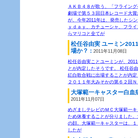
ＡＫＢ４８が歌う、「フライング
劇場で第５３回日本レコード大賞
が、今年2011年は、発売したシ
ｙｄａｙ、カチューシャ、フライ
らマリコと全てが
松任谷由実 ユーミン20
場か？ :
2011年11月08日
松任谷由実ことユーミンが、201
とが内定したそうです。 松任谷由
紅白歌合戦に出場することが内定
２０１１年大みそかの第６２回Ｎ
大塚範一キャスター白血病
2011年11月07日
めざましテレビのＭＣ大塚範一キ
ため休養することが分りました。
の顔。大塚範一キャスターは、１
したが