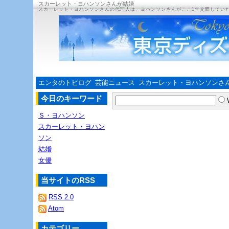
スカーレット・ヨハンソンさんが結婚
スカーレット・ヨハンソンさんの代理人は、ヨハンソンさんがここ1年交際してい
エンタのトピログ
芸能ニュース
スカーレット・ヨハンソンさ
今日のキーワード
Ｓ・ヨハンソン
スカーレット・ヨハン
ソン
結婚
女優
当サイトのRSS
RSS 2.0
Atom
カテゴリー