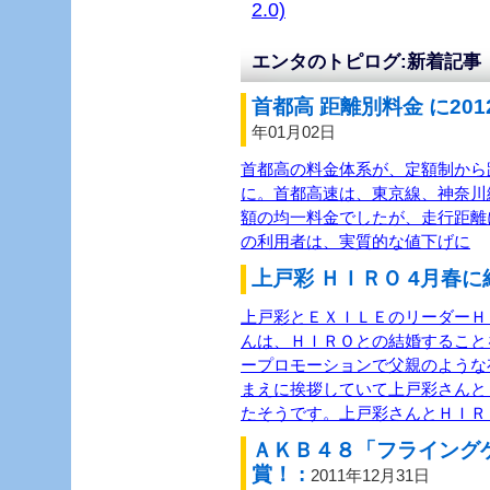
2.0)
エンタのトピログ:新着記事
首都高 距離別料金 に201
年01月02日
首都高の料金体系が、定額制から距
に。首都高速は、東京線、神奈川
額の均一料金でしたが、走行距離
の利用者は、実質的な値下げに
上戸彩 ＨＩＲＯ 4月春に
上戸彩とＥＸＩＬＥのリーダーＨＩ
んは、ＨＩＲＯとの結婚すること
ープロモーションで父親のような
まえに挨拶していて上戸彩さんと
たそうです。上戸彩さんとＨＩＲ
ＡＫＢ４８「フライング
賞！ :
2011年12月31日