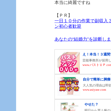
本当に綺麗ですね
【ＰＲ】
一日１０分の作業で副収入
ン初心者歓迎
あなたの“結婚力”を診断し