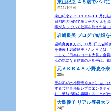
東山紀之 ４５歳でパパに！
年11月06日
東山紀之と２０１０年１０月に結
日都内の病院で第１子の女児を出
事が入っていて仕事を終えた後に
岩崎良美 ブログで結婚を
岩崎良美さんが、11月1日に岩
を発表！岩崎良美さんと言えば、
トして『日本レコード大賞』金賞
んの気になる結婚のお相手は、都
元ＡＫＢ４８ 小野恵令奈 
30日
元AKB48の小野恵令奈が、吉川
する芸能事務所レプロエンタテイン
り、芸能活動を再開することがわ
大島優子 リアル等身大フィ
24日