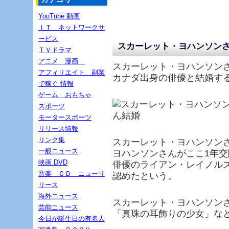
YouTube 動画
ＩＴ ネットワークサ
ービス
スカーレット・ヨハンソン
ＴＶドラマ
アニメ 漫画
スカーレット・ヨハンソン
アフィリエイト 副業
カナダ出身の俳優と結婚す
で稼ぐ 情報
ゲーム おもちゃ
スポーツ
モータースポーツ
リリース情報
リンク集
スカーレット・ヨハンソン
一般ニュース
ヨハンソンさんがここ1年
映画 DVD
俳優のライアン・レイノル
音楽 ＣＤ ニューリ
認めたという。
リース
海外ニュース
スカーレット・ヨハンソン
芸能ニュース
「真珠の耳飾りの少女」な
今日が誕生日の有名人