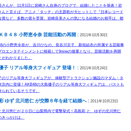
美さんが、11月1日に岩崎さん自身のブログで、結婚したことを発表！岩
さんと言えば、アニメ「タッチ」の主題歌が大ヒットして『日本レコード
金賞など、多数の賞を受賞。岩崎良美さんの気になる結婚のお相手は、都
ＫＢ４８ 小野恵令奈 芸能活動の再開 :
2011年10月30日
B48の小野恵令奈が、吉川ひなの、長谷川京子、新垣結衣の所属する芸能事
プロエンタテインメントに移籍して9nineの後輩となり、芸能活動を再開
とがわかりました。
優子 リアル等身大フィギュア 登場！ :
2011年10月24日
子のリアル等身大フィギュアが、体験型アトラクション施設のマダム・タ
東京内に登場！AKB48の大島優子のリアル等身大フィギュアは、バストも
作られているそうです。
彩 ゆず 北川悠仁 が交際６年を経て結婚へ :
2011年10月23日
と北川悠仁が２０日に山梨県内で電撃挙式！高島彩 と、ゆずの北川悠仁
のきっかけは、