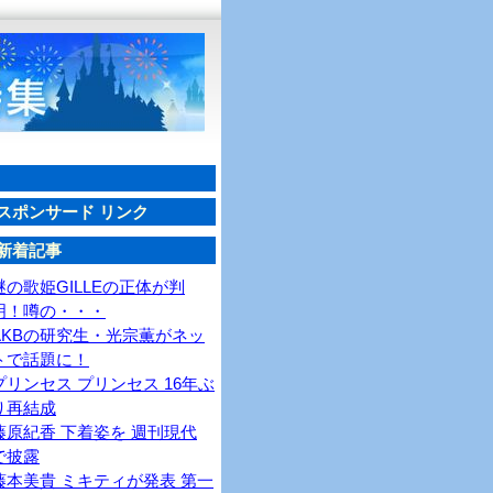
スポンサード リンク
新着記事
謎の歌姫GILLEの正体が判
明！噂の・・・
AKBの研究生・光宗薫がネッ
トで話題に！
プリンセス プリンセス 16年ぶ
り再結成
藤原紀香 下着姿を 週刊現代
で披露
藤本美貴 ミキティが発表 第一