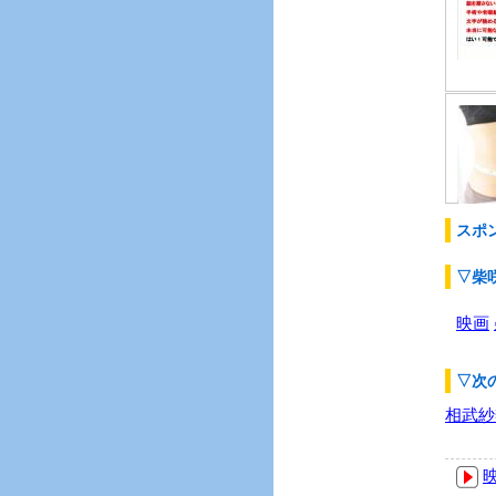
スポ
▽柴
映画
▽次
相武紗
映