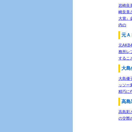
岩崎良
崎良美
大賞』
内の
元Ａ
元AK
務所レ
するこ
大島
大島優
ッソー
精巧に
高島
高島彩
の交際