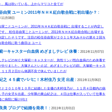
ト、風は吹いている、上からマリコと全てが
谷由実 ユーミン2011年ＮＨＫ紅白歌合戦に初出場か？ :
年11月08日
由実ことユーミンが、2011年ＮＨＫ紅白歌合戦に 出場することが内定し
です。 松任谷由実ことユーミンが、2011年ＮＨＫ紅白歌合戦に出場する
内定したそうです。注目の松任谷由実が２０１１年大みそかの第６２回Ｎ
白歌合戦に歌う曲目は ユーミ
範一キャスター白血病 めざましテレビ 休養 :
2011年11月07日
しテレビのＭＣ大塚範一キャスターが、急性リンパ性白血病のため休養す
が分りました。大塚さんといえば、めざましテレビの顔。大塚範一キャス
、１１月２日から体調不良で休んでいましたが
紀之 ４５歳でパパに！木村佳乃 女児 出産 :
2011年11月06日
之と２０１０年１０月に結婚した女優の木村佳乃が、１１月４日都内の病
１子の女児を出産。少年隊の東山紀之は、４日は仕事が入っていて仕事を
後に病院に駆け付け
良美 ブログで結婚を発表！ :
2011年11月01日