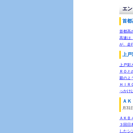
エン
首都
首都高
高速は
が、走
上戸
上戸彩
ＲＯと
親のよ
ＨＩＲ
っかけ
ＡＫ
月31
ＡＫＢ
３回日
したシ