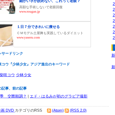
ンサードリンク
咲コウ『少林少女』アジア進出のキーワード
柴咲コウ
少林少女
の記事、前の記事
季 交際順調？
|
エド・はるみが初のグラビア撮影
画 DVD
カテゴリのRSS
(Atom)
(RSS 2.0)