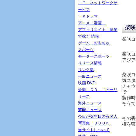
ＩＴ ネットワークサ
ービス
ＴＶドラマ
アニメ 漫画
柴咲
アフィリエイト 副業
で稼ぐ 情報
柴咲コ
ゲーム おもちゃ
スポーツ
柴咲コ
モータースポーツ
アジア
リリース情報
リンク集
柴咲コ
一般ニュース
気スタ
映画 DVD
チャウ
音楽 ＣＤ ニューリ
で
リース
製作時
海外ニュース
そうで
芸能ニュース
今日が誕生日の有名人
その香
写真集 ＢＯＯＫ
権を獲
当サイトについて