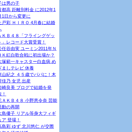
子は男の子
首都高 距離別料金 に2012年1
月1日から変更に
上戸彩 ＨＩＲＯ 4月春に結婚
へ
ＡＫＢ４８「フライングゲッ
ト」レコード大賞受賞！
松任谷由実 ユーミン2011年Ｎ
ＨＫ紅白歌合戦に初出場か？
大塚範一キャスター白血病 め
ざましテレビ 休養
東山紀之 ４５歳でパパに！木
村佳乃 女児 出産
岩崎良美 ブログで結婚を発
表！
元ＡＫＢ４８ 小野恵令奈 芸能
活動の再開
大島優子 リアル等身大フィギ
ュア 登場！
高島彩 ゆず 北川悠仁 が交際