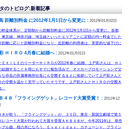
タのトピログ:新着記事
高 距離別料金 に2012年1月1日から変更に :
2012年01月02日
の料金体系が、定額制から距離別料金に2012年1月1日から変更に。首都
、東京線、神奈川線、埼玉線といったエリアごとに定額の均一料金でした
行距離に応じた距離別料金になり、近距離の利用者は、実質的な値下げに
彩 ＨＩＲＯ 4月春に結婚へ :
2012年01月01日
とＥＸＩＬＥのリーダーＨＩＲＯが2012年春に結婚。上戸彩さんは、ＨＩ
の結婚することを母にもすでに報告済みで、オスカープロモーションで父
うな存在の所属事務所社長にも交際するまえに挨拶していて上戸彩さんと
Ｏの交際を温かく見守っていたそうです。上戸彩さんとＨＩＲＯの交際き
は、
Ｂ４８「フライングゲット」レコード大賞受賞！ :
2011年12
日
４８が歌う、「フライングゲット」が、３０日、東京・新国立劇場で第５
本レコード大賞が行われて大賞を受賞ＡＫＢ４８が、今年2011年は、発売
ングル曲、桜の木になろう、Ｅｖｅｒｙｄａｙ、カチューシャ、フライン