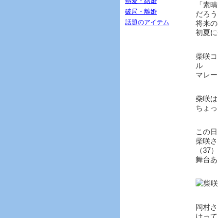
熱愛・結婚
「素晴
破局・離婚
だろう
話題のアイテム
将来の
初夏に
柴咲コ
ル
マレー
柴咲は
ちょっ
この日
柴咲さ
（37
舞台あ
岡村さ
けって