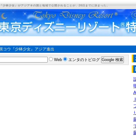
『少林少女』がアジア８の国と地域で公開されることが、26日までに決まった。
咲コウ『少林少女』アジア進出
Web
エンタのトピログ