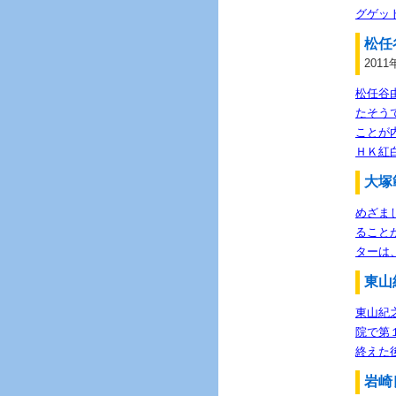
グゲッ
松任
2011
松任谷
たそう
ことが
ＨＫ紅
大塚
めざま
ること
ターは
東山
東山紀
院で第
終えた
岩崎