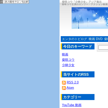
柴咲コウ『少林少女』アジア進出
柴咲コウ主演のカンフー・アクション映画
エンタのトピログ
映画 DVD
柴
今日のキーワード
映画
柴咲コウ
少林少女
当サイトのRSS
RSS 2.0
Atom
カテゴリー
YouTube 動画