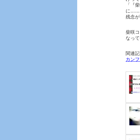
「『柴
に……
残念が
柴咲コ
なって
関連記
カンフ