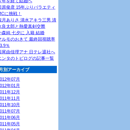
６年を経て結婚へ
田原俊彦 15年ぶりバラエティ
MCに挑戦！
観月ありさ 清水アキラ三男 清
水良太郎と熱愛真剣交際
小森純 七夕に 入籍 結婚
マルモのおきて 最終回視聴率
3.9％
西尾由佳理アナ 日テレ退社へ
エンタのトピログの記事一覧
月別アーカイブ
2012年07月
2012年01月
2011年12月
2011年11月
2011年10月
2011年07月
2011年06月
2011年05月