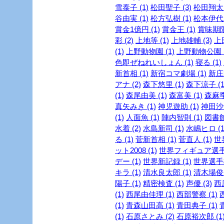
雪泰子 (1)
松田聖子 (3)
松田翔太 
谷由実 (1)
松方弘樹 (1)
松本伊代 
賞金1億円 (1)
賞金王 (1)
賞味期限 
彩 (2)
上地等 (1)
上地雄輔 (3)
上
(1)
上野動物園 (1)
上野動物公園 (
色即ぜねれいしょん (1)
寝る (1)
新首相 (1)
新宿コマ劇場 (1)
新庄剛
アナ (2)
森下悠里 (1)
森下涼子 (1
(1)
森尾由美 (1)
森富美 (1)
森麻季 
真矢みき (1)
神児遊助 (1)
神田沙也
(1)
人面魚 (1)
陣内智則 (1)
図書館
水着 (2)
水島新司 (1)
水嶋ヒロ (1
る (1)
菅新首相 (1)
菅直人 (1)
世
ット2008 (1)
世界フィギュア選手権
デー (1)
世界新記録 (1)
世界選手権
キラ (1)
清水良太郎 (1)
清木場俊介
陽子 (1)
精密検査 (1)
声優 (3)
西
(1)
西尾由佳理 (1)
西部警察 (1)
(1)
青森山田高 (1)
青田典子 (1)
(1)
石原さとみ (2)
石原裕次郎 (1