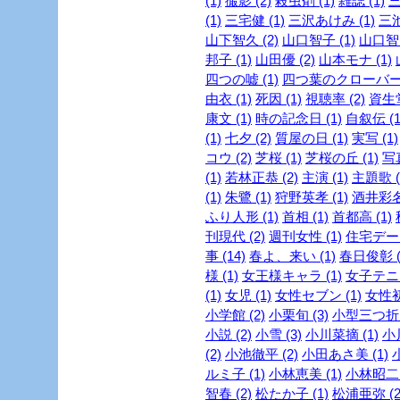
(1)
撮影 (2)
殺虫剤 (1)
雑誌 (1)
三
(1)
三宅健 (1)
三沢あけみ (1)
三池
山下智久 (2)
山口智子 (1)
山口智充
邦子 (1)
山田優 (2)
山本モナ (1)
四つの嘘 (1)
四つ葉のクローバー 
由衣 (1)
死因 (1)
視聴率 (2)
資生堂
康文 (1)
時の記念日 (1)
自叙伝 (1
(1)
七夕 (2)
質屋の日 (1)
実写 (1)
コウ (2)
芝桜 (1)
芝桜の丘 (1)
写真
(1)
若林正恭 (2)
主演 (1)
主題歌 (
(1)
朱鷺 (1)
狩野英孝 (1)
酒井彩名 
ふり人形 (1)
首相 (1)
首都高 (1)
刊現代 (2)
週刊女性 (1)
住宅デー 
事 (14)
春よ、来い (1)
春日俊彰 (
様 (1)
女王様キャラ (1)
女子テニス
(1)
女児 (1)
女性セブン (1)
女性初 
小学館 (2)
小栗旬 (3)
小型三つ折財
小説 (2)
小雪 (3)
小川菜摘 (1)
小
(2)
小池徹平 (2)
小田あさ美 (1)
ルミ子 (1)
小林恵美 (1)
小林昭二 
智春 (2)
松たか子 (1)
松浦亜弥 (2