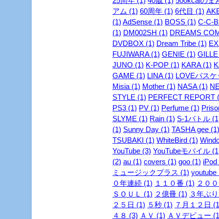
25周年 (1)
40歳 (1)
500kcalのま
アム (1)
60周年 (1)
6代目 (1)
AKB
(1)
AdSense (1)
BOSS (1)
C-C-B 
(1)
DM002SH (1)
DREAMS COME
DVDBOX (1)
Dream Tribe (1)
EX
FUJIWARA (1)
GENIE (1)
GILLE 
JUNO (1)
K-POP (1)
KARA (1)
K
GAME (1)
LINA (1)
LOVEバスケッ
Misia (1)
Mother (1)
NASA (1)
NE
STYLE (1)
PERFECT REPORT (
PS3 (1)
PV (1)
Perfume (1)
Priso
SLYME (1)
Rain (1)
S-1バトル (1
(1)
Sunny Day (1)
TASHA gee (1
TSUBAKI (1)
WhiteBird (1)
Windo
YouTube (3)
YouTubeモバイル (1
(2)
au (1)
covers (1)
goo (1)
iPod 
ミュージックプラス (1)
youtube 
０年連続 (1)
１１０番 (1)
２００安
ＳＯＵＬ (1)
２億冊 (1)
３年ぶり 
２５日 (1)
５秒 (1)
７月１２日 (1
４８ (3)
ＡＶ (1)
ＡＶデビュー (1