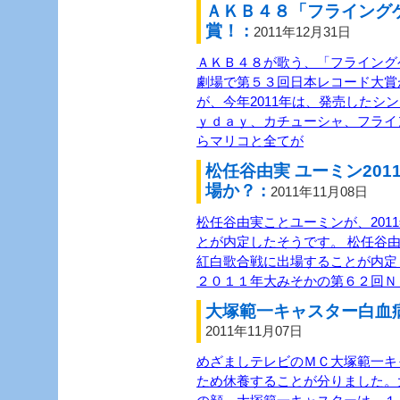
ＡＫＢ４８「フライング
賞！ :
2011年12月31日
ＡＫＢ４８が歌う、「フライング
劇場で第５３回日本レコード大賞
が、今年2011年は、発売したシ
ｙｄａｙ、カチューシャ、フライ
らマリコと全てが
松任谷由実 ユーミン20
場か？ :
2011年11月08日
松任谷由実ことユーミンが、201
とが内定したそうです。 松任谷由
紅白歌合戦に出場することが内定
２０１１年大みそかの第６２回Ｎ
大塚範一キャスター白血病
2011年11月07日
めざましテレビのＭＣ大塚範一キ
ため休養することが分りました。