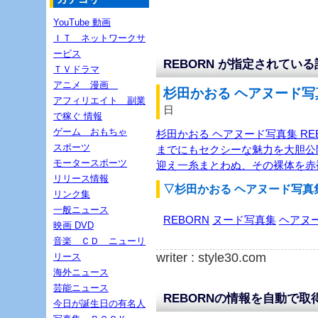
YouTube 動画
ＩＴ ネットワークサ
ービス
REBORN が指定されている
ＴＶドラマ
アニメ 漫画
杉田かおる ヘアヌード写真集
アフィリエイト 副業
日
で稼ぐ 情報
ゲーム おもちゃ
杉田かおる ヘアヌード写真集 RE
スポーツ
までにもセクシーな魅力を大胆公
モータースポーツ
迎え一糸まとわぬ、その裸体を赤
リリース情報
▽杉田かおる ヘアヌード写真集
リンク集
一般ニュース
REBORN
ヌード写真集
ヘアヌ
映画 DVD
音楽 ＣＤ ニューリ
writer : style30.com
リース
海外ニュース
芸能ニュース
REBORNの情報を自動で取
今日が誕生日の有名人