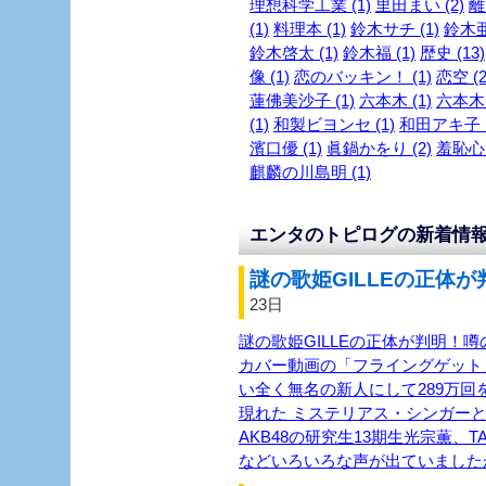
理想科学工業 (1)
里田まい (2)
離
(1)
料理本 (1)
鈴木サチ (1)
鈴木亜
鈴木啓太 (1)
鈴木福 (1)
歴史 (13)
像 (1)
恋のバッキン！ (1)
恋空 (2
蓮佛美沙子 (1)
六本木 (1)
六本木～
(1)
和製ビヨンセ (1)
和田アキ子 (
濱口優 (1)
眞鍋かをり (2)
羞恥心 
麒麟の川島明 (1)
エンタのトピログの新着情
謎の歌姫GILLEの正体が
23日
謎の歌姫GILLEの正体が判明！噂
カバー動画の「フライングゲット
い全く無名の新人にして289万回を
現れた ミステリアス・シンガーと
AKB48の研究生13期生光宗薫、TASH
などいろいろな声が出ていました