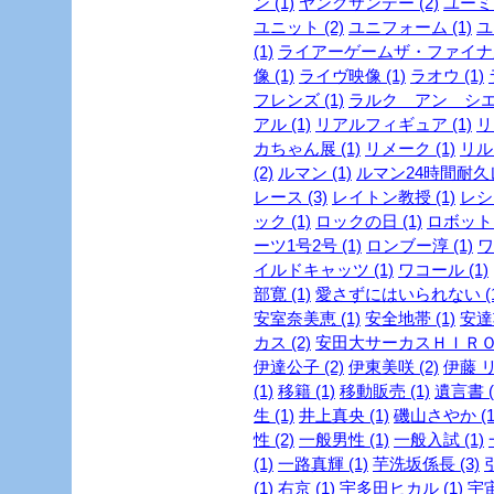
ン (1)
ヤングサンデー (2)
ユーミン
ユニット (2)
ユニフォーム (1)
ユ
(1)
ライアーゲームザ・ファイナル
像 (1)
ライヴ映像 (1)
ラオウ (1)
フレンズ (1)
ラルク アン シエル
アル (1)
リアルフィギュア (1)
リ
カちゃん展 (1)
リメーク (1)
リルビ
(2)
ルマン (1)
ルマン24時間耐久レ
レース (3)
レイトン教授 (1)
レシピ
ック (1)
ロックの日 (1)
ロボット 
ーツ1号2号 (1)
ロンブー淳 (1)
ワ
イルドキャッツ (1)
ワコール (1)
部寛 (1)
愛さずにはいられない (1
安室奈美恵 (1)
安全地帯 (1)
安達
カス (2)
安田大サーカスＨＩＲＯ 
伊達公子 (2)
伊東美咲 (2)
伊藤 リ
(1)
移籍 (1)
移動販売 (1)
遺言書 (
生 (1)
井上真央 (1)
磯山さやか (1
性 (2)
一般男性 (1)
一般入試 (1)
(1)
一路真輝 (1)
芋洗坂係長 (3)
引
(1)
右京 (1)
宇多田ヒカル (1)
宇宙