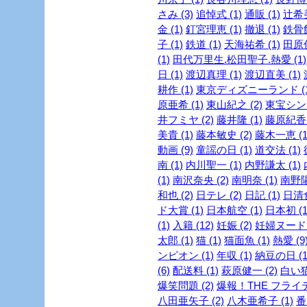
さみ (3)
追悼式 (1)
通販 (1)
辻希美
金 (1)
釘宮理恵 (1)
撤退 (1)
鉄骨飲
子 (1)
鉄道 (1)
天海祐希 (1)
田原俊
(1)
田代万里生.松田聖子.熱愛 (1)
日 (1)
渡辺真理 (1)
渡辺直美 (1)
耕作 (1)
東京ディズニーランド (1
原亜希 (1)
東山紀之 (2)
東宝シンデ
井フミヤ (2)
藤井隆 (1)
藤原紀香 
美貴 (1)
藤本敏史 (2)
藤木一恵 (1
動画 (9)
童謡の日 (1)
道交法 (1)
南 (1)
内川聖一 (1)
内野謙太 (1)
(1)
南沢奈央 (2)
南明奈 (1)
南野陽
和也 (2)
日テレ (2)
日記 (1)
日清食
ド大賞 (1)
日本航空 (1)
日本初 (1
(1)
入籍 (12)
妊娠 (2)
妊婦ヌード (
太郎 (1)
猫 (1)
猫面魚 (1)
熱愛 (9
ンピオン (1)
年収 (1)
納豆の日 (1
(6)
配送料 (1)
萩原健一 (2)
白い猫 
爆笑問題 (2)
爆報！THE フライデー
八田亜矢子 (2)
八木亜希子 (1)
番