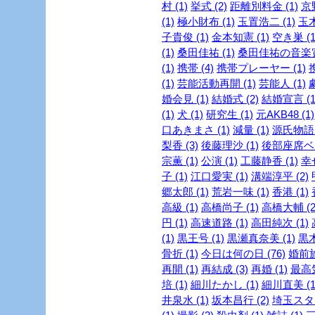
村 (1)
挙式 (2)
距離別料金 (1)
京
(1)
極小財布 (1)
玉置浩二 (1)
玉木
子貴俊 (1)
金本知憲 (1)
空き巣 (1
(1)
桑田佳祐 (1)
桑田佳祐の音楽寅
(1)
携帯 (4)
携帯プレーヤー (1)
(1)
芸能活動再開 (1)
芸能人 (1)
婚会見 (1)
結婚式 (2)
結婚宣言 (1
(1)
犬 (1)
研究生 (1)
元AKB48 (1)
口あきまさ (1)
減量 (1)
源氏物語 
梨香 (3)
後藤理沙 (1)
後部座席ベル
宗薫 (1)
公演 (1)
工藤静香 (1)
幸
子 (1)
江口愛実 (1)
溝端淳平 (2)
郷太郎 (1)
荒岩一味 (1)
香港 (1)
高級 (1)
高橋尚子 (1)
高橋大輔 (2
円 (1)
高速道路 (1)
高田純次 (1)
(1)
黒王号 (1)
黒瀬真奈美 (1)
黒木
骨折 (1)
今日は何の日 (76)
婚前旅
再開 (1)
再結成 (3)
再婚 (1)
最高気
培 (1)
細川たかし (1)
細川直美 (1
井泉水 (1)
坂本昌行 (2)
埼玉スタジ