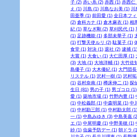
子 (2)
赤い糸 (2)
赤西 (1)
赤西仁 (
え (1)
川島 (1)
川島なお美 (1)
川島
田亜季 (1)
前田愛 (1)
全日本フィギ
(2)
倉科カナ (1)
倉木麻衣 (1)
相馬
紀 (1)
草なぎ剛 (2)
草刈民代 (1)
(1)
足跡機能 (1)
多部未華子 (1)
(1)
打撃天使ルリ (2)
駄菓子 (1)
食堂 (1)
対決 (1)
退社 (2)
逮捕 (1
大賞 (1)
大食い (1)
大仁田厚 (1)
(3)
大地 (1)
大地洋輔 (1)
大竹佐知 
島優子 (1)
大木優紀 (1)
大門団長 
リステル (1)
沢村一樹 (1)
沢村拓一
(1)
谷村奈南 (1)
樽床伸二 (1)
探
生日 (81)
男の子 (1)
男ゴコロ (1)
愛 (1)
築地市場 (1)
竹野内豊 (1)
(1)
中松義郎 (1)
中森明菜 (1)
中川
(1)
中村勘三郎 (1)
中村勘太郎 (1
一 (1)
中島みゆき (3)
中島美嘉 (2
エ (1)
中尾明慶 (1)
中野美穂 (1)
紗 (1)
虫歯予防デー (1)
朝ドラ (1
川京子 (1)
長谷川理恵 (1)
長野博 