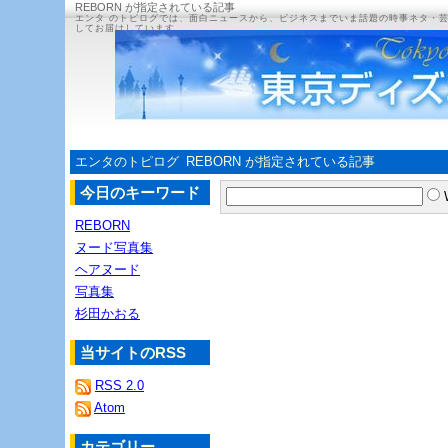
REBORN が指定されている記事
エンタ のトピログでは、面白ニュースから、ビジネスまでいま話題の時事ネタ・
してお届けしています。
エンタのトピログ
REBORN が指定されている記事
今日のキーワード
REBORN
ヌード写真集
ヘアヌード
写真集
杉田かおる
当サイトのRSS
RSS 2.0
Atom
カテゴリー