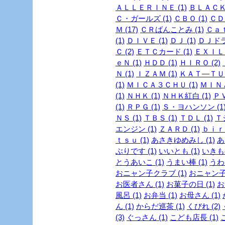
ＡＬＬＥＲＩＮＥ (1)
ＢＬＡＣＫ
Ｃ・ガールズ (1)
ＣＢＯ (1)
ＣＤ 
Ｍ (17)
ＣＲばんことみ (1)
Ｃａｔ
(1)
ＤＩＶＥ (1)
ＤＪ (1)
ＤＪドラ
Ｃ (2)
ＥＴＣカード (1)
ＥＸＩＬＥ
ｅＮ (1)
ＨＤＤ (1)
ＨＩＲＯ (2)
Ｎ (1)
ＩＺＡＭ (1)
ＫＡＴ―ＴＵＮ
(1)
ＭＩＣＡ３ＣＨＵ (1)
ＭＩＮＡ
(1)
ＮＨＫ (1)
ＮＨＫ紅白 (1)
ＰＶ
(1)
ＲＰＧ (1)
Ｓ・ヨハンソン (1
ＮＳ (1)
ＴＢＳ (1)
ＴＤＬ (1)
Ｔ
エンジン (1)
ＺＡＲＤ (1)
ｂｉｒｄ
ｔｓｕ (1)
あさきゆめみし (1)
あ
ぶりです (1)
いいとも (1)
いきも
とうあいこ (1)
うまい棒 (1)
うわさ
おニャン子クラブ (1)
おニャン子
お医者さん (1)
お菓子の日 (1)
お
風呂 (1)
お弁当 (1)
お母さん (1)
ん (1)
からだ巡茶 (1)
くびれ (2)
(3)
ぐっさん (1)
こども店長 (1)