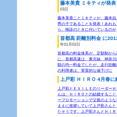
藤本美貴 ミキティが発表 
03日
藤本美貴ことミキティが、藤本自
男の子であることを発表！あれも
ら、検診のときに付いているのが
首都高 距離別料金 に201
年01月02日
首都高の料金体系が、定額制から距
に。首都高速は、東京線、神奈川
額の均一料金でしたが、走行距離
の利用者は、実質的な値下げに
上戸彩 ＨＩＲＯ 4月春に
上戸彩とＥＸＩＬＥのリーダーＨＩ
んは、ＨＩＲＯとの結婚すること
ープロモーションで父親のような
まえに挨拶していて上戸彩さんと
たそうです。上戸彩さんとＨＩＲ