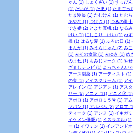
ゃん (1)
しょくざい (1)
すっぴん
(1)
たいが (1)
たま (1)
たまごっち 
たま駅長 (1)
たむけん (1)
たむらけ
あやな (1)
つばさ (1)
つるの剛士 (
でき婚 (2)
とよた真帆 (1)
なるみ 
けい (1)
にしこり けい (1)
ねず
橋 (1)
はるな愛 (1)
ふろの日 (1)
まんが (1)
みうらじゅん (2)
みこ
(1)
みその食堂 (1)
みゆき (1)
めざ
のまね (1)
もみじマーク (1)
やせ
ざましテレビ (1)
よっちゃんいか 
アース製薬 (1)
アーティスト (1)
の実 (1)
アイスクリーム (1)
アイド
アレイン (1)
アジアン (1)
アスタリ
サー (9)
アニメ (11)
アニメ化 (1)
アポロ (1)
アポロ１５号 (1)
アムラ
ヤパン (1)
アルバム (2)
アロマ (1
ティーク (1)
アンヌ (1)
イキガミ 
イケメン俳優 (1)
イスラエル (1)
ー (1)
イワミン (1)
インアンドオン
ンディ500 (1)
インリン (1)
ウィン