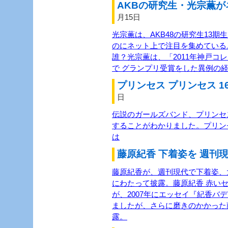
AKBの研究生・光宗薫が
月15日
光宗薫は、AKB48の研究生13
のにネット上で注目を集めている
誰？光宗薫は、「2011年神戸コ
で グランプリ受賞をした異例の経
プリンセス プリンセス 1
日
伝説のガールズバンド、プリンセス
することがわかりました。プリン
は
藤原紀香 下着姿を 週刊現
藤原紀香が、週刊現代で下着姿、
にわたって披露。藤原紀香 赤い
が、2007年にエッセイ『紀香バ
ましたが、さらに磨きのかかった
露。