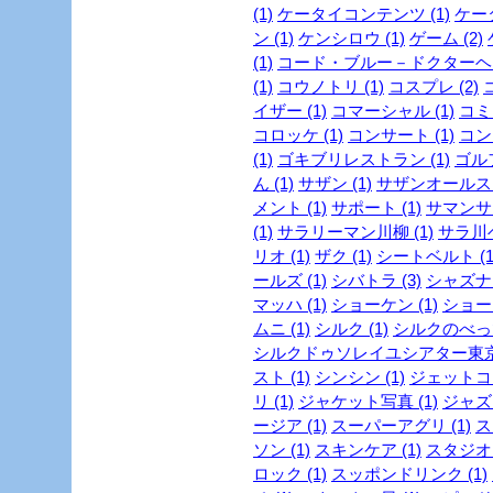
(1)
ケータイコンテンツ (1)
ケータ
ン (1)
ケンシロウ (1)
ゲーム (2)
(1)
コード・ブルー－ドクターヘリ
(1)
コウノトリ (1)
コスプレ (2)
イザー (1)
コマーシャル (1)
コミッ
コロッケ (1)
コンサート (1)
コンビ
(1)
ゴキブリレストラン (1)
ゴルフ
ん (1)
サザン (1)
サザンオールスタ
メント (1)
サポート (1)
サマンサタ
(1)
サラリーマン川柳 (1)
サラ川ベ
リオ (1)
ザク (1)
シートベルト (1
ールズ (1)
シバトラ (3)
シャズナ 
マッハ (1)
ショーケン (1)
ショー
ムニ (1)
シルク (1)
シルクのべっぴ
シルクドゥソレイユシアター東京 
スト (1)
シンシン (1)
ジェットコー
リ (1)
ジャケット写真 (1)
ジャズ 
ージア (1)
スーパーアグリ (1)
ス
ソン (1)
スキンケア (1)
スタジオジ
ロック (1)
スッポンドリンク (1)