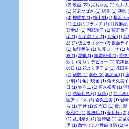
(2)
映画 (23)
栄ちゃん (1)
永井大 
(1)
益若つばさ (1)
駅長 (1)
演歌 (
(3)
押尾学 (1)
横山剣 (1)
横浜ベイ
(1)
王様のブランチ (1)
翁長麻紀 (
部幸雄 (1)
岡部玲子 (1)
荻野目洋子
楽 (1)
音楽寅さん (1)
音痴 (1)
音
品 (2)
仮面ライダー (2)
仮面ライダ
(1)
加護亜依 (1)
加藤ローサ (1)
衣 (1)
夏帆 (1)
家電俳優 (1)
果物の
歌手 (3)
歌手デビュー (1)
歌舞伎 
の日 (1)
花より男子２ (1)
花田勝 
(1)
解散 (1)
海外 (2)
海老蔵 (1)
崖
い剤 (1)
角川映画 (1)
角田久美子 (
日 (1)
笠浩二 (1)
樫木裕実 (1)
活
(1)
感染列島 (1)
監督 (1)
観月ありさ
国アイドル (1)
岩鬼正美 (1)
岩崎良
ら (1)
寄付 (1)
記念日 (1)
貴志駅 (
梨和也 (1)
義務化 (1)
菊川怜 (2)
(1)
及川奈央 (1)
宮崎駿 (1)
宮城県
里 (1)
急性リンパ性白血病 (1)
泣