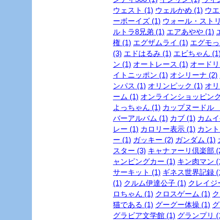
ウェスト (1)
ウェルかめ (1)
ウエス
ーボーイズ (1)
ウォール・ストリ
ルトラ8兄弟 (1)
エアあやや (1)
権 (1)
エグザムライ (1)
エグモっち
(3)
エドはるみ (1)
エビちゃん (1
ン (1)
オートレース (1)
オードリー
イトニッポン (1)
オシリーナ (2)
ンパス (1)
オリンピック (1)
オリ
ーム (1)
オンラインショッピング 
よっちゃん (1)
カップヌードル ミ
バーアルバム (1)
カブ (1)
カムイ外
レー (1)
カロリー表示 (1)
カントリ
ー (1)
ガッキー (2)
ガンダム (1)
スター (3)
キャナァーリ倶楽部 (2
ャンピングカー (1)
キン肉マン (1
サーキット (1)
ギネス世界記録 (1
(1)
クルム伊達公子 (1)
クレイジー
ロちゃん (1)
クロスゲーム (1)
ク
猫である (1)
グーグー体操 (1)
グ
グラビア文学館 (1)
グランプリ (1