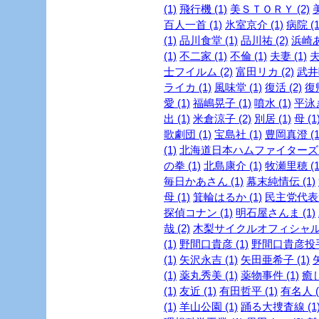
(1)
飛行機 (1)
美ＳＴＯＲＹ (2)
美
百人一首 (1)
氷室京介 (1)
病院 (1
(1)
品川食堂 (1)
品川祐 (2)
浜崎あ
(1)
不二家 (1)
不倫 (1)
夫妻 (1)
夫
士フイルム (2)
富田リカ (2)
武井咲
ライカ (1)
風味堂 (1)
復活 (2)
復帰
愛 (1)
福嶋晃子 (1)
噴水 (1)
平泳ぎ
出 (1)
米倉涼子 (2)
別居 (1)
母 (1
歌劇団 (1)
宝島社 (1)
豊岡真澄 (1
(1)
北海道日本ハムファイターズ (
の拳 (1)
北島康介 (1)
牧瀬里穂 (1
毎日かあさん (1)
幕末純情伝 (1)
母 (1)
箕輪はるか (1)
民主党代表選
探偵コナン (1)
明石屋さんま (1)
哉 (2)
木梨サイクルオフィシャルブ
(1)
野間口貴彦 (1)
野間口貴彦投手 
(1)
矢沢永吉 (1)
矢田亜希子 (1)
(1)
薬丸秀美 (1)
薬物事件 (1)
癒し
(1)
友近 (1)
有田哲平 (1)
有名人 (
(1)
羊山公園 (1)
踊る大捜査線 (1