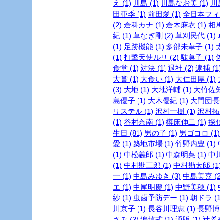
え (1)
川島 (1)
川島なお美 (1)
川島
田亜季 (1)
前田愛 (1)
全日本フィギ
(2)
倉科カナ (1)
倉木麻衣 (1)
相馬
紀 (1)
草なぎ剛 (2)
草刈民代 (1)
(1)
足跡機能 (1)
多部未華子 (1)
(1)
打撃天使ルリ (2)
駄菓子 (1)
食堂 (1)
対決 (1)
退社 (2)
逮捕 (1
大賞 (1)
大食い (1)
大仁田厚 (1)
(3)
大地 (1)
大地洋輔 (1)
大竹佐知 
島優子 (1)
大木優紀 (1)
大門団長 
リステル (1)
沢村一樹 (1)
沢村拓一
(1)
谷村奈南 (1)
樽床伸二 (1)
探
生日 (81)
男の子 (1)
男ゴコロ (1)
愛 (1)
築地市場 (1)
竹野内豊 (1)
(1)
中松義郎 (1)
中森明菜 (1)
中川
(1)
中村勘三郎 (1)
中村勘太郎 (1
一 (1)
中島みゆき (3)
中島美嘉 (2
エ (1)
中尾明慶 (1)
中野美穂 (1)
紗 (1)
虫歯予防デー (1)
朝ドラ (1
川京子 (1)
長谷川理恵 (1)
長野博 
さみ (3)
追悼式 (1)
通販 (1)
辻希美