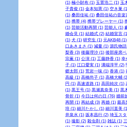
(1)
極小財布 (1)
玉置浩二 (1)
玉木
子貴俊 (1)
金本知憲 (1)
空き巣 (1
(1)
桑田佳祐 (1)
桑田佳祐の音楽寅
(1)
携帯 (4)
携帯プレーヤー (1)
(1)
芸能活動再開 (1)
芸能人 (1)
婚会見 (1)
結婚式 (2)
結婚宣言 (1
(1)
犬 (1)
研究生 (1)
元AKB48 (1)
口あきまさ (1)
減量 (1)
源氏物語 
梨香 (3)
後藤理沙 (1)
後部座席ベル
宗薫 (1)
公演 (1)
工藤静香 (1)
幸
子 (1)
江口愛実 (1)
溝端淳平 (2)
郷太郎 (1)
荒岩一味 (1)
香港 (1)
高級 (1)
高橋尚子 (1)
高橋大輔 (2
円 (1)
高速道路 (1)
高田純次 (1)
(1)
黒王号 (1)
黒瀬真奈美 (1)
黒木
骨折 (1)
今日は何の日 (76)
婚前旅
再開 (1)
再結成 (3)
再婚 (1)
最高気
培 (1)
細川たかし (1)
細川直美 (1
井泉水 (1)
坂本昌行 (2)
埼玉スタジ
(1)
撮影 (2)
殺虫剤 (1)
雑誌 (1)
三