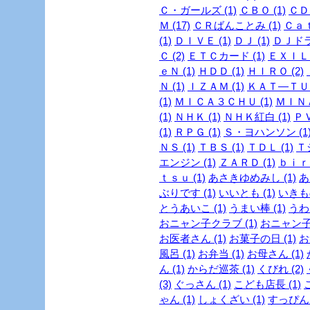
Ｃ・ガールズ (1)
ＣＢＯ (1)
ＣＤ 
Ｍ (17)
ＣＲばんことみ (1)
Ｃａｔ
(1)
ＤＩＶＥ (1)
ＤＪ (1)
ＤＪドラ
Ｃ (2)
ＥＴＣカード (1)
ＥＸＩＬＥ
ｅＮ (1)
ＨＤＤ (1)
ＨＩＲＯ (2)
Ｎ (1)
ＩＺＡＭ (1)
ＫＡＴ―ＴＵＮ
(1)
ＭＩＣＡ３ＣＨＵ (1)
ＭＩＮＡ
(1)
ＮＨＫ (1)
ＮＨＫ紅白 (1)
ＰＶ
(1)
ＲＰＧ (1)
Ｓ・ヨハンソン (1
ＮＳ (1)
ＴＢＳ (1)
ＴＤＬ (1)
Ｔ
エンジン (1)
ＺＡＲＤ (1)
ｂｉｒｄ
ｔｓｕ (1)
あさきゆめみし (1)
あ
ぶりです (1)
いいとも (1)
いきも
とうあいこ (1)
うまい棒 (1)
うわさ
おニャン子クラブ (1)
おニャン子
お医者さん (1)
お菓子の日 (1)
お
風呂 (1)
お弁当 (1)
お母さん (1)
ん (1)
からだ巡茶 (1)
くびれ (2)
(3)
ぐっさん (1)
こども店長 (1)
ゃん (1)
しょくざい (1)
すっぴん