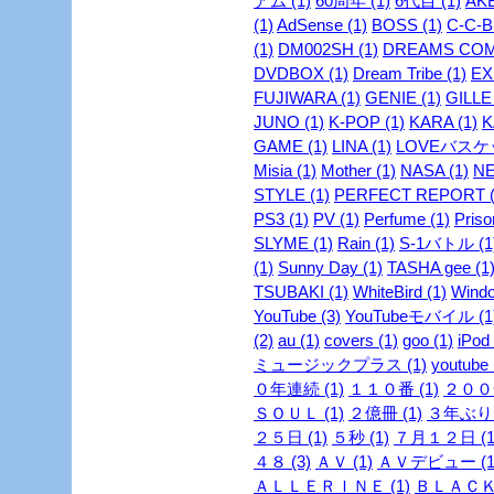
アム (1)
60周年 (1)
6代目 (1)
AKB
(1)
AdSense (1)
BOSS (1)
C-C-B 
(1)
DM002SH (1)
DREAMS COME
DVDBOX (1)
Dream Tribe (1)
EX
FUJIWARA (1)
GENIE (1)
GILLE 
JUNO (1)
K-POP (1)
KARA (1)
K
GAME (1)
LINA (1)
LOVEバスケッ
Misia (1)
Mother (1)
NASA (1)
NE
STYLE (1)
PERFECT REPORT (
PS3 (1)
PV (1)
Perfume (1)
Priso
SLYME (1)
Rain (1)
S-1バトル (1
(1)
Sunny Day (1)
TASHA gee (1
TSUBAKI (1)
WhiteBird (1)
Windo
YouTube (3)
YouTubeモバイル (1
(2)
au (1)
covers (1)
goo (1)
iPod 
ミュージックプラス (1)
youtube 
０年連続 (1)
１１０番 (1)
２００安
ＳＯＵＬ (1)
２億冊 (1)
３年ぶり 
２５日 (1)
５秒 (1)
７月１２日 (1
４８ (3)
ＡＶ (1)
ＡＶデビュー (1
ＡＬＬＥＲＩＮＥ (1)
ＢＬＡＣＫ