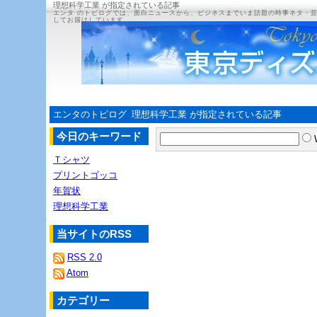
理想科学工業 が指定されている記事
エンタ のトピログでは、面白ニュースから、ビジネスまでいま話題の時事ネタ・
してお届けしています。
エンタのトピログ
理想科学工業 が指定されている記事
今日のキーワード
Ｔシャツ
プリントゴッコ
年賀状
理想科学工業
当サイトのRSS
RSS 2.0
Atom
カテゴリー