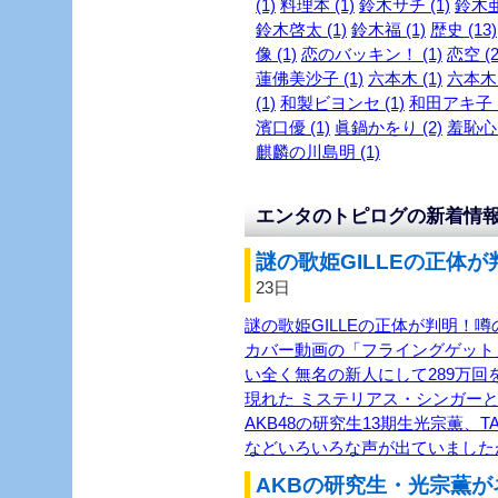
(1)
料理本 (1)
鈴木サチ (1)
鈴木亜
鈴木啓太 (1)
鈴木福 (1)
歴史 (13)
像 (1)
恋のバッキン！ (1)
恋空 (2
蓮佛美沙子 (1)
六本木 (1)
六本木～
(1)
和製ビヨンセ (1)
和田アキ子 (
濱口優 (1)
眞鍋かをり (2)
羞恥心 
麒麟の川島明 (1)
エンタのトピログの新着情
謎の歌姫GILLEの正体が
23日
謎の歌姫GILLEの正体が判明！噂
カバー動画の「フライングゲット
い全く無名の新人にして289万回を
現れた ミステリアス・シンガーと
AKB48の研究生13期生光宗薫、TASH
などいろいろな声が出ていました
AKBの研究生・光宗薫が