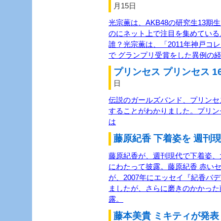
月15日
光宗薫は、AKB48の研究生13
のにネット上で注目を集めている
誰？光宗薫は、「2011年神戸コ
で グランプリ受賞をした異例の経
プリンセス プリンセス 1
日
伝説のガールズバンド、プリンセス
することがわかりました。プリン
は
藤原紀香 下着姿を 週刊現
藤原紀香が、週刊現代で下着姿、
にわたって披露。藤原紀香 赤い
が、2007年にエッセイ『紀香バ
ましたが、さらに磨きのかかった
露。
藤本美貴 ミキティが発表 