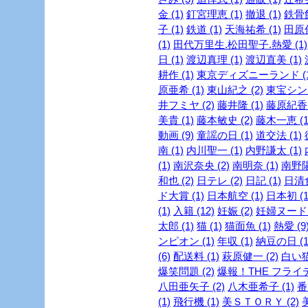
金 (1)
釘宮理恵 (1)
撤退 (1)
鉄骨飲
子 (1)
鉄道 (1)
天海祐希 (1)
田原俊
(1)
田代万里生.松田聖子.熱愛 (1)
日 (1)
渡辺真理 (1)
渡辺直美 (1)
耕作 (1)
東京ディズニーランド (1
原亜希 (1)
東山紀之 (2)
東宝シンデ
井フミヤ (2)
藤井隆 (1)
藤原紀香 
美貴 (1)
藤本敏史 (2)
藤木一恵 (1
動画 (9)
童謡の日 (1)
道交法 (1)
南 (1)
内川聖一 (1)
内野謙太 (1)
(1)
南沢奈央 (2)
南明奈 (1)
南野陽
和也 (2)
日テレ (2)
日記 (1)
日清食
ド大賞 (1)
日本航空 (1)
日本初 (1
(1)
入籍 (12)
妊娠 (2)
妊婦ヌード (
太郎 (1)
猫 (1)
猫面魚 (1)
熱愛 (9
ンピオン (1)
年収 (1)
納豆の日 (1
(6)
配送料 (1)
萩原健一 (2)
白い猫 
爆笑問題 (2)
爆報！THE フライデー
八田亜矢子 (2)
八木亜希子 (1)
番
(1)
飛行機 (1)
美ＳＴＯＲＹ (2)
美