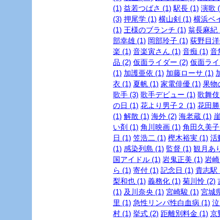
(1)
益若つばさ (1)
駅長 (1)
演歌 (
(3)
押尾学 (1)
横山剣 (1)
横浜ベイ
(1)
王様のブランチ (1)
翁長麻紀 (
部幸雄 (1)
岡部玲子 (1)
荻野目洋子
楽 (1)
音楽寅さん (1)
音痴 (1)
音
品 (2)
仮面ライダー (2)
仮面ライダ
(1)
加護亜依 (1)
加藤ローサ (1)
衣 (1)
夏帆 (1)
家電俳優 (1)
果物の
歌手 (3)
歌手デビュー (1)
歌舞伎 
の日 (1)
花より男子２ (1)
花田勝 
(1)
解散 (1)
海外 (2)
海老蔵 (1)
崖
い剤 (1)
角川映画 (1)
角田久美子 (
日 (1)
笠浩二 (1)
樫木裕実 (1)
活
(1)
感染列島 (1)
監督 (1)
観月ありさ
国アイドル (1)
岩鬼正美 (1)
岩崎良
ら (1)
寄付 (1)
記念日 (1)
貴志駅 (
梨和也 (1)
義務化 (1)
菊川怜 (2)
(1)
及川奈央 (1)
宮崎駿 (1)
宮城県
里 (1)
急性リンパ性白血病 (1)
泣
村 (1)
挙式 (2)
距離別料金 (1)
京