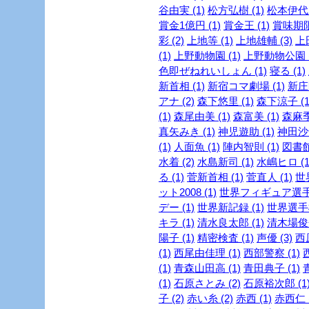
谷由実 (1)
松方弘樹 (1)
松本伊代 
賞金1億円 (1)
賞金王 (1)
賞味期限 
彩 (2)
上地等 (1)
上地雄輔 (3)
上
(1)
上野動物園 (1)
上野動物公園 (
色即ぜねれいしょん (1)
寝る (1)
新首相 (1)
新宿コマ劇場 (1)
新庄剛
アナ (2)
森下悠里 (1)
森下涼子 (1
(1)
森尾由美 (1)
森富美 (1)
森麻季 
真矢みき (1)
神児遊助 (1)
神田沙也
(1)
人面魚 (1)
陣内智則 (1)
図書館
水着 (2)
水島新司 (1)
水嶋ヒロ (1
る (1)
菅新首相 (1)
菅直人 (1)
世
ット2008 (1)
世界フィギュア選手権
デー (1)
世界新記録 (1)
世界選手権
キラ (1)
清水良太郎 (1)
清木場俊介
陽子 (1)
精密検査 (1)
声優 (3)
西
(1)
西尾由佳理 (1)
西部警察 (1)
(1)
青森山田高 (1)
青田典子 (1)
(1)
石原さとみ (2)
石原裕次郎 (1
子 (2)
赤い糸 (2)
赤西 (1)
赤西仁 (