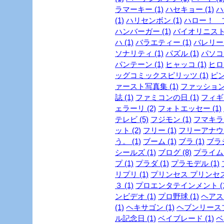
ラマーキー (1)
ハセキョー (1)
ハ
(1)
ハリセンボン (1)
ハロー！ プ
ハンバーガー (1)
バイオリニスト 
ハ (1)
バラエティー (1)
バレリーヌ
ソナリティ (1)
パズル (1)
パソコン
パンテーン (1)
ヒャッコ (1)
ヒロイ
ッグコミックスピリッツ (1)
ピン
ァースト写真集 (1)
ファッション
誌 (1)
ファミコンの日 (1)
フィギュ
ェラーリ (2)
フォトエッセー (1)
テレビ (5)
フジモン (1)
フマキラー
ット (2)
フリー (1)
フリーアナウン
う。 (1)
ブーム (1)
ブラ (1)
ブラジ
シールズ (1)
ブログ (8)
プライム
プ (1)
プラダ (1)
プラモデル (1)
リプリ (1)
プリンセス プリンセス 
３ (1)
プロエンタテインメント (1
ンビデオ (1)
プロ野球 (1)
ヘアスタ
(1)
ヘキサゴン (1)
ヘブンリースプ
ル記念日 (1)
ベイブレード (1)
ベ