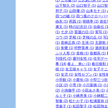
(1)
三宅健 (1)
三沢あけみ (1)
三池
山下智久 (2)
山口智子 (1)
山口智充
邦子 (1)
山田優 (2)
山本モナ (1)
四つの嘘 (1)
四つ葉のクローバー 
由衣 (1)
死因 (1)
視聴率 (2)
資生堂
康文 (1)
時の記念日 (1)
自叙伝 (1
(1)
七夕 (2)
質屋の日 (1)
実写 (1)
コウ (2)
芝桜 (1)
芝桜の丘 (1)
写真
(1)
若林正恭 (2)
主演 (1)
主題歌 (
(1)
朱鷺 (1)
狩野英孝 (1)
酒井彩名 
ふり人形 (1)
首相 (1)
首都高 (1)
刊現代 (2)
週刊女性 (1)
住宅デー 
事 (14)
春よ、来い (1)
春日俊彰 (
様 (1)
女王様キャラ (1)
女子テニス
(1)
女児 (1)
女性セブン (1)
女性初 
小学館 (2)
小栗旬 (3)
小型三つ折財
小説 (2)
小雪 (3)
小川菜摘 (1)
小
(2)
小池徹平 (2)
小田あさ美 (1)
ルミ子 (1)
小林恵美 (1)
小林昭二 
智春 (2)
松たか子 (1)
松浦亜弥 (2
雪泰子 (1)
松田聖子 (3)
松田翔太 