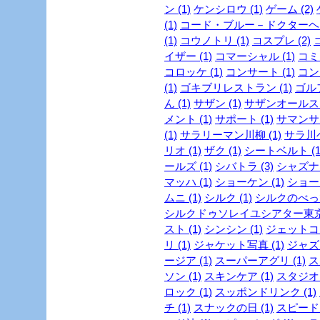
ン (1)
ケンシロウ (1)
ゲーム (2)
(1)
コード・ブルー－ドクターヘリ
(1)
コウノトリ (1)
コスプレ (2)
イザー (1)
コマーシャル (1)
コミッ
コロッケ (1)
コンサート (1)
コンビ
(1)
ゴキブリレストラン (1)
ゴルフ
ん (1)
サザン (1)
サザンオールスタ
メント (1)
サポート (1)
サマンサタ
(1)
サラリーマン川柳 (1)
サラ川ベ
リオ (1)
ザク (1)
シートベルト (1
ールズ (1)
シバトラ (3)
シャズナ 
マッハ (1)
ショーケン (1)
ショー
ムニ (1)
シルク (1)
シルクのべっぴ
シルクドゥソレイユシアター東京 
スト (1)
シンシン (1)
ジェットコー
リ (1)
ジャケット写真 (1)
ジャズ 
ージア (1)
スーパーアグリ (1)
ス
ソン (1)
スキンケア (1)
スタジオジ
ロック (1)
スッポンドリンク (1)
チ (1)
スナックの日 (1)
スピード・