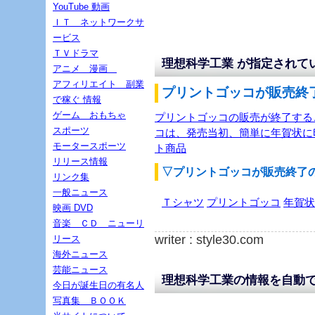
YouTube 動画
ＩＴ ネットワークサ
ービス
ＴＶドラマ
理想科学工業 が指定されて
アニメ 漫画
アフィリエイト 副業
プリントゴッコが販売終了
で稼ぐ 情報
ゲーム おもちゃ
プリントゴッコの販売が終了する
スポーツ
コは、発売当初、簡単に年賀状に
モータースポーツ
ト商品
リリース情報
▽プリントゴッコが販売終了
リンク集
一般ニュース
Ｔシャツ
プリントゴッコ
年賀状
映画 DVD
音楽 ＣＤ ニューリ
writer : style30.com
リース
海外ニュース
芸能ニュース
理想科学工業の情報を自動
今日が誕生日の有名人
写真集 ＢＯＯＫ