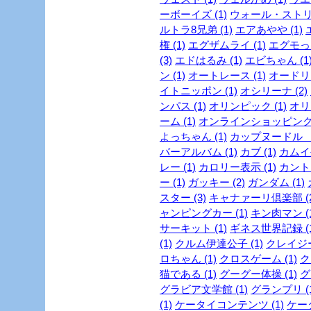
ーボーイズ (1)
ウォール・ストリ
ルトラ8兄弟 (1)
エアあやや (1)
権 (1)
エグザムライ (1)
エグモっち
(3)
エドはるみ (1)
エビちゃん (1
ン (1)
オートレース (1)
オードリー
イトニッポン (1)
オシリーナ (2)
ンパス (1)
オリンピック (1)
オリ
ーム (1)
オンラインショッピング 
よっちゃん (1)
カップヌードル ミ
バーアルバム (1)
カブ (1)
カムイ外
レー (1)
カロリー表示 (1)
カントリ
ー (1)
ガッキー (2)
ガンダム (1)
スター (3)
キャナァーリ倶楽部 (2
ャンピングカー (1)
キン肉マン (1
サーキット (1)
ギネス世界記録 (1
(1)
クルム伊達公子 (1)
クレイジー
ロちゃん (1)
クロスゲーム (1)
ク
猫である (1)
グーグー体操 (1)
グ
グラビア文学館 (1)
グランプリ (1
(1)
ケータイコンテンツ (1)
ケータ