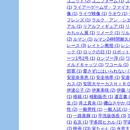
ユニット (2)
ユニフォーム (1)
ユ
(1)
ライアーゲームザ・ファイナル
像 (1)
ライヴ映像 (1)
ラオウ (1)
フレンズ (1)
ラルク アン シエル
アル (1)
リアルフィギュア (1)
リ
カちゃん展 (1)
リメーク (1)
リルビ
(2)
ルマン (1)
ルマン24時間耐久レ
レース (3)
レイトン教授 (1)
レシピ
ック (1)
ロックの日 (1)
ロボット 
ーツ1号2号 (1)
ロンブー淳 (1)
ワ
イルドキャッツ (1)
ワコール (1)
部寛 (1)
愛さずにはいられない (1
安室奈美恵 (1)
安全地帯 (1)
安達
カス (2)
安田大サーカスＨＩＲＯ 
伊達公子 (2)
伊東美咲 (2)
伊藤 リ
(1)
移籍 (1)
移動販売 (1)
遺言書 (
生 (1)
井上真央 (1)
磯山さやか (1
性 (2)
一般男性 (1)
一般入試 (1)
(1)
一路真輝 (1)
芋洗坂係長 (3)
引
(1)
右京 (1)
宇多田ヒカル (1)
宇宙
(2)
映画 (23)
栄ちゃん (1)
永井大 