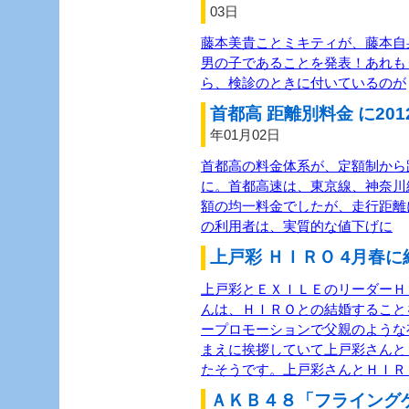
03日
藤本美貴ことミキティが、藤本自
男の子であることを発表！あれも
ら、検診のときに付いているのが
首都高 距離別料金 に201
年01月02日
首都高の料金体系が、定額制から距
に。首都高速は、東京線、神奈川
額の均一料金でしたが、走行距離
の利用者は、実質的な値下げに
上戸彩 ＨＩＲＯ 4月春に
上戸彩とＥＸＩＬＥのリーダーＨＩ
んは、ＨＩＲＯとの結婚すること
ープロモーションで父親のような
まえに挨拶していて上戸彩さんと
たそうです。上戸彩さんとＨＩＲ
ＡＫＢ４８「フライング