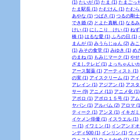
(1)
たいが (1)
たま (1)
たまごっち 
たま駅長 (1)
たむけん (1)
たむらけ
あやな (1)
つばさ (1)
つるの剛士 (
でき婚 (2)
とよた真帆 (1)
なるみ 
けい (1)
にしこり けい (1)
ねず
橋 (1)
はるな愛 (1)
ふろの日 (1)
まんが (1)
みうらじゅん (2)
みこ
(1)
みその食堂 (1)
みゆき (1)
めざ
のまね (1)
もみじマーク (1)
やせ
ざましテレビ (1)
よっちゃんいか 
アース製薬 (1)
アーティスト (1)
の実 (1)
アイスクリーム (1)
アイド
アレイン (1)
アジアン (1)
アスタリ
サー (9)
アニメ (11)
アニメ化 (1)
アポロ (1)
アポロ１５号 (1)
アムラ
ヤパン (1)
アルバム (2)
アロマ (1
ティーク (1)
アンヌ (1)
イキガミ 
イケメン俳優 (1)
イスラエル (1)
ー (1)
イワミン (1)
インアンドオン
ンディ500 (1)
インリン (1)
ウィン
ウェスト (1)
ウェルかめ (1)
ウエス