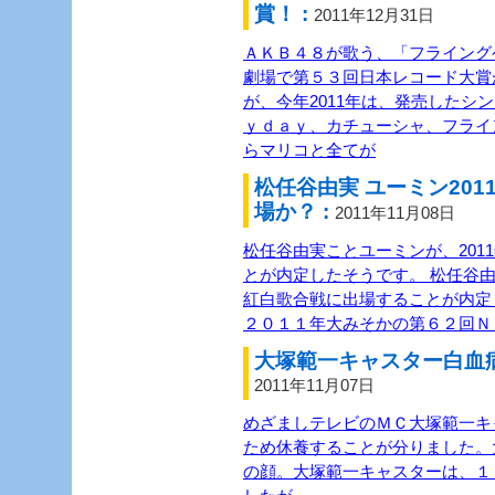
賞！ :
2011年12月31日
ＡＫＢ４８が歌う、「フライング
劇場で第５３回日本レコード大賞
が、今年2011年は、発売したシ
ｙｄａｙ、カチューシャ、フライ
らマリコと全てが
松任谷由実 ユーミン20
場か？ :
2011年11月08日
松任谷由実ことユーミンが、201
とが内定したそうです。 松任谷由
紅白歌合戦に出場することが内定
２０１１年大みそかの第６２回Ｎ
大塚範一キャスター白血病
2011年11月07日
めざましテレビのＭＣ大塚範一キ
ため休養することが分りました。
の顔。大塚範一キャスターは、１