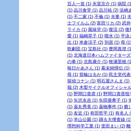
百人一首 (1)
氷室京介 (1)
病院 (1
(1)
品川食堂 (1)
品川祐 (2)
浜崎あ
(1)
不二家 (1)
不倫 (1)
夫妻 (1)
夫
士フイルム (2)
富田リカ (2)
武井咲
ライカ (1)
風味堂 (1)
復活 (2)
復帰
愛 (1)
福嶋晃子 (1)
噴水 (1)
平泳ぎ
出 (1)
米倉涼子 (2)
別居 (1)
母 (1
歌劇団 (1)
宝島社 (1)
豊岡真澄 (1
(1)
北海道日本ハムファイターズ (
の拳 (1)
北島康介 (1)
牧瀬里穂 (1
毎日かあさん (1)
幕末純情伝 (1)
母 (1)
箕輪はるか (1)
民主党代表選
探偵コナン (1)
明石屋さんま (1)
哉 (2)
木梨サイクルオフィシャルブ
(1)
野間口貴彦 (1)
野間口貴彦投手 
(1)
矢沢永吉 (1)
矢田亜希子 (1)
(1)
薬丸秀美 (1)
薬物事件 (1)
癒し
(1)
友近 (1)
有田哲平 (1)
有名人 (
(1)
羊山公園 (1)
踊る大捜査線 (1
理想科学工業 (1)
里田まい (2)
離