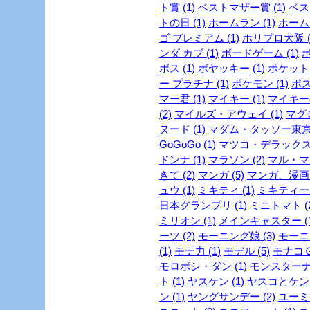
ト賞 (1)
ベストマザー賞 (1)
ベスト
トの日 (1)
ホームラン (1)
ホーム
ゴ プレミアム (1)
ホリプロ大阪 (
ンダ カブ (1)
ボードゲーム (1)
ボ
ボス (1)
ボヤッキー (1)
ポケットモ
ー プラチナ (1)
ポケモン (1)
ポス
マー君 (1)
マイキー (1)
マイキーの
(2)
マイルズ・アウェイ (1)
マグロ
ヌード (1)
マダム・タッソー東京 
GoGoGo (1)
マツコ・デラックス 
ドンナ (1)
マラソン (2)
マル・マ
きて (2)
マンガ (5)
マンガ、漫画 (
ュウ (1)
ミキティ (1)
ミキティー (
日本グランプリ (1)
ミニトマト (2
ミリオン (1)
メインキャスター (1
ーツ (2)
モーニング娘 (3)
モーニ
(1)
モテ力 (1)
モデル (5)
モナコＧＰ
モロボシ・ダン (1)
モンスターナイ
ト (1)
ヤスケン (1)
ヤスコとケンジ
ン (1)
ヤングサンデー (2)
ユーミン