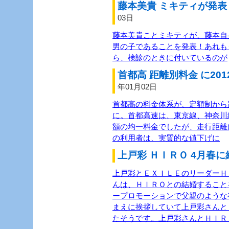
藤本美貴 ミキティが発表 
03日
藤本美貴ことミキティが、藤本自
男の子であることを発表！あれも
ら、検診のときに付いているのが
首都高 距離別料金 に201
年01月02日
首都高の料金体系が、定額制から距
に。首都高速は、東京線、神奈川
額の均一料金でしたが、走行距離
の利用者は、実質的な値下げに
上戸彩 ＨＩＲＯ 4月春に
上戸彩とＥＸＩＬＥのリーダーＨＩ
んは、ＨＩＲＯとの結婚すること
ープロモーションで父親のような
まえに挨拶していて上戸彩さんと
たそうです。上戸彩さんとＨＩＲ