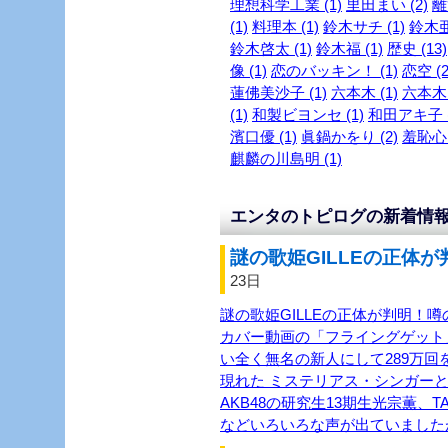
理想科学工業 (1)
里田まい (2)
離
(1)
料理本 (1)
鈴木サチ (1)
鈴木亜
鈴木啓太 (1)
鈴木福 (1)
歴史 (13)
像 (1)
恋のバッキン！ (1)
恋空 (2
蓮佛美沙子 (1)
六本木 (1)
六本木～
(1)
和製ビヨンセ (1)
和田アキ子 (
濱口優 (1)
眞鍋かをり (2)
羞恥心 
麒麟の川島明 (1)
エンタのトピログの新着情
謎の歌姫GILLEの正体が
23日
謎の歌姫GILLEの正体が判明！噂
カバー動画の「フライングゲット
い全く無名の新人にして289万回を
現れた ミステリアス・シンガーと
AKB48の研究生13期生光宗薫、TASH
などいろいろな声が出ていました