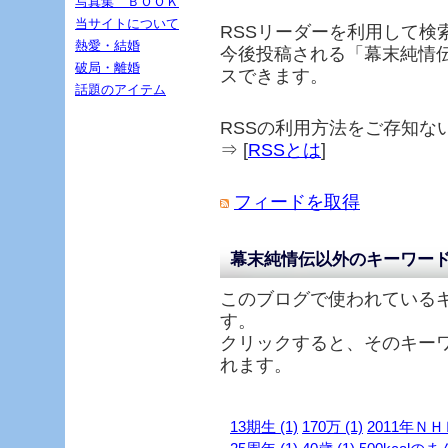
写真集 ＢＯＯＫ
当サイトについて
RSSリーダーを利用して検
熱愛・結婚
今後投稿される「
幕末純情
破局・離婚
スできます。
話題のアイテム
RSSの利用方法をご存知な
⇒ [
RSSとは
]
フィードを取得
幕末純情伝以外のキーワー
このブログで使われている
す。
クリックすると、そのキー
れます。
13期生 (1)
170万 (1)
2011年ＮＨ