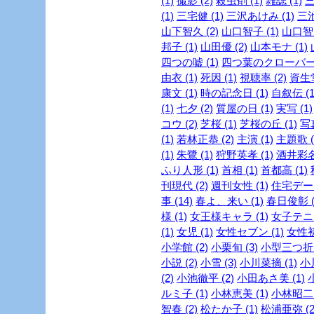
(1)
撮影 (2)
殺虫剤 (1)
雑誌 (1)
三
(1)
三宅健 (1)
三沢あけみ (1)
三池
山下智久 (2)
山口智子 (1)
山口智充
邦子 (1)
山田優 (2)
山本モナ (1)
四つの嘘 (1)
四つ葉のクローバー 
由衣 (1)
死因 (1)
視聴率 (2)
資生堂
康文 (1)
時の記念日 (1)
自叙伝 (1
(1)
七夕 (2)
質屋の日 (1)
実写 (1)
コウ (2)
芝桜 (1)
芝桜の丘 (1)
写真
(1)
若林正恭 (2)
主演 (1)
主題歌 (
(1)
朱鷺 (1)
狩野英孝 (1)
酒井彩名 
ふり人形 (1)
首相 (1)
首都高 (1)
刊現代 (2)
週刊女性 (1)
住宅デー 
事 (14)
春よ、来い (1)
春日俊彰 (
様 (1)
女王様キャラ (1)
女子テニス
(1)
女児 (1)
女性セブン (1)
女性初 
小学館 (2)
小栗旬 (3)
小型三つ折財
小説 (2)
小雪 (3)
小川菜摘 (1)
小
(2)
小池徹平 (2)
小田あさ美 (1)
ルミ子 (1)
小林恵美 (1)
小林昭二 
智春 (2)
松たか子 (1)
松浦亜弥 (2