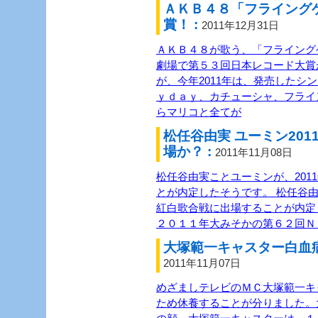
ＡＫＢ４８「フライング
賞！ :
2011年12月31日
ＡＫＢ４８が歌う、「フライング
劇場で第５３回日本レコード大賞
が、今年2011年は、発売したシ
ｙｄａｙ、カチューシャ、フライ
らマリコと全てが
松任谷由実 ユーミン20
場か？ :
2011年11月08日
松任谷由実ことユーミンが、201
とが内定したそうです。 松任谷由
紅白歌合戦に出場することが内定
２０１１年大みそかの第６２回Ｎ
大塚範一キャスター白血病
2011年11月07日
めざましテレビのＭＣ大塚範一キ
ため休養することが分りました。