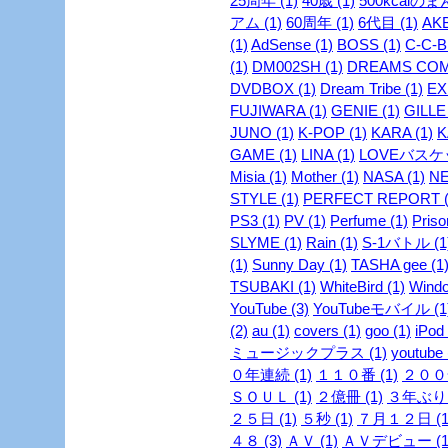
25周年 (1)
40歳 (1)
500kcalのま
アム (1)
60周年 (1)
6代目 (1)
AKB
(1)
AdSense (1)
BOSS (1)
C-C-B 
(1)
DM002SH (1)
DREAMS COME
DVDBOX (1)
Dream Tribe (1)
EX
FUJIWARA (1)
GENIE (1)
GILLE 
JUNO (1)
K-POP (1)
KARA (1)
K
GAME (1)
LINA (1)
LOVEバスケッ
Misia (1)
Mother (1)
NASA (1)
NE
STYLE (1)
PERFECT REPORT (
PS3 (1)
PV (1)
Perfume (1)
Priso
SLYME (1)
Rain (1)
S-1バトル (1
(1)
Sunny Day (1)
TASHA gee (1
TSUBAKI (1)
WhiteBird (1)
Windo
YouTube (3)
YouTubeモバイル (1
(2)
au (1)
covers (1)
goo (1)
iPod 
ミュージックプラス (1)
youtube 
０年連続 (1)
１１０番 (1)
２００安
ＳＯＵＬ (1)
２億冊 (1)
３年ぶり 
２５日 (1)
５秒 (1)
７月１２日 (1
４８ (3)
ＡＶ (1)
ＡＶデビュー (1