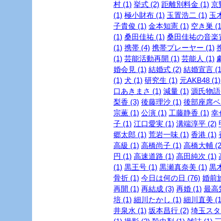
村 (1)
挙式 (2)
距離別料金 (1)
京
(1)
極小財布 (1)
玉置浩二 (1)
玉木
子貴俊 (1)
金本知憲 (1)
空き巣 (1
(1)
桑田佳祐 (1)
桑田佳祐の音楽寅
(1)
携帯 (4)
携帯プレーヤー (1)
(1)
芸能活動再開 (1)
芸能人 (1)
婚会見 (1)
結婚式 (2)
結婚宣言 (1
(1)
犬 (1)
研究生 (1)
元AKB48 (1)
口あきまさ (1)
減量 (1)
源氏物語 
梨香 (3)
後藤理沙 (1)
後部座席ベル
宗薫 (1)
公演 (1)
工藤静香 (1)
幸
子 (1)
江口愛実 (1)
溝端淳平 (2)
郷太郎 (1)
荒岩一味 (1)
香港 (1)
高級 (1)
高橋尚子 (1)
高橋大輔 (2
円 (1)
高速道路 (1)
高田純次 (1)
(1)
黒王号 (1)
黒瀬真奈美 (1)
黒木
骨折 (1)
今日は何の日 (76)
婚前旅
再開 (1)
再結成 (3)
再婚 (1)
最高気
培 (1)
細川たかし (1)
細川直美 (1
井泉水 (1)
坂本昌行 (2)
埼玉スタジ