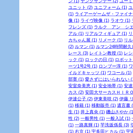
ン (1)
ヤングサンデー (2)
ユーミン
ユニット (2)
ユニフォーム (1)
ユ
(1)
ライアーゲームザ・ファイナル
像 (1)
ライヴ映像 (1)
ラオウ (1)
フレンズ (1)
ラルク アン シエル
アル (1)
リアルフィギュア (1)
リ
カちゃん展 (1)
リメーク (1)
リルビ
(2)
ルマン (1)
ルマン24時間耐久レ
レース (3)
レイトン教授 (1)
レシピ
ック (1)
ロックの日 (1)
ロボット 
ーツ1号2号 (1)
ロンブー淳 (1)
ワ
イルドキャッツ (1)
ワコール (1)
部寛 (1)
愛さずにはいられない (1
安室奈美恵 (1)
安全地帯 (1)
安達
カス (2)
安田大サーカスＨＩＲＯ 
伊達公子 (2)
伊東美咲 (2)
伊藤 リ
(1)
移籍 (1)
移動販売 (1)
遺言書 (
生 (1)
井上真央 (1)
磯山さやか (1
性 (2)
一般男性 (1)
一般入試 (1)
(1)
一路真輝 (1)
芋洗坂係長 (3)
引
(1)
右京 (1)
宇多田ヒカル (1)
宇宙