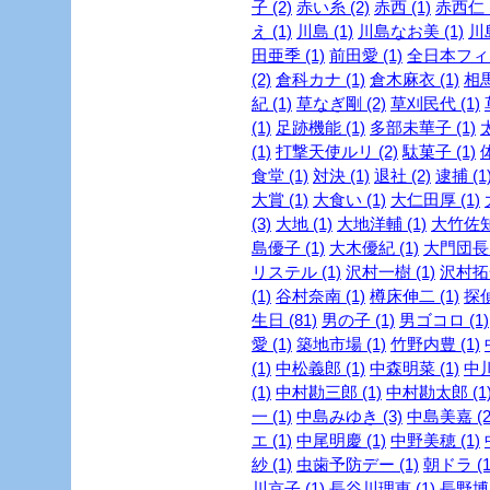
子 (2)
赤い糸 (2)
赤西 (1)
赤西仁 (
え (1)
川島 (1)
川島なお美 (1)
川島
田亜季 (1)
前田愛 (1)
全日本フィギ
(2)
倉科カナ (1)
倉木麻衣 (1)
相馬
紀 (1)
草なぎ剛 (2)
草刈民代 (1)
(1)
足跡機能 (1)
多部未華子 (1)
(1)
打撃天使ルリ (2)
駄菓子 (1)
食堂 (1)
対決 (1)
退社 (2)
逮捕 (1
大賞 (1)
大食い (1)
大仁田厚 (1)
(3)
大地 (1)
大地洋輔 (1)
大竹佐知 
島優子 (1)
大木優紀 (1)
大門団長 
リステル (1)
沢村一樹 (1)
沢村拓一
(1)
谷村奈南 (1)
樽床伸二 (1)
探
生日 (81)
男の子 (1)
男ゴコロ (1)
愛 (1)
築地市場 (1)
竹野内豊 (1)
(1)
中松義郎 (1)
中森明菜 (1)
中川
(1)
中村勘三郎 (1)
中村勘太郎 (1
一 (1)
中島みゆき (3)
中島美嘉 (2
エ (1)
中尾明慶 (1)
中野美穂 (1)
紗 (1)
虫歯予防デー (1)
朝ドラ (1
川京子 (1)
長谷川理恵 (1)
長野博 