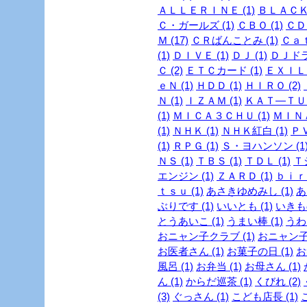
ＡＬＬＥＲＩＮＥ (1)
ＢＬＡＣＫ
Ｃ・ガールズ (1)
ＣＢＯ (1)
ＣＤ 
Ｍ (17)
ＣＲばんことみ (1)
Ｃａｔ
(1)
ＤＩＶＥ (1)
ＤＪ (1)
ＤＪドラ
Ｃ (2)
ＥＴＣカード (1)
ＥＸＩＬＥ
ｅＮ (1)
ＨＤＤ (1)
ＨＩＲＯ (2)
Ｎ (1)
ＩＺＡＭ (1)
ＫＡＴ―ＴＵＮ
(1)
ＭＩＣＡ３ＣＨＵ (1)
ＭＩＮＡ
(1)
ＮＨＫ (1)
ＮＨＫ紅白 (1)
ＰＶ
(1)
ＲＰＧ (1)
Ｓ・ヨハンソン (1
ＮＳ (1)
ＴＢＳ (1)
ＴＤＬ (1)
Ｔ
エンジン (1)
ＺＡＲＤ (1)
ｂｉｒｄ
ｔｓｕ (1)
あさきゆめみし (1)
あ
ぶりです (1)
いいとも (1)
いきも
とうあいこ (1)
うまい棒 (1)
うわさ
おニャン子クラブ (1)
おニャン子
お医者さん (1)
お菓子の日 (1)
お
風呂 (1)
お弁当 (1)
お母さん (1)
ん (1)
からだ巡茶 (1)
くびれ (2)
(3)
ぐっさん (1)
こども店長 (1)