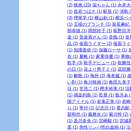
(2)
映画 (23)
栄ちゃん (1)
永井大 
(1)
益若つばさ (1)
駅長 (1)
演歌 (
(3)
押尾学 (1)
横山剣 (1)
横浜ベイ
(1)
王様のブランチ (1)
翁長麻紀 (
部幸雄 (1)
岡部玲子 (1)
荻野目洋子
楽 (1)
音楽寅さん (1)
音痴 (1)
音
品 (2)
仮面ライダー (2)
仮面ライダ
(1)
加護亜依 (1)
加藤ローサ (1)
衣 (1)
夏帆 (1)
家電俳優 (1)
果物の
歌手 (3)
歌手デビュー (1)
歌舞伎 
の日 (1)
花より男子２ (1)
花田勝 
(1)
解散 (1)
海外 (2)
海老蔵 (1)
崖
い剤 (1)
角川映画 (1)
角田久美子 (
日 (1)
笠浩二 (1)
樫木裕実 (1)
活
(1)
感染列島 (1)
監督 (1)
観月ありさ
国アイドル (1)
岩鬼正美 (1)
岩崎良
ら (1)
寄付 (1)
記念日 (1)
貴志駅 (
梨和也 (1)
義務化 (1)
菊川怜 (2)
(1)
及川奈央 (1)
宮崎駿 (1)
宮城県
里 (1)
急性リンパ性白血病 (1)
泣