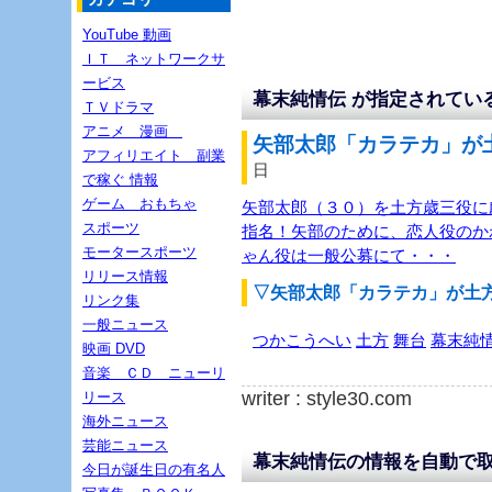
YouTube 動画
ＩＴ ネットワークサ
ービス
幕末純情伝 が指定されてい
ＴＶドラマ
アニメ 漫画
矢部太郎「カラテカ」が土
アフィリエイト 副業
日
で稼ぐ 情報
ゲーム おもちゃ
矢部太郎（３０）を土方歳三役に
スポーツ
指名！矢部のために、恋人役のか
モータースポーツ
ゃん役は一般公募にて・・・
リリース情報
▽矢部太郎「カラテカ」が土
リンク集
一般ニュース
つかこうへい
土方
舞台
幕末純
映画 DVD
音楽 ＣＤ ニューリ
writer : style30.com
リース
海外ニュース
芸能ニュース
幕末純情伝の情報を自動で
今日が誕生日の有名人