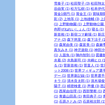
雪泰子 (1)
松田聖子 (3)
松田翔太 
谷由実 (1)
松方弘樹 (1)
松本伊代 
賞金1億円 (1)
賞金王 (1)
賞味期限 
彩 (2)
上地等 (1)
上地雄輔 (3)
上
(1)
上野動物園 (1)
上野動物公園 (
色即ぜねれいしょん (1)
寝る (1)
新首相 (1)
新宿コマ劇場 (1)
新庄剛
アナ (2)
森下悠里 (1)
森下涼子 (1
(1)
森尾由美 (1)
森富美 (1)
森麻季 
真矢みき (1)
神児遊助 (1)
神田沙也
(1)
人面魚 (1)
陣内智則 (1)
図書館
水着 (2)
水島新司 (1)
水嶋ヒロ (1
る (1)
菅新首相 (1)
菅直人 (1)
世
ット2008 (1)
世界フィギュア選手権
デー (1)
世界新記録 (1)
世界選手権
キラ (1)
清水良太郎 (1)
清木場俊介
陽子 (1)
精密検査 (1)
声優 (3)
西
(1)
西尾由佳理 (1)
西部警察 (1)
(1)
青森山田高 (1)
青田典子 (1)
(1)
石原さとみ (2)
石原裕次郎 (1