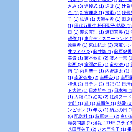
さみ (3)
追悼式 (1)
通販 (1)
辻希美
金 (1)
釘宮理恵 (1)
撤退 (1)
鉄骨飲
子 (1)
鉄道 (1)
天海祐希 (1)
田原俊
(1)
田代万里生.松田聖子.熱愛 (1)
日 (1)
渡辺真理 (1)
渡辺直美 (1)
耕作 (1)
東京ディズニーランド (1
原亜希 (1)
東山紀之 (2)
東宝シンデ
井フミヤ (2)
藤井隆 (1)
藤原紀香 
美貴 (1)
藤本敏史 (2)
藤木一恵 (1
動画 (9)
童謡の日 (1)
道交法 (1)
南 (1)
内川聖一 (1)
内野謙太 (1)
(1)
南沢奈央 (2)
南明奈 (1)
南野陽
和也 (2)
日テレ (2)
日記 (1)
日清食
ド大賞 (1)
日本航空 (1)
日本初 (1
(1)
入籍 (12)
妊娠 (2)
妊婦ヌード (
太郎 (1)
猫 (1)
猫面魚 (1)
熱愛 (9
ンピオン (1)
年収 (1)
納豆の日 (1
(6)
配送料 (1)
萩原健一 (2)
白い猫 
爆笑問題 (2)
爆報！THE フライデー
八田亜矢子 (2)
八木亜希子 (1)
番