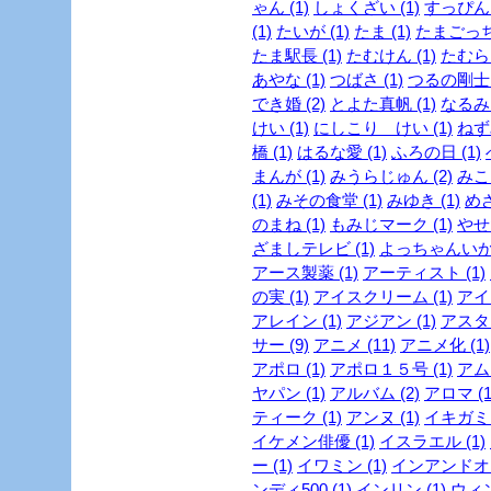
ゃん (1)
しょくざい (1)
すっぴん
(1)
たいが (1)
たま (1)
たまごっち 
たま駅長 (1)
たむけん (1)
たむらけ
あやな (1)
つばさ (1)
つるの剛士 (
でき婚 (2)
とよた真帆 (1)
なるみ 
けい (1)
にしこり けい (1)
ねず
橋 (1)
はるな愛 (1)
ふろの日 (1)
まんが (1)
みうらじゅん (2)
みこ
(1)
みその食堂 (1)
みゆき (1)
めざ
のまね (1)
もみじマーク (1)
やせ
ざましテレビ (1)
よっちゃんいか 
アース製薬 (1)
アーティスト (1)
の実 (1)
アイスクリーム (1)
アイド
アレイン (1)
アジアン (1)
アスタリ
サー (9)
アニメ (11)
アニメ化 (1)
アポロ (1)
アポロ１５号 (1)
アムラ
ヤパン (1)
アルバム (2)
アロマ (1
ティーク (1)
アンヌ (1)
イキガミ 
イケメン俳優 (1)
イスラエル (1)
ー (1)
イワミン (1)
インアンドオン
ンディ500 (1)
インリン (1)
ウィン