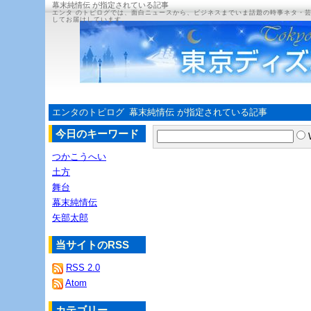
幕末純情伝 が指定されている記事
エンタ のトピログでは、面白ニュースから、ビジネスまでいま話題の時事ネタ・
してお届けしています。
エンタのトピログ
幕末純情伝 が指定されている記事
今日のキーワード
つかこうへい
土方
舞台
幕末純情伝
矢部太郎
当サイトのRSS
RSS 2.0
Atom
カテゴリー