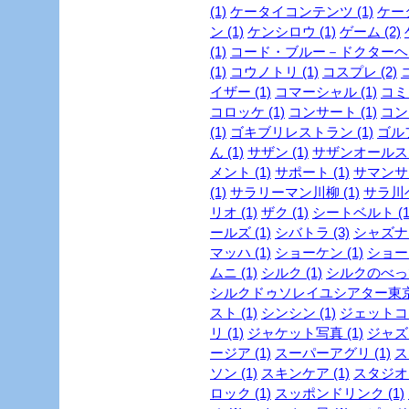
(1)
ケータイコンテンツ (1)
ケータ
ン (1)
ケンシロウ (1)
ゲーム (2)
(1)
コード・ブルー－ドクターヘリ
(1)
コウノトリ (1)
コスプレ (2)
イザー (1)
コマーシャル (1)
コミッ
コロッケ (1)
コンサート (1)
コンビ
(1)
ゴキブリレストラン (1)
ゴルフ
ん (1)
サザン (1)
サザンオールスタ
メント (1)
サポート (1)
サマンサタ
(1)
サラリーマン川柳 (1)
サラ川ベ
リオ (1)
ザク (1)
シートベルト (1
ールズ (1)
シバトラ (3)
シャズナ 
マッハ (1)
ショーケン (1)
ショー
ムニ (1)
シルク (1)
シルクのべっぴ
シルクドゥソレイユシアター東京 
スト (1)
シンシン (1)
ジェットコー
リ (1)
ジャケット写真 (1)
ジャズ 
ージア (1)
スーパーアグリ (1)
ス
ソン (1)
スキンケア (1)
スタジオジ
ロック (1)
スッポンドリンク (1)