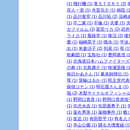
(1)
飛行機 (1)
美ＳＴＯＲＹ (2)
美
百人一首 (1)
氷室京介 (1)
病院 (1
(1)
品川食堂 (1)
品川祐 (2)
浜崎あ
(1)
不二家 (1)
不倫 (1)
夫妻 (1)
夫
士フイルム (2)
富田リカ (2)
武井咲
ライカ (1)
風味堂 (1)
復活 (2)
復帰
愛 (1)
福嶋晃子 (1)
噴水 (1)
平泳ぎ
出 (1)
米倉涼子 (2)
別居 (1)
母 (1
歌劇団 (1)
宝島社 (1)
豊岡真澄 (1
(1)
北海道日本ハムファイターズ (
の拳 (1)
北島康介 (1)
牧瀬里穂 (1
毎日かあさん (1)
幕末純情伝 (1)
母 (1)
箕輪はるか (1)
民主党代表選
探偵コナン (1)
明石屋さんま (1)
哉 (2)
木梨サイクルオフィシャルブ
(1)
野間口貴彦 (1)
野間口貴彦投手 
(1)
矢沢永吉 (1)
矢田亜希子 (1)
(1)
薬丸秀美 (1)
薬物事件 (1)
癒し
(1)
友近 (1)
有田哲平 (1)
有名人 (
(1)
羊山公園 (1)
踊る大捜査線 (1