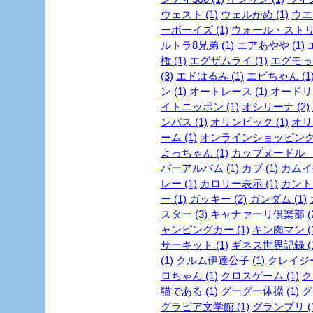
ウェスト (1)
ウェルかめ (1)
ウエス
ーボーイズ (1)
ウォール・ストリ
ルトラ8兄弟 (1)
エアあやや (1)
権 (1)
エグザムライ (1)
エグモっち
(3)
エドはるみ (1)
エビちゃん (1
ン (1)
オートレース (1)
オードリー
イトニッポン (1)
オシリーナ (2)
ンパス (1)
オリンピック (1)
オリ
ーム (1)
オンラインショッピング 
よっちゃん (1)
カップヌードル ミ
バーアルバム (1)
カブ (1)
カムイ外
レー (1)
カロリー表示 (1)
カントリ
ー (1)
ガッキー (2)
ガンダム (1)
スター (3)
キャナァーリ倶楽部 (2
ャンピングカー (1)
キン肉マン (1
サーキット (1)
ギネス世界記録 (1
(1)
クルム伊達公子 (1)
クレイジー
ロちゃん (1)
クロスゲーム (1)
ク
猫である (1)
グーグー体操 (1)
グ
グラビア文学館 (1)
グランプリ (1