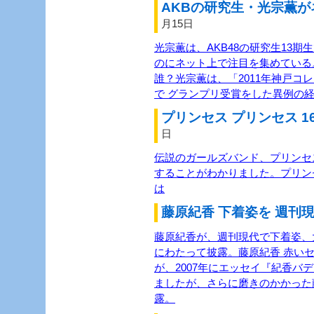
AKBの研究生・光宗薫が
月15日
光宗薫は、AKB48の研究生13
のにネット上で注目を集めている
誰？光宗薫は、「2011年神戸コ
で グランプリ受賞をした異例の経
プリンセス プリンセス 1
日
伝説のガールズバンド、プリンセス
することがわかりました。プリン
は
藤原紀香 下着姿を 週刊現
藤原紀香が、週刊現代で下着姿、
にわたって披露。藤原紀香 赤い
が、2007年にエッセイ『紀香バ
ましたが、さらに磨きのかかった
露。