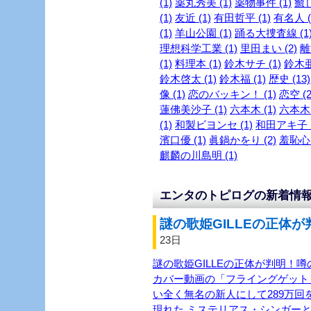
(1)
薬丸秀美 (1)
薬物事件 (1)
癒し
(1)
友近 (1)
有田哲平 (1)
有名人 (
(1)
羊山公園 (1)
踊る大捜査線 (1
理想科学工業 (1)
里田まい (2)
離
(1)
料理本 (1)
鈴木サチ (1)
鈴木亜
鈴木啓太 (1)
鈴木福 (1)
歴史 (13)
像 (1)
恋のバッキン！ (1)
恋空 (2
蓮佛美沙子 (1)
六本木 (1)
六本木～
(1)
和製ビヨンセ (1)
和田アキ子 (
濱口優 (1)
眞鍋かをり (2)
羞恥心 
麒麟の川島明 (1)
エンタのトピログの新着情
謎の歌姫GILLEの正体が
23日
謎の歌姫GILLEの正体が判明！噂
カバー動画の「フライングゲット
い全く無名の新人にして289万回を
現れた ミステリアス・シンガーと