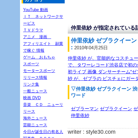
YouTube 動画
ＩＴ ネットワークサ
ービス
仲里依紗 が指定されている
ＴＶドラマ
アニメ 漫画
仲里依紗 ゼブラクイーン
アフィリエイト 副業
:
2010年04月25日
で稼ぐ 情報
ゲーム おもちゃ
仲里依紗 が、官能的なコスチュー
スポーツ
で、タワーレコード渋谷店で初の
モータースポーツ
初ライブ 画像 ダンサーチーム“
リリース情報
紗 が、ゼブラの ビスチェにガー
リンク集
▽仲里依紗 ゼブラクイーン 
一般ニュース
ワード
映画 DVD
音楽 ＣＤ ニューリ
ゼブラーマン
ゼブラクイーン
ゼ
リース
仲里依紗
海外ニュース
芸能ニュース
writer : style30.com
今日が誕生日の有名人