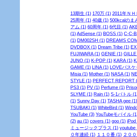
13期生 (1)
170万 (1)
2011年ＮＨ
25周年 (1)
40歳 (1)
500kcalのま
アム (1)
60周年 (1)
6代目 (1)
AKB
(1)
AdSense (1)
BOSS (1)
C-C-B 
(1)
DM002SH (1)
DREAMS COME
DVDBOX (1)
Dream Tribe (1)
EX
FUJIWARA (1)
GENIE (1)
GILLE 
JUNO (1)
K-POP (1)
KARA (1)
K
GAME (1)
LINA (1)
LOVEバスケッ
Misia (1)
Mother (1)
NASA (1)
NE
STYLE (1)
PERFECT REPORT (
PS3 (1)
PV (1)
Perfume (1)
Priso
SLYME (1)
Rain (1)
S-1バトル (1
(1)
Sunny Day (1)
TASHA gee (1
TSUBAKI (1)
WhiteBird (1)
Windo
YouTube (3)
YouTubeモバイル (1
(2)
au (1)
covers (1)
goo (1)
iPod 
ミュージックプラス (1)
youtube 
０年連続 (1)
１１０番 (1)
２００安