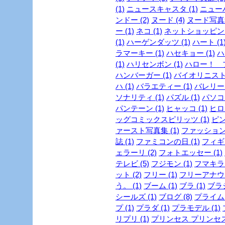
(1)
ニュースキャスタ (1)
ニューハ
ンドー (2)
ヌード (4)
ヌード写真集
ー (1)
ネコ (1)
ネットショッピング 
(1)
ハーゲンダッツ (1)
ハート (1
ラマーキー (1)
ハセキョー (1)
ハ
(1)
ハリセンボン (1)
ハロー！ プ
ハンバーガー (1)
バイオリニスト 
ハ (1)
バラエティー (1)
バレリーヌ
ソナリティ (1)
パズル (1)
パソコン
パンテーン (1)
ヒャッコ (1)
ヒロイ
ッグコミックスピリッツ (1)
ピン
ァースト写真集 (1)
ファッション
誌 (1)
ファミコンの日 (1)
フィギュ
ェラーリ (2)
フォトエッセー (1)
テレビ (5)
フジモン (1)
フマキラー
ット (2)
フリー (1)
フリーアナウン
う。 (1)
ブーム (1)
ブラ (1)
ブラジ
シールズ (1)
ブログ (8)
プライム
プ (1)
プラダ (1)
プラモデル (1)
リプリ (1)
プリンセス プリンセス 