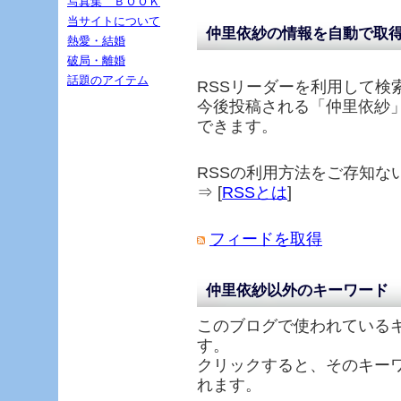
写真集 ＢＯＯＫ
当サイトについて
仲里依紗の情報を自動で取
熱愛・結婚
破局・離婚
話題のアイテム
RSSリーダーを利用して検
今後投稿される「
仲里依紗
できます。
RSSの利用方法をご存知な
⇒ [
RSSとは
]
フィードを取得
仲里依紗以外のキーワード
このブログで使われている
す。
クリックすると、そのキー
れます。