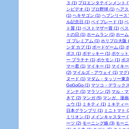
３ (1)
プロエンタテインメント (1
ンビデオ (1)
プロ野球 (1)
ヘアスタ
(1)
ヘキサゴン (1)
ヘブンリースプ
ル記念日 (1)
ベイブレード (1)
ベ
ト賞 (1)
ベストマザー賞 (1)
ベスト
トの日 (1)
ホームラン (1)
ホーム
ゴ プレミアム (1)
ホリプロ大阪 (
ンダ カブ (1)
ボードゲーム (1)
ボ
ボス (1)
ボヤッキー (1)
ポケットモ
ー プラチナ (1)
ポケモン (1)
ポス
マー君 (1)
マイキー (1)
マイキーの
(2)
マイルズ・アウェイ (1)
マグロ
ヌード (1)
マダム・タッソー東京 
GoGoGo (1)
マツコ・デラックス 
ドンナ (1)
マラソン (2)
マル・マ
きて (2)
マンガ (5)
マンガ、漫画 (
ュウ (1)
ミキティ (1)
ミキティー (
日本グランプリ (1)
ミニトマト (2
ミリオン (1)
メインキャスター (1
ーツ (2)
モーニング娘 (3)
モーニ