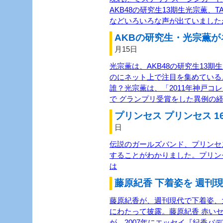
AKB48の研究生13期生光宗薫、TASH
などいろいろな声が出ていました
AKBの研究生・光宗薫が
月15日
光宗薫は、AKB48の研究生13
のにネット上で注目を集めている
誰？光宗薫は、「2011年神戸コ
で グランプリ受賞をした異例の経
プリンセス プリンセス 1
日
伝説のガールズバンド、プリンセス
することがわかりました。プリン
は
藤原紀香 下着姿を 週刊現
藤原紀香が、週刊現代で下着姿、
にわたって披露。藤原紀香 赤い
が、2007年にエッセイ『紀香バ