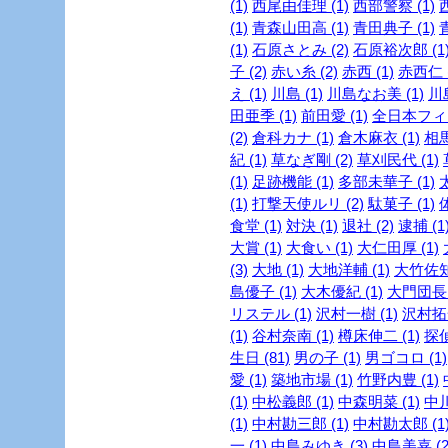
(1)
西尾由佳理 (1)
西部警察 (1)
(1)
青森山田高 (1)
青田典子 (1)
(1)
石原さとみ (2)
石原裕次郎 (1
子 (2)
赤い糸 (2)
赤西 (1)
赤西仁 (
え (1)
川島 (1)
川島なお美 (1)
川島
田亜季 (1)
前田愛 (1)
全日本フィギ
(2)
倉科カナ (1)
倉木麻衣 (1)
相馬
紀 (1)
草なぎ剛 (2)
草刈民代 (1)
(1)
足跡機能 (1)
多部未華子 (1)
(1)
打撃天使ルリ (2)
駄菓子 (1)
食堂 (1)
対決 (1)
退社 (2)
逮捕 (1
大賞 (1)
大食い (1)
大仁田厚 (1)
(3)
大地 (1)
大地洋輔 (1)
大竹佐知 
島優子 (1)
大木優紀 (1)
大門団長 
リステル (1)
沢村一樹 (1)
沢村拓一
(1)
谷村奈南 (1)
樽床伸二 (1)
探
生日 (81)
男の子 (1)
男ゴコロ (1)
愛 (1)
築地市場 (1)
竹野内豊 (1)
(1)
中松義郎 (1)
中森明菜 (1)
中川
(1)
中村勘三郎 (1)
中村勘太郎 (1
一 (1)
中島みゆき (3)
中島美嘉 (2