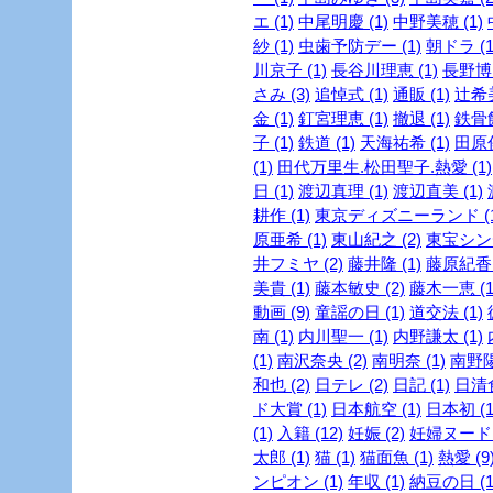
エ (1)
中尾明慶 (1)
中野美穂 (1)
紗 (1)
虫歯予防デー (1)
朝ドラ (1
川京子 (1)
長谷川理恵 (1)
長野博 
さみ (3)
追悼式 (1)
通販 (1)
辻希美
金 (1)
釘宮理恵 (1)
撤退 (1)
鉄骨飲
子 (1)
鉄道 (1)
天海祐希 (1)
田原俊
(1)
田代万里生.松田聖子.熱愛 (1)
日 (1)
渡辺真理 (1)
渡辺直美 (1)
耕作 (1)
東京ディズニーランド (1
原亜希 (1)
東山紀之 (2)
東宝シンデ
井フミヤ (2)
藤井隆 (1)
藤原紀香 
美貴 (1)
藤本敏史 (2)
藤木一恵 (1
動画 (9)
童謡の日 (1)
道交法 (1)
南 (1)
内川聖一 (1)
内野謙太 (1)
(1)
南沢奈央 (2)
南明奈 (1)
南野陽
和也 (2)
日テレ (2)
日記 (1)
日清食
ド大賞 (1)
日本航空 (1)
日本初 (1
(1)
入籍 (12)
妊娠 (2)
妊婦ヌード (
太郎 (1)
猫 (1)
猫面魚 (1)
熱愛 (9
ンピオン (1)
年収 (1)
納豆の日 (1