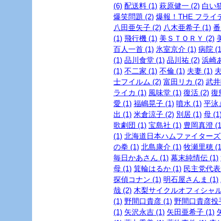
(6)
配送料 (1)
萩原健一 (2)
白い猫 
爆笑問題 (2)
爆報！THE フライデー
八田亜矢子 (2)
八木亜希子 (1)
番
(1)
飛行機 (1)
美ＳＴＯＲＹ (2)
美
百人一首 (1)
氷室京介 (1)
病院 (1
(1)
品川食堂 (1)
品川祐 (2)
浜崎あ
(1)
不二家 (1)
不倫 (1)
夫妻 (1)
夫
士フイルム (2)
富田リカ (2)
武井咲
ライカ (1)
風味堂 (1)
復活 (2)
復帰
愛 (1)
福嶋晃子 (1)
噴水 (1)
平泳ぎ
出 (1)
米倉涼子 (2)
別居 (1)
母 (1
歌劇団 (1)
宝島社 (1)
豊岡真澄 (1
(1)
北海道日本ハムファイターズ (
の拳 (1)
北島康介 (1)
牧瀬里穂 (1
毎日かあさん (1)
幕末純情伝 (1)
母 (1)
箕輪はるか (1)
民主党代表選
探偵コナン (1)
明石屋さんま (1)
哉 (2)
木梨サイクルオフィシャルブ
(1)
野間口貴彦 (1)
野間口貴彦投手 
(1)
矢沢永吉 (1)
矢田亜希子 (1)