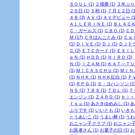
ＳＯＵＬ (1)
２億冊 (1)
３年ぶり 
２５日 (1)
５秒 (1)
７月１２日 (1
４８ (3)
ＡＶ (1)
ＡＶデビュー (1
ＡＬＬＥＲＩＮＥ (1)
ＢＬＡＣＫ
Ｃ・ガールズ (1)
ＣＢＯ (1)
ＣＤ 
Ｍ (17)
ＣＲばんことみ (1)
Ｃａｔ
(1)
ＤＩＶＥ (1)
ＤＪ (1)
ＤＪドラ
Ｃ (2)
ＥＴＣカード (1)
ＥＸＩＬＥ
ｅＮ (1)
ＨＤＤ (1)
ＨＩＲＯ (2)
Ｎ (1)
ＩＺＡＭ (1)
ＫＡＴ―ＴＵＮ
(1)
ＭＩＣＡ３ＣＨＵ (1)
ＭＩＮＡ
(1)
ＮＨＫ (1)
ＮＨＫ紅白 (1)
ＰＶ
(1)
ＲＰＧ (1)
Ｓ・ヨハンソン (1
ＮＳ (1)
ＴＢＳ (1)
ＴＤＬ (1)
Ｔ
エンジン (1)
ＺＡＲＤ (1)
ｂｉｒｄ
ｔｓｕ (1)
あさきゆめみし (1)
あ
ぶりです (1)
いいとも (1)
いきも
とうあいこ (1)
うまい棒 (1)
うわさ
おニャン子クラブ (1)
おニャン子
お医者さん (1)
お菓子の日 (1)
お