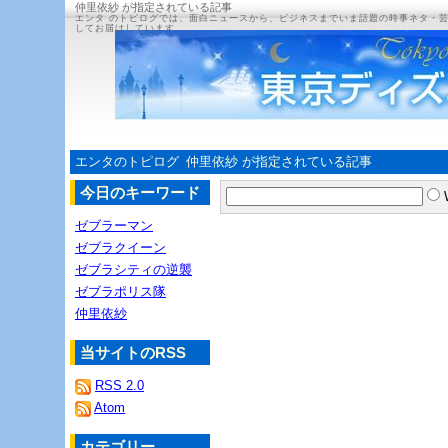
仲里依紗 が指定されている記事
エンタ のトピログでは、面白ニュースから、ビジネスまでいま話題の時事ネタ・
してお届けしています。
エンタのトピログ
仲里依紗 が指定されている記事
今日のキーワード
ゼブラーマン
ゼブラクイーン
ゼブラシティの逆襲
ゼブラポリス隊
仲里依紗
当サイトのRSS
RSS 2.0
Atom
カテゴリー