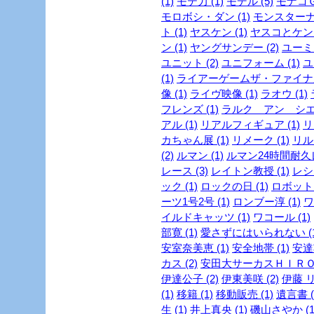
(1)
モテ力 (1)
モデル (5)
モナコＧＰ
モロボシ・ダン (1)
モンスターナイ
ト (1)
ヤスケン (1)
ヤスコとケンジ
ン (1)
ヤングサンデー (2)
ユーミン
ユニット (2)
ユニフォーム (1)
ユ
(1)
ライアーゲームザ・ファイナル
像 (1)
ライヴ映像 (1)
ラオウ (1)
フレンズ (1)
ラルク アン シエル
アル (1)
リアルフィギュア (1)
リ
カちゃん展 (1)
リメーク (1)
リルビ
(2)
ルマン (1)
ルマン24時間耐久レ
レース (3)
レイトン教授 (1)
レシピ
ック (1)
ロックの日 (1)
ロボット 
ーツ1号2号 (1)
ロンブー淳 (1)
ワ
イルドキャッツ (1)
ワコール (1)
部寛 (1)
愛さずにはいられない (1
安室奈美恵 (1)
安全地帯 (1)
安達
カス (2)
安田大サーカスＨＩＲＯ 
伊達公子 (2)
伊東美咲 (2)
伊藤 リ
(1)
移籍 (1)
移動販売 (1)
遺言書 (
生 (1)
井上真央 (1)
磯山さやか (1