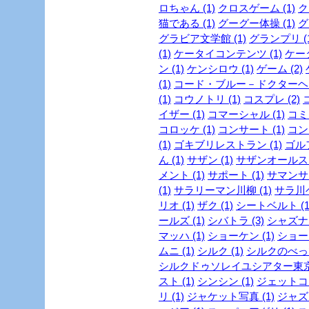
ロちゃん (1)
クロスゲーム (1)
ク
猫である (1)
グーグー体操 (1)
グ
グラビア文学館 (1)
グランプリ (1
(1)
ケータイコンテンツ (1)
ケータ
ン (1)
ケンシロウ (1)
ゲーム (2)
(1)
コード・ブルー－ドクターヘリ
(1)
コウノトリ (1)
コスプレ (2)
イザー (1)
コマーシャル (1)
コミッ
コロッケ (1)
コンサート (1)
コンビ
(1)
ゴキブリレストラン (1)
ゴルフ
ん (1)
サザン (1)
サザンオールスタ
メント (1)
サポート (1)
サマンサタ
(1)
サラリーマン川柳 (1)
サラ川ベ
リオ (1)
ザク (1)
シートベルト (1
ールズ (1)
シバトラ (3)
シャズナ 
マッハ (1)
ショーケン (1)
ショー
ムニ (1)
シルク (1)
シルクのべっぴ
シルクドゥソレイユシアター東京 
スト (1)
シンシン (1)
ジェットコー
リ (1)
ジャケット写真 (1)
ジャズ 