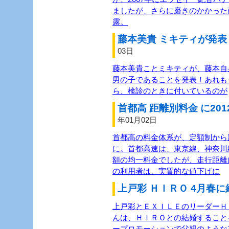
ましたが、さらに磨きのかかった
露。
藤本美貴 ミキティが発表 
03日
藤本美貴ことミキティが、藤本自
男の子であることを発表！あれも
ら、検診のときに付いているのが
首都高 距離別料金 に201
年01月02日
首都高の料金体系が、定額制から距
に。首都高速は、東京線、神奈川
額の均一料金でしたが、走行距離
の利用者は、実質的な値下げに
上戸彩 ＨＩＲＯ 4月春に
上戸彩とＥＸＩＬＥのリーダーＨＩ
んは、ＨＩＲＯとの結婚すること
ープロモーションで父親のような