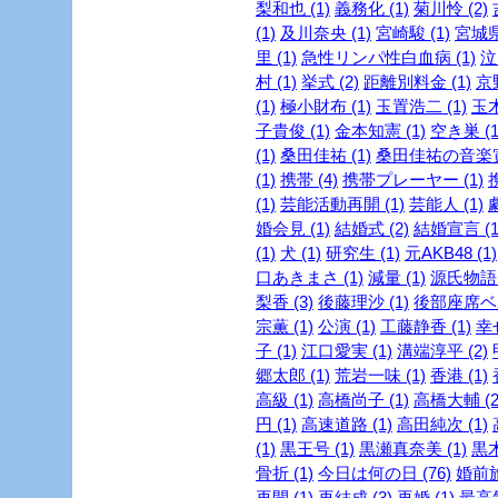
梨和也 (1)
義務化 (1)
菊川怜 (2)
(1)
及川奈央 (1)
宮崎駿 (1)
宮城県
里 (1)
急性リンパ性白血病 (1)
泣
村 (1)
挙式 (2)
距離別料金 (1)
京
(1)
極小財布 (1)
玉置浩二 (1)
玉木
子貴俊 (1)
金本知憲 (1)
空き巣 (1
(1)
桑田佳祐 (1)
桑田佳祐の音楽寅
(1)
携帯 (4)
携帯プレーヤー (1)
(1)
芸能活動再開 (1)
芸能人 (1)
婚会見 (1)
結婚式 (2)
結婚宣言 (1
(1)
犬 (1)
研究生 (1)
元AKB48 (1)
口あきまさ (1)
減量 (1)
源氏物語 
梨香 (3)
後藤理沙 (1)
後部座席ベル
宗薫 (1)
公演 (1)
工藤静香 (1)
幸
子 (1)
江口愛実 (1)
溝端淳平 (2)
郷太郎 (1)
荒岩一味 (1)
香港 (1)
高級 (1)
高橋尚子 (1)
高橋大輔 (2
円 (1)
高速道路 (1)
高田純次 (1)
(1)
黒王号 (1)
黒瀬真奈美 (1)
黒木
骨折 (1)
今日は何の日 (76)
婚前旅
再開 (1)
再結成 (3)
再婚 (1)
最高気