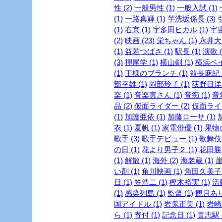
性 (2)
一般男性 (1)
一般入試 (1)
(1)
一路真輝 (1)
芋洗坂係長 (3)
引
(1)
右京 (1)
宇多田ヒカル (1)
宇宙
(2)
映画 (23)
栄ちゃん (1)
永井大 
(1)
益若つばさ (1)
駅長 (1)
演歌 (
(3)
押尾学 (1)
横山剣 (1)
横浜ベイ
(1)
王様のブランチ (1)
翁長麻紀 (
部幸雄 (1)
岡部玲子 (1)
荻野目洋子
楽 (1)
音楽寅さん (1)
音痴 (1)
音
品 (2)
仮面ライダー (2)
仮面ライダ
(1)
加護亜依 (1)
加藤ローサ (1)
衣 (1)
夏帆 (1)
家電俳優 (1)
果物の
歌手 (3)
歌手デビュー (1)
歌舞伎 
の日 (1)
花より男子２ (1)
花田勝 
(1)
解散 (1)
海外 (2)
海老蔵 (1)
崖
い剤 (1)
角川映画 (1)
角田久美子 (
日 (1)
笠浩二 (1)
樫木裕実 (1)
活
(1)
感染列島 (1)
監督 (1)
観月ありさ
国アイドル (1)
岩鬼正美 (1)
岩崎良
ら (1)
寄付 (1)
記念日 (1)
貴志駅 (