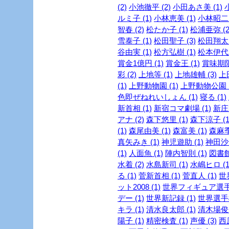
(2)
小池徹平 (2)
小田あさ美 (1)
ルミ子 (1)
小林恵美 (1)
小林昭二 
智春 (2)
松たか子 (1)
松浦亜弥 (2
雪泰子 (1)
松田聖子 (3)
松田翔太 
谷由実 (1)
松方弘樹 (1)
松本伊代 
賞金1億円 (1)
賞金王 (1)
賞味期限 
彩 (2)
上地等 (1)
上地雄輔 (3)
上
(1)
上野動物園 (1)
上野動物公園 (
色即ぜねれいしょん (1)
寝る (1)
新首相 (1)
新宿コマ劇場 (1)
新庄剛
アナ (2)
森下悠里 (1)
森下涼子 (1
(1)
森尾由美 (1)
森富美 (1)
森麻季 
真矢みき (1)
神児遊助 (1)
神田沙也
(1)
人面魚 (1)
陣内智則 (1)
図書館
水着 (2)
水島新司 (1)
水嶋ヒロ (1
る (1)
菅新首相 (1)
菅直人 (1)
世
ット2008 (1)
世界フィギュア選手権
デー (1)
世界新記録 (1)
世界選手権
キラ (1)
清水良太郎 (1)
清木場俊介
陽子 (1)
精密検査 (1)
声優 (3)
西