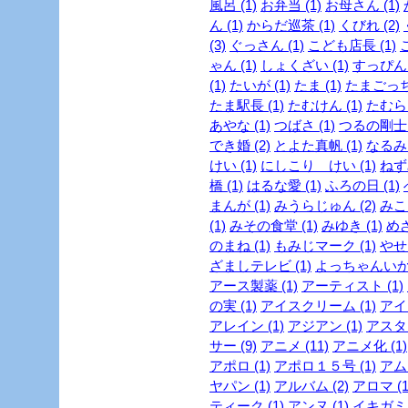
風呂 (1)
お弁当 (1)
お母さん (1)
ん (1)
からだ巡茶 (1)
くびれ (2)
(3)
ぐっさん (1)
こども店長 (1)
ゃん (1)
しょくざい (1)
すっぴん
(1)
たいが (1)
たま (1)
たまごっち 
たま駅長 (1)
たむけん (1)
たむらけ
あやな (1)
つばさ (1)
つるの剛士 (
でき婚 (2)
とよた真帆 (1)
なるみ 
けい (1)
にしこり けい (1)
ねず
橋 (1)
はるな愛 (1)
ふろの日 (1)
まんが (1)
みうらじゅん (2)
みこ
(1)
みその食堂 (1)
みゆき (1)
めざ
のまね (1)
もみじマーク (1)
やせ
ざましテレビ (1)
よっちゃんいか 
アース製薬 (1)
アーティスト (1)
の実 (1)
アイスクリーム (1)
アイド
アレイン (1)
アジアン (1)
アスタリ
サー (9)
アニメ (11)
アニメ化 (1)
アポロ (1)
アポロ１５号 (1)
アムラ
ヤパン (1)
アルバム (2)
アロマ (1
ティーク (1)
アンヌ (1)
イキガミ 