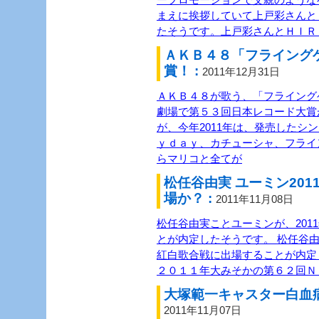
まえに挨拶していて上戸彩さんと
たそうです。上戸彩さんとＨＩＲ
ＡＫＢ４８「フライング
賞！ :
2011年12月31日
ＡＫＢ４８が歌う、「フライング
劇場で第５３回日本レコード大賞
が、今年2011年は、発売したシ
ｙｄａｙ、カチューシャ、フライ
らマリコと全てが
松任谷由実 ユーミン20
場か？ :
2011年11月08日
松任谷由実ことユーミンが、201
とが内定したそうです。 松任谷由
紅白歌合戦に出場することが内定
２０１１年大みそかの第６２回Ｎ
大塚範一キャスター白血病
2011年11月07日