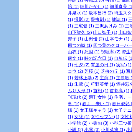
培 (1)
細川たかし (1)
細川直美 (1
井泉水 (1)
坂本昌行 (2)
埼玉スタジ
(1)
撮影 (2)
殺虫剤 (1)
雑誌 (1)
三
(1)
三宅健 (1)
三沢あけみ (1)
三池
山下智久 (2)
山口智子 (1)
山口智充
邦子 (1)
山田優 (2)
山本モナ (1)
四つの嘘 (1)
四つ葉のクローバー 
由衣 (1)
死因 (1)
視聴率 (2)
資生堂
康文 (1)
時の記念日 (1)
自叙伝 (1
(1)
七夕 (2)
質屋の日 (1)
実写 (1)
コウ (2)
芝桜 (1)
芝桜の丘 (1)
写真
(1)
若林正恭 (2)
主演 (1)
主題歌 (
(1)
朱鷺 (1)
狩野英孝 (1)
酒井彩名 
ふり人形 (1)
首相 (1)
首都高 (1)
刊現代 (2)
週刊女性 (1)
住宅デー 
事 (14)
春よ、来い (1)
春日俊彰 (
様 (1)
女王様キャラ (1)
女子テニス
(1)
女児 (1)
女性セブン (1)
女性初 
小学館 (2)
小栗旬 (3)
小型三つ折財
小説 (2)
小雪 (3)
小川菜摘 (1)
小