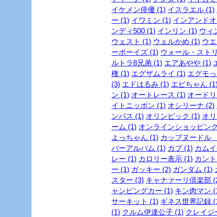
イケメン俳優 (1)
イスラエル (1)
ー (1)
イワミン (1)
インアンドオン
ンディ500 (1)
インリン (1)
ウィン
ウェスト (1)
ウェルかめ (1)
ウエス
ーボーイズ (1)
ウォール・ストリ
ルトラ8兄弟 (1)
エアあやや (1)
権 (1)
エグザムライ (1)
エグモっち
(3)
エドはるみ (1)
エビちゃん (1
ン (1)
オートレース (1)
オードリー
イトニッポン (1)
オシリーナ (2)
ンパス (1)
オリンピック (1)
オリ
ーム (1)
オンラインショッピング 
よっちゃん (1)
カップヌードル ミ
バーアルバム (1)
カブ (1)
カムイ外
レー (1)
カロリー表示 (1)
カントリ
ー (1)
ガッキー (2)
ガンダム (1)
スター (3)
キャナァーリ倶楽部 (2
ャンピングカー (1)
キン肉マン (1
サーキット (1)
ギネス世界記録 (1
(1)
クルム伊達公子 (1)
クレイジー