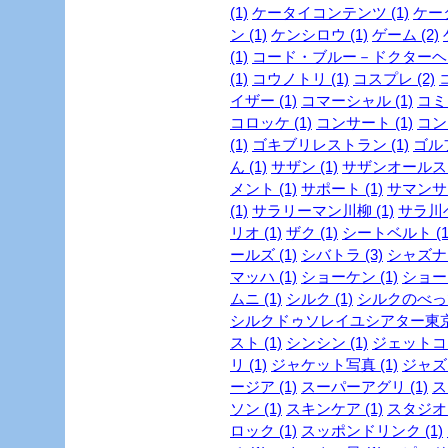
(1)
ケータイコンテンツ (1)
ケータ
ン (1)
ケンシロウ (1)
ゲーム (2)
(1)
コード・ブルー－ドクターヘリ
(1)
コウノトリ (1)
コスプレ (2)
イザー (1)
コマーシャル (1)
コミッ
コロッケ (1)
コンサート (1)
コンビ
(1)
ゴキブリレストラン (1)
ゴルフ
ん (1)
サザン (1)
サザンオールスタ
メント (1)
サポート (1)
サマンサタ
(1)
サラリーマン川柳 (1)
サラ川ベ
リオ (1)
ザク (1)
シートベルト (1
ールズ (1)
シバトラ (3)
シャズナ 
マッハ (1)
ショーケン (1)
ショー
ムニ (1)
シルク (1)
シルクのべっぴ
シルクドゥソレイユシアター東京 
スト (1)
シンシン (1)
ジェットコー
リ (1)
ジャケット写真 (1)
ジャズ 
ージア (1)
スーパーアグリ (1)
ス
ソン (1)
スキンケア (1)
スタジオジ
ロック (1)
スッポンドリンク (1)