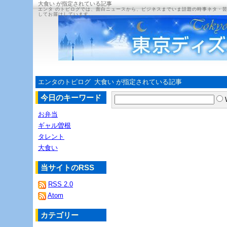
大食い が指定されている記事
エンタ のトピログでは、面白ニュースから、ビジネスまでいま話題の時事ネタ・
してお届けしています。
エンタのトピログ
大食い が指定されている記事
今日のキーワード
お弁当
ギャル曽根
タレント
大食い
当サイトのRSS
RSS 2.0
Atom
カテゴリー