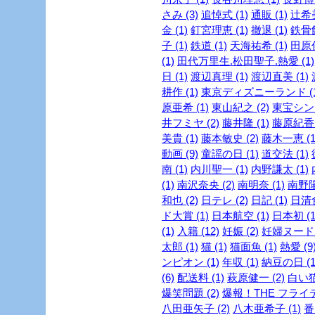
さみ (3)
追悼式 (1)
通販 (1)
辻希美
金 (1)
釘宮理恵 (1)
撤退 (1)
鉄骨飲
子 (1)
鉄道 (1)
天海祐希 (1)
田原俊
(1)
田代万里生.松田聖子.熱愛 (1)
日 (1)
渡辺真理 (1)
渡辺直美 (1)
耕作 (1)
東京ディズニーランド (1
原亜希 (1)
東山紀之 (2)
東宝シンデ
井フミヤ (2)
藤井隆 (1)
藤原紀香 
美貴 (1)
藤本敏史 (2)
藤木一恵 (1
動画 (9)
童謡の日 (1)
道交法 (1)
南 (1)
内川聖一 (1)
内野謙太 (1)
(1)
南沢奈央 (2)
南明奈 (1)
南野陽
和也 (2)
日テレ (2)
日記 (1)
日清食
ド大賞 (1)
日本航空 (1)
日本初 (1
(1)
入籍 (12)
妊娠 (2)
妊婦ヌード (
太郎 (1)
猫 (1)
猫面魚 (1)
熱愛 (9
ンピオン (1)
年収 (1)
納豆の日 (1
(6)
配送料 (1)
萩原健一 (2)
白い猫 
爆笑問題 (2)
爆報！THE フライデー
八田亜矢子 (2)
八木亜希子 (1)
番