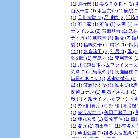
(1)
飛行機 (1)
美ＳＴＯＲＹ (2)
美
百人一首 (1)
氷室京介 (1)
病院 (1
(1)
品川食堂 (1)
品川祐 (2)
浜崎あ
(1)
不二家 (1)
不倫 (1)
夫妻 (1)
夫
士フイルム (2)
富田リカ (2)
武井咲
ライカ (1)
風味堂 (1)
復活 (2)
復帰
愛 (1)
福嶋晃子 (1)
噴水 (1)
平泳ぎ
出 (1)
米倉涼子 (2)
別居 (1)
母 (1
歌劇団 (1)
宝島社 (1)
豊岡真澄 (1
(1)
北海道日本ハムファイターズ (
の拳 (1)
北島康介 (1)
牧瀬里穂 (1
毎日かあさん (1)
幕末純情伝 (1)
母 (1)
箕輪はるか (1)
民主党代表選
探偵コナン (1)
明石屋さんま (1)
哉 (2)
木梨サイクルオフィシャルブ
(1)
野間口貴彦 (1)
野間口貴彦投手 
(1)
矢沢永吉 (1)
矢田亜希子 (1)
(1)
薬丸秀美 (1)
薬物事件 (1)
癒し
(1)
友近 (1)
有田哲平 (1)
有名人 (
(1)
羊山公園 (1)
踊る大捜査線 (1