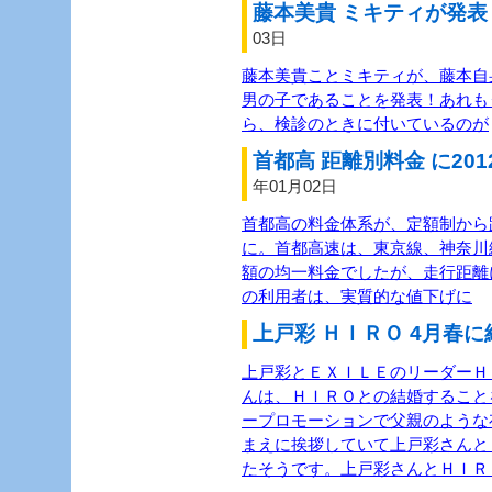
藤本美貴 ミキティが発表 
03日
藤本美貴ことミキティが、藤本自
男の子であることを発表！あれも
ら、検診のときに付いているのが
首都高 距離別料金 に201
年01月02日
首都高の料金体系が、定額制から距
に。首都高速は、東京線、神奈川
額の均一料金でしたが、走行距離
の利用者は、実質的な値下げに
上戸彩 ＨＩＲＯ 4月春に
上戸彩とＥＸＩＬＥのリーダーＨＩ
んは、ＨＩＲＯとの結婚すること
ープロモーションで父親のような
まえに挨拶していて上戸彩さんと
たそうです。上戸彩さんとＨＩＲ