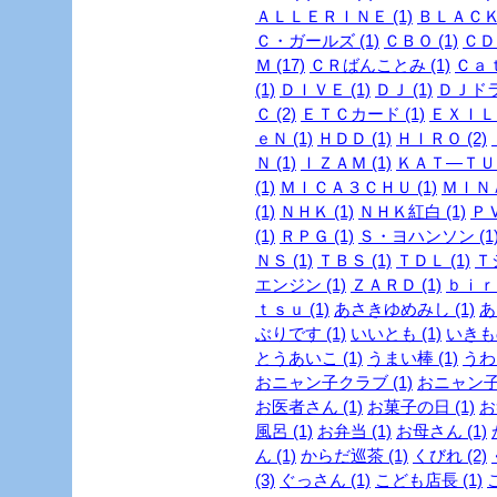
ＡＬＬＥＲＩＮＥ (1)
ＢＬＡＣＫ
Ｃ・ガールズ (1)
ＣＢＯ (1)
ＣＤ 
Ｍ (17)
ＣＲばんことみ (1)
Ｃａｔ
(1)
ＤＩＶＥ (1)
ＤＪ (1)
ＤＪドラ
Ｃ (2)
ＥＴＣカード (1)
ＥＸＩＬＥ
ｅＮ (1)
ＨＤＤ (1)
ＨＩＲＯ (2)
Ｎ (1)
ＩＺＡＭ (1)
ＫＡＴ―ＴＵＮ
(1)
ＭＩＣＡ３ＣＨＵ (1)
ＭＩＮＡ
(1)
ＮＨＫ (1)
ＮＨＫ紅白 (1)
ＰＶ
(1)
ＲＰＧ (1)
Ｓ・ヨハンソン (1
ＮＳ (1)
ＴＢＳ (1)
ＴＤＬ (1)
Ｔ
エンジン (1)
ＺＡＲＤ (1)
ｂｉｒｄ
ｔｓｕ (1)
あさきゆめみし (1)
あ
ぶりです (1)
いいとも (1)
いきも
とうあいこ (1)
うまい棒 (1)
うわさ
おニャン子クラブ (1)
おニャン子
お医者さん (1)
お菓子の日 (1)
お
風呂 (1)
お弁当 (1)
お母さん (1)
ん (1)
からだ巡茶 (1)
くびれ (2)
(3)
ぐっさん (1)
こども店長 (1)