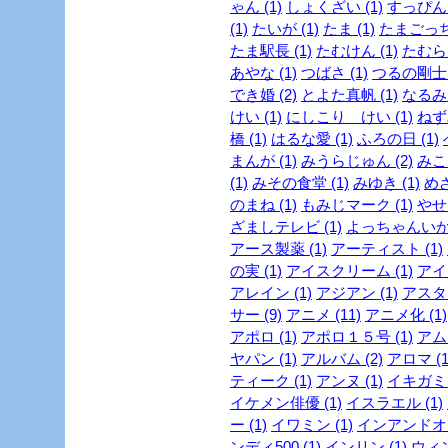
ゃん (1)
しょくざい (1)
すっぴん
(1)
たいが (1)
たま (1)
たまごっち 
たま駅長 (1)
たむけん (1)
たむらけ
あやな (1)
つばさ (1)
つるの剛士 (
でき婚 (2)
とよた真帆 (1)
なるみ 
けい (1)
にしこり けい (1)
ねず
橋 (1)
はるな愛 (1)
ふろの日 (1)
まんが (1)
みうらじゅん (2)
みこ
(1)
みその食堂 (1)
みゆき (1)
めざ
のまね (1)
もみじマーク (1)
やせ
ざましテレビ (1)
よっちゃんいか 
アース製薬 (1)
アーティスト (1)
の実 (1)
アイスクリーム (1)
アイド
アレイン (1)
アジアン (1)
アスタリ
サー (9)
アニメ (11)
アニメ化 (1)
アポロ (1)
アポロ１５号 (1)
アムラ
ヤパン (1)
アルバム (2)
アロマ (1
ティーク (1)
アンヌ (1)
イキガミ 
イケメン俳優 (1)
イスラエル (1)
ー (1)
イワミン (1)
インアンドオン
ンディ500 (1)
インリン (1)
ウィン