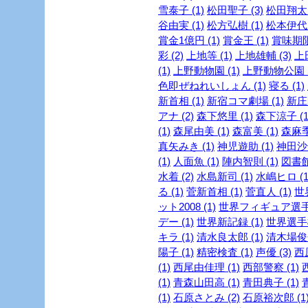
雪泰子 (1)
松田聖子 (3)
松田翔太 
谷由実 (1)
松方弘樹 (1)
松本伊代 
賞金1億円 (1)
賞金王 (1)
賞味期限 
彩 (2)
上地等 (1)
上地雄輔 (3)
上
(1)
上野動物園 (1)
上野動物公園 (
色即ぜねれいしょん (1)
寝る (1)
新首相 (1)
新宿コマ劇場 (1)
新庄剛
アナ (2)
森下悠里 (1)
森下涼子 (1
(1)
森尾由美 (1)
森富美 (1)
森麻季 
真矢みき (1)
神児遊助 (1)
神田沙也
(1)
人面魚 (1)
陣内智則 (1)
図書館
水着 (2)
水島新司 (1)
水嶋ヒロ (1
る (1)
菅新首相 (1)
菅直人 (1)
世
ット2008 (1)
世界フィギュア選手権
デー (1)
世界新記録 (1)
世界選手権
キラ (1)
清水良太郎 (1)
清木場俊介
陽子 (1)
精密検査 (1)
声優 (3)
西
(1)
西尾由佳理 (1)
西部警察 (1)
(1)
青森山田高 (1)
青田典子 (1)
(1)
石原さとみ (2)
石原裕次郎 (1