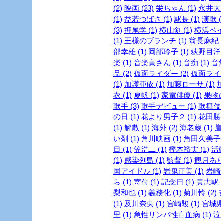
(2)
映画 (23)
栄ちゃん (1)
永井大 
(1)
益若つばさ (1)
駅長 (1)
演歌 (
(3)
押尾学 (1)
横山剣 (1)
横浜ベイ
(1)
王様のブランチ (1)
翁長麻紀 (
部幸雄 (1)
岡部玲子 (1)
荻野目洋子
楽 (1)
音楽寅さん (1)
音痴 (1)
音
品 (2)
仮面ライダー (2)
仮面ライダ
(1)
加護亜依 (1)
加藤ローサ (1)
衣 (1)
夏帆 (1)
家電俳優 (1)
果物の
歌手 (3)
歌手デビュー (1)
歌舞伎 
の日 (1)
花より男子２ (1)
花田勝 
(1)
解散 (1)
海外 (2)
海老蔵 (1)
崖
い剤 (1)
角川映画 (1)
角田久美子 (
日 (1)
笠浩二 (1)
樫木裕実 (1)
活
(1)
感染列島 (1)
監督 (1)
観月ありさ
国アイドル (1)
岩鬼正美 (1)
岩崎良
ら (1)
寄付 (1)
記念日 (1)
貴志駅 (
梨和也 (1)
義務化 (1)
菊川怜 (2)
(1)
及川奈央 (1)
宮崎駿 (1)
宮城県
里 (1)
急性リンパ性白血病 (1)
泣