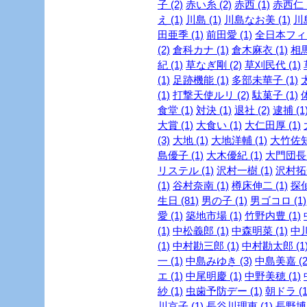
子 (2)
赤い糸 (2)
赤西 (1)
赤西仁 (
え (1)
川島 (1)
川島なお美 (1)
川島
田亜季 (1)
前田愛 (1)
全日本フィギ
(2)
倉科カナ (1)
倉木麻衣 (1)
相馬
紀 (1)
草なぎ剛 (2)
草刈民代 (1)
(1)
足跡機能 (1)
多部未華子 (1)
(1)
打撃天使ルリ (2)
駄菓子 (1)
食堂 (1)
対決 (1)
退社 (2)
逮捕 (1
大賞 (1)
大食い (1)
大仁田厚 (1)
(3)
大地 (1)
大地洋輔 (1)
大竹佐知 
島優子 (1)
大木優紀 (1)
大門団長 
リステル (1)
沢村一樹 (1)
沢村拓一
(1)
谷村奈南 (1)
樽床伸二 (1)
探
生日 (81)
男の子 (1)
男ゴコロ (1)
愛 (1)
築地市場 (1)
竹野内豊 (1)
(1)
中松義郎 (1)
中森明菜 (1)
中川
(1)
中村勘三郎 (1)
中村勘太郎 (1
一 (1)
中島みゆき (3)
中島美嘉 (2
エ (1)
中尾明慶 (1)
中野美穂 (1)
紗 (1)
虫歯予防デー (1)
朝ドラ (1
川京子 (1)
長谷川理恵 (1)
長野博 