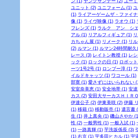
ン (1)
ヤングサンデー (2)
ユーミン
ユニット (2)
ユニフォーム (1)
ユ
(1)
ライアーゲームザ・ファイナル
像 (1)
ライヴ映像 (1)
ラオウ (1)
フレンズ (1)
ラルク アン シエル
アル (1)
リアルフィギュア (1)
リ
カちゃん展 (1)
リメーク (1)
リルビ
(2)
ルマン (1)
ルマン24時間耐久レ
レース (3)
レイトン教授 (1)
レシピ
ック (1)
ロックの日 (1)
ロボット 
ーツ1号2号 (1)
ロンブー淳 (1)
ワ
イルドキャッツ (1)
ワコール (1)
部寛 (1)
愛さずにはいられない (1
安室奈美恵 (1)
安全地帯 (1)
安達
カス (2)
安田大サーカスＨＩＲＯ 
伊達公子 (2)
伊東美咲 (2)
伊藤 リ
(1)
移籍 (1)
移動販売 (1)
遺言書 (
生 (1)
井上真央 (1)
磯山さやか (1
性 (2)
一般男性 (1)
一般入試 (1)
(1)
一路真輝 (1)
芋洗坂係長 (3)
引
(1)
右京 (1)
宇多田ヒカル (1)
宇宙