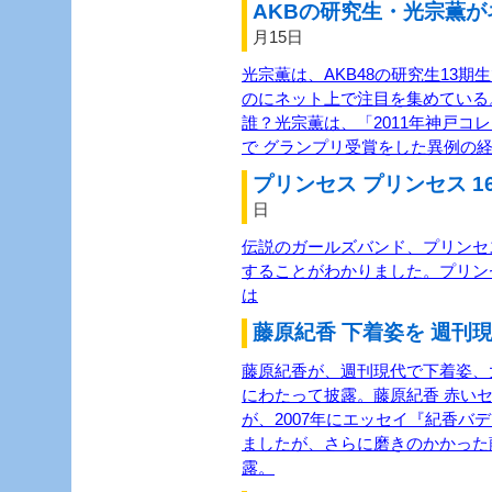
AKBの研究生・光宗薫が
月15日
光宗薫は、AKB48の研究生13
のにネット上で注目を集めている
誰？光宗薫は、「2011年神戸コ
で グランプリ受賞をした異例の経
プリンセス プリンセス 1
日
伝説のガールズバンド、プリンセス
することがわかりました。プリン
は
藤原紀香 下着姿を 週刊現
藤原紀香が、週刊現代で下着姿、
にわたって披露。藤原紀香 赤い
が、2007年にエッセイ『紀香バ
ましたが、さらに磨きのかかった
露。