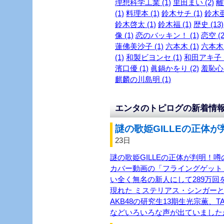
理想科学工業 (1)
里田まい (2)
離
(1)
料理本 (1)
鈴木サチ (1)
鈴木亜
鈴木啓太 (1)
鈴木福 (1)
歴史 (13)
像 (1)
恋のバッキン！ (1)
恋空 (2
蓮佛美沙子 (1)
六本木 (1)
六本木～
(1)
和製ビヨンセ (1)
和田アキ子 (
濱口優 (1)
眞鍋かをり (2)
羞恥心 
麒麟の川島明 (1)
エンタのトピログの新着情
謎の歌姫GILLEの正体が
23日
謎の歌姫GILLEの正体が判明！噂
カバー動画の「フライングゲット
い全く無名の新人にして289万回を
現れた ミステリアス・シンガーと
AKB48の研究生13期生光宗薫、TASH
などいろいろな声が出ていました