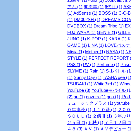
25周年 (1)
40歳 (1)
500kcalのま
アム (1)
60周年 (1)
6代目 (1)
AKB
(1)
AdSense (1)
BOSS (1)
C-C-B 
(1)
DM002SH (1)
DREAMS COME
DVDBOX (1)
Dream Tribe (1)
EX
FUJIWARA (1)
GENIE (1)
GILLE 
JUNO (1)
K-POP (1)
KARA (1)
K
GAME (1)
LINA (1)
LOVEバスケッ
Misia (1)
Mother (1)
NASA (1)
NE
STYLE (1)
PERFECT REPORT (
PS3 (1)
PV (1)
Perfume (1)
Priso
SLYME (1)
Rain (1)
S-1バトル (1
(1)
Sunny Day (1)
TASHA gee (1
TSUBAKI (1)
WhiteBird (1)
Windo
YouTube (3)
YouTubeモバイル (1
(2)
au (1)
covers (1)
goo (1)
iPod 
ミュージックプラス (1)
youtube 
０年連続 (1)
１１０番 (1)
２００安
ＳＯＵＬ (1)
２億冊 (1)
３年ぶり 
２５日 (1)
５秒 (1)
７月１２日 (1
４８ (3)
ＡＶ (1)
ＡＶデビュー (1