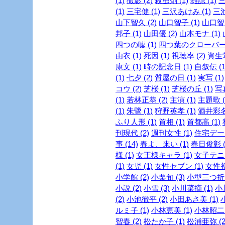
(1)
撮影 (2)
殺虫剤 (1)
雑誌 (1)
三
(1)
三宅健 (1)
三沢あけみ (1)
三池
山下智久 (2)
山口智子 (1)
山口智充
邦子 (1)
山田優 (2)
山本モナ (1)
四つの嘘 (1)
四つ葉のクローバー 
由衣 (1)
死因 (1)
視聴率 (2)
資生堂
康文 (1)
時の記念日 (1)
自叙伝 (1
(1)
七夕 (2)
質屋の日 (1)
実写 (1)
コウ (2)
芝桜 (1)
芝桜の丘 (1)
写真
(1)
若林正恭 (2)
主演 (1)
主題歌 (
(1)
朱鷺 (1)
狩野英孝 (1)
酒井彩名 
ふり人形 (1)
首相 (1)
首都高 (1)
刊現代 (2)
週刊女性 (1)
住宅デー 
事 (14)
春よ、来い (1)
春日俊彰 (
様 (1)
女王様キャラ (1)
女子テニス
(1)
女児 (1)
女性セブン (1)
女性初 
小学館 (2)
小栗旬 (3)
小型三つ折財
小説 (2)
小雪 (3)
小川菜摘 (1)
小
(2)
小池徹平 (2)
小田あさ美 (1)
ルミ子 (1)
小林恵美 (1)
小林昭二 
智春 (2)
松たか子 (1)
松浦亜弥 (2