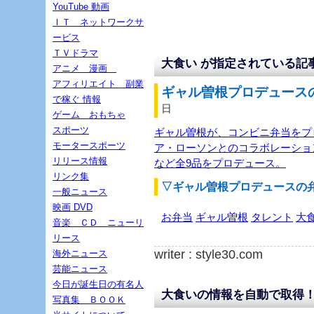
YouTube 動画
ＩＴ ネットワークサ
ービス
ＴＶドラマ
大食い が指定されている記
アニメ 漫画
アフィリエイト 副業
ギャル曽根プロデュースの
で稼ぐ 情報
日
ゲーム おもちゃ
スポーツ
ギャル曽根が、コンビニ弁当をプ
モータースポーツ
ア・ローソンとのコラボレーショ
リリース情報
など全9品をプロデュース。
リンク集
▽ギャル曽根プロデュースの
一般ニュース
映画 DVD
お弁当
ギャル曽根
タレント
大
音楽 ＣＤ ニューリ
リース
writer : style30.com
海外ニュース
芸能ニュース
今日が誕生日の有名人
大食いの情報を自動で取得
写真集 ＢＯＯＫ