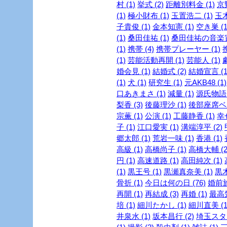
村 (1)
挙式 (2)
距離別料金 (1)
京
(1)
極小財布 (1)
玉置浩二 (1)
玉木
子貴俊 (1)
金本知憲 (1)
空き巣 (1
(1)
桑田佳祐 (1)
桑田佳祐の音楽寅
(1)
携帯 (4)
携帯プレーヤー (1)
(1)
芸能活動再開 (1)
芸能人 (1)
婚会見 (1)
結婚式 (2)
結婚宣言 (1
(1)
犬 (1)
研究生 (1)
元AKB48 (1)
口あきまさ (1)
減量 (1)
源氏物語 
梨香 (3)
後藤理沙 (1)
後部座席ベル
宗薫 (1)
公演 (1)
工藤静香 (1)
幸
子 (1)
江口愛実 (1)
溝端淳平 (2)
郷太郎 (1)
荒岩一味 (1)
香港 (1)
高級 (1)
高橋尚子 (1)
高橋大輔 (2
円 (1)
高速道路 (1)
高田純次 (1)
(1)
黒王号 (1)
黒瀬真奈美 (1)
黒木
骨折 (1)
今日は何の日 (76)
婚前旅
再開 (1)
再結成 (3)
再婚 (1)
最高気
培 (1)
細川たかし (1)
細川直美 (1
井泉水 (1)
坂本昌行 (2)
埼玉スタジ