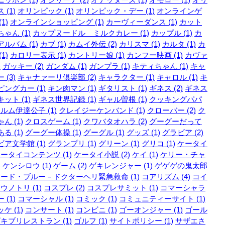
 (1)
オリンピック (1)
オリンピック・デー (1)
オンラインゲ
1)
オンラインショッピング (1)
カーヴィーダンス (1)
カット
ゃん (1)
カップヌードル ミルクカレー (1)
カップル (1)
カ
ルバム (1)
カブ (1)
カムイ外伝 (2)
カリスマ (1)
カルタ (1)
カ
1)
カロリー表示 (1)
カントリー娘 (1)
カンフー映画 (1)
カヴァ
)
ガッキー (2)
ガンダム (1)
ガンプラ (1)
キティちゃん (1)
キャ
 (3)
キャナァーリ倶楽部 (2)
キャラクター (1)
キャロル (1)
キ
ングカー (1)
キン肉マン (1)
ギタリスト (1)
ギネス (2)
ギネス
ット (1)
ギネス世界記録 (1)
ギャル曽根 (1)
クッキングパパ
ルム伊達公子 (1)
クレイジーケンバンド (1)
クローバー (2)
ク
ん (1)
クロスゲーム (1)
クワバタオハラ (2)
グーグーだって
る (1)
グーグー体操 (1)
グーグル (1)
グッズ (1)
グラビア (2)
ア文学館 (1)
グランプリ (1)
グリーン (1)
グリコ (1)
ケータイ
ータイコンテンツ (1)
ケータイ小説 (2)
ケイ (1)
ケリー・チャ
)
ケンシロウ (1)
ゲーム (2)
ゲキレンジャー (1)
ゲゲゲの鬼太郎
ード・ブルー－ドクターヘリ緊急救命 (1)
コアリズム (4)
コイ
ウノトリ (1)
コスプレ (2)
コスプレサミット (1)
コマーシャラ
 (1)
コマーシャル (1)
コミック (1)
コミュニティーサイト (1)
ケ (1)
コンサート (1)
コンビニ (1)
ゴーオンジャー (1)
ゴール
キブリレストラン (1)
ゴルフ (1)
サイトポリシー (1)
サザエさ