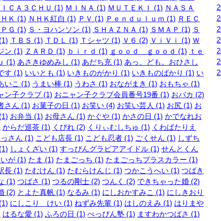
ＩＣＡ３ＣＨＵ (1)
ＭＩＮＡ (1)
ＭＵＴＥＫＩ (1)
ＮＡＳＡ
ＨＫ (1)
ＮＨＫ紅白 (1)
ＰＶ (1)
Ｐｅｎｄｕｌｕｍ (1)
ＲＥＣ
ＰＧ (1)
Ｓ・ヨハンソン (1)
ＳＨＡＺＮＡ (1)
ＳＭＡＰ (1)
Ｓ
1)
ＴＢＳ (1)
ＴＤＬ (1)
Ｔシャツ (1)
Ｖ６ (2)
ＶｉＶｉ (1)
Ｗ
ン (1)
ＺＡＲＤ (1)
ｂｉｒｄ (1)
ｇｏｏｄ ｇｏｏｄ (1)
ｔｅ
 (1)
あさきゆめみし (1)
あだち充 (1)
あっ、ども。おひさし
す (1)
いいとも (1)
いきものがかり (1)
いきものばかり (1)
い
いこ (1)
うまい棒 (1)
うわさ (1)
おながまき (1)
おもちゃ (1)
ン子クラブ (1)
おニャン子クラブ会員番号19番 (1)
おバカ (2)
さん (1)
お菓子の日 (1)
お笑い (4)
お笑い芸人 (1)
お尻 (1)
お
1)
お弁当 (1)
お母さん (1)
かぐや (1)
かさの日 (1)
かでなれお
)
からだ巡茶 (1)
くびれ (2)
くりぃむしちゅ (1)
くわばたりえ
っさん (1)
こども店長 (1)
こども忍者 (1)
ごくせん (1)
しずち
1)
しょくざい (1)
すっぴんグラビアアイドル (1)
せんとくん
いが (1)
たま (1)
たまごっち (1)
たまごっちプラスカラー (1)
長 (1)
たむけん (1)
たむらけんじ (1)
つかこうへい (1)
つばき
 (1)
つばさ (1)
つるの剛士 (2)
つんく (2)
できちゃった婚 (2)
 (2)
とよた真帆 (1)
なるみ (1)
にしおかすみこ (1)
にしきおり
1)
にしこり けい (1)
ねずみ先輩 (1)
はしのえみ (1)
はりまや
)
はるな愛 (1)
ふろの日 (1)
べっぴん塾 (1)
ますわかつばさ (1)