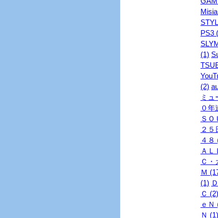
GAME
Misia
STYL
PS3 (
SLYM
(1)
S
TSUB
YouTu
(2)
au
ミュ
０年連
ＳＯＵ
２５日
４８ (
ＡＬＬ
Ｃ・ガ
Ｍ (1
(1)
Ｄ
Ｃ (2
ｅＮ (
Ｎ (1