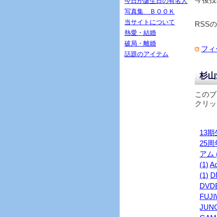
今日が誕生日の有名人
写真集 ＢＯＯＫ
当サイトについて
RSS
熱愛・結婚
破局・離婚
フィ
話題のアイテム
杉山
このブ
クリッ
13期生
25周年
アム (
(1)
Ad
(1)
D
DVDB
FUJI
JUNO