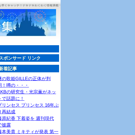
ち早くキャッチ！ドキドキわくわく情報満載
スポンサード リンク
新着記事
謎の歌姫GILLEの正体が判
明！噂の・・・
AKBの研究生・光宗薫がネッ
トで話題に！
プリンセス プリンセス 16年ぶ
り再結成
藤原紀香 下着姿を 週刊現代
で披露
藤本美貴 ミキティが発表 第一