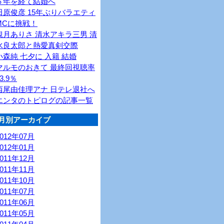
６年を経て結婚へ
田原俊彦 15年ぶりバラエティ
MCに挑戦！
観月ありさ 清水アキラ三男 清
水良太郎と熱愛真剣交際
小森純 七夕に 入籍 結婚
マルモのおきて 最終回視聴率
3.9％
西尾由佳理アナ 日テレ退社へ
エンタのトピログの記事一覧
月別アーカイブ
2012年07月
2012年01月
2011年12月
2011年11月
2011年10月
2011年07月
2011年06月
2011年05月