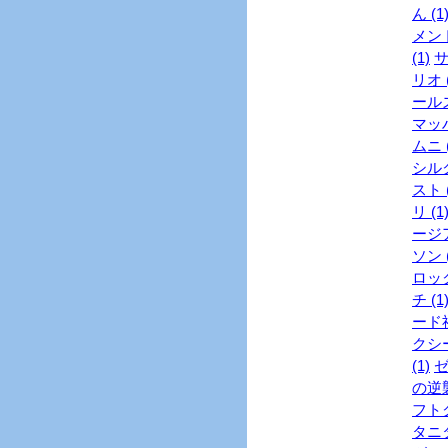
ん (1
メント
(1)
サ
リオ (
ールズ
マッハ
ムニ (
シル
スト (
リ (1
ージア
ソン (
ロック
チ (1
ード社
クシー
(1)
ゼ
の逆襲
フトク
タニタ