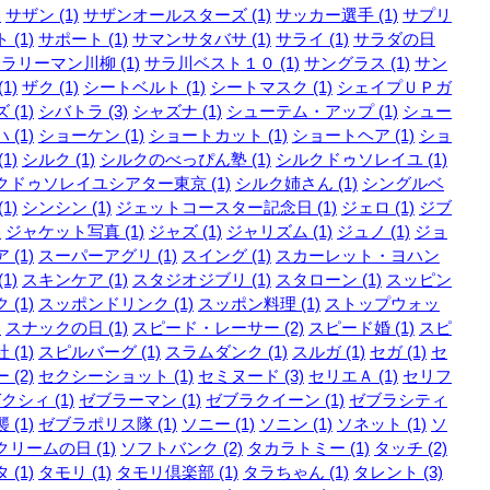
)
サザン (1)
サザンオールスターズ (1)
サッカー選手 (1)
サプリ
 (1)
サポート (1)
サマンサタバサ (1)
サライ (1)
サラダの日
ラリーマン川柳 (1)
サラ川ベスト１０ (1)
サングラス (1)
サン
1)
ザク (1)
シートベルト (1)
シートマスク (1)
シェイプＵＰガ
 (1)
シバトラ (3)
シャズナ (1)
シューテム・アップ (1)
シュー
 (1)
ショーケン (1)
ショートカット (1)
ショートヘア (1)
ショ
1)
シルク (1)
シルクのべっぴん塾 (1)
シルクドゥソレイユ (1)
クドゥソレイユシアター東京 (1)
シルク姉さん (1)
シングルベ
1)
シンシン (1)
ジェットコースター記念日 (1)
ジェロ (1)
ジブ
)
ジャケット写真 (1)
ジャズ (1)
ジャリズム (1)
ジュノ (1)
ジョ
 (1)
スーパーアグリ (1)
スイング (1)
スカーレット・ヨハン
1)
スキンケア (1)
スタジオジブリ (1)
スタローン (1)
スッピン
 (1)
スッポンドリンク (1)
スッポン料理 (1)
ストップウォッ
)
スナックの日 (1)
スピード・レーサー (2)
スピード婚 (1)
スピ
 (1)
スピルバーグ (1)
スラムダンク (1)
スルガ (1)
セガ (1)
セ
 (2)
セクシーショット (1)
セミヌード (3)
セリエＡ (1)
セリフ
クシィ (1)
ゼブラーマン (1)
ゼブラクイーン (1)
ゼブラシティ
 (1)
ゼブラポリス隊 (1)
ソニー (1)
ソニン (1)
ソネット (1)
ソ
リームの日 (1)
ソフトバンク (2)
タカラトミー (1)
タッチ (2)
 (1)
タモリ (1)
タモリ倶楽部 (1)
タラちゃん (1)
タレント (3)