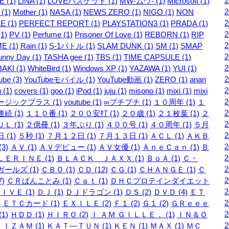
 (1)
LINA (1)
LOVEバスケット (1)
MW-ムウ- (1)
Microsoft (1)
 (1)
Mother (1)
NASA (1)
NEWS ZERO (1)
NIGO (1)
NON
E (1)
PERFECT REPORT (1)
PLAYSTATION3 (1)
PRADA (1)
1)
PV (1)
Perfume (1)
Prisoner Of Love (1)
REBORN (1)
RIP
E (1)
Rain (1)
S-1バトル (1)
SLAM DUNK (1)
SM (1)
SMAP
unny Day (1)
TASHA gee (1)
TBS (1)
TIME CAPSULE (1)
AKI (1)
WhiteBird (1)
Windows XP (1)
YAZAWA (1)
YUI (1)
be (3)
YouTubeモバイル (1)
YouTube動画 (1)
ZERO (1)
anan
 (1)
covers (1)
goo (1)
iPod (1)
juju (1)
misono (1)
mixi (1)
mixi
ージックプラス (1)
youtube (1)
∞プチプチ (1)
１０周年 (1)
１
続 (1)
１１０番 (1)
２００安打 (1)
２０歳 (1)
２１枚葉 (1)
２
Ｌ (1)
２億冊 (1)
３年ぶり (1)
４００号 (1)
４０周年 (1)
５月
 (1)
５秒 (1)
７月１２日 (1)
７月１３日 (1)
ＡＣＬ (1)
ＡＫＢ
3)
ＡＶ (1)
ＡＶデビュー (1)
ＡＶ女優 (1)
ＡｎｅＣａｎ (1)
Ｂ
ＥＲＩＮＥ (1)
ＢＬＡＣＫ ＪＡＸＸ (1)
ＢｏＡ (1)
Ｃ・
ールズ (1)
ＣＢＯ (1)
ＣＤ (12)
ＣＧ (1)
ＣＨＡＮＧＥ (1)
Ｃ
7)
ＣＲばんことみ (1)
Ｃａｔ (1)
ＤＨＣプロテインダイエット
ＩＶＥ (1)
ＤＪ (1)
ＤＪドラゴン (1)
ＤＳ (2)
ＤＶＤ (4)
ＥＴ
)
ＥＴＣカード (1)
ＥＸＩＬＥ (2)
Ｆ１ (2)
Ｇ１ (2)
ＧＲｅｅｅ
1)
ＨＤＤ (1)
ＨＩＲＯ (2)
Ｉ ＡＭ ＧＩＬＬＥ． (1)
ＩＮ＆Ｏ
)
ＩＺＡＭ (1)
ＫＡＴ―ＴＵＮ (1)
ＫＥＮ (1)
ＭＡＸ (1)
ＭＣ