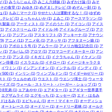
 (1)
みうらじゅん (2)
みこん六姉妹 (1)
みずかけ論 (1)
みそ
その食堂 (1)
みゆき (1)
めざましテレビ (3)
めぞん一刻 (1)
も
 (1)
もみじマーク (1)
やせたい人は運動するな！ (1)
ゆずめ
テレビ (1)
よっちゃんいか (1)
よゐこ (1)
アースマラソン (1)
製薬 (1)
アーティスト (1)
アイのうた (1)
アイコン (1)
アイス
1)
アイスクリーム (1)
アイドル (4)
アイドルグループ (1)
アク
ン (1)
アジアン (1)
アスタリフト (2)
アッキーナ (1)
アナウン
9)
アニメ (11)
アニメ化 (1)
アネッサ (1)
アフタヌーン娘 (1)
 (1)
アポロ１５号 (1)
アムラー (1)
アメリカ独立記念日 (1)
ア
 (1)
アルバム (2)
アロマ (1)
アロマコーディネーター (1)
アン
ク (1)
アンヌ (1)
イキガミ (1)
イクラちゃん (1)
イケメン (1)
ン俳優 (1)
イスラエル (1)
イチロー (1)
イメージキャラクタ
)
イワミン (1)
インアンドオン (1)
インテル (1)
インディ (1)
イ
500 (1)
インリン (1)
ウィンブルドン (1)
ウイダーinゼリー (1)
ト (1)
ウェルかめ (1)
ウエスト (1)
ウエンツ瑛士 (1)
ウォータ
イズ (1)
ウォール・ストリート・バーガー・ショップ (1)
ウ
8兄弟 (1)
エアあやや (1)
エアギター (1)
エアギター世界選手
)
エグザムライ (1)
エグモっち (1)
エッセー (2)
エド・はるみ
ドはるみ (1)
エビちゃん (1)
オー！マイキー (1)
オーディショ
)
オートレース (1)
オードリー (1)
オードリー若林 (1)
オールナ
ッポン (1)
オシリーナ (2)
オナッターズ (1)
オモロー (1)
オリ