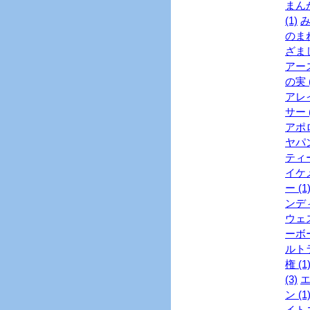
まんが
(1)
み
のまね
ざまし
アース
の実 (
アレイ
サー (
アポロ
ヤパン
ティー
イケメ
ー (1
ンディ
ウェス
ーボー
ルトラ
権 (1
(3)
エ
ン (1
イトニ