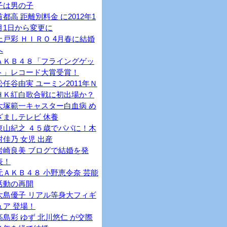
子は男の子
首都高 距離別料金 に2012年1
月1日から変更に
上戸彩 ＨＩＲＯ 4月春に結婚
へ
ＡＫＢ４８「フライングゲッ
ト」レコード大賞受賞！
松任谷由実 ユーミン2011年Ｎ
ＨＫ紅白歌合戦に初出場か？
大塚範一キャスター白血病 め
ざましテレビ 休養
東山紀之 ４５歳でパパに！木
村佳乃 女児 出産
岩崎良美 ブログで結婚を発
表！
元ＡＫＢ４８ 小野恵令奈 芸能
活動の再開
大島優子 リアル等身大フィギ
ュア 登場！
高島彩 ゆず 北川悠仁 が交際