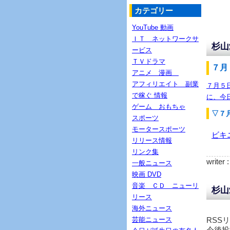
カテゴリー
YouTube 動画
ＩＴ ネットワークサ
杉山
ービス
ＴＶドラマ
７月
アニメ 漫画
アフィリエイト 副業
７月５
で稼ぐ 情報
に、今
ゲーム おもちゃ
▽７
スポーツ
モータースポーツ
ビキ
リリース情報
リンク集
writer 
一般ニュース
映画 DVD
音楽 ＣＤ ニューリ
杉山
リース
海外ニュース
芸能ニュース
RSS
今後投