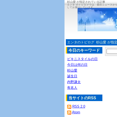
杉山愛 が指定されている記事
エンタ のトピログでは、面白ニュースか
してお届けしています。
エンタのトピログ
杉山愛 が指
今日のキーワード
ビキニスタイルの日
今日は何の日
杉山愛
誕生日
内野謙太
有名人
当サイトのRSS
RSS 2.0
Atom