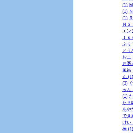
(1)
Ｍ
(1)
Ｎ
(1)
Ｒ
ＮＳ (
エンジ
ｔｓｕ
ぶりで
とうあ
おニャ
お医者
風呂 (
ん (1
(3)
ぐ
ゃん (
(1)
た
たま駅
あやな
でき婚
けい (
橋 (1