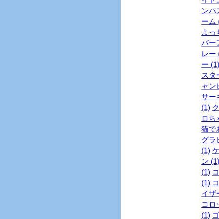
ンパス
ーム (
よっち
バーア
レー (
ー (1
スター
ャンピ
サーキ
(1)
ク
ロちゃ
猫であ
グラビ
(1)
ケ
ン (1
(1)
コ
(1)
コ
イザー
コロッ
(1)
ゴ