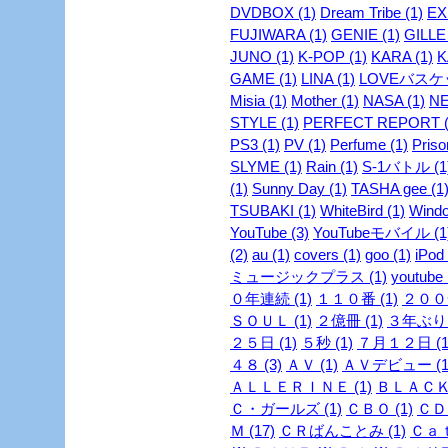
DVDBOX (1)
Dream Tribe (1)
EX
FUJIWARA (1)
GENIE (1)
GILLE 
JUNO (1)
K-POP (1)
KARA (1)
K
GAME (1)
LINA (1)
LOVEバスケッ
Misia (1)
Mother (1)
NASA (1)
NE
STYLE (1)
PERFECT REPORT (
PS3 (1)
PV (1)
Perfume (1)
Priso
SLYME (1)
Rain (1)
S-1バトル (1
(1)
Sunny Day (1)
TASHA gee (1
TSUBAKI (1)
WhiteBird (1)
Windo
YouTube (3)
YouTubeモバイル (1
(2)
au (1)
covers (1)
goo (1)
iPod 
ミュージックプラス (1)
youtube 
０年連続 (1)
１１０番 (1)
２００安
ＳＯＵＬ (1)
２億冊 (1)
３年ぶり 
２５日 (1)
５秒 (1)
７月１２日 (1
４８ (3)
ＡＶ (1)
ＡＶデビュー (1
ＡＬＬＥＲＩＮＥ (1)
ＢＬＡＣＫ
Ｃ・ガールズ (1)
ＣＢＯ (1)
ＣＤ 
Ｍ (17)
ＣＲばんことみ (1)
Ｃａｔ