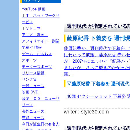
YouTube 動画
ＩＴ ネットワークサ
ービス
週刊現代 が指定されている
ＴＶドラマ
アニメ 漫画
藤原紀香 下着姿を 週刊現
アフィリエイト 副業
で稼ぐ 情報
藤原紀香が、週刊現代で下着姿、
ゲーム おもちゃ
にわたって披露。藤原紀香 赤い
スポーツ
が、2007年にエッセイ『紀香バ
モータースポーツ
ましたが、さらに磨きのかかった
リリース情報
露。
リンク集
▽藤原紀香 下着姿を 週刊現
一般ニュース
映画 DVD
40歳
セクシーショット
下着姿
音楽 ＣＤ ニューリ
リース
writer : style30.com
海外ニュース
芸能ニュース
今日が誕生日の有名人
週刊現代 が指定されている