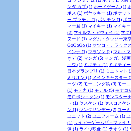
ゴ プレミアム (1)
ホリプロ大阪 (
ンダ カブ (1)
ボードゲーム (1)
ボ
ボス (1)
ボヤッキー (1)
ポケットモ
ー プラチナ (1)
ポケモン (1)
ポス
マー君 (1)
マイキー (1)
マイキーの
(2)
マイルズ・アウェイ (1)
マグロ
ヌード (1)
マダム・タッソー東京 
GoGoGo (1)
マツコ・デラックス 
ドンナ (1)
マラソン (2)
マル・マ
きて (2)
マンガ (5)
マンガ、漫画 (
ュウ (1)
ミキティ (1)
ミキティー (
日本グランプリ (1)
ミニトマト (2
ミリオン (1)
メインキャスター (1
ーツ (2)
モーニング娘 (3)
モーニ
(1)
モテ力 (1)
モデル (5)
モナコＧＰ
モロボシ・ダン (1)
モンスターナイ
ト (1)
ヤスケン (1)
ヤスコとケンジ
ン (1)
ヤングサンデー (2)
ユーミン
ユニット (2)
ユニフォーム (1)
ユ
(1)
ライアーゲームザ・ファイナル
像 (1)
ライヴ映像 (1)
ラオウ (1)