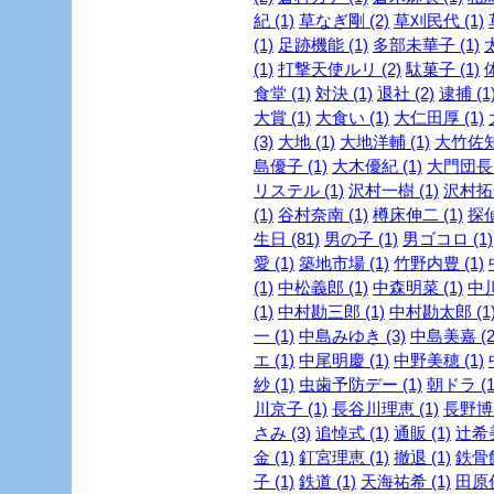
紀 (1)
草なぎ剛 (2)
草刈民代 (1)
(1)
足跡機能 (1)
多部未華子 (1)
(1)
打撃天使ルリ (2)
駄菓子 (1)
食堂 (1)
対決 (1)
退社 (2)
逮捕 (1
大賞 (1)
大食い (1)
大仁田厚 (1)
(3)
大地 (1)
大地洋輔 (1)
大竹佐知 
島優子 (1)
大木優紀 (1)
大門団長 
リステル (1)
沢村一樹 (1)
沢村拓一
(1)
谷村奈南 (1)
樽床伸二 (1)
探
生日 (81)
男の子 (1)
男ゴコロ (1)
愛 (1)
築地市場 (1)
竹野内豊 (1)
(1)
中松義郎 (1)
中森明菜 (1)
中川
(1)
中村勘三郎 (1)
中村勘太郎 (1
一 (1)
中島みゆき (3)
中島美嘉 (2
エ (1)
中尾明慶 (1)
中野美穂 (1)
紗 (1)
虫歯予防デー (1)
朝ドラ (1
川京子 (1)
長谷川理恵 (1)
長野博 
さみ (3)
追悼式 (1)
通販 (1)
辻希美
金 (1)
釘宮理恵 (1)
撤退 (1)
鉄骨飲
子 (1)
鉄道 (1)
天海祐希 (1)
田原俊