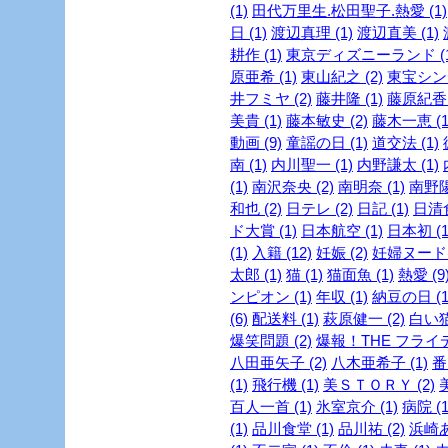
(1)
田代万里生.松田聖子.熱愛 (1)
日 (1)
渡辺真理 (1)
渡辺直美 (1)
耕作 (1)
東京ディズニーランド (1
原亜希 (1)
東山紀之 (2)
東宝シンデ
井フミヤ (2)
藤井隆 (1)
藤原紀香 
美貴 (1)
藤本敏史 (2)
藤木一恵 (1
動画 (9)
童謡の日 (1)
道交法 (1)
南 (1)
内川聖一 (1)
内野謙太 (1)
(1)
南沢奈央 (2)
南明奈 (1)
南野陽
和也 (2)
日テレ (2)
日記 (1)
日清食
ド大賞 (1)
日本航空 (1)
日本初 (1
(1)
入籍 (12)
妊娠 (2)
妊婦ヌード (
太郎 (1)
猫 (1)
猫面魚 (1)
熱愛 (9
ンピオン (1)
年収 (1)
納豆の日 (1
(6)
配送料 (1)
萩原健一 (2)
白い猫 
爆笑問題 (2)
爆報！THE フライデー
八田亜矢子 (2)
八木亜希子 (1)
番
(1)
飛行機 (1)
美ＳＴＯＲＹ (2)
美
百人一首 (1)
氷室京介 (1)
病院 (1
(1)
品川食堂 (1)
品川祐 (2)
浜崎あ