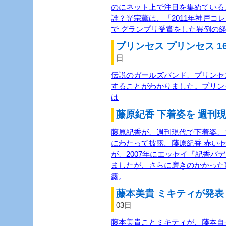
のにネット上で注目を集めている
誰？光宗薫は、「2011年神戸コ
で グランプリ受賞をした異例の経
プリンセス プリンセス 1
日
伝説のガールズバンド、プリンセス
することがわかりました。プリン
は
藤原紀香 下着姿を 週刊現
藤原紀香が、週刊現代で下着姿、
にわたって披露。藤原紀香 赤い
が、2007年にエッセイ『紀香バ
ましたが、さらに磨きのかかった
露。
藤本美貴 ミキティが発表 
03日
藤本美貴ことミキティが、藤本自