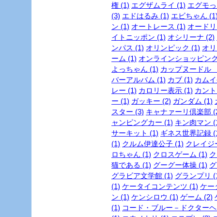
権 (1)
エグザムライ (1)
エグモっち
(3)
エドはるみ (1)
エビちゃん (1
ン (1)
オートレース (1)
オードリー
イトニッポン (1)
オシリーナ (2)
ンパス (1)
オリンピック (1)
オリ
ーム (1)
オンラインショッピング 
よっちゃん (1)
カップヌードル ミ
バーアルバム (1)
カブ (1)
カムイ外
レー (1)
カロリー表示 (1)
カントリ
ー (1)
ガッキー (2)
ガンダム (1)
スター (3)
キャナァーリ倶楽部 (2
ャンピングカー (1)
キン肉マン (1
サーキット (1)
ギネス世界記録 (1
(1)
クルム伊達公子 (1)
クレイジー
ロちゃん (1)
クロスゲーム (1)
ク
猫である (1)
グーグー体操 (1)
グ
グラビア文学館 (1)
グランプリ (1
(1)
ケータイコンテンツ (1)
ケータ
ン (1)
ケンシロウ (1)
ゲーム (2)
(1)
コード・ブルー－ドクターヘリ