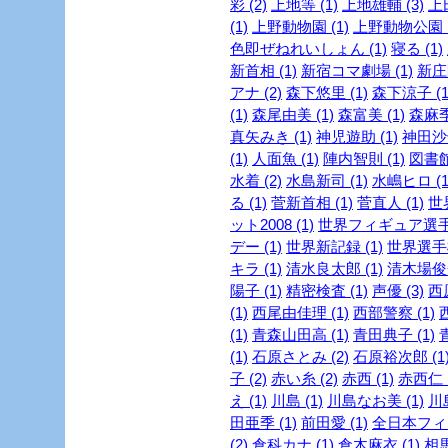
彩 (2)
上地等 (1)
上地雄輔 (3)
上
(1)
上野動物園 (1)
上野動物公園 (
色即ぜねれいしょん (1)
寝る (1)
新首相 (1)
新宿コマ劇場 (1)
新庄剛
アナ (2)
森下悠里 (1)
森下涼子 (1
(1)
森尾由美 (1)
森富美 (1)
森麻季 
真矢みき (1)
神児遊助 (1)
神田沙也
(1)
人面魚 (1)
陣内智則 (1)
図書館
水着 (2)
水島新司 (1)
水嶋ヒロ (1
る (1)
菅新首相 (1)
菅直人 (1)
世
ット2008 (1)
世界フィギュア選手権
デー (1)
世界新記録 (1)
世界選手権
キラ (1)
清水良太郎 (1)
清木場俊介
陽子 (1)
精密検査 (1)
声優 (3)
西
(1)
西尾由佳理 (1)
西部警察 (1)
(1)
青森山田高 (1)
青田典子 (1)
(1)
石原さとみ (2)
石原裕次郎 (1
子 (2)
赤い糸 (2)
赤西 (1)
赤西仁 (
え (1)
川島 (1)
川島なお美 (1)
川島
田亜季 (1)
前田愛 (1)
全日本フィギ
(2)
倉科カナ (1)
倉木麻衣 (1)
相馬