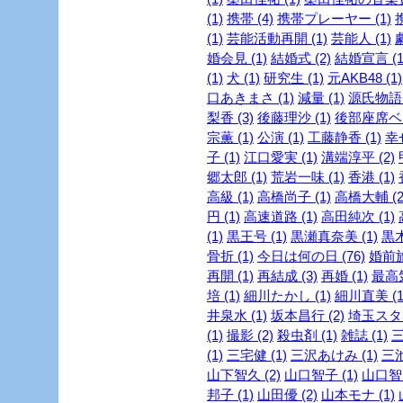
(1)
携帯 (4)
携帯プレーヤー (1)
(1)
芸能活動再開 (1)
芸能人 (1)
婚会見 (1)
結婚式 (2)
結婚宣言 (1
(1)
犬 (1)
研究生 (1)
元AKB48 (1)
口あきまさ (1)
減量 (1)
源氏物語 
梨香 (3)
後藤理沙 (1)
後部座席ベル
宗薫 (1)
公演 (1)
工藤静香 (1)
幸
子 (1)
江口愛実 (1)
溝端淳平 (2)
郷太郎 (1)
荒岩一味 (1)
香港 (1)
高級 (1)
高橋尚子 (1)
高橋大輔 (2
円 (1)
高速道路 (1)
高田純次 (1)
(1)
黒王号 (1)
黒瀬真奈美 (1)
黒木
骨折 (1)
今日は何の日 (76)
婚前旅
再開 (1)
再結成 (3)
再婚 (1)
最高気
培 (1)
細川たかし (1)
細川直美 (1
井泉水 (1)
坂本昌行 (2)
埼玉スタジ
(1)
撮影 (2)
殺虫剤 (1)
雑誌 (1)
三
(1)
三宅健 (1)
三沢あけみ (1)
三池
山下智久 (2)
山口智子 (1)
山口智充
邦子 (1)
山田優 (2)
山本モナ (1)