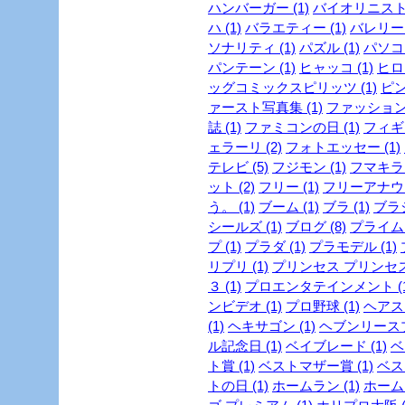
ハンバーガー (1)
バイオリニスト 
ハ (1)
バラエティー (1)
バレリーヌ
ソナリティ (1)
パズル (1)
パソコン
パンテーン (1)
ヒャッコ (1)
ヒロイ
ッグコミックスピリッツ (1)
ピン
ァースト写真集 (1)
ファッション
誌 (1)
ファミコンの日 (1)
フィギュ
ェラーリ (2)
フォトエッセー (1)
テレビ (5)
フジモン (1)
フマキラー
ット (2)
フリー (1)
フリーアナウン
う。 (1)
ブーム (1)
ブラ (1)
ブラジ
シールズ (1)
ブログ (8)
プライム
プ (1)
プラダ (1)
プラモデル (1)
リプリ (1)
プリンセス プリンセス 
３ (1)
プロエンタテインメント (1
ンビデオ (1)
プロ野球 (1)
ヘアスタ
(1)
ヘキサゴン (1)
ヘブンリースプ
ル記念日 (1)
ベイブレード (1)
ベ
ト賞 (1)
ベストマザー賞 (1)
ベスト
トの日 (1)
ホームラン (1)
ホーム