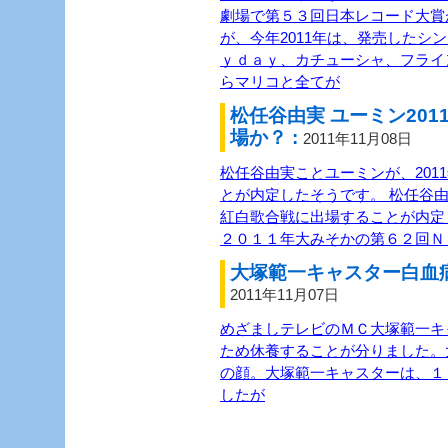
劇場で第５３回日本レコード大賞
が、今年2011年は、発売したシ
ｙｄａｙ、カチューシャ、フライ
らマリコと全てが
松任谷由実 ユーミン20
場か？ :
2011年11月08日
松任谷由実ことユーミンが、201
とが内定したそうです。 松任谷由
紅白歌合戦に出場することが内定
２０１１年大みそかの第６２回Ｎ
大塚範一キャスター白血病
2011年11月07日
めざましテレビのＭＣ大塚範一キ
ため休養することが分りました。
の顔。大塚範一キャスターは、１
したが