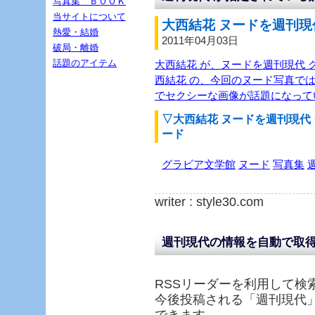
写真集 ＢＯＯＫ
当サイトについて
大西結花 ヌードを週刊現
熱愛・結婚
2011年04月03日
破局・離婚
話題のアイテム
大西結花 が、ヌードを週刊現代 
西結花 の、今回のヌード写真で
でセクシーな画像が話題になって
▽大西結花 ヌードを週刊現代
ード
グラビア文学館
ヌード
写真集
writer : style30.com
週刊現代の情報を自動で取
RSSリーダーを利用して検
今後投稿される「
週刊現代