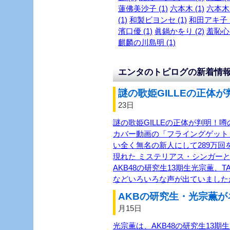
蓮佛美沙子 (1)
六本木 (1)
六本木～
(1)
和製ビヨンセ (1)
和田アキ子 (
濱口優 (1)
眞鍋かをり (2)
羞恥心 
麒麟の川島明 (1)
エンタのトピログの新着情
謎の歌姫GILLEの正体が
23日
謎の歌姫GILLEの正体が判明！噂
カバー動画の「フライングゲット
い全く無名の新人にして289万回を
現れた ミステリアス・シンガーと
AKB48の研究生13期生光宗薫、TASH
などいろいろな声が出ていました
AKBの研究生・光宗薫が
月15日
光宗薫は、AKB48の研究生13