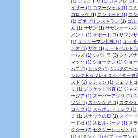
(1)
コウノトリ (1)
コスプレ (2)
イザー (1)
コマーシャル (1)
コミッ
コロッケ (1)
コンサート (1)
コンビ
(1)
ゴキブリレストラン (1)
ゴルフ
ん (1)
サザン (1)
サザンオールスタ
メント (1)
サポート (1)
サマンサタ
(1)
サラリーマン川柳 (1)
サラ川ベ
リオ (1)
ザク (1)
シートベルト (1
ールズ (1)
シバトラ (3)
シャズナ 
マッハ (1)
ショーケン (1)
ショー
ムニ (1)
シルク (1)
シルクのべっぴ
シルクドゥソレイユシアター東京 
スト (1)
シンシン (1)
ジェットコー
リ (1)
ジャケット写真 (1)
ジャズ 
ージア (1)
スーパーアグリ (1)
ス
ソン (1)
スキンケア (1)
スタジオジ
ロック (1)
スッポンドリンク (1)
チ (1)
スナックの日 (1)
スピード・
ード社 (1)
スピルバーグ (1)
スラ
クシー (2)
セクシーショット (1)
(1)
ゼクシィ (1)
ゼブラーマン (1