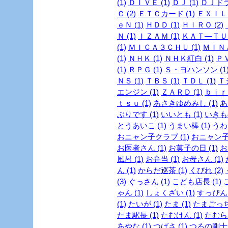
(1)
ＤＩＶＥ (1)
ＤＪ (1)
ＤＪドラ
Ｃ (2)
ＥＴＣカード (1)
ＥＸＩＬＥ
ｅＮ (1)
ＨＤＤ (1)
ＨＩＲＯ (2)
Ｎ (1)
ＩＺＡＭ (1)
ＫＡＴ―ＴＵＮ
(1)
ＭＩＣＡ３ＣＨＵ (1)
ＭＩＮＡ
(1)
ＮＨＫ (1)
ＮＨＫ紅白 (1)
ＰＶ
(1)
ＲＰＧ (1)
Ｓ・ヨハンソン (1
ＮＳ (1)
ＴＢＳ (1)
ＴＤＬ (1)
Ｔ
エンジン (1)
ＺＡＲＤ (1)
ｂｉｒｄ
ｔｓｕ (1)
あさきゆめみし (1)
あ
ぶりです (1)
いいとも (1)
いきも
とうあいこ (1)
うまい棒 (1)
うわさ
おニャン子クラブ (1)
おニャン子
お医者さん (1)
お菓子の日 (1)
お
風呂 (1)
お弁当 (1)
お母さん (1)
ん (1)
からだ巡茶 (1)
くびれ (2)
(3)
ぐっさん (1)
こども店長 (1)
ゃん (1)
しょくざい (1)
すっぴん
(1)
たいが (1)
たま (1)
たまごっち 
たま駅長 (1)
たむけん (1)
たむらけ
あやな (1)
つばさ (1)
つるの剛士 (