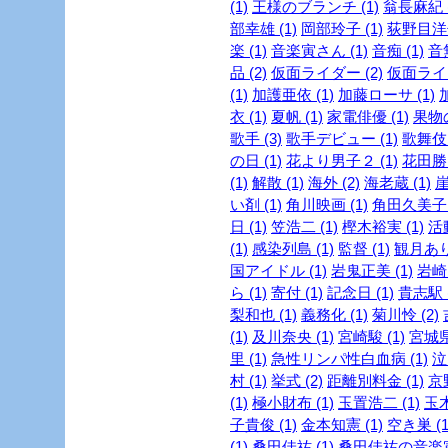
(1)
王様のブランチ (1)
翁長麻紀 (
部幸雄 (1)
岡部玲子 (1)
荻野目洋子
楽 (1)
音楽寅さん (1)
音痴 (1)
音
品 (2)
仮面ライダー (2)
仮面ライダ
(1)
加護亜依 (1)
加藤ローサ (1)
衣 (1)
夏帆 (1)
家電俳優 (1)
果物の
歌手 (3)
歌手デビュー (1)
歌舞伎 
の日 (1)
花より男子２ (1)
花田勝 
(1)
解散 (1)
海外 (2)
海老蔵 (1)
崖
い剤 (1)
角川映画 (1)
角田久美子 (
日 (1)
笠浩二 (1)
樫木裕実 (1)
活
(1)
感染列島 (1)
監督 (1)
観月ありさ
国アイドル (1)
岩鬼正美 (1)
岩崎良
ら (1)
寄付 (1)
記念日 (1)
貴志駅 (
梨和也 (1)
義務化 (1)
菊川怜 (2)
(1)
及川奈央 (1)
宮崎駿 (1)
宮城県
里 (1)
急性リンパ性白血病 (1)
泣
村 (1)
挙式 (2)
距離別料金 (1)
京
(1)
極小財布 (1)
玉置浩二 (1)
玉木
子貴俊 (1)
金本知憲 (1)
空き巣 (1
(1)
桑田佳祐 (1)
桑田佳祐の音楽寅