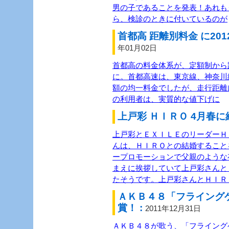
男の子であることを発表！あれも
ら、検診のときに付いているのが
首都高 距離別料金 に201
年01月02日
首都高の料金体系が、定額制から距
に。首都高速は、東京線、神奈川
額の均一料金でしたが、走行距離
の利用者は、実質的な値下げに
上戸彩 ＨＩＲＯ 4月春に
上戸彩とＥＸＩＬＥのリーダーＨＩ
んは、ＨＩＲＯとの結婚すること
ープロモーションで父親のような
まえに挨拶していて上戸彩さんと
たそうです。上戸彩さんとＨＩＲ
ＡＫＢ４８「フライング
賞！ :
2011年12月31日
ＡＫＢ４８が歌う、「フライング