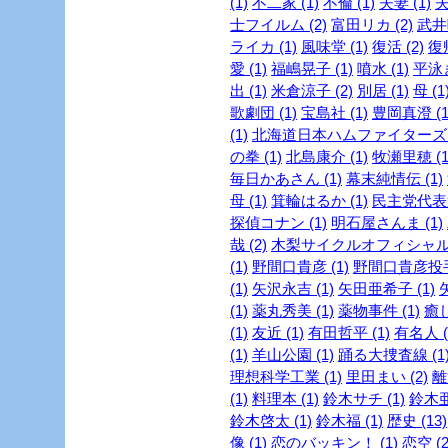
(1)
不二家 (1)
不倫 (1)
夫妻 (1)
夫
士フイルム (2)
富田リカ (2)
武井咲
ライカ (1)
風味堂 (1)
復活 (2)
復帰
愛 (1)
福嶋晃子 (1)
噴水 (1)
平泳ぎ
出 (1)
米倉涼子 (2)
別居 (1)
母 (1
歌劇団 (1)
宝島社 (1)
豊岡真澄 (1
(1)
北海道日本ハムファイターズ (
の拳 (1)
北島康介 (1)
牧瀬里穂 (1
毎日かあさん (1)
幕末純情伝 (1)
母 (1)
箕輪はるか (1)
民主党代表選
探偵コナン (1)
明石屋さんま (1)
哉 (2)
木梨サイクルオフィシャルブ
(1)
野間口貴彦 (1)
野間口貴彦投手 
(1)
矢沢永吉 (1)
矢田亜希子 (1)
(1)
薬丸秀美 (1)
薬物事件 (1)
癒し
(1)
友近 (1)
有田哲平 (1)
有名人 (
(1)
羊山公園 (1)
踊る大捜査線 (1
理想科学工業 (1)
里田まい (2)
離
(1)
料理本 (1)
鈴木サチ (1)
鈴木亜
鈴木啓太 (1)
鈴木福 (1)
歴史 (13)
像 (1)
恋のバッキン！ (1)
恋空 (2