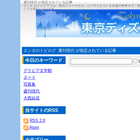
週刊現代 が指定されている記事
エンタ のトピログでは、面白ニュースから、ビジネスまでいま話題の時事ネタ・
してお届けしています。
エンタのトピログ
週刊現代 が指定されている記事
今日のキーワード
グラビア文学館
ヌード
写真集
週刊現代
大西結花
当サイトのRSS
RSS 2.0
Atom
カテゴリー