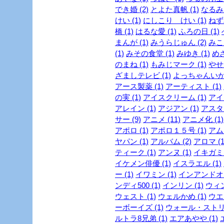
でき婚 (2)
とよた真帆 (1)
なるみ 
けい (1)
にしこり けい (1)
ねず
橋 (1)
はるな愛 (1)
ふろの日 (1)
まんが (1)
みうらじゅん (2)
みこ
(1)
みその食堂 (1)
みゆき (1)
めざ
のまね (1)
もみじマーク (1)
やせ
ざましテレビ (1)
よっちゃんいか 
アース製薬 (1)
アーティスト (1)
の実 (1)
アイスクリーム (1)
アイド
アレイン (1)
アジアン (1)
アスタリ
サー (9)
アニメ (11)
アニメ化 (1)
アポロ (1)
アポロ１５号 (1)
アムラ
ヤパン (1)
アルバム (2)
アロマ (1
ティーク (1)
アンヌ (1)
イキガミ 
イケメン俳優 (1)
イスラエル (1)
ー (1)
イワミン (1)
インアンドオン
ンディ500 (1)
インリン (1)
ウィン
ウェスト (1)
ウェルかめ (1)
ウエス
ーボーイズ (1)
ウォール・ストリ
ルトラ8兄弟 (1)
エアあやや (1)