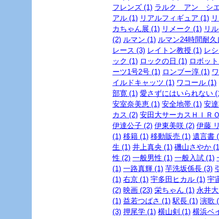
フレンズ (1)
ラルク アン シエル
アル (1)
リアルフィギュア (1)
リ
カちゃん展 (1)
リメーク (1)
リルビ
(2)
ルマン (1)
ルマン24時間耐久レ
レース (3)
レイトン教授 (1)
レシピ
ック (1)
ロックの日 (1)
ロボット 
ーツ1号2号 (1)
ロンブー淳 (1)
ワ
イルドキャッツ (1)
ワコール (1)
部寛 (1)
愛さずにはいられない (1
安室奈美恵 (1)
安全地帯 (1)
安達
カス (2)
安田大サーカスＨＩＲＯ 
伊達公子 (2)
伊東美咲 (2)
伊藤 リ
(1)
移籍 (1)
移動販売 (1)
遺言書 (
生 (1)
井上真央 (1)
磯山さやか (1
性 (2)
一般男性 (1)
一般入試 (1)
(1)
一路真輝 (1)
芋洗坂係長 (3)
引
(1)
右京 (1)
宇多田ヒカル (1)
宇宙
(2)
映画 (23)
栄ちゃん (1)
永井大 
(1)
益若つばさ (1)
駅長 (1)
演歌 (
(3)
押尾学 (1)
横山剣 (1)
横浜ベイ