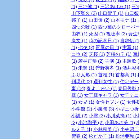
(1)
三宅健 (1)
三沢あけみ (1)
三池
山下智久 (2)
山口智子 (1)
山口智充
邦子 (1)
山田優 (2)
山本モナ (1)
四つの嘘 (1)
四つ葉のクローバー 
由衣 (1)
死因 (1)
視聴率 (2)
資生堂
康文 (1)
時の記念日 (1)
自叙伝 (1
(1)
七夕 (2)
質屋の日 (1)
実写 (1)
コウ (2)
芝桜 (1)
芝桜の丘 (1)
写真
(1)
若林正恭 (2)
主演 (1)
主題歌 (
(1)
朱鷺 (1)
狩野英孝 (1)
酒井彩名 
ふり人形 (1)
首相 (1)
首都高 (1)
刊現代 (2)
週刊女性 (1)
住宅デー 
事 (14)
春よ、来い (1)
春日俊彰 (
様 (1)
女王様キャラ (1)
女子テニス
(1)
女児 (1)
女性セブン (1)
女性初 
小学館 (2)
小栗旬 (3)
小型三つ折財
小説 (2)
小雪 (3)
小川菜摘 (1)
小
(2)
小池徹平 (2)
小田あさ美 (1)
ルミ子 (1)
小林恵美 (1)
小林昭二 
智春 (2)
松たか子 (1)
松浦亜弥 (2