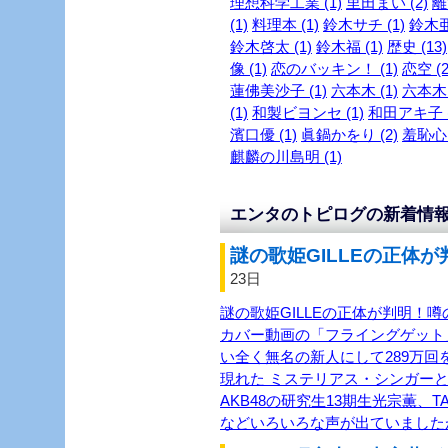
理想科学工業 (1)
里田まい (2)
離
(1)
料理本 (1)
鈴木サチ (1)
鈴木亜
鈴木啓太 (1)
鈴木福 (1)
歴史 (13)
像 (1)
恋のバッキン！ (1)
恋空 (2
蓮佛美沙子 (1)
六本木 (1)
六本木～
(1)
和製ビヨンセ (1)
和田アキ子 (
濱口優 (1)
眞鍋かをり (2)
羞恥心 
麒麟の川島明 (1)
エンタのトピログの新着情
謎の歌姫GILLEの正体が
23日
謎の歌姫GILLEの正体が判明！噂
カバー動画の「フライングゲット
い全く無名の新人にして289万回を
現れた ミステリアス・シンガーと
AKB48の研究生13期生光宗薫、TASH
などいろいろな声が出ていました