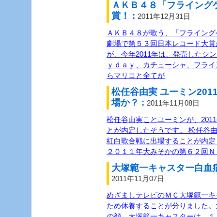
ＡＫＢ４８「フライング
賞！ :
2011年12月31日
ＡＫＢ４８が歌う、「フライング
劇場で第５３回日本レコード大賞
が、今年2011年は、発売したシ
ｙｄａｙ、カチューシャ、フライ
らマリコと全てが
松任谷由実 ユーミン20
場か？ :
2011年11月08日
松任谷由実ことユーミンが、201
とが内定したそうです。 松任谷由
紅白歌合戦に出場することが内定
２０１１年大みそかの第６２回Ｎ
大塚範一キャスター白血病
2011年11月07日
めざましテレビのＭＣ大塚範一キ
ため休養することが分りました。
の顔。大塚範一キャスターは、１