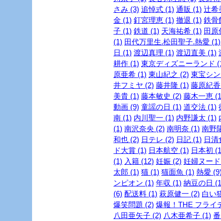
さみ (3)
追悼式 (1)
通販 (1)
辻希美
金 (1)
釘宮理恵 (1)
撤退 (1)
鉄骨飲
子 (1)
鉄道 (1)
天海祐希 (1)
田原俊
(1)
田代万里生.松田聖子.熱愛 (1)
日 (1)
渡辺真理 (1)
渡辺直美 (1)
耕作 (1)
東京ディズニーランド (1
原亜希 (1)
東山紀之 (2)
東宝シンデ
井フミヤ (2)
藤井隆 (1)
藤原紀香 
美貴 (1)
藤本敏史 (2)
藤木一恵 (1
動画 (9)
童謡の日 (1)
道交法 (1)
南 (1)
内川聖一 (1)
内野謙太 (1)
(1)
南沢奈央 (2)
南明奈 (1)
南野陽
和也 (2)
日テレ (2)
日記 (1)
日清食
ド大賞 (1)
日本航空 (1)
日本初 (1
(1)
入籍 (12)
妊娠 (2)
妊婦ヌード (
太郎 (1)
猫 (1)
猫面魚 (1)
熱愛 (9
ンピオン (1)
年収 (1)
納豆の日 (1
(6)
配送料 (1)
萩原健一 (2)
白い猫 
爆笑問題 (2)
爆報！THE フライデー
八田亜矢子 (2)
八木亜希子 (1)
番