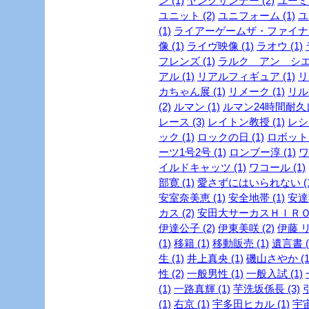
ン (1)
ヤングサンデー (2)
ユーミン
ユニット (2)
ユニフォーム (1)
ユ
(1)
ライアーゲームザ・ファイナル
像 (1)
ライヴ映像 (1)
ラオウ (1)
フレンズ (1)
ラルク アン シエル
アル (1)
リアルフィギュア (1)
リ
カちゃん展 (1)
リメーク (1)
リルビ
(2)
ルマン (1)
ルマン24時間耐久レ
レース (3)
レイトン教授 (1)
レシピ
ック (1)
ロックの日 (1)
ロボット 
ーツ1号2号 (1)
ロンブー淳 (1)
ワ
イルドキャッツ (1)
ワコール (1)
部寛 (1)
愛さずにはいられない (1
安室奈美恵 (1)
安全地帯 (1)
安達
カス (2)
安田大サーカスＨＩＲＯ 
伊達公子 (2)
伊東美咲 (2)
伊藤 リ
(1)
移籍 (1)
移動販売 (1)
遺言書 (
生 (1)
井上真央 (1)
磯山さやか (1
性 (2)
一般男性 (1)
一般入試 (1)
(1)
一路真輝 (1)
芋洗坂係長 (3)
引
(1)
右京 (1)
宇多田ヒカル (1)
宇宙