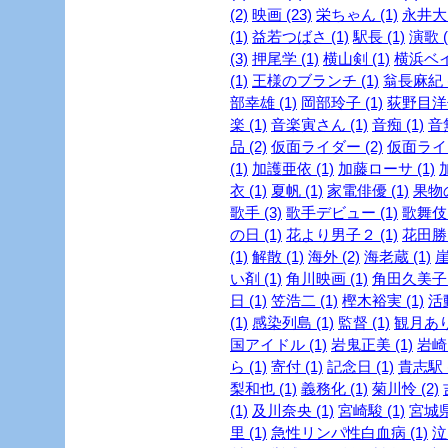
(2)
映画 (23)
栄ちゃん (1)
永井大 
(1)
益若つばさ (1)
駅長 (1)
演歌 (
(3)
押尾学 (1)
横山剣 (1)
横浜ベイ
(1)
王様のブランチ (1)
翁長麻紀 (
部幸雄 (1)
岡部玲子 (1)
荻野目洋子
楽 (1)
音楽寅さん (1)
音痴 (1)
音
品 (2)
仮面ライダー (2)
仮面ライダ
(1)
加護亜依 (1)
加藤ローサ (1)
衣 (1)
夏帆 (1)
家電俳優 (1)
果物の
歌手 (3)
歌手デビュー (1)
歌舞伎 
の日 (1)
花より男子２ (1)
花田勝 
(1)
解散 (1)
海外 (2)
海老蔵 (1)
崖
い剤 (1)
角川映画 (1)
角田久美子 (
日 (1)
笠浩二 (1)
樫木裕実 (1)
活
(1)
感染列島 (1)
監督 (1)
観月ありさ
国アイドル (1)
岩鬼正美 (1)
岩崎良
ら (1)
寄付 (1)
記念日 (1)
貴志駅 (
梨和也 (1)
義務化 (1)
菊川怜 (2)
(1)
及川奈央 (1)
宮崎駿 (1)
宮城県
里 (1)
急性リンパ性白血病 (1)
泣