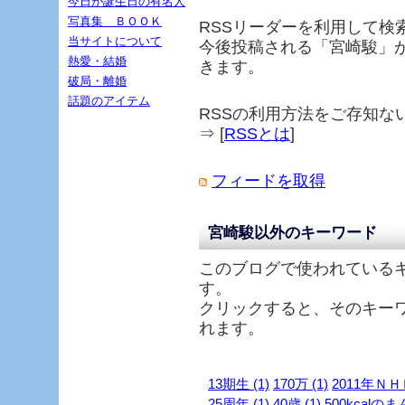
今日が誕生日の有名人
写真集 ＢＯＯＫ
RSSリーダーを利用して検
当サイトについて
今後投稿される「
宮崎駿
」
熱愛・結婚
きます。
破局・離婚
話題のアイテム
RSSの利用方法をご存知な
⇒ [
RSSとは
]
フィードを取得
宮崎駿以外のキーワード
このブログで使われている
す。
クリックすると、そのキー
れます。
13期生 (1)
170万 (1)
2011年ＮＨ
25周年 (1)
40歳 (1)
500kcalのま