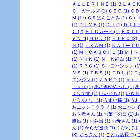
ＡＬＬＥＲＩＮＥ (1)
ＢＬＡＣＫ
Ｃ・ガールズ (1)
ＣＢＯ (1)
ＣＤ 
Ｍ (17)
ＣＲばんことみ (1)
Ｃａｔ
(1)
ＤＩＶＥ (1)
ＤＪ (1)
ＤＪドラ
Ｃ (2)
ＥＴＣカード (1)
ＥＸＩＬＥ
ｅＮ (1)
ＨＤＤ (1)
ＨＩＲＯ (2)
Ｎ (1)
ＩＺＡＭ (1)
ＫＡＴ―ＴＵＮ
(1)
ＭＩＣＡ３ＣＨＵ (1)
ＭＩＮＡ
(1)
ＮＨＫ (1)
ＮＨＫ紅白 (1)
ＰＶ
(1)
ＲＰＧ (1)
Ｓ・ヨハンソン (1
ＮＳ (1)
ＴＢＳ (1)
ＴＤＬ (1)
Ｔ
エンジン (1)
ＺＡＲＤ (1)
ｂｉｒｄ
ｔｓｕ (1)
あさきゆめみし (1)
あ
ぶりです (1)
いいとも (1)
いきも
とうあいこ (1)
うまい棒 (1)
うわさ
おニャン子クラブ (1)
おニャン子
お医者さん (1)
お菓子の日 (1)
お
風呂 (1)
お弁当 (1)
お母さん (1)
ん (1)
からだ巡茶 (1)
くびれ (2)
(3)
ぐっさん (1)
こども店長 (1)