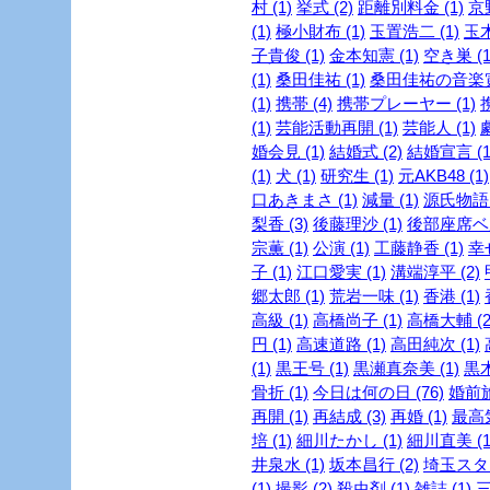
村 (1)
挙式 (2)
距離別料金 (1)
京
(1)
極小財布 (1)
玉置浩二 (1)
玉木
子貴俊 (1)
金本知憲 (1)
空き巣 (1
(1)
桑田佳祐 (1)
桑田佳祐の音楽寅
(1)
携帯 (4)
携帯プレーヤー (1)
(1)
芸能活動再開 (1)
芸能人 (1)
婚会見 (1)
結婚式 (2)
結婚宣言 (1
(1)
犬 (1)
研究生 (1)
元AKB48 (1)
口あきまさ (1)
減量 (1)
源氏物語 
梨香 (3)
後藤理沙 (1)
後部座席ベル
宗薫 (1)
公演 (1)
工藤静香 (1)
幸
子 (1)
江口愛実 (1)
溝端淳平 (2)
郷太郎 (1)
荒岩一味 (1)
香港 (1)
高級 (1)
高橋尚子 (1)
高橋大輔 (2
円 (1)
高速道路 (1)
高田純次 (1)
(1)
黒王号 (1)
黒瀬真奈美 (1)
黒木
骨折 (1)
今日は何の日 (76)
婚前旅
再開 (1)
再結成 (3)
再婚 (1)
最高気
培 (1)
細川たかし (1)
細川直美 (1
井泉水 (1)
坂本昌行 (2)
埼玉スタジ
(1)
撮影 (2)
殺虫剤 (1)
雑誌 (1)
三