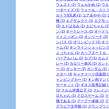
ウェスト (1)
ウェルかめ (1)
ウエス
ーボーイズ (1)
ウォール・ストリ
ルトラ8兄弟 (1)
エアあやや (1)
権 (1)
エグザムライ (1)
エグモっち
(3)
エドはるみ (1)
エビちゃん (1
ン (1)
オートレース (1)
オードリー
イトニッポン (1)
オシリーナ (2)
ンパス (1)
オリンピック (1)
オリ
ーム (1)
オンラインショッピング 
よっちゃん (1)
カップヌードル ミ
バーアルバム (1)
カブ (1)
カムイ外
レー (1)
カロリー表示 (1)
カントリ
ー (1)
ガッキー (2)
ガンダム (1)
スター (3)
キャナァーリ倶楽部 (2
ャンピングカー (1)
キン肉マン (1
サーキット (1)
ギネス世界記録 (1
(1)
クルム伊達公子 (1)
クレイジー
ロちゃん (1)
クロスゲーム (1)
ク
猫である (1)
グーグー体操 (1)
グ
グラビア文学館 (1)
グランプリ (1