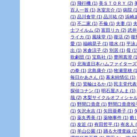
(1)
飛行機 (1)
美ＳＴＯＲＹ (2)
美
百人一首 (1)
氷室京介 (1)
病院 (1
(1)
品川食堂 (1)
品川祐 (2)
浜崎あ
(1)
不二家 (1)
不倫 (1)
夫妻 (1)
夫
士フイルム (2)
富田リカ (2)
武井咲
ライカ (1)
風味堂 (1)
復活 (2)
復帰
愛 (1)
福嶋晃子 (1)
噴水 (1)
平泳ぎ
出 (1)
米倉涼子 (2)
別居 (1)
母 (1
歌劇団 (1)
宝島社 (1)
豊岡真澄 (1
(1)
北海道日本ハムファイターズ (
の拳 (1)
北島康介 (1)
牧瀬里穂 (1
毎日かあさん (1)
幕末純情伝 (1)
母 (1)
箕輪はるか (1)
民主党代表選
探偵コナン (1)
明石屋さんま (1)
哉 (2)
木梨サイクルオフィシャルブ
(1)
野間口貴彦 (1)
野間口貴彦投手 
(1)
矢沢永吉 (1)
矢田亜希子 (1)
(1)
薬丸秀美 (1)
薬物事件 (1)
癒し
(1)
友近 (1)
有田哲平 (1)
有名人 (
(1)
羊山公園 (1)
踊る大捜査線 (1