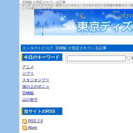
宮崎駿 が指定されている記事
エンタ のトピログでは、面白ニュースから、ビジネスまでいま話題の時事ネタ・
してお届けしています。
エンタのトピログ
宮崎駿 が指定されている記事
今日のキーワード
アニメ
ジブリ
スタジオジブリ
崖の上のポニョ
宮崎駿
山口智子
当サイトのRSS
RSS 2.0
Atom