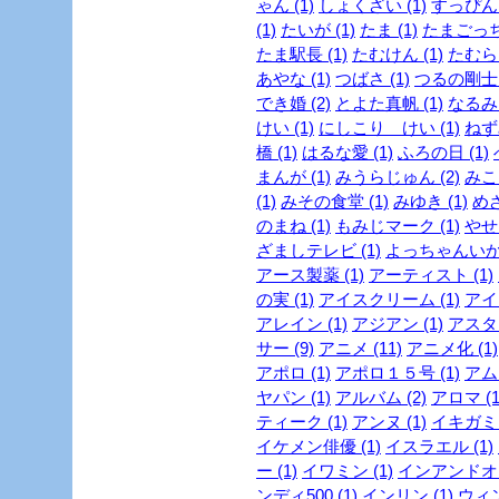
ゃん (1)
しょくざい (1)
すっぴん
(1)
たいが (1)
たま (1)
たまごっち 
たま駅長 (1)
たむけん (1)
たむらけ
あやな (1)
つばさ (1)
つるの剛士 (
でき婚 (2)
とよた真帆 (1)
なるみ 
けい (1)
にしこり けい (1)
ねず
橋 (1)
はるな愛 (1)
ふろの日 (1)
まんが (1)
みうらじゅん (2)
みこ
(1)
みその食堂 (1)
みゆき (1)
めざ
のまね (1)
もみじマーク (1)
やせ
ざましテレビ (1)
よっちゃんいか 
アース製薬 (1)
アーティスト (1)
の実 (1)
アイスクリーム (1)
アイド
アレイン (1)
アジアン (1)
アスタリ
サー (9)
アニメ (11)
アニメ化 (1)
アポロ (1)
アポロ１５号 (1)
アムラ
ヤパン (1)
アルバム (2)
アロマ (1
ティーク (1)
アンヌ (1)
イキガミ 
イケメン俳優 (1)
イスラエル (1)
ー (1)
イワミン (1)
インアンドオン
ンディ500 (1)
インリン (1)
ウィン