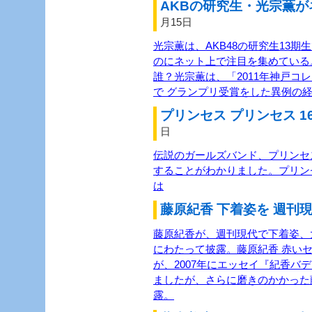
AKBの研究生・光宗薫が
月15日
光宗薫は、AKB48の研究生13
のにネット上で注目を集めている
誰？光宗薫は、「2011年神戸コ
で グランプリ受賞をした異例の経
プリンセス プリンセス 1
日
伝説のガールズバンド、プリンセス
することがわかりました。プリン
は
藤原紀香 下着姿を 週刊現
藤原紀香が、週刊現代で下着姿、
にわたって披露。藤原紀香 赤い
が、2007年にエッセイ『紀香バ
ましたが、さらに磨きのかかった
露。