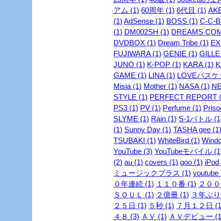
アム (1)
60周年 (1)
6代目 (1)
AKB
(1)
AdSense (1)
BOSS (1)
C-C-B 
(1)
DM002SH (1)
DREAMS COME
DVDBOX (1)
Dream Tribe (1)
EX
FUJIWARA (1)
GENIE (1)
GILLE 
JUNO (1)
K-POP (1)
KARA (1)
K
GAME (1)
LINA (1)
LOVEバスケッ
Misia (1)
Mother (1)
NASA (1)
NE
STYLE (1)
PERFECT REPORT (
PS3 (1)
PV (1)
Perfume (1)
Priso
SLYME (1)
Rain (1)
S-1バトル (1
(1)
Sunny Day (1)
TASHA gee (1
TSUBAKI (1)
WhiteBird (1)
Windo
YouTube (3)
YouTubeモバイル (1
(2)
au (1)
covers (1)
goo (1)
iPod 
ミュージックプラス (1)
youtube 
０年連続 (1)
１１０番 (1)
２００安
ＳＯＵＬ (1)
２億冊 (1)
３年ぶり 
２５日 (1)
５秒 (1)
７月１２日 (1
４８ (3)
ＡＶ (1)
ＡＶデビュー (1