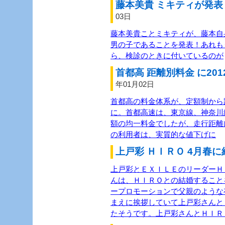
藤本美貴 ミキティが発表 
03日
藤本美貴ことミキティが、藤本自
男の子であることを発表！あれも
ら、検診のときに付いているのが
首都高 距離別料金 に201
年01月02日
首都高の料金体系が、定額制から距
に。首都高速は、東京線、神奈川
額の均一料金でしたが、走行距離
の利用者は、実質的な値下げに
上戸彩 ＨＩＲＯ 4月春に
上戸彩とＥＸＩＬＥのリーダーＨＩ
んは、ＨＩＲＯとの結婚すること
ープロモーションで父親のような
まえに挨拶していて上戸彩さんと
たそうです。上戸彩さんとＨＩＲ