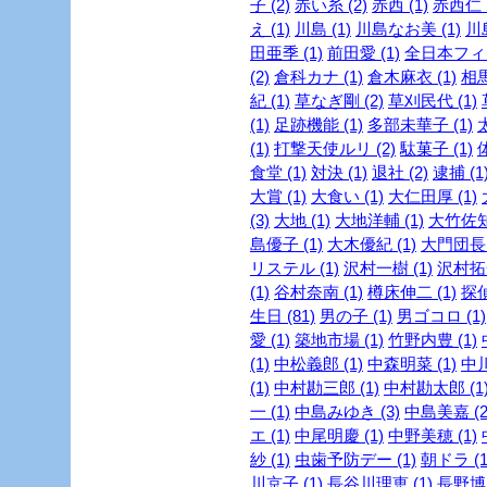
子 (2)
赤い糸 (2)
赤西 (1)
赤西仁 (
え (1)
川島 (1)
川島なお美 (1)
川島
田亜季 (1)
前田愛 (1)
全日本フィギ
(2)
倉科カナ (1)
倉木麻衣 (1)
相馬
紀 (1)
草なぎ剛 (2)
草刈民代 (1)
(1)
足跡機能 (1)
多部未華子 (1)
(1)
打撃天使ルリ (2)
駄菓子 (1)
食堂 (1)
対決 (1)
退社 (2)
逮捕 (1
大賞 (1)
大食い (1)
大仁田厚 (1)
(3)
大地 (1)
大地洋輔 (1)
大竹佐知 
島優子 (1)
大木優紀 (1)
大門団長 
リステル (1)
沢村一樹 (1)
沢村拓一
(1)
谷村奈南 (1)
樽床伸二 (1)
探
生日 (81)
男の子 (1)
男ゴコロ (1)
愛 (1)
築地市場 (1)
竹野内豊 (1)
(1)
中松義郎 (1)
中森明菜 (1)
中川
(1)
中村勘三郎 (1)
中村勘太郎 (1
一 (1)
中島みゆき (3)
中島美嘉 (2
エ (1)
中尾明慶 (1)
中野美穂 (1)
紗 (1)
虫歯予防デー (1)
朝ドラ (1
川京子 (1)
長谷川理恵 (1)
長野博 