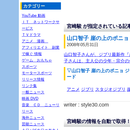
カテゴリー
YouTube 動画
ＩＴ ネットワークサ
宮崎駿 が指定されている記
ービス
ＴＶドラマ
山口智子 崖の上のポニョ ジ
アニメ 漫画
2008年05月31日
アフィリエイト 副業
で稼ぐ 情報
山口智子さんが、ジプリ最新作『
ゲーム おもちゃ
子さんは、主人公の少年・宗介の
スポーツ
▽山口智子 崖の上のポニョ ジ
モータースポーツ
ード
リリース情報
リンク集
アニメ
ジブリ
スタジオジブリ
一般ニュース
映画 DVD
writer : style30.com
音楽 ＣＤ ニューリ
リース
海外ニュース
宮崎駿の情報を自動で取得
芸能ニュース