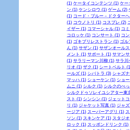
(1)
ケータイコンテンツ (1)
ケータ
ン (1)
ケンシロウ (1)
ゲーム (2)
(1)
コード・ブルー－ドクターヘリ
(1)
コウノトリ (1)
コスプレ (2)
イザー (1)
コマーシャル (1)
コミッ
コロッケ (1)
コンサート (1)
コンビ
(1)
ゴキブリレストラン (1)
ゴルフ
ん (1)
サザン (1)
サザンオールスタ
メント (1)
サポート (1)
サマンサタ
(1)
サラリーマン川柳 (1)
サラ川ベ
リオ (1)
ザク (1)
シートベルト (1
ールズ (1)
シバトラ (3)
シャズナ 
マッハ (1)
ショーケン (1)
ショー
ムニ (1)
シルク (1)
シルクのべっぴ
シルクドゥソレイユシアター東京 
スト (1)
シンシン (1)
ジェットコー
リ (1)
ジャケット写真 (1)
ジャズ 
ージア (1)
スーパーアグリ (1)
ス
ソン (1)
スキンケア (1)
スタジオジ
ロック (1)
スッポンドリンク (1)