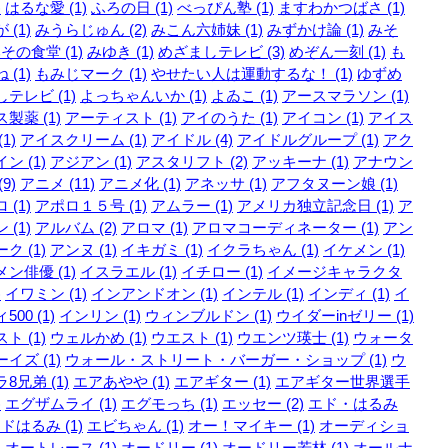
)
はるな愛 (1)
ふろの日 (1)
べっぴん塾 (1)
ますわかつばさ (1)
 (1)
みうらじゅん (2)
みこん六姉妹 (1)
みずかけ論 (1)
みそ
その食堂 (1)
みゆき (1)
めざましテレビ (3)
めぞん一刻 (1)
も
 (1)
もみじマーク (1)
やせたい人は運動するな！ (1)
ゆずめ
テレビ (1)
よっちゃんいか (1)
よゐこ (1)
アースマラソン (1)
製薬 (1)
アーティスト (1)
アイのうた (1)
アイコン (1)
アイス
1)
アイスクリーム (1)
アイドル (4)
アイドルグループ (1)
アク
ン (1)
アジアン (1)
アスタリフト (2)
アッキーナ (1)
アナウン
9)
アニメ (11)
アニメ化 (1)
アネッサ (1)
アフタヌーン娘 (1)
 (1)
アポロ１５号 (1)
アムラー (1)
アメリカ独立記念日 (1)
ア
 (1)
アルバム (2)
アロマ (1)
アロマコーディネーター (1)
アン
ク (1)
アンヌ (1)
イキガミ (1)
イクラちゃん (1)
イケメン (1)
ン俳優 (1)
イスラエル (1)
イチロー (1)
イメージキャラクタ
)
イワミン (1)
インアンドオン (1)
インテル (1)
インディ (1)
イ
500 (1)
インリン (1)
ウィンブルドン (1)
ウイダーinゼリー (1)
ト (1)
ウェルかめ (1)
ウエスト (1)
ウエンツ瑛士 (1)
ウォータ
イズ (1)
ウォール・ストリート・バーガー・ショップ (1)
ウ
8兄弟 (1)
エアあやや (1)
エアギター (1)
エアギター世界選手
)
エグザムライ (1)
エグモっち (1)
エッセー (2)
エド・はるみ
ドはるみ (1)
エビちゃん (1)
オー！マイキー (1)
オーディショ
)
オートレース (1)
オードリー (1)
オードリー若林 (1)
オールナ