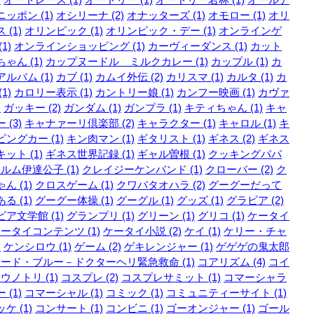
ッポン (1)
オシリーナ (2)
オナッターズ (1)
オモロー (1)
オリ
 (1)
オリンピック (1)
オリンピック・デー (1)
オンラインゲ
1)
オンラインショッピング (1)
カーヴィーダンス (1)
カット
ゃん (1)
カップヌードル ミルクカレー (1)
カップル (1)
カ
ルバム (1)
カブ (1)
カムイ外伝 (2)
カリスマ (1)
カルタ (1)
カ
1)
カロリー表示 (1)
カントリー娘 (1)
カンフー映画 (1)
カヴァ
)
ガッキー (2)
ガンダム (1)
ガンプラ (1)
キティちゃん (1)
キャ
 (3)
キャナァーリ倶楽部 (2)
キャラクター (1)
キャロル (1)
キ
ングカー (1)
キン肉マン (1)
ギタリスト (1)
ギネス (2)
ギネス
ット (1)
ギネス世界記録 (1)
ギャル曽根 (1)
クッキングパパ
ルム伊達公子 (1)
クレイジーケンバンド (1)
クローバー (2)
ク
ん (1)
クロスゲーム (1)
クワバタオハラ (2)
グーグーだって
る (1)
グーグー体操 (1)
グーグル (1)
グッズ (1)
グラビア (2)
ア文学館 (1)
グランプリ (1)
グリーン (1)
グリコ (1)
ケータイ
ータイコンテンツ (1)
ケータイ小説 (2)
ケイ (1)
ケリー・チャ
)
ケンシロウ (1)
ゲーム (2)
ゲキレンジャー (1)
ゲゲゲの鬼太郎
ード・ブルー－ドクターヘリ緊急救命 (1)
コアリズム (4)
コイ
ウノトリ (1)
コスプレ (2)
コスプレサミット (1)
コマーシャラ
 (1)
コマーシャル (1)
コミック (1)
コミュニティーサイト (1)
ケ (1)
コンサート (1)
コンビニ (1)
ゴーオンジャー (1)
ゴール