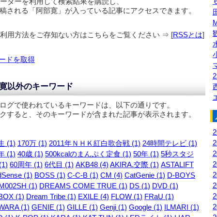
リーダーを利用して検索結果を購読し、
稿される「
阿部寛
」が入っている記事にアクセスできます。
の利用方法をご存知ない方はこちらをご覧ください ⇒ [
RSSとは
]
ードを取得
2
寛以外のキーワード
ログで使われているキーワードは、以下の通りです。
クすると、そのキーワードが含まれた記事が表示されます。
 (1)
170万 (1)
2011年ＮＨＫ紅白歌合戦 (1)
24時間テレビ (1)
 (1)
40歳 (1)
500kcalのまんぷく定食 (1)
50年 (1)
5秒スタジ
1)
60周年 (1)
6代目 (1)
AKB48 (4)
AKIRA.交際 (1)
ASTALIFT
Sense (1)
BOSS (1)
C-C-B (1)
CM (4)
CatGenie (1)
D-BOYS
M002SH (1)
DREAMS COME TRUE (1)
DS (1)
DVD (1)
OX (1)
Dream Tribe (1)
EXILE (4)
FLOW (1)
FRaU (1)
WARA (1)
GENIE (1)
GILLE (1)
Genji (1)
Google (1)
ILMARI (1)