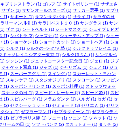
キブリレストラン (1)
ゴルフ (1)
サイトポリシー (1)
サザエさ
)
サザン (1)
サザンオールスターズ (1)
サッカー選手 (1)
サプリ
 (1)
サポート (1)
サマンサタバサ (1)
サライ (1)
サラダの日
ラリーマン川柳 (1)
サラ川ベスト１０ (1)
サングラス (1)
サン
1)
ザク (1)
シートベルト (1)
シートマスク (1)
シェイプＵＰガ
 (1)
シバトラ (3)
シャズナ (1)
シューテム・アップ (1)
シュー
 (1)
ショーケン (1)
ショートカット (1)
ショートヘア (1)
ショ
1)
シルク (1)
シルクのべっぴん塾 (1)
シルクドゥソレイユ (1)
クドゥソレイユシアター東京 (1)
シルク姉さん (1)
シングルベ
1)
シンシン (1)
ジェットコースター記念日 (1)
ジェロ (1)
ジブ
)
ジャケット写真 (1)
ジャズ (1)
ジャリズム (1)
ジュノ (1)
ジョ
 (1)
スーパーアグリ (1)
スイング (1)
スカーレット・ヨハン
1)
スキンケア (1)
スタジオジブリ (1)
スタローン (1)
スッピン
 (1)
スッポンドリンク (1)
スッポン料理 (1)
ストップウォッ
)
スナックの日 (1)
スピード・レーサー (2)
スピード婚 (1)
スピ
 (1)
スピルバーグ (1)
スラムダンク (1)
スルガ (1)
セガ (1)
セ
 (2)
セクシーショット (1)
セミヌード (3)
セリエＡ (1)
セリフ
クシィ (1)
ゼブラーマン (1)
ゼブラクイーン (1)
ゼブラシティ
 (1)
ゼブラポリス隊 (1)
ソニー (1)
ソニン (1)
ソネット (1)
ソ
リームの日 (1)
ソフトバンク (2)
タカラトミー (1)
タッチ (2)