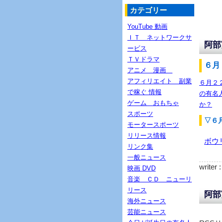
カテゴリー
YouTube 動画
ＩＴ ネットワークサ
阿部
ービス
ＴＶドラマ
６月
アニメ 漫画
アフィリエイト 副業
６月２
で稼ぐ 情報
の有名
ゲーム おもちゃ
か？
スポーツ
▽６
モータースポーツ
リリース情報
ボウ
リンク集
一般ニュース
writer 
映画 DVD
音楽 ＣＤ ニューリ
リース
阿部
海外ニュース
芸能ニュース