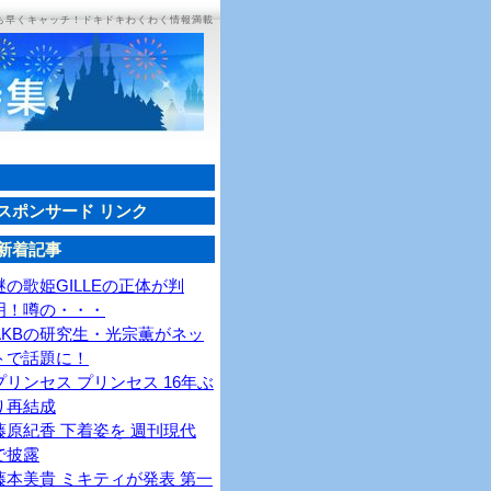
ち早くキャッチ！ドキドキわくわく情報満載
スポンサード リンク
新着記事
謎の歌姫GILLEの正体が判
明！噂の・・・
AKBの研究生・光宗薫がネッ
トで話題に！
プリンセス プリンセス 16年ぶ
り再結成
藤原紀香 下着姿を 週刊現代
で披露
藤本美貴 ミキティが発表 第一