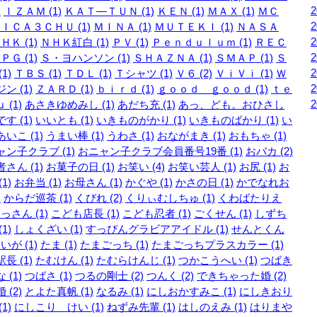
)
ＩＺＡＭ (1)
ＫＡＴ―ＴＵＮ (1)
ＫＥＮ (1)
ＭＡＸ (1)
ＭＣ
ＩＣＡ３ＣＨＵ (1)
ＭＩＮＡ (1)
ＭＵＴＥＫＩ (1)
ＮＡＳＡ
ＨＫ (1)
ＮＨＫ紅白 (1)
ＰＶ (1)
Ｐｅｎｄｕｌｕｍ (1)
ＲＥＣ
ＰＧ (1)
Ｓ・ヨハンソン (1)
ＳＨＡＺＮＡ (1)
ＳＭＡＰ (1)
Ｓ
1)
ＴＢＳ (1)
ＴＤＬ (1)
Ｔシャツ (1)
Ｖ６ (2)
ＶｉＶｉ (1)
Ｗ
ン (1)
ＺＡＲＤ (1)
ｂｉｒｄ (1)
ｇｏｏｄ ｇｏｏｄ (1)
ｔｅ
 (1)
あさきゆめみし (1)
あだち充 (1)
あっ、ども。おひさし
す (1)
いいとも (1)
いきものがかり (1)
いきものばかり (1)
い
いこ (1)
うまい棒 (1)
うわさ (1)
おながまき (1)
おもちゃ (1)
ン子クラブ (1)
おニャン子クラブ会員番号19番 (1)
おバカ (2)
さん (1)
お菓子の日 (1)
お笑い (4)
お笑い芸人 (1)
お尻 (1)
お
1)
お弁当 (1)
お母さん (1)
かぐや (1)
かさの日 (1)
かでなれお
)
からだ巡茶 (1)
くびれ (2)
くりぃむしちゅ (1)
くわばたりえ
っさん (1)
こども店長 (1)
こども忍者 (1)
ごくせん (1)
しずち
1)
しょくざい (1)
すっぴんグラビアアイドル (1)
せんとくん
いが (1)
たま (1)
たまごっち (1)
たまごっちプラスカラー (1)
長 (1)
たむけん (1)
たむらけんじ (1)
つかこうへい (1)
つばき
 (1)
つばさ (1)
つるの剛士 (2)
つんく (2)
できちゃった婚 (2)
 (2)
とよた真帆 (1)
なるみ (1)
にしおかすみこ (1)
にしきおり
1)
にしこり けい (1)
ねずみ先輩 (1)
はしのえみ (1)
はりまや