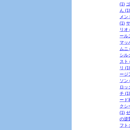
(1)
ゴ
ん (1
メント
(1)
サ
リオ (
ールズ
マッハ
ムニ (
シル
スト (
リ (1
ージア
ソン (
ロック
チ (1
ード社
クシー
(1)
ゼ
の逆襲
フトク