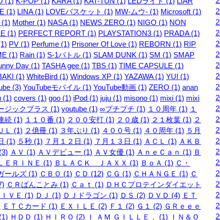
 (1)
K-POP (1)
KARA (1)
KAT-TUN (1)
LEDライト (1)
LIAR
 (1)
LINA (1)
LOVEバスケット (1)
MW-ムウ- (1)
Microsoft (1)
 (1)
Mother (1)
NASA (1)
NEWS ZERO (1)
NIGO (1)
NON
E (1)
PERFECT REPORT (1)
PLAYSTATION3 (1)
PRADA (1)
1)
PV (1)
Perfume (1)
Prisoner Of Love (1)
REBORN (1)
RIP
E (1)
Rain (1)
S-1バトル (1)
SLAM DUNK (1)
SM (1)
SMAP
unny Day (1)
TASHA gee (1)
TBS (1)
TIME CAPSULE (1)
AKI (1)
WhiteBird (1)
Windows XP (1)
YAZAWA (1)
YUI (1)
be (3)
YouTubeモバイル (1)
YouTube動画 (1)
ZERO (1)
anan
 (1)
covers (1)
goo (1)
iPod (1)
juju (1)
misono (1)
mixi (1)
mixi
ージックプラス (1)
youtube (1)
∞プチプチ (1)
１０周年 (1)
１
続 (1)
１１０番 (1)
２００安打 (1)
２０歳 (1)
２１枚葉 (1)
２
Ｌ (1)
２億冊 (1)
３年ぶり (1)
４００号 (1)
４０周年 (1)
５月
 (1)
５秒 (1)
７月１２日 (1)
７月１３日 (1)
ＡＣＬ (1)
ＡＫＢ
3)
ＡＶ (1)
ＡＶデビュー (1)
ＡＶ女優 (1)
ＡｎｅＣａｎ (1)
Ｂ
ＥＲＩＮＥ (1)
ＢＬＡＣＫ ＪＡＸＸ (1)
ＢｏＡ (1)
Ｃ・
ールズ (1)
ＣＢＯ (1)
ＣＤ (12)
ＣＧ (1)
ＣＨＡＮＧＥ (1)
Ｃ
7)
ＣＲばんことみ (1)
Ｃａｔ (1)
ＤＨＣプロテインダイエット
ＩＶＥ (1)
ＤＪ (1)
ＤＪドラゴン (1)
ＤＳ (2)
ＤＶＤ (4)
ＥＴ
)
ＥＴＣカード (1)
ＥＸＩＬＥ (2)
Ｆ１ (2)
Ｇ１ (2)
ＧＲｅｅｅ
1)
ＨＤＤ (1)
ＨＩＲＯ (2)
Ｉ ＡＭ ＧＩＬＬＥ． (1)
ＩＮ＆Ｏ