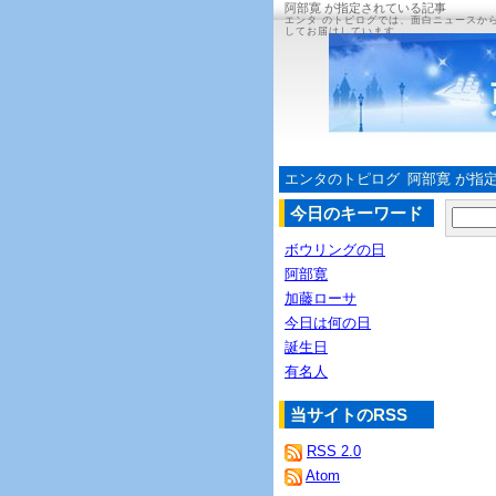
阿部寛 が指定されている記事
エンタ のトピログでは、面白ニュースか
してお届けしています。
エンタのトピログ
阿部寛 が指
今日のキーワード
ボウリングの日
阿部寛
加藤ローサ
今日は何の日
誕生日
有名人
当サイトのRSS
RSS 2.0
Atom