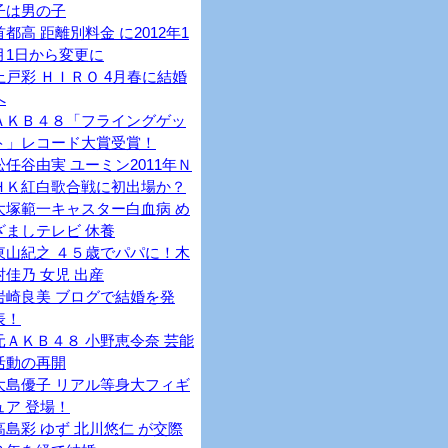
子は男の子
首都高 距離別料金 に2012年1
月1日から変更に
上戸彩 ＨＩＲＯ 4月春に結婚
へ
ＡＫＢ４８「フライングゲッ
ト」レコード大賞受賞！
松任谷由実 ユーミン2011年Ｎ
ＨＫ紅白歌合戦に初出場か？
大塚範一キャスター白血病 め
ざましテレビ 休養
東山紀之 ４５歳でパパに！木
村佳乃 女児 出産
岩崎良美 ブログで結婚を発
表！
元ＡＫＢ４８ 小野恵令奈 芸能
活動の再開
大島優子 リアル等身大フィギ
ュア 登場！
高島彩 ゆず 北川悠仁 が交際