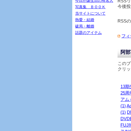
今日が誕生日の有名人
RSS
今後投
写真集 ＢＯＯＫ
当サイトについて
熱愛・結婚
RSS
破局・離婚
話題のアイテム
フィ
阿部
このブ
クリッ
13期生
25周年
アム (
(1)
Ad
(1)
D
DVDB
FUJI