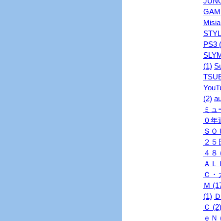
JUNO
GAME
Misia
STYL
PS3 (
SLYM
(1)
S
TSUB
YouTu
(2)
au
ミュ
０年連
ＳＯＵ
２５日
４８ (
ＡＬＬ
Ｃ・ガ
Ｍ (1
(1)
Ｄ
Ｃ (2
ｅＮ (