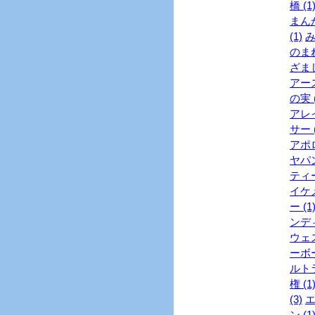
橋 (1
まんが
(1)
み
のまね
ざまし
アース
の実 (
アレイ
サー (
アポロ
ヤパン
ティー
イケメ
ー (1
ンディ
ウェス
ーボー
ルトラ
権 (1
(3)
エ
ン (1