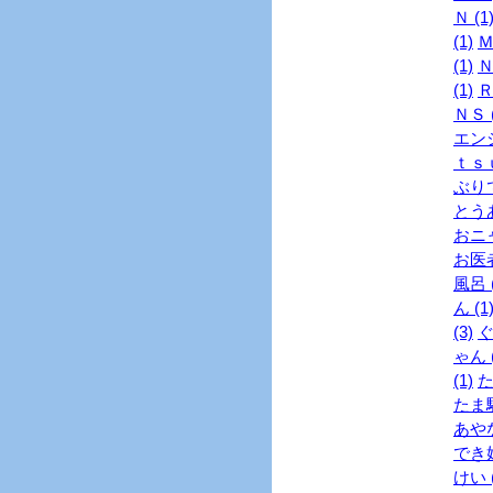
Ｎ (1
(1)
Ｍ
(1)
Ｎ
(1)
Ｒ
ＮＳ (
エンジ
ｔｓｕ
ぶりで
とうあ
おニャ
お医者
風呂 (
ん (1
(3)
ぐ
ゃん (
(1)
た
たま駅
あやな
でき婚
けい (