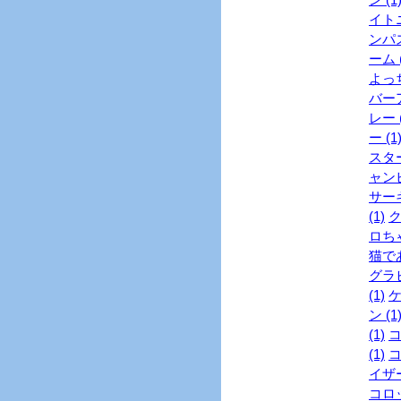
イトニ
ンパス
ーム (
よっち
バーア
レー (
ー (1
スター
ャンピ
サーキ
(1)
ク
ロちゃ
猫であ
グラビ
(1)
ケ
ン (1
(1)
コ
(1)
コ
イザー
コロッ