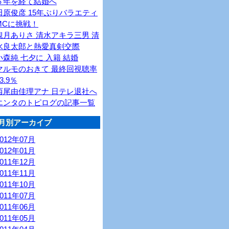
６年を経て結婚へ
田原俊彦 15年ぶりバラエティ
MCに挑戦！
観月ありさ 清水アキラ三男 清
水良太郎と熱愛真剣交際
小森純 七夕に 入籍 結婚
マルモのおきて 最終回視聴率
3.9％
西尾由佳理アナ 日テレ退社へ
エンタのトピログの記事一覧
月別アーカイブ
2012年07月
2012年01月
2011年12月
2011年11月
2011年10月
2011年07月
2011年06月
2011年05月