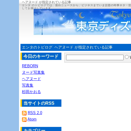
ヘアヌード が指定されている記事
エンタ のトピログでは、面白ニュースから、ビジネスまでいま話題の時事ネタ・
してお届けしています。
エンタのトピログ
ヘアヌード が指定されている記事
今日のキーワード
REBORN
ヌード写真集
ヘアヌード
写真集
杉田かおる
当サイトのRSS
RSS 2.0
Atom
カテゴリー