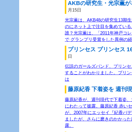
AKBの研究生・光宗薫が
月15日
光宗薫は、AKB48の研究生13
のにネット上で注目を集めている
誰？光宗薫は、「2011年神戸コ
で グランプリ受賞をした異例の経
プリンセス プリンセス 1
日
伝説のガールズバンド、プリンセス
することがわかりました。プリン
は
藤原紀香 下着姿を 週刊現
藤原紀香が、週刊現代で下着姿、
にわたって披露。藤原紀香 赤い
が、2007年にエッセイ『紀香バ
ましたが、さらに磨きのかかった
露。