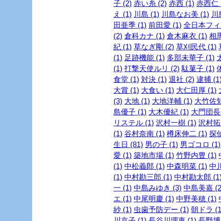
子 (2)
赤い糸 (2)
赤西 (1)
赤西仁 (
え (1)
川島 (1)
川島なお美 (1)
川島
田亜季 (1)
前田愛 (1)
全日本フィギ
(2)
倉科カナ (1)
倉木麻衣 (1)
相馬
紀 (1)
草なぎ剛 (2)
草刈民代 (1)
(1)
足跡機能 (1)
多部未華子 (1)
(1)
打撃天使ルリ (2)
駄菓子 (1)
食堂 (1)
対決 (1)
退社 (2)
逮捕 (1
大賞 (1)
大食い (1)
大仁田厚 (1)
(3)
大地 (1)
大地洋輔 (1)
大竹佐知 
島優子 (1)
大木優紀 (1)
大門団長 
リステル (1)
沢村一樹 (1)
沢村拓一
(1)
谷村奈南 (1)
樽床伸二 (1)
探
生日 (81)
男の子 (1)
男ゴコロ (1)
愛 (1)
築地市場 (1)
竹野内豊 (1)
(1)
中松義郎 (1)
中森明菜 (1)
中川
(1)
中村勘三郎 (1)
中村勘太郎 (1
一 (1)
中島みゆき (3)
中島美嘉 (2
エ (1)
中尾明慶 (1)
中野美穂 (1)
紗 (1)
虫歯予防デー (1)
朝ドラ (1
川京子 (1)
長谷川理恵 (1)
長野博 