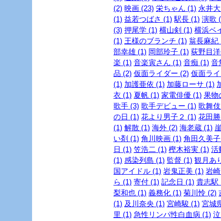
(2)
映画 (23)
栄ちゃん (1)
永井大 
(1)
益若つばさ (1)
駅長 (1)
演歌 (
(3)
押尾学 (1)
横山剣 (1)
横浜ベイ
(1)
王様のブランチ (1)
翁長麻紀 (
部幸雄 (1)
岡部玲子 (1)
荻野目洋子
楽 (1)
音楽寅さん (1)
音痴 (1)
音
品 (2)
仮面ライダー (2)
仮面ライダ
(1)
加護亜依 (1)
加藤ローサ (1)
衣 (1)
夏帆 (1)
家電俳優 (1)
果物の
歌手 (3)
歌手デビュー (1)
歌舞伎 
の日 (1)
花より男子２ (1)
花田勝 
(1)
解散 (1)
海外 (2)
海老蔵 (1)
崖
い剤 (1)
角川映画 (1)
角田久美子 (
日 (1)
笠浩二 (1)
樫木裕実 (1)
活
(1)
感染列島 (1)
監督 (1)
観月ありさ
国アイドル (1)
岩鬼正美 (1)
岩崎良
ら (1)
寄付 (1)
記念日 (1)
貴志駅 (
梨和也 (1)
義務化 (1)
菊川怜 (2)
(1)
及川奈央 (1)
宮崎駿 (1)
宮城県
里 (1)
急性リンパ性白血病 (1)
泣