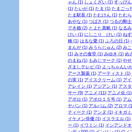
ゃん (1)
しょくざい (1)
すっぴん
(1)
たいが (1)
たま (1)
たまごっち 
たま駅長 (1)
たむけん (1)
たむらけ
あやな (1)
つばさ (1)
つるの剛士 (
でき婚 (2)
とよた真帆 (1)
なるみ 
けい (1)
にしこり けい (1)
ねず
橋 (1)
はるな愛 (1)
ふろの日 (1)
まんが (1)
みうらじゅん (2)
みこ
(1)
みその食堂 (1)
みゆき (1)
めざ
のまね (1)
もみじマーク (1)
やせ
ざましテレビ (1)
よっちゃんいか 
アース製薬 (1)
アーティスト (1)
の実 (1)
アイスクリーム (1)
アイド
アレイン (1)
アジアン (1)
アスタリ
サー (9)
アニメ (11)
アニメ化 (1)
アポロ (1)
アポロ１５号 (1)
アムラ
ヤパン (1)
アルバム (2)
アロマ (1
ティーク (1)
アンヌ (1)
イキガミ 
イケメン俳優 (1)
イスラエル (1)
ー (1)
イワミン (1)
インアンドオン
ンディ500 (1)
インリン (1)
ウィン