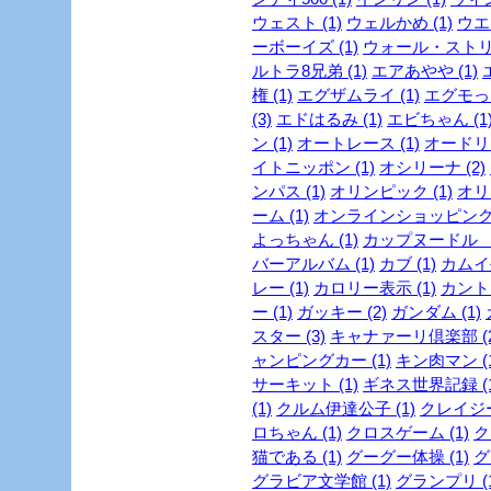
ウェスト (1)
ウェルかめ (1)
ウエス
ーボーイズ (1)
ウォール・ストリ
ルトラ8兄弟 (1)
エアあやや (1)
権 (1)
エグザムライ (1)
エグモっち
(3)
エドはるみ (1)
エビちゃん (1
ン (1)
オートレース (1)
オードリー
イトニッポン (1)
オシリーナ (2)
ンパス (1)
オリンピック (1)
オリ
ーム (1)
オンラインショッピング 
よっちゃん (1)
カップヌードル ミ
バーアルバム (1)
カブ (1)
カムイ外
レー (1)
カロリー表示 (1)
カントリ
ー (1)
ガッキー (2)
ガンダム (1)
スター (3)
キャナァーリ倶楽部 (2
ャンピングカー (1)
キン肉マン (1
サーキット (1)
ギネス世界記録 (1
(1)
クルム伊達公子 (1)
クレイジー
ロちゃん (1)
クロスゲーム (1)
ク
猫である (1)
グーグー体操 (1)
グ
グラビア文学館 (1)
グランプリ (1