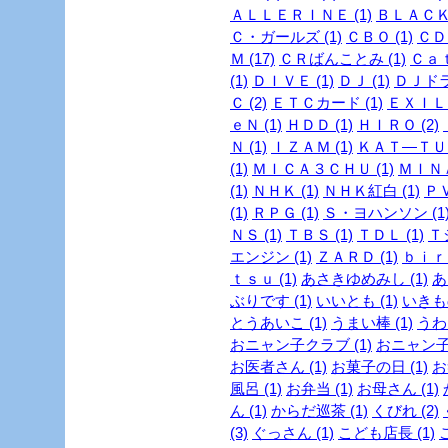
ＡＬＬＥＲＩＮＥ (1)
ＢＬＡＣＫ
Ｃ・ガールズ (1)
ＣＢＯ (1)
ＣＤ 
Ｍ (17)
ＣＲばんことみ (1)
Ｃａｔ
(1)
ＤＩＶＥ (1)
ＤＪ (1)
ＤＪドラ
Ｃ (2)
ＥＴＣカード (1)
ＥＸＩＬＥ
ｅＮ (1)
ＨＤＤ (1)
ＨＩＲＯ (2)
Ｎ (1)
ＩＺＡＭ (1)
ＫＡＴ―ＴＵＮ
(1)
ＭＩＣＡ３ＣＨＵ (1)
ＭＩＮＡ
(1)
ＮＨＫ (1)
ＮＨＫ紅白 (1)
ＰＶ
(1)
ＲＰＧ (1)
Ｓ・ヨハンソン (1
ＮＳ (1)
ＴＢＳ (1)
ＴＤＬ (1)
Ｔ
エンジン (1)
ＺＡＲＤ (1)
ｂｉｒｄ
ｔｓｕ (1)
あさきゆめみし (1)
あ
ぶりです (1)
いいとも (1)
いきも
とうあいこ (1)
うまい棒 (1)
うわさ
おニャン子クラブ (1)
おニャン子
お医者さん (1)
お菓子の日 (1)
お
風呂 (1)
お弁当 (1)
お母さん (1)
ん (1)
からだ巡茶 (1)
くびれ (2)
(3)
ぐっさん (1)
こども店長 (1)