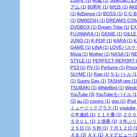
25周年 (1)
40歳 (1)
500kcalのま
アム (1)
60周年 (1)
6代目 (1)
AKB
(1)
AdSense (1)
BOSS (1)
C-C-B 
(1)
DM002SH (1)
DREAMS COME
DVDBOX (1)
Dream Tribe (1)
EX
FUJIWARA (1)
GENIE (1)
GILLE 
JUNO (1)
K-POP (1)
KARA (1)
K
GAME (1)
LINA (1)
LOVEバスケッ
Misia (1)
Mother (1)
NASA (1)
NE
STYLE (1)
PERFECT REPORT (
PS3 (1)
PV (1)
Perfume (1)
Priso
SLYME (1)
Rain (1)
S-1バトル (1
(1)
Sunny Day (1)
TASHA gee (1
TSUBAKI (1)
WhiteBird (1)
Windo
YouTube (3)
YouTubeモバイル (1
(2)
au (1)
covers (1)
goo (1)
iPod 
ミュージックプラス (1)
youtube 
０年連続 (1)
１１０番 (1)
２００安
ＳＯＵＬ (1)
２億冊 (1)
３年ぶり 
２５日 (1)
５秒 (1)
７月１２日 (1
４８ (3)
ＡＶ (1)
ＡＶデビュー (1