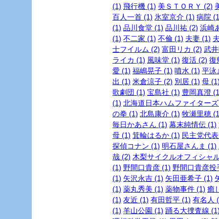
(1)
飛行機 (1)
美ＳＴＯＲＹ (2)
美
百人一首 (1)
氷室京介 (1)
病院 (1
(1)
品川食堂 (1)
品川祐 (2)
浜崎あ
(1)
不二家 (1)
不倫 (1)
夫妻 (1)
夫
士フイルム (2)
富田リカ (2)
武井咲
ライカ (1)
風味堂 (1)
復活 (2)
復帰
愛 (1)
福嶋晃子 (1)
噴水 (1)
平泳ぎ
出 (1)
米倉涼子 (2)
別居 (1)
母 (1
歌劇団 (1)
宝島社 (1)
豊岡真澄 (1
(1)
北海道日本ハムファイターズ (
の拳 (1)
北島康介 (1)
牧瀬里穂 (1
毎日かあさん (1)
幕末純情伝 (1)
母 (1)
箕輪はるか (1)
民主党代表選
探偵コナン (1)
明石屋さんま (1)
哉 (2)
木梨サイクルオフィシャルブ
(1)
野間口貴彦 (1)
野間口貴彦投手 
(1)
矢沢永吉 (1)
矢田亜希子 (1)
(1)
薬丸秀美 (1)
薬物事件 (1)
癒し
(1)
友近 (1)
有田哲平 (1)
有名人 (
(1)
羊山公園 (1)
踊る大捜査線 (1