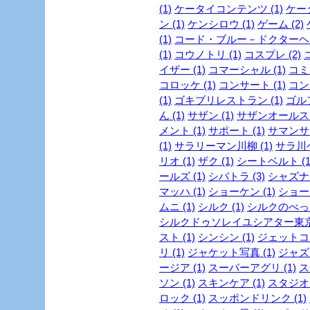
(1)
ケータイコンテンツ (1)
ケータ
ン (1)
ケンシロウ (1)
ゲーム (2)
(1)
コード・ブルー－ドクターヘリ
(1)
コウノトリ (1)
コスプレ (2)
イザー (1)
コマーシャル (1)
コミッ
コロッケ (1)
コンサート (1)
コンビ
(1)
ゴキブリレストラン (1)
ゴルフ
ん (1)
サザン (1)
サザンオールスタ
メント (1)
サポート (1)
サマンサタ
(1)
サラリーマン川柳 (1)
サラ川ベ
リオ (1)
ザク (1)
シートベルト (1
ールズ (1)
シバトラ (3)
シャズナ 
マッハ (1)
ショーケン (1)
ショー
ムニ (1)
シルク (1)
シルクのべっぴ
シルクドゥソレイユシアター東京 
スト (1)
シンシン (1)
ジェットコー
リ (1)
ジャケット写真 (1)
ジャズ 
ージア (1)
スーパーアグリ (1)
ス
ソン (1)
スキンケア (1)
スタジオジ
ロック (1)
スッポンドリンク (1)