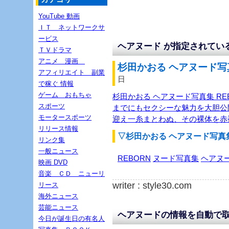
YouTube 動画
ＩＴ ネットワークサ
ービス
ヘアヌード が指定されてい
ＴＶドラマ
アニメ 漫画
杉田かおる ヘアヌード写真集
アフィリエイト 副業
日
で稼ぐ 情報
ゲーム おもちゃ
杉田かおる ヘアヌード写真集 RE
スポーツ
までにもセクシーな魅力を大胆公
モータースポーツ
迎え一糸まとわぬ、その裸体を赤
リリース情報
▽杉田かおる ヘアヌード写真集
リンク集
一般ニュース
REBORN
ヌード写真集
ヘアヌ
映画 DVD
音楽 ＣＤ ニューリ
writer : style30.com
リース
海外ニュース
芸能ニュース
ヘアヌードの情報を自動で
今日が誕生日の有名人