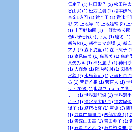
雪泰子 (1)
松田聖子 (3)
松田翔太 
谷由実 (1)
松方弘樹 (1)
松本伊代 
賞金1億円 (1)
賞金王 (1)
賞味期限 
彩 (2)
上地等 (1)
上地雄輔 (3)
上
(1)
上野動物園 (1)
上野動物公園 (
色即ぜねれいしょん (1)
寝る (1)
新首相 (1)
新宿コマ劇場 (1)
新庄剛
アナ (2)
森下悠里 (1)
森下涼子 (1
(1)
森尾由美 (1)
森富美 (1)
森麻季 
真矢みき (1)
神児遊助 (1)
神田沙也
(1)
人面魚 (1)
陣内智則 (1)
図書館
水着 (2)
水島新司 (1)
水嶋ヒロ (1
る (1)
菅新首相 (1)
菅直人 (1)
世
ット2008 (1)
世界フィギュア選手権
デー (1)
世界新記録 (1)
世界選手権
キラ (1)
清水良太郎 (1)
清木場俊介
陽子 (1)
精密検査 (1)
声優 (3)
西
(1)
西尾由佳理 (1)
西部警察 (1)
(1)
青森山田高 (1)
青田典子 (1)
(1)
石原さとみ (2)
石原裕次郎 (1