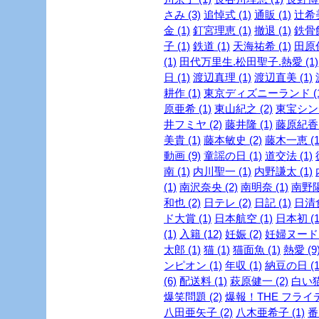
さみ (3)
追悼式 (1)
通販 (1)
辻希美
金 (1)
釘宮理恵 (1)
撤退 (1)
鉄骨飲
子 (1)
鉄道 (1)
天海祐希 (1)
田原俊
(1)
田代万里生.松田聖子.熱愛 (1)
日 (1)
渡辺真理 (1)
渡辺直美 (1)
耕作 (1)
東京ディズニーランド (1
原亜希 (1)
東山紀之 (2)
東宝シンデ
井フミヤ (2)
藤井隆 (1)
藤原紀香 
美貴 (1)
藤本敏史 (2)
藤木一恵 (1
動画 (9)
童謡の日 (1)
道交法 (1)
南 (1)
内川聖一 (1)
内野謙太 (1)
(1)
南沢奈央 (2)
南明奈 (1)
南野陽
和也 (2)
日テレ (2)
日記 (1)
日清食
ド大賞 (1)
日本航空 (1)
日本初 (1
(1)
入籍 (12)
妊娠 (2)
妊婦ヌード (
太郎 (1)
猫 (1)
猫面魚 (1)
熱愛 (9
ンピオン (1)
年収 (1)
納豆の日 (1
(6)
配送料 (1)
萩原健一 (2)
白い猫 
爆笑問題 (2)
爆報！THE フライデー
八田亜矢子 (2)
八木亜希子 (1)
番