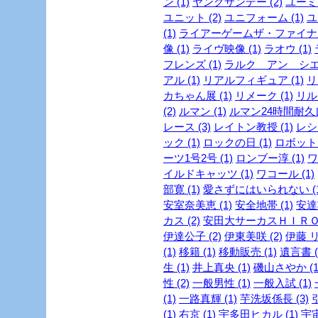
ン (1)
ヤングサンデー (2)
ユーミン
ユニット (2)
ユニフォーム (1)
ユ
(1)
ライアーゲームザ・ファイナル
像 (1)
ライヴ映像 (1)
ラオウ (1)
フレンズ (1)
ラルク アン シエル
アル (1)
リアルフィギュア (1)
リ
カちゃん展 (1)
リメーク (1)
リルビ
(2)
ルマン (1)
ルマン24時間耐久レ
レース (3)
レイトン教授 (1)
レシピ
ック (1)
ロックの日 (1)
ロボット 
ーツ1号2号 (1)
ロンブー淳 (1)
ワ
イルドキャッツ (1)
ワコール (1)
部寛 (1)
愛さずにはいられない (1
安室奈美恵 (1)
安全地帯 (1)
安達
カス (2)
安田大サーカスＨＩＲＯ 
伊達公子 (2)
伊東美咲 (2)
伊藤 リ
(1)
移籍 (1)
移動販売 (1)
遺言書 (
生 (1)
井上真央 (1)
磯山さやか (1
性 (2)
一般男性 (1)
一般入試 (1)
(1)
一路真輝 (1)
芋洗坂係長 (3)
引
(1)
右京 (1)
宇多田ヒカル (1)
宇宙