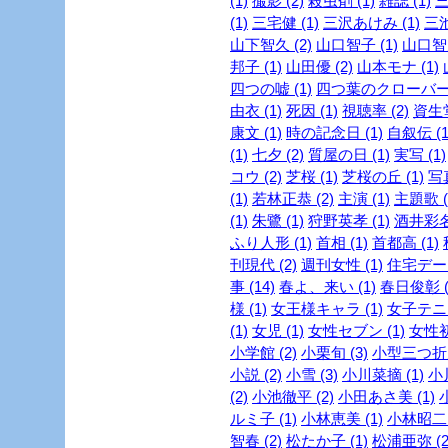
(1)
撮影 (2)
殺虫剤 (1)
雑誌 (1)
三
(1)
三宅健 (1)
三沢あけみ (1)
三池
山下智久 (2)
山口智子 (1)
山口智充
邦子 (1)
山田優 (2)
山本モナ (1)
四つの嘘 (1)
四つ葉のクローバー 
由衣 (1)
死因 (1)
視聴率 (2)
資生堂
康文 (1)
時の記念日 (1)
自叙伝 (1
(1)
七夕 (2)
質屋の日 (1)
実写 (1)
コウ (2)
芝桜 (1)
芝桜の丘 (1)
写真
(1)
若林正恭 (2)
主演 (1)
主題歌 (
(1)
朱鷺 (1)
狩野英孝 (1)
酒井彩名 
ふり人形 (1)
首相 (1)
首都高 (1)
刊現代 (2)
週刊女性 (1)
住宅デー 
事 (14)
春よ、来い (1)
春日俊彰 (
様 (1)
女王様キャラ (1)
女子テニス
(1)
女児 (1)
女性セブン (1)
女性初 
小学館 (2)
小栗旬 (3)
小型三つ折財
小説 (2)
小雪 (3)
小川菜摘 (1)
小
(2)
小池徹平 (2)
小田あさ美 (1)
ルミ子 (1)
小林恵美 (1)
小林昭二 
智春 (2)
松たか子 (1)
松浦亜弥 (2