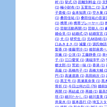
村 (1)
挙式 (2)
距離別料金 (1)
京
(1)
極小財布 (1)
玉置浩二 (1)
玉木
子貴俊 (1)
金本知憲 (1)
空き巣 (1
(1)
桑田佳祐 (1)
桑田佳祐の音楽寅
(1)
携帯 (4)
携帯プレーヤー (1)
(1)
芸能活動再開 (1)
芸能人 (1)
婚会見 (1)
結婚式 (2)
結婚宣言 (1
(1)
犬 (1)
研究生 (1)
元AKB48 (1)
口あきまさ (1)
減量 (1)
源氏物語 
梨香 (3)
後藤理沙 (1)
後部座席ベル
宗薫 (1)
公演 (1)
工藤静香 (1)
幸
子 (1)
江口愛実 (1)
溝端淳平 (2)
郷太郎 (1)
荒岩一味 (1)
香港 (1)
高級 (1)
高橋尚子 (1)
高橋大輔 (2
円 (1)
高速道路 (1)
高田純次 (1)
(1)
黒王号 (1)
黒瀬真奈美 (1)
黒木
骨折 (1)
今日は何の日 (76)
婚前旅
再開 (1)
再結成 (3)
再婚 (1)
最高気
培 (1)
細川たかし (1)
細川直美 (1
井泉水 (1)
坂本昌行 (2)
埼玉スタジ