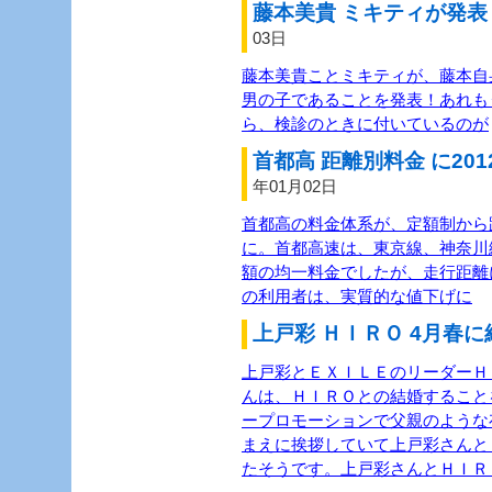
藤本美貴 ミキティが発表 
03日
藤本美貴ことミキティが、藤本自
男の子であることを発表！あれも
ら、検診のときに付いているのが
首都高 距離別料金 に201
年01月02日
首都高の料金体系が、定額制から距
に。首都高速は、東京線、神奈川
額の均一料金でしたが、走行距離
の利用者は、実質的な値下げに
上戸彩 ＨＩＲＯ 4月春に
上戸彩とＥＸＩＬＥのリーダーＨＩ
んは、ＨＩＲＯとの結婚すること
ープロモーションで父親のような
まえに挨拶していて上戸彩さんと
たそうです。上戸彩さんとＨＩＲ