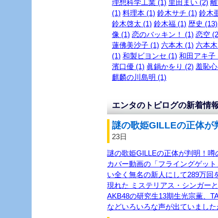
理想科学工業 (1)
里田まい (2)
離
(1)
料理本 (1)
鈴木サチ (1)
鈴木亜
鈴木啓太 (1)
鈴木福 (1)
歴史 (13)
像 (1)
恋のバッキン！ (1)
恋空 (2
蓮佛美沙子 (1)
六本木 (1)
六本木～
(1)
和製ビヨンセ (1)
和田アキ子 (
濱口優 (1)
眞鍋かをり (2)
羞恥心 
麒麟の川島明 (1)
エンタのトピログの新着情
謎の歌姫GILLEの正体が
23日
謎の歌姫GILLEの正体が判明！噂
カバー動画の「フライングゲット
い全く無名の新人にして289万回を
現れた ミステリアス・シンガーと
AKB48の研究生13期生光宗薫、TASH
などいろいろな声が出ていました