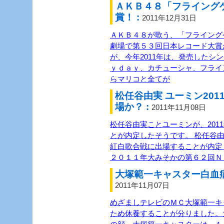
ＡＫＢ４８「フライング
賞！ :
2011年12月31日
ＡＫＢ４８が歌う、「フライング
劇場で第５３回日本レコード大賞
が、今年2011年は、発売したシ
ｙｄａｙ、カチューシャ、フライ
らマリコと全てが
松任谷由実 ユーミン20
場か？ :
2011年11月08日
松任谷由実ことユーミンが、201
とが内定したそうです。 松任谷由
紅白歌合戦に出場することが内定
２０１１年大みそかの第６２回Ｎ
大塚範一キャスター白血病
2011年11月07日
めざましテレビのＭＣ大塚範一キ
ため休養することが分りました。