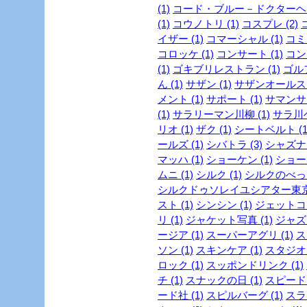
(1)
コード・ブルー－ドクターヘリ
(1)
コウノトリ (1)
コスプレ (2)
イザー (1)
コマーシャル (1)
コミッ
コロッケ (1)
コンサート (1)
コンビ
(1)
ゴキブリレストラン (1)
ゴルフ
ん (1)
サザン (1)
サザンオールスタ
メント (1)
サポート (1)
サマンサタ
(1)
サラリーマン川柳 (1)
サラ川ベ
リオ (1)
ザク (1)
シートベルト (1
ールズ (1)
シバトラ (3)
シャズナ 
マッハ (1)
ショーケン (1)
ショー
ムニ (1)
シルク (1)
シルクのべっぴ
シルクドゥソレイユシアター東京 
スト (1)
シンシン (1)
ジェットコー
リ (1)
ジャケット写真 (1)
ジャズ 
ージア (1)
スーパーアグリ (1)
ス
ソン (1)
スキンケア (1)
スタジオジ
ロック (1)
スッポンドリンク (1)
チ (1)
スナックの日 (1)
スピード・
ード社 (1)
スピルバーグ (1)
スラ