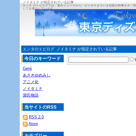
ノイタミナ が指定されている記事
エンタ のトピログでは、面白ニュースから、ビジネスまでいま話題の時事ネタ・
してお届けしています。
エンタのトピログ
ノイタミナ が指定されている記事
今日のキーワード
Genji
あさきゆめみし
アニメ化
ノイタミナ
源氏物語
当サイトのRSS
RSS 2.0
Atom
カテゴリー