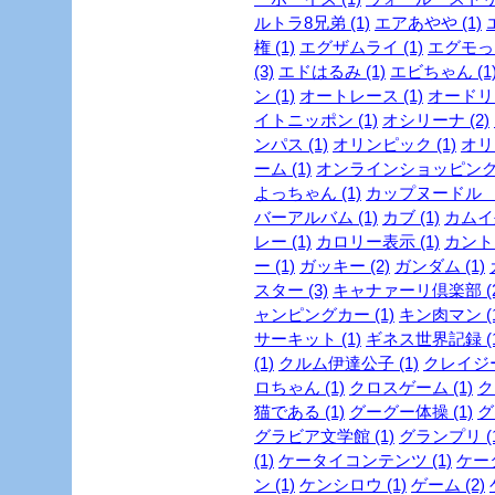
ルトラ8兄弟 (1)
エアあやや (1)
権 (1)
エグザムライ (1)
エグモっち
(3)
エドはるみ (1)
エビちゃん (1
ン (1)
オートレース (1)
オードリー
イトニッポン (1)
オシリーナ (2)
ンパス (1)
オリンピック (1)
オリ
ーム (1)
オンラインショッピング 
よっちゃん (1)
カップヌードル ミ
バーアルバム (1)
カブ (1)
カムイ外
レー (1)
カロリー表示 (1)
カントリ
ー (1)
ガッキー (2)
ガンダム (1)
スター (3)
キャナァーリ倶楽部 (2
ャンピングカー (1)
キン肉マン (1
サーキット (1)
ギネス世界記録 (1
(1)
クルム伊達公子 (1)
クレイジー
ロちゃん (1)
クロスゲーム (1)
ク
猫である (1)
グーグー体操 (1)
グ
グラビア文学館 (1)
グランプリ (1
(1)
ケータイコンテンツ (1)
ケータ
ン (1)
ケンシロウ (1)
ゲーム (2)