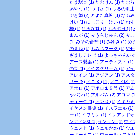
たま駅長 (1)
たむけん (1)
たむらけ
あやな (1)
つばさ (1)
つるの剛士 (
でき婚 (2)
とよた真帆 (1)
なるみ 
けい (1)
にしこり けい (1)
ねず
橋 (1)
はるな愛 (1)
ふろの日 (1)
まんが (1)
みうらじゅん (2)
みこ
(1)
みその食堂 (1)
みゆき (1)
めざ
のまね (1)
もみじマーク (1)
やせ
ざましテレビ (1)
よっちゃんいか 
アース製薬 (1)
アーティスト (1)
の実 (1)
アイスクリーム (1)
アイド
アレイン (1)
アジアン (1)
アスタリ
サー (9)
アニメ (11)
アニメ化 (1)
アポロ (1)
アポロ１５号 (1)
アムラ
ヤパン (1)
アルバム (2)
アロマ (1
ティーク (1)
アンヌ (1)
イキガミ 
イケメン俳優 (1)
イスラエル (1)
ー (1)
イワミン (1)
インアンドオン
ンディ500 (1)
インリン (1)
ウィン
ウェスト (1)
ウェルかめ (1)
ウエス
ーボーイズ (1)
ウォール・ストリ