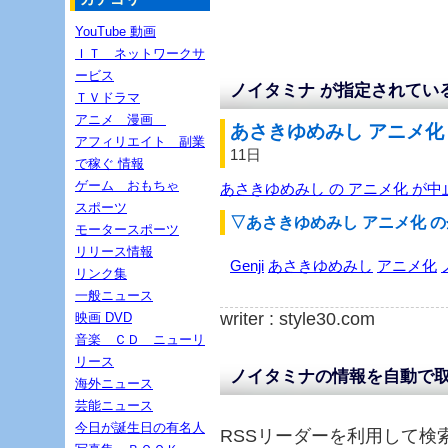
YouTube 動画
ＩＴ ネットワークサ
ービス
ノイタミナ が指定されてい
ＴＶドラマ
アニメ 漫画
あさきゆめみし アニメ化 
アフィリエイト 副業
11日
で稼ぐ 情報
ゲーム おもちゃ
あさきゆめみし の アニメ化 が
スポーツ
▽あさきゆめみし アニメ化 
モータースポーツ
リリース情報
Genji
あさきゆめみし
アニメ化
リンク集
一般ニュース
writer : style30.com
映画 DVD
音楽 ＣＤ ニューリ
リース
ノイタミナの情報を自動で
海外ニュース
芸能ニュース
今日が誕生日の有名人
RSSリーダーを利用して検