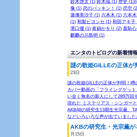
鈴木啓太 (1)
鈴木福 (1)
歴史 (13)
像 (1)
恋のバッキン！ (1)
恋空 (2
蓮佛美沙子 (1)
六本木 (1)
六本木～
(1)
和製ビヨンセ (1)
和田アキ子 (
濱口優 (1)
眞鍋かをり (2)
羞恥心 
麒麟の川島明 (1)
エンタのトピログの新着情
謎の歌姫GILLEの正体が
23日
謎の歌姫GILLEの正体が判明！噂
カバー動画の「フライングゲット
い全く無名の新人にして289万回を
現れた ミステリアス・シンガーと
AKB48の研究生13期生光宗薫、TASH
などいろいろな声が出ていました
AKBの研究生・光宗薫が
月15日