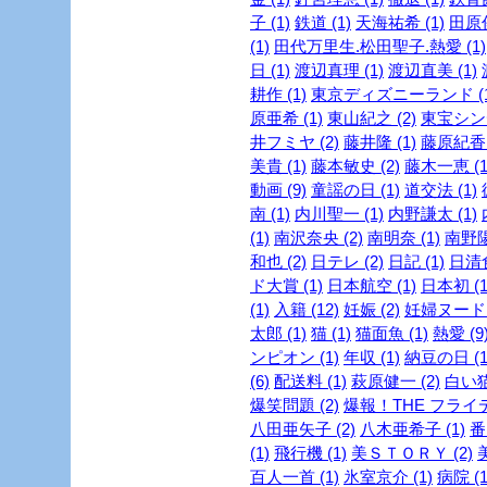
子 (1)
鉄道 (1)
天海祐希 (1)
田原俊
(1)
田代万里生.松田聖子.熱愛 (1)
日 (1)
渡辺真理 (1)
渡辺直美 (1)
耕作 (1)
東京ディズニーランド (1
原亜希 (1)
東山紀之 (2)
東宝シンデ
井フミヤ (2)
藤井隆 (1)
藤原紀香 
美貴 (1)
藤本敏史 (2)
藤木一恵 (1
動画 (9)
童謡の日 (1)
道交法 (1)
南 (1)
内川聖一 (1)
内野謙太 (1)
(1)
南沢奈央 (2)
南明奈 (1)
南野陽
和也 (2)
日テレ (2)
日記 (1)
日清食
ド大賞 (1)
日本航空 (1)
日本初 (1
(1)
入籍 (12)
妊娠 (2)
妊婦ヌード (
太郎 (1)
猫 (1)
猫面魚 (1)
熱愛 (9
ンピオン (1)
年収 (1)
納豆の日 (1
(6)
配送料 (1)
萩原健一 (2)
白い猫 
爆笑問題 (2)
爆報！THE フライデー
八田亜矢子 (2)
八木亜希子 (1)
番
(1)
飛行機 (1)
美ＳＴＯＲＹ (2)
美
百人一首 (1)
氷室京介 (1)
病院 (1