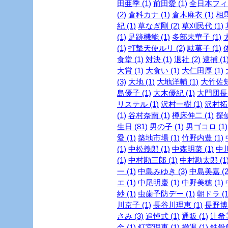
田亜季 (1)
前田愛 (1)
全日本フィギ
(2)
倉科カナ (1)
倉木麻衣 (1)
相馬
紀 (1)
草なぎ剛 (2)
草刈民代 (1)
(1)
足跡機能 (1)
多部未華子 (1)
(1)
打撃天使ルリ (2)
駄菓子 (1)
食堂 (1)
対決 (1)
退社 (2)
逮捕 (1
大賞 (1)
大食い (1)
大仁田厚 (1)
(3)
大地 (1)
大地洋輔 (1)
大竹佐知 
島優子 (1)
大木優紀 (1)
大門団長 
リステル (1)
沢村一樹 (1)
沢村拓一
(1)
谷村奈南 (1)
樽床伸二 (1)
探
生日 (81)
男の子 (1)
男ゴコロ (1)
愛 (1)
築地市場 (1)
竹野内豊 (1)
(1)
中松義郎 (1)
中森明菜 (1)
中川
(1)
中村勘三郎 (1)
中村勘太郎 (1
一 (1)
中島みゆき (3)
中島美嘉 (2
エ (1)
中尾明慶 (1)
中野美穂 (1)
紗 (1)
虫歯予防デー (1)
朝ドラ (1
川京子 (1)
長谷川理恵 (1)
長野博 
さみ (3)
追悼式 (1)
通販 (1)
辻希美
金 (1)
釘宮理恵 (1)
撤退 (1)
鉄骨飲