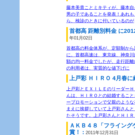
藤本美貴ことミキティが、藤本自
男の子であることを発表！あれも
ら、検診のときに付いているのが
首都高 距離別料金 に201
年01月02日
首都高の料金体系が、定額制から距
に。首都高速は、東京線、神奈川
額の均一料金でしたが、走行距離
の利用者は、実質的な値下げに
上戸彩 ＨＩＲＯ 4月春に
上戸彩とＥＸＩＬＥのリーダーＨＩ
んは、ＨＩＲＯとの結婚すること
ープロモーションで父親のような
まえに挨拶していて上戸彩さんと
たそうです。上戸彩さんとＨＩＲ
ＡＫＢ４８「フライング
賞！ :
2011年12月31日