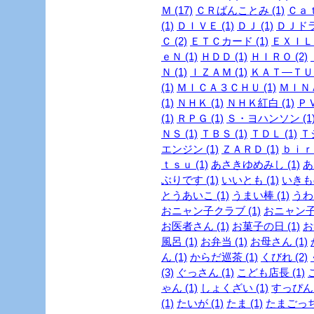
Ｍ (17)
ＣＲばんことみ (1)
Ｃａｔ
(1)
ＤＩＶＥ (1)
ＤＪ (1)
ＤＪドラ
Ｃ (2)
ＥＴＣカード (1)
ＥＸＩＬＥ
ｅＮ (1)
ＨＤＤ (1)
ＨＩＲＯ (2)
Ｎ (1)
ＩＺＡＭ (1)
ＫＡＴ―ＴＵＮ
(1)
ＭＩＣＡ３ＣＨＵ (1)
ＭＩＮＡ
(1)
ＮＨＫ (1)
ＮＨＫ紅白 (1)
ＰＶ
(1)
ＲＰＧ (1)
Ｓ・ヨハンソン (1
ＮＳ (1)
ＴＢＳ (1)
ＴＤＬ (1)
Ｔ
エンジン (1)
ＺＡＲＤ (1)
ｂｉｒｄ
ｔｓｕ (1)
あさきゆめみし (1)
あ
ぶりです (1)
いいとも (1)
いきも
とうあいこ (1)
うまい棒 (1)
うわさ
おニャン子クラブ (1)
おニャン子
お医者さん (1)
お菓子の日 (1)
お
風呂 (1)
お弁当 (1)
お母さん (1)
ん (1)
からだ巡茶 (1)
くびれ (2)
(3)
ぐっさん (1)
こども店長 (1)
ゃん (1)
しょくざい (1)
すっぴん
(1)
たいが (1)
たま (1)
たまごっち 