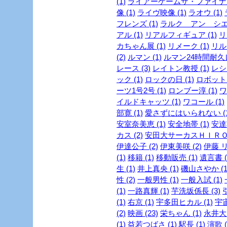
(1)
ライアーゲームザ・ファイナル
像 (1)
ライヴ映像 (1)
ラオウ (1)
フレンズ (1)
ラルク アン シエル
アル (1)
リアルフィギュア (1)
リ
カちゃん展 (1)
リメーク (1)
リルビ
(2)
ルマン (1)
ルマン24時間耐久レ
レース (3)
レイトン教授 (1)
レシピ
ック (1)
ロックの日 (1)
ロボット 
ーツ1号2号 (1)
ロンブー淳 (1)
ワ
イルドキャッツ (1)
ワコール (1)
部寛 (1)
愛さずにはいられない (1
安室奈美恵 (1)
安全地帯 (1)
安達
カス (2)
安田大サーカスＨＩＲＯ 
伊達公子 (2)
伊東美咲 (2)
伊藤 リ
(1)
移籍 (1)
移動販売 (1)
遺言書 (
生 (1)
井上真央 (1)
磯山さやか (1
性 (2)
一般男性 (1)
一般入試 (1)
(1)
一路真輝 (1)
芋洗坂係長 (3)
引
(1)
右京 (1)
宇多田ヒカル (1)
宇宙
(2)
映画 (23)
栄ちゃん (1)
永井大 
(1)
益若つばさ (1)
駅長 (1)
演歌 (