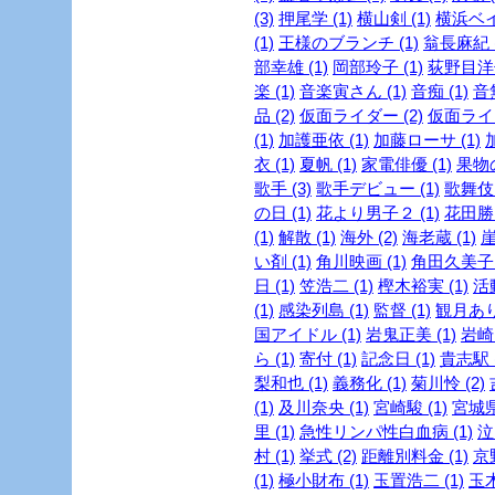
(3)
押尾学 (1)
横山剣 (1)
横浜ベイ
(1)
王様のブランチ (1)
翁長麻紀 (
部幸雄 (1)
岡部玲子 (1)
荻野目洋子
楽 (1)
音楽寅さん (1)
音痴 (1)
音
品 (2)
仮面ライダー (2)
仮面ライダ
(1)
加護亜依 (1)
加藤ローサ (1)
衣 (1)
夏帆 (1)
家電俳優 (1)
果物の
歌手 (3)
歌手デビュー (1)
歌舞伎 
の日 (1)
花より男子２ (1)
花田勝 
(1)
解散 (1)
海外 (2)
海老蔵 (1)
崖
い剤 (1)
角川映画 (1)
角田久美子 (
日 (1)
笠浩二 (1)
樫木裕実 (1)
活
(1)
感染列島 (1)
監督 (1)
観月ありさ
国アイドル (1)
岩鬼正美 (1)
岩崎良
ら (1)
寄付 (1)
記念日 (1)
貴志駅 (
梨和也 (1)
義務化 (1)
菊川怜 (2)
(1)
及川奈央 (1)
宮崎駿 (1)
宮城県
里 (1)
急性リンパ性白血病 (1)
泣
村 (1)
挙式 (2)
距離別料金 (1)
京
(1)
極小財布 (1)
玉置浩二 (1)
玉木