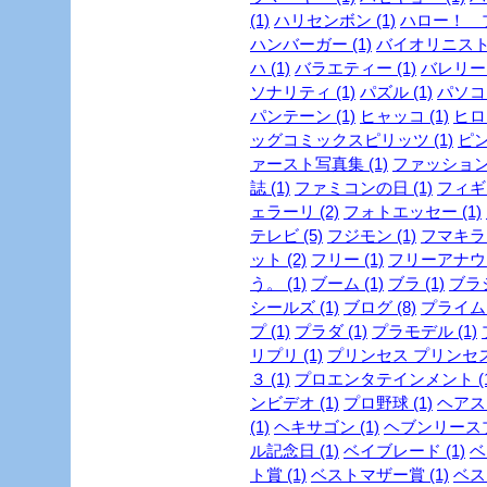
(1)
ハリセンボン (1)
ハロー！ プ
ハンバーガー (1)
バイオリニスト 
ハ (1)
バラエティー (1)
バレリーヌ
ソナリティ (1)
パズル (1)
パソコン
パンテーン (1)
ヒャッコ (1)
ヒロイ
ッグコミックスピリッツ (1)
ピン
ァースト写真集 (1)
ファッション
誌 (1)
ファミコンの日 (1)
フィギュ
ェラーリ (2)
フォトエッセー (1)
テレビ (5)
フジモン (1)
フマキラー
ット (2)
フリー (1)
フリーアナウン
う。 (1)
ブーム (1)
ブラ (1)
ブラジ
シールズ (1)
ブログ (8)
プライム
プ (1)
プラダ (1)
プラモデル (1)
リプリ (1)
プリンセス プリンセス 
３ (1)
プロエンタテインメント (1
ンビデオ (1)
プロ野球 (1)
ヘアスタ
(1)
ヘキサゴン (1)
ヘブンリースプ
ル記念日 (1)
ベイブレード (1)
ベ
ト賞 (1)
ベストマザー賞 (1)
ベスト