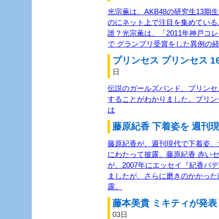
光宗薫は、AKB48の研究生13
のにネット上で注目を集めている
誰？光宗薫は、「2011年神戸コ
で グランプリ受賞をした異例の経
プリンセス プリンセス 1
日
伝説のガールズバンド、プリンセス
することがわかりました。プリン
は
藤原紀香 下着姿を 週刊現
藤原紀香が、週刊現代で下着姿、
にわたって披露。藤原紀香 赤い
が、2007年にエッセイ『紀香バ
ましたが、さらに磨きのかかった
露。
藤本美貴 ミキティが発表 
03日