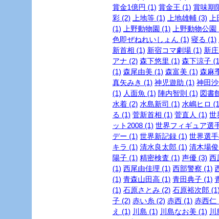
賞金1億円 (1)
賞金王 (1)
賞味期限 
彩 (2)
上地等 (1)
上地雄輔 (3)
上
(1)
上野動物園 (1)
上野動物公園 (
色即ぜねれいしょん (1)
寝る (1)
新首相 (1)
新宿コマ劇場 (1)
新庄剛
アナ (2)
森下悠里 (1)
森下涼子 (1
(1)
森尾由美 (1)
森富美 (1)
森麻季 
真矢みき (1)
神児遊助 (1)
神田沙也
(1)
人面魚 (1)
陣内智則 (1)
図書館
水着 (2)
水島新司 (1)
水嶋ヒロ (1
る (1)
菅新首相 (1)
菅直人 (1)
世
ット2008 (1)
世界フィギュア選手権
デー (1)
世界新記録 (1)
世界選手権
キラ (1)
清水良太郎 (1)
清木場俊介
陽子 (1)
精密検査 (1)
声優 (3)
西
(1)
西尾由佳理 (1)
西部警察 (1)
(1)
青森山田高 (1)
青田典子 (1)
(1)
石原さとみ (2)
石原裕次郎 (1
子 (2)
赤い糸 (2)
赤西 (1)
赤西仁 (
え (1)
川島 (1)
川島なお美 (1)
川島