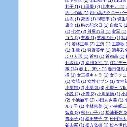
山下智久 (2)
山口智子 (1)
山口智充
邦子 (1)
山田優 (2)
山本モナ (1)
四つの嘘 (1)
四つ葉のクローバー 
由衣 (1)
死因 (1)
視聴率 (2)
資生堂
康文 (1)
時の記念日 (1)
自叙伝 (1
(1)
七夕 (2)
質屋の日 (1)
実写 (1)
コウ (2)
芝桜 (1)
芝桜の丘 (1)
写真
(1)
若林正恭 (2)
主演 (1)
主題歌 (
(1)
朱鷺 (1)
狩野英孝 (1)
酒井彩名 
ふり人形 (1)
首相 (1)
首都高 (1)
刊現代 (2)
週刊女性 (1)
住宅デー 
事 (14)
春よ、来い (1)
春日俊彰 (
様 (1)
女王様キャラ (1)
女子テニス
(1)
女児 (1)
女性セブン (1)
女性初 
小学館 (2)
小栗旬 (3)
小型三つ折財
小説 (2)
小雪 (3)
小川菜摘 (1)
小
(2)
小池徹平 (2)
小田あさ美 (1)
ルミ子 (1)
小林恵美 (1)
小林昭二 
智春 (2)
松たか子 (1)
松浦亜弥 (2
雪泰子 (1)
松田聖子 (3)
松田翔太 
谷由実 (1)
松方弘樹 (1)
松本伊代 