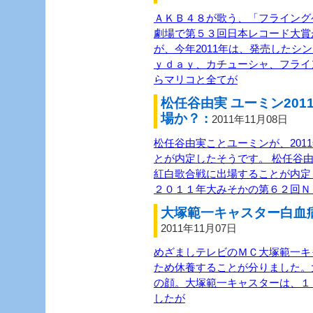
ＡＫＢ４８が歌う、「フライング
劇場で第５３回日本レコード大賞
が、今年2011年は、発売したシ
ｙｄａｙ、カチューシャ、フライ
らマリコと全てが
松任谷由実 ユーミン20
場か？ :
2011年11月08日
松任谷由実ことユーミンが、201
とが内定したそうです。 松任谷由
紅白歌合戦に出場することが内定
２０１１年大みそかの第６２回Ｎ
大塚範一キャスター白血病
2011年11月07日
めざましテレビのＭＣ大塚範一キ
ため休養することが分りました。
の顔。大塚範一キャスターは、１
したが