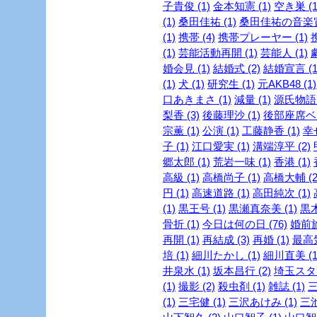
子貴俊 (1)
金本知憲 (1)
空き巣 (1
(1)
桑田佳祐 (1)
桑田佳祐の音楽寅
(1)
携帯 (4)
携帯プレーヤー (1)
(1)
芸能活動再開 (1)
芸能人 (1)
婚会見 (1)
結婚式 (2)
結婚宣言 (1
(1)
犬 (1)
研究生 (1)
元AKB48 (1)
口あきまさ (1)
減量 (1)
源氏物語 
梨香 (3)
後藤理沙 (1)
後部座席ベル
宗薫 (1)
公演 (1)
工藤静香 (1)
幸
子 (1)
江口愛実 (1)
溝端淳平 (2)
郷太郎 (1)
荒岩一味 (1)
香港 (1)
高級 (1)
高橋尚子 (1)
高橋大輔 (2
円 (1)
高速道路 (1)
高田純次 (1)
(1)
黒王号 (1)
黒瀬真奈美 (1)
黒木
骨折 (1)
今日は何の日 (76)
婚前旅
再開 (1)
再結成 (3)
再婚 (1)
最高気
培 (1)
細川たかし (1)
細川直美 (1
井泉水 (1)
坂本昌行 (2)
埼玉スタジ
(1)
撮影 (2)
殺虫剤 (1)
雑誌 (1)
三
(1)
三宅健 (1)
三沢あけみ (1)
三池