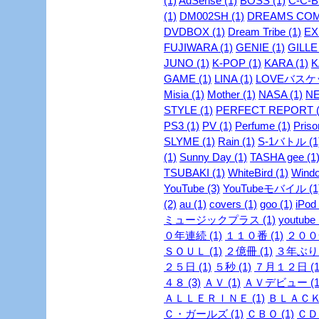
(1)
AdSense (1)
BOSS (1)
C-C-B 
(1)
DM002SH (1)
DREAMS COME
DVDBOX (1)
Dream Tribe (1)
EX
FUJIWARA (1)
GENIE (1)
GILLE 
JUNO (1)
K-POP (1)
KARA (1)
K
GAME (1)
LINA (1)
LOVEバスケッ
Misia (1)
Mother (1)
NASA (1)
NE
STYLE (1)
PERFECT REPORT (
PS3 (1)
PV (1)
Perfume (1)
Priso
SLYME (1)
Rain (1)
S-1バトル (1
(1)
Sunny Day (1)
TASHA gee (1
TSUBAKI (1)
WhiteBird (1)
Windo
YouTube (3)
YouTubeモバイル (1
(2)
au (1)
covers (1)
goo (1)
iPod 
ミュージックプラス (1)
youtube 
０年連続 (1)
１１０番 (1)
２００安
ＳＯＵＬ (1)
２億冊 (1)
３年ぶり 
２５日 (1)
５秒 (1)
７月１２日 (1
４８ (3)
ＡＶ (1)
ＡＶデビュー (1
ＡＬＬＥＲＩＮＥ (1)
ＢＬＡＣＫ
Ｃ・ガールズ (1)
ＣＢＯ (1)
ＣＤ 