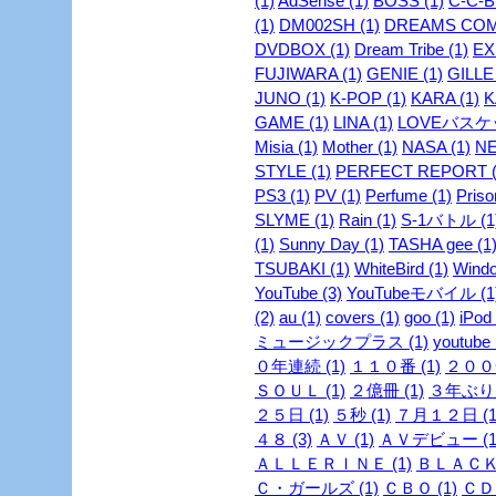
(1)
AdSense (1)
BOSS (1)
C-C-B 
(1)
DM002SH (1)
DREAMS COME
DVDBOX (1)
Dream Tribe (1)
EX
FUJIWARA (1)
GENIE (1)
GILLE 
JUNO (1)
K-POP (1)
KARA (1)
K
GAME (1)
LINA (1)
LOVEバスケッ
Misia (1)
Mother (1)
NASA (1)
NE
STYLE (1)
PERFECT REPORT (
PS3 (1)
PV (1)
Perfume (1)
Priso
SLYME (1)
Rain (1)
S-1バトル (1
(1)
Sunny Day (1)
TASHA gee (1
TSUBAKI (1)
WhiteBird (1)
Windo
YouTube (3)
YouTubeモバイル (1
(2)
au (1)
covers (1)
goo (1)
iPod 
ミュージックプラス (1)
youtube 
０年連続 (1)
１１０番 (1)
２００安
ＳＯＵＬ (1)
２億冊 (1)
３年ぶり 
２５日 (1)
５秒 (1)
７月１２日 (1
４８ (3)
ＡＶ (1)
ＡＶデビュー (1
ＡＬＬＥＲＩＮＥ (1)
ＢＬＡＣＫ
Ｃ・ガールズ (1)
ＣＢＯ (1)
ＣＤ 