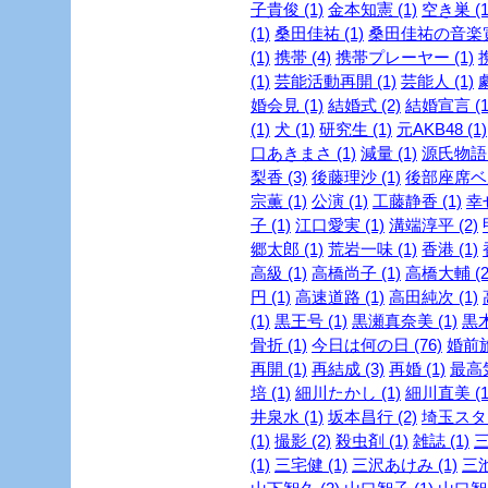
子貴俊 (1)
金本知憲 (1)
空き巣 (1
(1)
桑田佳祐 (1)
桑田佳祐の音楽寅
(1)
携帯 (4)
携帯プレーヤー (1)
(1)
芸能活動再開 (1)
芸能人 (1)
婚会見 (1)
結婚式 (2)
結婚宣言 (1
(1)
犬 (1)
研究生 (1)
元AKB48 (1)
口あきまさ (1)
減量 (1)
源氏物語 
梨香 (3)
後藤理沙 (1)
後部座席ベル
宗薫 (1)
公演 (1)
工藤静香 (1)
幸
子 (1)
江口愛実 (1)
溝端淳平 (2)
郷太郎 (1)
荒岩一味 (1)
香港 (1)
高級 (1)
高橋尚子 (1)
高橋大輔 (2
円 (1)
高速道路 (1)
高田純次 (1)
(1)
黒王号 (1)
黒瀬真奈美 (1)
黒木
骨折 (1)
今日は何の日 (76)
婚前旅
再開 (1)
再結成 (3)
再婚 (1)
最高気
培 (1)
細川たかし (1)
細川直美 (1
井泉水 (1)
坂本昌行 (2)
埼玉スタジ
(1)
撮影 (2)
殺虫剤 (1)
雑誌 (1)
三
(1)
三宅健 (1)
三沢あけみ (1)
三池