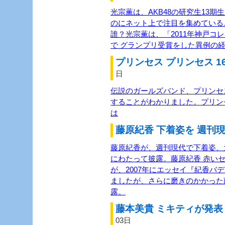
光宗薫は、AKB48の研究生13
のにネット上で注目を集めている
誰？光宗薫は、「2011年神戸コ
で グランプリ受賞をした異例の経
プリンセス プリンセス 1
日
伝説のガールズバンド、プリンセス
することがわかりました。プリン
は
藤原紀香 下着姿を 週刊現
藤原紀香が、週刊現代で下着姿、
にわたって披露。藤原紀香 赤い
が、2007年にエッセイ『紀香バ
ましたが、さらに磨きのかかった
露。
藤本美貴 ミキティが発表 
03日