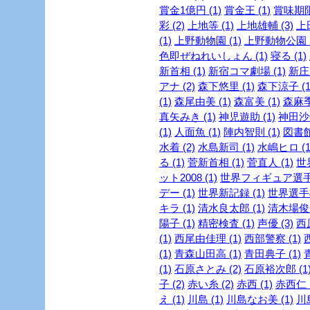
賞金1億円 (1)
賞金王 (1)
賞味期限 
彩 (2)
上地等 (1)
上地雄輔 (3)
上
(1)
上野動物園 (1)
上野動物公園 (
色即ぜねれいしょん (1)
寝る (1)
新首相 (1)
新宿コマ劇場 (1)
新庄剛
アナ (2)
森下悠里 (1)
森下涼子 (1
(1)
森尾由美 (1)
森富美 (1)
森麻季 
真矢みき (1)
神児遊助 (1)
神田沙也
(1)
人面魚 (1)
陣内智則 (1)
図書館
水着 (2)
水島新司 (1)
水嶋ヒロ (1
る (1)
菅新首相 (1)
菅直人 (1)
世
ット2008 (1)
世界フィギュア選手権
デー (1)
世界新記録 (1)
世界選手権
キラ (1)
清水良太郎 (1)
清木場俊介
陽子 (1)
精密検査 (1)
声優 (3)
西
(1)
西尾由佳理 (1)
西部警察 (1)
(1)
青森山田高 (1)
青田典子 (1)
(1)
石原さとみ (2)
石原裕次郎 (1
子 (2)
赤い糸 (2)
赤西 (1)
赤西仁 (
え (1)
川島 (1)
川島なお美 (1)
川島