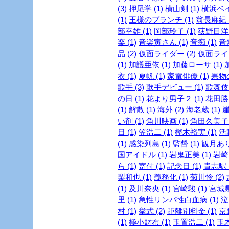
(3)
押尾学 (1)
横山剣 (1)
横浜ベイ
(1)
王様のブランチ (1)
翁長麻紀 (
部幸雄 (1)
岡部玲子 (1)
荻野目洋子
楽 (1)
音楽寅さん (1)
音痴 (1)
音
品 (2)
仮面ライダー (2)
仮面ライダ
(1)
加護亜依 (1)
加藤ローサ (1)
衣 (1)
夏帆 (1)
家電俳優 (1)
果物の
歌手 (3)
歌手デビュー (1)
歌舞伎 
の日 (1)
花より男子２ (1)
花田勝 
(1)
解散 (1)
海外 (2)
海老蔵 (1)
崖
い剤 (1)
角川映画 (1)
角田久美子 (
日 (1)
笠浩二 (1)
樫木裕実 (1)
活
(1)
感染列島 (1)
監督 (1)
観月ありさ
国アイドル (1)
岩鬼正美 (1)
岩崎良
ら (1)
寄付 (1)
記念日 (1)
貴志駅 (
梨和也 (1)
義務化 (1)
菊川怜 (2)
(1)
及川奈央 (1)
宮崎駿 (1)
宮城県
里 (1)
急性リンパ性白血病 (1)
泣
村 (1)
挙式 (2)
距離別料金 (1)
京
(1)
極小財布 (1)
玉置浩二 (1)
玉木