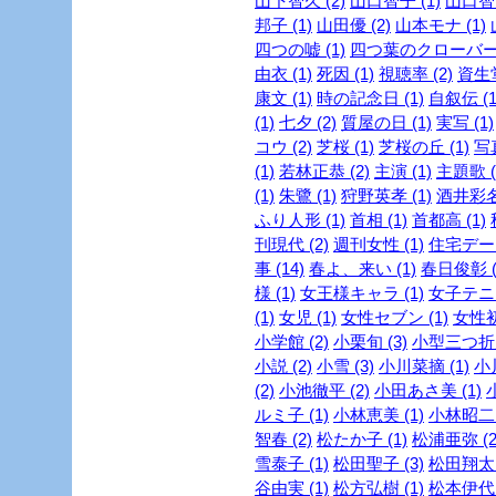
山下智久 (2)
山口智子 (1)
山口智充
邦子 (1)
山田優 (2)
山本モナ (1)
四つの嘘 (1)
四つ葉のクローバー 
由衣 (1)
死因 (1)
視聴率 (2)
資生堂
康文 (1)
時の記念日 (1)
自叙伝 (1
(1)
七夕 (2)
質屋の日 (1)
実写 (1)
コウ (2)
芝桜 (1)
芝桜の丘 (1)
写真
(1)
若林正恭 (2)
主演 (1)
主題歌 (
(1)
朱鷺 (1)
狩野英孝 (1)
酒井彩名 
ふり人形 (1)
首相 (1)
首都高 (1)
刊現代 (2)
週刊女性 (1)
住宅デー 
事 (14)
春よ、来い (1)
春日俊彰 (
様 (1)
女王様キャラ (1)
女子テニス
(1)
女児 (1)
女性セブン (1)
女性初 
小学館 (2)
小栗旬 (3)
小型三つ折財
小説 (2)
小雪 (3)
小川菜摘 (1)
小
(2)
小池徹平 (2)
小田あさ美 (1)
ルミ子 (1)
小林恵美 (1)
小林昭二 
智春 (2)
松たか子 (1)
松浦亜弥 (2
雪泰子 (1)
松田聖子 (3)
松田翔太 
谷由実 (1)
松方弘樹 (1)
松本伊代 