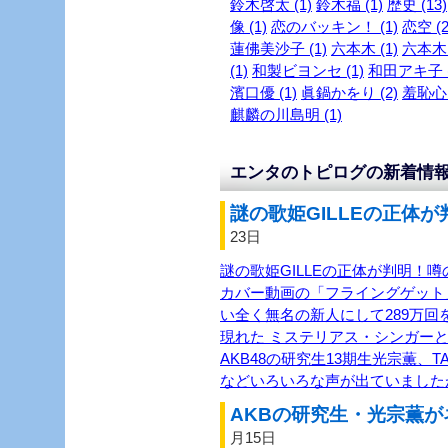
鈴木啓太 (1)
鈴木福 (1)
歴史 (13)
像 (1)
恋のバッキン！ (1)
恋空 (2
蓮佛美沙子 (1)
六本木 (1)
六本木～
(1)
和製ビヨンセ (1)
和田アキ子 (
濱口優 (1)
眞鍋かをり (2)
羞恥心 
麒麟の川島明 (1)
エンタのトピログの新着情
謎の歌姫GILLEの正体が
23日
謎の歌姫GILLEの正体が判明！噂
カバー動画の「フライングゲット
い全く無名の新人にして289万回を
現れた ミステリアス・シンガーと
AKB48の研究生13期生光宗薫、TASH
などいろいろな声が出ていました
AKBの研究生・光宗薫が
月15日