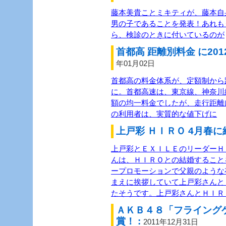
藤本美貴ことミキティが、藤本自
男の子であることを発表！あれも
ら、検診のときに付いているのが
首都高 距離別料金 に201
年01月02日
首都高の料金体系が、定額制から距
に。首都高速は、東京線、神奈川
額の均一料金でしたが、走行距離
の利用者は、実質的な値下げに
上戸彩 ＨＩＲＯ 4月春に
上戸彩とＥＸＩＬＥのリーダーＨＩ
んは、ＨＩＲＯとの結婚すること
ープロモーションで父親のような
まえに挨拶していて上戸彩さんと
たそうです。上戸彩さんとＨＩＲ
ＡＫＢ４８「フライング
賞！ :
2011年12月31日