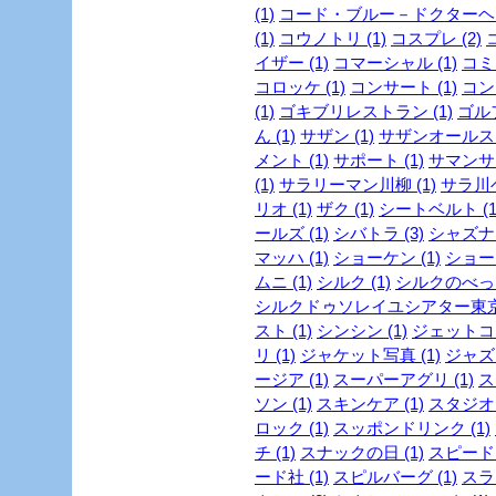
(1)
コード・ブルー－ドクターヘリ
(1)
コウノトリ (1)
コスプレ (2)
イザー (1)
コマーシャル (1)
コミッ
コロッケ (1)
コンサート (1)
コンビ
(1)
ゴキブリレストラン (1)
ゴルフ
ん (1)
サザン (1)
サザンオールスタ
メント (1)
サポート (1)
サマンサタ
(1)
サラリーマン川柳 (1)
サラ川ベ
リオ (1)
ザク (1)
シートベルト (1
ールズ (1)
シバトラ (3)
シャズナ 
マッハ (1)
ショーケン (1)
ショー
ムニ (1)
シルク (1)
シルクのべっぴ
シルクドゥソレイユシアター東京 
スト (1)
シンシン (1)
ジェットコー
リ (1)
ジャケット写真 (1)
ジャズ 
ージア (1)
スーパーアグリ (1)
ス
ソン (1)
スキンケア (1)
スタジオジ
ロック (1)
スッポンドリンク (1)
チ (1)
スナックの日 (1)
スピード・
ード社 (1)
スピルバーグ (1)
スラ