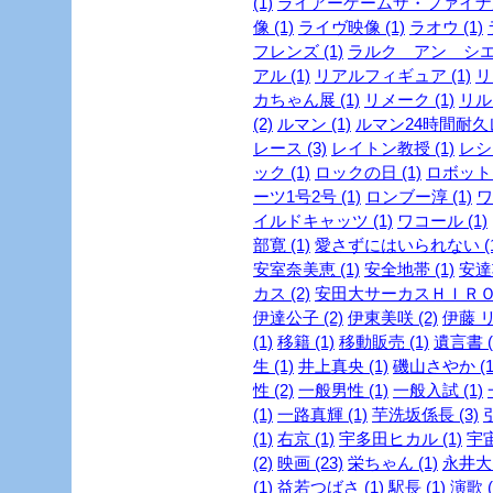
(1)
ライアーゲームザ・ファイナル
像 (1)
ライヴ映像 (1)
ラオウ (1)
フレンズ (1)
ラルク アン シエル
アル (1)
リアルフィギュア (1)
リ
カちゃん展 (1)
リメーク (1)
リルビ
(2)
ルマン (1)
ルマン24時間耐久レ
レース (3)
レイトン教授 (1)
レシピ
ック (1)
ロックの日 (1)
ロボット 
ーツ1号2号 (1)
ロンブー淳 (1)
ワ
イルドキャッツ (1)
ワコール (1)
部寛 (1)
愛さずにはいられない (1
安室奈美恵 (1)
安全地帯 (1)
安達
カス (2)
安田大サーカスＨＩＲＯ 
伊達公子 (2)
伊東美咲 (2)
伊藤 リ
(1)
移籍 (1)
移動販売 (1)
遺言書 (
生 (1)
井上真央 (1)
磯山さやか (1
性 (2)
一般男性 (1)
一般入試 (1)
(1)
一路真輝 (1)
芋洗坂係長 (3)
引
(1)
右京 (1)
宇多田ヒカル (1)
宇宙
(2)
映画 (23)
栄ちゃん (1)
永井大 
(1)
益若つばさ (1)
駅長 (1)
演歌 (