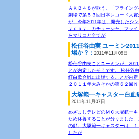
ＡＫＢ４８が歌う、「フライング
劇場で第５３回日本レコード大賞
が、今年2011年は、発売したシ
ｙｄａｙ、カチューシャ、フライ
らマリコと全てが
松任谷由実 ユーミン20
場か？ :
2011年11月08日
松任谷由実ことユーミンが、201
とが内定したそうです。 松任谷由
紅白歌合戦に出場することが内定
２０１１年大みそかの第６２回Ｎ
大塚範一キャスター白血病
2011年11月07日
めざましテレビのＭＣ大塚範一キ
ため休養することが分りました。
の顔。大塚範一キャスターは、１
したが