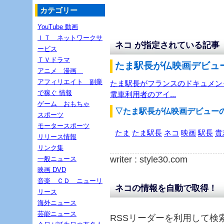
カテゴリー
YouTube 動画
ＩＴ ネットワークサ
ネコ が指定されている記事
ービス
ＴＶドラマ
たま駅長が仏映画デビュー
アニメ 漫画
アフィリエイト 副業
たま駅長がフランスのドキュメン
で稼ぐ 情報
電車利用者のアイ...
ゲーム おもちゃ
▽たま駅長が仏映画デビュー
スポーツ
モータースポーツ
たま
たま駅長
ネコ
映画
駅長
貴
リリース情報
リンク集
writer : style30.com
一般ニュース
映画 DVD
音楽 ＣＤ ニューリ
ネコの情報を自動で取得！
リース
海外ニュース
芸能ニュース
RSSリーダーを利用して検