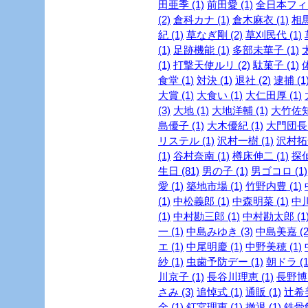
田亜季 (1)
前田愛 (1)
全日本フィギ
(2)
倉科カナ (1)
倉木麻衣 (1)
相馬
紀 (1)
草なぎ剛 (2)
草刈民代 (1)
(1)
足跡機能 (1)
多部未華子 (1)
(1)
打撃天使ルリ (2)
駄菓子 (1)
食堂 (1)
対決 (1)
退社 (2)
逮捕 (1
大賞 (1)
大食い (1)
大仁田厚 (1)
(3)
大地 (1)
大地洋輔 (1)
大竹佐知 
島優子 (1)
大木優紀 (1)
大門団長 
リステル (1)
沢村一樹 (1)
沢村拓一
(1)
谷村奈南 (1)
樽床伸二 (1)
探
生日 (81)
男の子 (1)
男ゴコロ (1)
愛 (1)
築地市場 (1)
竹野内豊 (1)
(1)
中松義郎 (1)
中森明菜 (1)
中川
(1)
中村勘三郎 (1)
中村勘太郎 (1
一 (1)
中島みゆき (3)
中島美嘉 (2
エ (1)
中尾明慶 (1)
中野美穂 (1)
紗 (1)
虫歯予防デー (1)
朝ドラ (1
川京子 (1)
長谷川理恵 (1)
長野博 
さみ (3)
追悼式 (1)
通販 (1)
辻希美
金 (1)
釘宮理恵 (1)
撤退 (1)
鉄骨飲