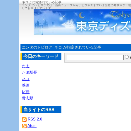
ネコ が指定されている記事
エンタ のトピログでは、面白ニュースから、ビジネスまでいま話題の時事ネタ・
してお届けしています。
エンタのトピログ
ネコ が指定されている記事
今日のキーワード
たま
たま駅長
ネコ
映画
駅長
貴志駅
当サイトのRSS
RSS 2.0
Atom