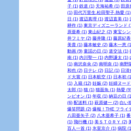
子 (1)
鉄道 (1)
天海祐希 (1)
田原俊
(1)
田代万里生.松田聖子.熱愛 (1)
日 (1)
渡辺真理 (1)
渡辺直美 (1)
耕作 (1)
東京ディズニーランド (1
原亜希 (1)
東山紀之 (2)
東宝シンデ
井フミヤ (2)
藤井隆 (1)
藤原紀香 
美貴 (1)
藤本敏史 (2)
藤木一恵 (1
動画 (9)
童謡の日 (1)
道交法 (1)
南 (1)
内川聖一 (1)
内野謙太 (1)
(1)
南沢奈央 (2)
南明奈 (1)
南野陽
和也 (2)
日テレ (2)
日記 (1)
日清食
ド大賞 (1)
日本航空 (1)
日本初 (1
(1)
入籍 (12)
妊娠 (2)
妊婦ヌード (
太郎 (1)
猫 (1)
猫面魚 (1)
熱愛 (9
ンピオン (1)
年収 (1)
納豆の日 (1
(6)
配送料 (1)
萩原健一 (2)
白い猫 
爆笑問題 (2)
爆報！THE フライデー
八田亜矢子 (2)
八木亜希子 (1)
番
(1)
飛行機 (1)
美ＳＴＯＲＹ (2)
美
百人一首 (1)
氷室京介 (1)
病院 (1