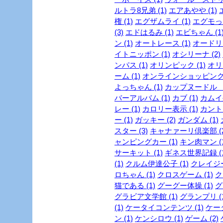
ルトラ8兄弟 (1)
エアあやや (1)
権 (1)
エグザムライ (1)
エグモっち
(3)
エドはるみ (1)
エビちゃん (1
ン (1)
オートレース (1)
オードリー
イトニッポン (1)
オシリーナ (2)
ンパス (1)
オリンピック (1)
オリ
ーム (1)
オンラインショッピング 
よっちゃん (1)
カップヌードル ミ
バーアルバム (1)
カブ (1)
カムイ外
レー (1)
カロリー表示 (1)
カントリ
ー (1)
ガッキー (2)
ガンダム (1)
スター (3)
キャナァーリ倶楽部 (2
ャンピングカー (1)
キン肉マン (1
サーキット (1)
ギネス世界記録 (1
(1)
クルム伊達公子 (1)
クレイジー
ロちゃん (1)
クロスゲーム (1)
ク
猫である (1)
グーグー体操 (1)
グ
グラビア文学館 (1)
グランプリ (1
(1)
ケータイコンテンツ (1)
ケータ
ン (1)
ケンシロウ (1)
ゲーム (2)