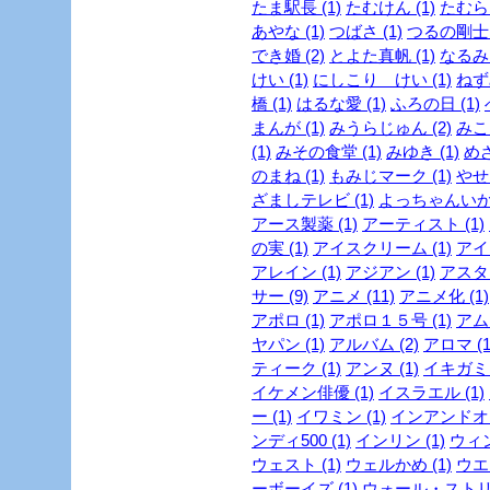
たま駅長 (1)
たむけん (1)
たむらけ
あやな (1)
つばさ (1)
つるの剛士 (
でき婚 (2)
とよた真帆 (1)
なるみ 
けい (1)
にしこり けい (1)
ねず
橋 (1)
はるな愛 (1)
ふろの日 (1)
まんが (1)
みうらじゅん (2)
みこ
(1)
みその食堂 (1)
みゆき (1)
めざ
のまね (1)
もみじマーク (1)
やせ
ざましテレビ (1)
よっちゃんいか 
アース製薬 (1)
アーティスト (1)
の実 (1)
アイスクリーム (1)
アイド
アレイン (1)
アジアン (1)
アスタリ
サー (9)
アニメ (11)
アニメ化 (1)
アポロ (1)
アポロ１５号 (1)
アムラ
ヤパン (1)
アルバム (2)
アロマ (1
ティーク (1)
アンヌ (1)
イキガミ 
イケメン俳優 (1)
イスラエル (1)
ー (1)
イワミン (1)
インアンドオン
ンディ500 (1)
インリン (1)
ウィン
ウェスト (1)
ウェルかめ (1)
ウエス
ーボーイズ (1)
ウォール・ストリ