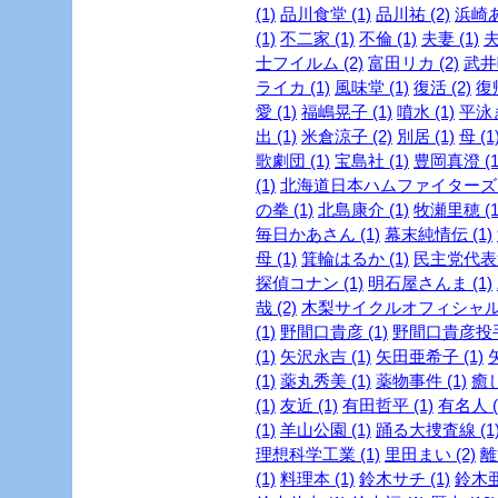
(1)
品川食堂 (1)
品川祐 (2)
浜崎あ
(1)
不二家 (1)
不倫 (1)
夫妻 (1)
夫
士フイルム (2)
富田リカ (2)
武井咲
ライカ (1)
風味堂 (1)
復活 (2)
復帰
愛 (1)
福嶋晃子 (1)
噴水 (1)
平泳ぎ
出 (1)
米倉涼子 (2)
別居 (1)
母 (1
歌劇団 (1)
宝島社 (1)
豊岡真澄 (1
(1)
北海道日本ハムファイターズ (
の拳 (1)
北島康介 (1)
牧瀬里穂 (1
毎日かあさん (1)
幕末純情伝 (1)
母 (1)
箕輪はるか (1)
民主党代表選
探偵コナン (1)
明石屋さんま (1)
哉 (2)
木梨サイクルオフィシャルブ
(1)
野間口貴彦 (1)
野間口貴彦投手 
(1)
矢沢永吉 (1)
矢田亜希子 (1)
(1)
薬丸秀美 (1)
薬物事件 (1)
癒し
(1)
友近 (1)
有田哲平 (1)
有名人 (
(1)
羊山公園 (1)
踊る大捜査線 (1
理想科学工業 (1)
里田まい (2)
離
(1)
料理本 (1)
鈴木サチ (1)
鈴木亜