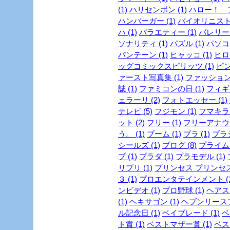
(1)
ハリセンボン (1)
ハロー！ プ
ハンバーガー (1)
バイオリニスト 
ハ (1)
バラエティー (1)
バレリーヌ
ソナリティ (1)
パズル (1)
パソコン
パンテーン (1)
ヒャッコ (1)
ヒロイ
ッグコミックスピリッツ (1)
ピン
ァースト写真集 (1)
ファッション
誌 (1)
ファミコンの日 (1)
フィギュ
ェラーリ (2)
フォトエッセー (1)
テレビ (5)
フジモン (1)
フマキラー
ット (2)
フリー (1)
フリーアナウン
う。 (1)
ブーム (1)
ブラ (1)
ブラジ
シールズ (1)
ブログ (8)
プライム
プ (1)
プラダ (1)
プラモデル (1)
リプリ (1)
プリンセス プリンセス 
３ (1)
プロエンタテインメント (1
ンビデオ (1)
プロ野球 (1)
ヘアスタ
(1)
ヘキサゴン (1)
ヘブンリースプ
ル記念日 (1)
ベイブレード (1)
ベ
ト賞 (1)
ベストマザー賞 (1)
ベスト