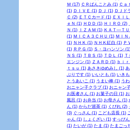
Ｍ (17)
ＣＲばんことみ (1)
Ｃａｔ
(1)
ＤＩＶＥ (1)
ＤＪ (1)
ＤＪドラ
Ｃ (2)
ＥＴＣカード (1)
ＥＸＩＬＥ
ｅＮ (1)
ＨＤＤ (1)
ＨＩＲＯ (2)
Ｎ (1)
ＩＺＡＭ (1)
ＫＡＴ―ＴＵＮ
(1)
ＭＩＣＡ３ＣＨＵ (1)
ＭＩＮＡ
(1)
ＮＨＫ (1)
ＮＨＫ紅白 (1)
ＰＶ
(1)
ＲＰＧ (1)
Ｓ・ヨハンソン (1
ＮＳ (1)
ＴＢＳ (1)
ＴＤＬ (1)
Ｔ
エンジン (1)
ＺＡＲＤ (1)
ｂｉｒｄ
ｔｓｕ (1)
あさきゆめみし (1)
あ
ぶりです (1)
いいとも (1)
いきも
とうあいこ (1)
うまい棒 (1)
うわさ
おニャン子クラブ (1)
おニャン子
お医者さん (1)
お菓子の日 (1)
お
風呂 (1)
お弁当 (1)
お母さん (1)
ん (1)
からだ巡茶 (1)
くびれ (2)
(3)
ぐっさん (1)
こども店長 (1)
ゃん (1)
しょくざい (1)
すっぴん
(1)
たいが (1)
たま (1)
たまごっち 