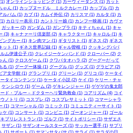
1)
オンラインショッピング (1)
カーヴィーダンス (1)
カット
ゃん (1)
カップヌードル ミルクカレー (1)
カップル (1)
カ
ルバム (1)
カブ (1)
カムイ外伝 (2)
カリスマ (1)
カルタ (1)
カ
1)
カロリー表示 (1)
カントリー娘 (1)
カンフー映画 (1)
カヴァ
)
ガッキー (2)
ガンダム (1)
ガンプラ (1)
キティちゃん (1)
キャ
 (3)
キャナァーリ倶楽部 (2)
キャラクター (1)
キャロル (1)
キ
ングカー (1)
キン肉マン (1)
ギタリスト (1)
ギネス (2)
ギネス
ット (1)
ギネス世界記録 (1)
ギャル曽根 (1)
クッキングパパ
ルム伊達公子 (1)
クレイジーケンバンド (1)
クローバー (2)
ク
ん (1)
クロスゲーム (1)
クワバタオハラ (2)
グーグーだって
る (1)
グーグー体操 (1)
グーグル (1)
グッズ (1)
グラビア (2)
ア文学館 (1)
グランプリ (1)
グリーン (1)
グリコ (1)
ケータイ
ータイコンテンツ (1)
ケータイ小説 (2)
ケイ (1)
ケリー・チャ
)
ケンシロウ (1)
ゲーム (2)
ゲキレンジャー (1)
ゲゲゲの鬼太郎
ード・ブルー－ドクターヘリ緊急救命 (1)
コアリズム (4)
コイ
ウノトリ (1)
コスプレ (2)
コスプレサミット (1)
コマーシャラ
 (1)
コマーシャル (1)
コミック (1)
コミュニティーサイト (1)
ケ (1)
コンサート (1)
コンビニ (1)
ゴーオンジャー (1)
ゴール
キブリレストラン (1)
ゴルフ (1)
サイトポリシー (1)
サザエさ
)
サザン (1)
サザンオールスターズ (1)
サッカー選手 (1)
サプリ
 (1)
サポート (1)
サマンサタバサ (1)
サライ (1)
サラダの日