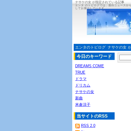
ナサケの女 が指定されている記事
エンタ のトピログでは、面白ニュースか
してお届けしています。
エンタのトピログ
ナサケの女 
今日のキーワード
DREAMS COME
TRUE
ドラマ
ドリカム
ナサケの女
新曲
米倉涼子
当サイトのRSS
RSS 2.0