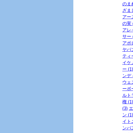
のまね
ざまし
アース
の実 (
アレイ
サー (
アポロ
ヤパン
ティー
イケメ
ー (1
ンディ
ウェス
ーボー
ルトラ
権 (1
(3)
エ
ン (1
イトニ
ンパス