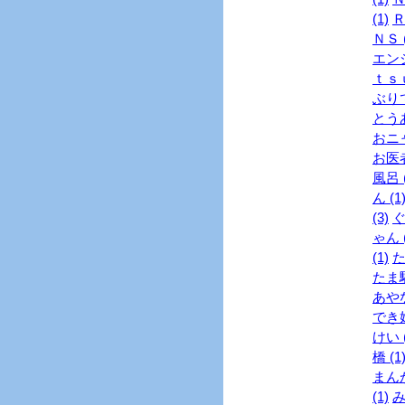
(1)
Ｒ
ＮＳ (
エンジ
ｔｓｕ
ぶりで
とうあ
おニャ
お医者
風呂 (
ん (1
(3)
ぐ
ゃん (
(1)
た
たま駅
あやな
でき婚
けい (
橋 (1
まんが
(1)
み