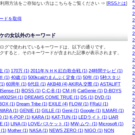
の利用方法をご存知ない方はこちらをご覧ください ⇒ [
RSSとは
]
ードを取得
ケの女以外のキーワード
ログで使われているキーワードは、以下の通りです。
クすると、そのキーワードが含まれた記事が表示されます。
 (1)
170万 (1)
2011年ＮＨＫ紅白歌合戦 (1)
24時間テレビ (1)
 (1)
40歳 (1)
500kcalのまんぷく定食 (1)
50年 (1)
5秒スタジ
1)
60周年 (1)
6代目 (1)
AKB48 (4)
AKIRA.交際 (1)
ASTALIFT
Sense (1)
BOSS (1)
C-C-B (1)
CM (4)
CatGenie (1)
D-BOYS
M002SH (1)
DREAMS COME TRUE (1)
DS (1)
DVD (1)
OX (1)
Dream Tribe (1)
EXILE (4)
FLOW (1)
FRaU (1)
WARA (1)
GENIE (1)
GILLE (1)
Genji (1)
Google (1)
ILMARI (1)
 (1)
K-POP (1)
KARA (1)
KAT-TUN (1)
LEDライト (1)
LIAR
 (1)
LINA (1)
LOVEバスケット (1)
MW-ムウ- (1)
Microsoft (1)
 (1)
Mother (1)
NASA (1)
NEWS ZERO (1)
NIGO (1)
NON