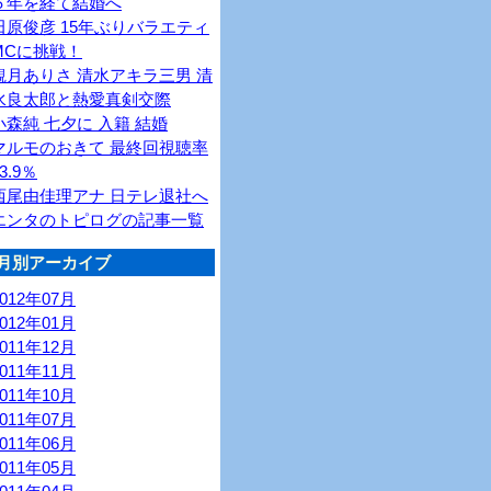
６年を経て結婚へ
田原俊彦 15年ぶりバラエティ
MCに挑戦！
観月ありさ 清水アキラ三男 清
水良太郎と熱愛真剣交際
小森純 七夕に 入籍 結婚
マルモのおきて 最終回視聴率
3.9％
西尾由佳理アナ 日テレ退社へ
エンタのトピログの記事一覧
月別アーカイブ
2012年07月
2012年01月
2011年12月
2011年11月
2011年10月
2011年07月
2011年06月
2011年05月