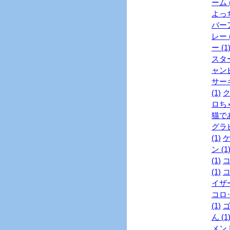
ーム (
よっち
バーア
レー (
ー (1
スター
ャンピ
サーキ
(1)
ク
ロちゃ
猫であ
グラビ
(1)
ケ
ン (1
(1)
コ
(1)
コ
イザー
コロッ
(1)
ゴ
ん (1
メント