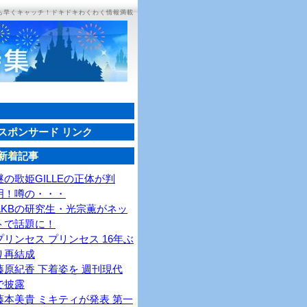
ち早くキャッチ！ドキドキわくわく情報満載
スポンサード リンク
新着記事
謎の歌姫GILLEの正体が判
明！噂の・・・
AKBの研究生・光宗薫がネッ
トで話題に！
プリンセス プリンセス 16年ぶ
り再結成
藤原紀香 下着姿を 週刊現代
で披露
藤本美貴 ミキティが発表 第一