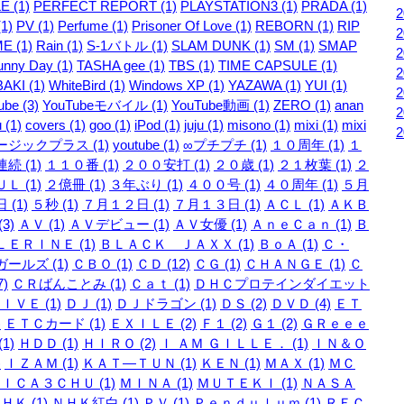
E (1)
PERFECT REPORT (1)
PLAYSTATION3 (1)
PRADA (1)
1)
PV (1)
Perfume (1)
Prisoner Of Love (1)
REBORN (1)
RIP
E (1)
Rain (1)
S-1バトル (1)
SLAM DUNK (1)
SM (1)
SMAP
unny Day (1)
TASHA gee (1)
TBS (1)
TIME CAPSULE (1)
AKI (1)
WhiteBird (1)
Windows XP (1)
YAZAWA (1)
YUI (1)
be (3)
YouTubeモバイル (1)
YouTube動画 (1)
ZERO (1)
anan
 (1)
covers (1)
goo (1)
iPod (1)
juju (1)
misono (1)
mixi (1)
mixi
ージックプラス (1)
youtube (1)
∞プチプチ (1)
１０周年 (1)
１
続 (1)
１１０番 (1)
２００安打 (1)
２０歳 (1)
２１枚葉 (1)
２
Ｌ (1)
２億冊 (1)
３年ぶり (1)
４００号 (1)
４０周年 (1)
５月
 (1)
５秒 (1)
７月１２日 (1)
７月１３日 (1)
ＡＣＬ (1)
ＡＫＢ
3)
ＡＶ (1)
ＡＶデビュー (1)
ＡＶ女優 (1)
ＡｎｅＣａｎ (1)
Ｂ
ＥＲＩＮＥ (1)
ＢＬＡＣＫ ＪＡＸＸ (1)
ＢｏＡ (1)
Ｃ・
ールズ (1)
ＣＢＯ (1)
ＣＤ (12)
ＣＧ (1)
ＣＨＡＮＧＥ (1)
Ｃ
7)
ＣＲばんことみ (1)
Ｃａｔ (1)
ＤＨＣプロテインダイエット
ＩＶＥ (1)
ＤＪ (1)
ＤＪドラゴン (1)
ＤＳ (2)
ＤＶＤ (4)
ＥＴ
)
ＥＴＣカード (1)
ＥＸＩＬＥ (2)
Ｆ１ (2)
Ｇ１ (2)
ＧＲｅｅｅ
1)
ＨＤＤ (1)
ＨＩＲＯ (2)
Ｉ ＡＭ ＧＩＬＬＥ． (1)
ＩＮ＆Ｏ
)
ＩＺＡＭ (1)
ＫＡＴ―ＴＵＮ (1)
ＫＥＮ (1)
ＭＡＸ (1)
ＭＣ
ＩＣＡ３ＣＨＵ (1)
ＭＩＮＡ (1)
ＭＵＴＥＫＩ (1)
ＮＡＳＡ
ＨＫ (1)
ＮＨＫ紅白 (1)
ＰＶ (1)
Ｐｅｎｄｕｌｕｍ (1)
ＲＥＣ