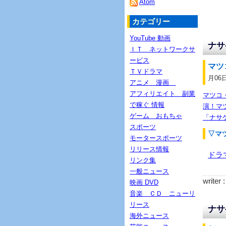
Atom
カテゴリー
YouTube 動画
ナサ
ＩＴ ネットワークサ
ービス
マツ
ＴＶドラマ
月06
アニメ 漫画
アフィリエイト 副業
マツコ
で稼ぐ 情報
演！マ
ゲーム おもちゃ
「ナサ
スポーツ
▽マ
モータースポーツ
リリース情報
ドラ
リンク集
一般ニュース
writer 
映画 DVD
音楽 ＣＤ ニューリ
リース
ナサ
海外ニュース