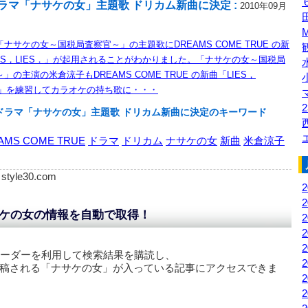
ラマ「ナサケの女」主題歌 ドリカム新曲に決定 :
2010年09月
ナサケの女～国税局査察官～」の主題歌にDREAMS COME TRUE の新
IES，LIES．」が起用されることがわかりました。「ナサケの女～国税局
」の主演の米倉涼子もDREAMS COME TRUE の新曲「LIES，
S．」を練習してカラオケの持ち歌に・・・
2
ドラマ「ナサケの女」主題歌 ドリカム新曲に決定のキーワード
AMS COME TRUE
ドラマ
ドリカム
ナサケの女
新曲
米倉涼子
: style30.com
ケの女の情報を自動で取得！
リーダーを利用して検索結果を購読し、
稿される「
ナサケの女
」が入っている記事にアクセスできま