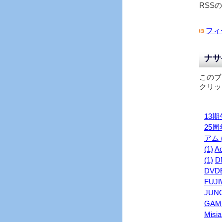
RSS
フィ
ナサ
このブ
クリッ
13期生
25周年
アム (
(1)
Ad
(1)
D
DVDB
FUJI
JUNO
GAME
Misia