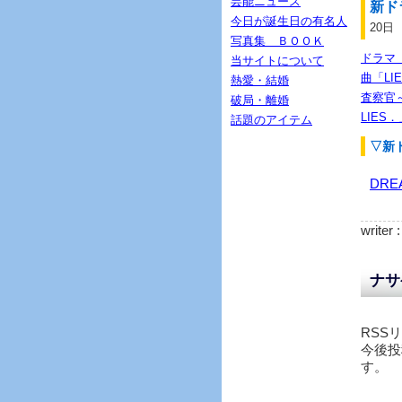
芸能ニュース
新ド
今日が誕生日の有名人
20日
写真集 ＢＯＯＫ
ドラマ「
当サイトについて
曲「L
熱愛・結婚
査察官～
破局・離婚
LIE
話題のアイテム
▽新
DRE
writer 
ナサ
RSS
今後投
す。