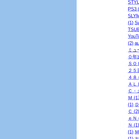
STYL
PS3 (
SLYM
(1)
S
TSUB
YouTu
(2)
au
ミュ
０年連
ＳＯＵ
２５日
４８ (
ＡＬＬ
Ｃ・ガ
Ｍ (1
(1)
Ｄ
Ｃ (2
ｅＮ (
Ｎ (1
(1)
Ｍ
(1)
Ｎ