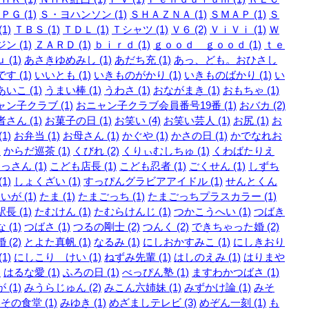
ＰＧ (1)
Ｓ・ヨハンソン (1)
ＳＨＡＺＮＡ (1)
ＳＭＡＰ (1)
Ｓ
1)
ＴＢＳ (1)
ＴＤＬ (1)
Ｔシャツ (1)
Ｖ６ (2)
ＶｉＶｉ (1)
Ｗ
ン (1)
ＺＡＲＤ (1)
ｂｉｒｄ (1)
ｇｏｏｄ ｇｏｏｄ (1)
ｔｅ
 (1)
あさきゆめみし (1)
あだち充 (1)
あっ、ども。おひさし
す (1)
いいとも (1)
いきものがかり (1)
いきものばかり (1)
い
いこ (1)
うまい棒 (1)
うわさ (1)
おながまき (1)
おもちゃ (1)
ン子クラブ (1)
おニャン子クラブ会員番号19番 (1)
おバカ (2)
さん (1)
お菓子の日 (1)
お笑い (4)
お笑い芸人 (1)
お尻 (1)
お
1)
お弁当 (1)
お母さん (1)
かぐや (1)
かさの日 (1)
かでなれお
)
からだ巡茶 (1)
くびれ (2)
くりぃむしちゅ (1)
くわばたりえ
っさん (1)
こども店長 (1)
こども忍者 (1)
ごくせん (1)
しずち
1)
しょくざい (1)
すっぴんグラビアアイドル (1)
せんとくん
いが (1)
たま (1)
たまごっち (1)
たまごっちプラスカラー (1)
長 (1)
たむけん (1)
たむらけんじ (1)
つかこうへい (1)
つばき
 (1)
つばさ (1)
つるの剛士 (2)
つんく (2)
できちゃった婚 (2)
 (2)
とよた真帆 (1)
なるみ (1)
にしおかすみこ (1)
にしきおり
1)
にしこり けい (1)
ねずみ先輩 (1)
はしのえみ (1)
はりまや
)
はるな愛 (1)
ふろの日 (1)
べっぴん塾 (1)
ますわかつばさ (1)
 (1)
みうらじゅん (2)
みこん六姉妹 (1)
みずかけ論 (1)
みそ
その食堂 (1)
みゆき (1)
めざましテレビ (3)
めぞん一刻 (1)
も