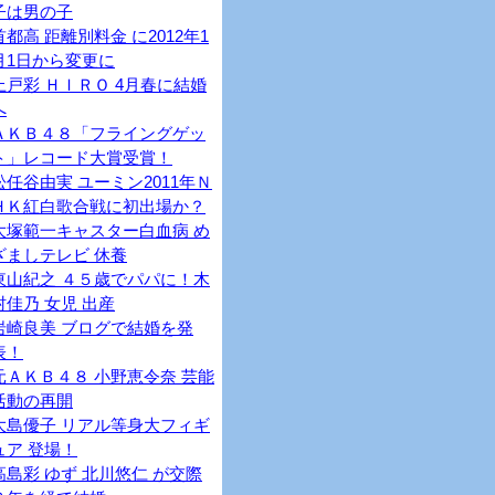
子は男の子
首都高 距離別料金 に2012年1
月1日から変更に
上戸彩 ＨＩＲＯ 4月春に結婚
へ
ＡＫＢ４８「フライングゲッ
ト」レコード大賞受賞！
松任谷由実 ユーミン2011年Ｎ
ＨＫ紅白歌合戦に初出場か？
大塚範一キャスター白血病 め
ざましテレビ 休養
東山紀之 ４５歳でパパに！木
村佳乃 女児 出産
岩崎良美 ブログで結婚を発
表！
元ＡＫＢ４８ 小野恵令奈 芸能
活動の再開
大島優子 リアル等身大フィギ
ュア 登場！
高島彩 ゆず 北川悠仁 が交際