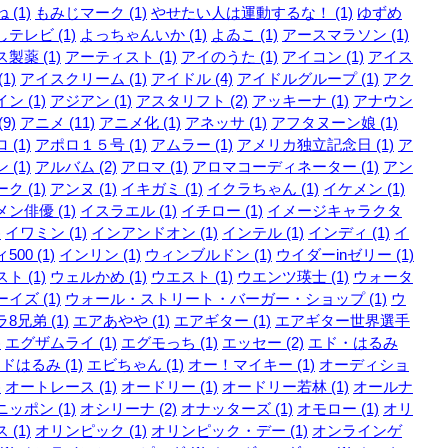
 (1)
もみじマーク (1)
やせたい人は運動するな！ (1)
ゆずめ
テレビ (1)
よっちゃんいか (1)
よゐこ (1)
アースマラソン (1)
製薬 (1)
アーティスト (1)
アイのうた (1)
アイコン (1)
アイス
1)
アイスクリーム (1)
アイドル (4)
アイドルグループ (1)
アク
ン (1)
アジアン (1)
アスタリフト (2)
アッキーナ (1)
アナウン
9)
アニメ (11)
アニメ化 (1)
アネッサ (1)
アフタヌーン娘 (1)
 (1)
アポロ１５号 (1)
アムラー (1)
アメリカ独立記念日 (1)
ア
 (1)
アルバム (2)
アロマ (1)
アロマコーディネーター (1)
アン
ク (1)
アンヌ (1)
イキガミ (1)
イクラちゃん (1)
イケメン (1)
ン俳優 (1)
イスラエル (1)
イチロー (1)
イメージキャラクタ
)
イワミン (1)
インアンドオン (1)
インテル (1)
インディ (1)
イ
500 (1)
インリン (1)
ウィンブルドン (1)
ウイダーinゼリー (1)
ト (1)
ウェルかめ (1)
ウエスト (1)
ウエンツ瑛士 (1)
ウォータ
イズ (1)
ウォール・ストリート・バーガー・ショップ (1)
ウ
8兄弟 (1)
エアあやや (1)
エアギター (1)
エアギター世界選手
)
エグザムライ (1)
エグモっち (1)
エッセー (2)
エド・はるみ
ドはるみ (1)
エビちゃん (1)
オー！マイキー (1)
オーディショ
)
オートレース (1)
オードリー (1)
オードリー若林 (1)
オールナ
ッポン (1)
オシリーナ (2)
オナッターズ (1)
オモロー (1)
オリ
 (1)
オリンピック (1)
オリンピック・デー (1)
オンラインゲ