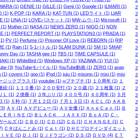
WARA (1)
GENIE (1)
GILLE (1)
Genji (1)
Google (1)
ILMARI (1)
 (1)
K-POP (1)
KARA (1)
KAT-TUN (1)
LEDライト (1)
LIAR
 (1)
LINA (1)
LOVEバスケット (1)
MW-ムウ- (1)
Microsoft (1)
 (1)
Mother (1)
NASA (1)
NEWS ZERO (1)
NIGO (1)
NON
E (1)
PERFECT REPORT (1)
PLAYSTATION3 (1)
PRADA (1)
1)
PV (1)
Perfume (1)
Prisoner Of Love (1)
REBORN (1)
RIP
E (1)
Rain (1)
S-1バトル (1)
SLAM DUNK (1)
SM (1)
SMAP
unny Day (1)
TASHA gee (1)
TBS (1)
TIME CAPSULE (1)
AKI (1)
WhiteBird (1)
Windows XP (1)
YAZAWA (1)
YUI (1)
be (3)
YouTubeモバイル (1)
YouTube動画 (1)
ZERO (1)
anan
 (1)
covers (1)
goo (1)
iPod (1)
juju (1)
misono (1)
mixi (1)
mixi
ージックプラス (1)
youtube (1)
∞プチプチ (1)
１０周年 (1)
１
続 (1)
１１０番 (1)
２００安打 (1)
２０歳 (1)
２１枚葉 (1)
２
Ｌ (1)
２億冊 (1)
３年ぶり (1)
４００号 (1)
４０周年 (1)
５月
 (1)
５秒 (1)
７月１２日 (1)
７月１３日 (1)
ＡＣＬ (1)
ＡＫＢ
3)
ＡＶ (1)
ＡＶデビュー (1)
ＡＶ女優 (1)
ＡｎｅＣａｎ (1)
Ｂ
ＥＲＩＮＥ (1)
ＢＬＡＣＫ ＪＡＸＸ (1)
ＢｏＡ (1)
Ｃ・
ールズ (1)
ＣＢＯ (1)
ＣＤ (12)
ＣＧ (1)
ＣＨＡＮＧＥ (1)
Ｃ
7)
ＣＲばんことみ (1)
Ｃａｔ (1)
ＤＨＣプロテインダイエット
ＩＶＥ (1)
ＤＪ (1)
ＤＪドラゴン (1)
ＤＳ (2)
ＤＶＤ (4)
ＥＴ