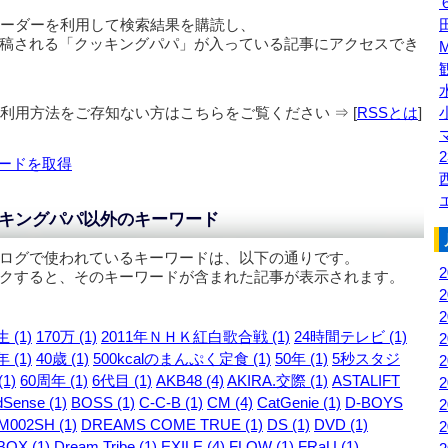
リーダーを利用して検索結果を購読し、
稿される「
クッキングパパ
」が入っている記事にアクセスでき
の利用方法をご存知ない方はこちらをご覧ください ⇒ [
RSSとは
]
2
ードを取得
キングパパ以外のキーワード
ログで使われているキーワードは、以下の通りです。
クすると、そのキーワードが含まれた記事が表示されます。
 (1)
170万 (1)
2011年ＮＨＫ紅白歌合戦 (1)
24時間テレビ (1)
 (1)
40歳 (1)
500kcalのまんぷく定食 (1)
50年 (1)
5秒スタジ
1)
60周年 (1)
6代目 (1)
AKB48 (4)
AKIRA.交際 (1)
ASTALIFT
Sense (1)
BOSS (1)
C-C-B (1)
CM (4)
CatGenie (1)
D-BOYS
M002SH (1)
DREAMS COME TRUE (1)
DS (1)
DVD (1)
OX (1)
Dream Tribe (1)
EXILE (4)
FLOW (1)
FRaU (1)