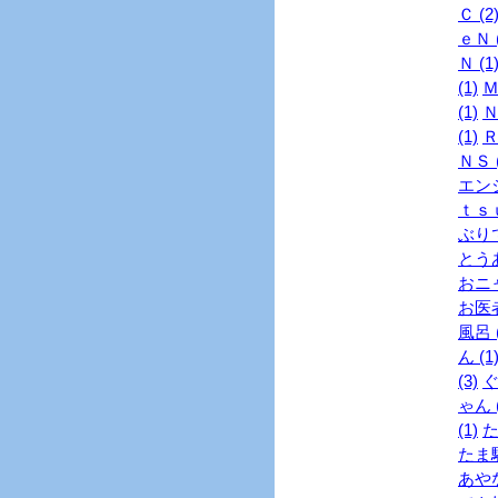
Ｃ (2
ｅＮ (
Ｎ (1
(1)
Ｍ
(1)
Ｎ
(1)
Ｒ
ＮＳ (
エンジ
ｔｓｕ
ぶりで
とうあ
おニャ
お医者
風呂 (
ん (1
(3)
ぐ
ゃん (
(1)
た
たま駅
あやな