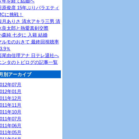
６年を経て結婚へ
田原俊彦 15年ぶりバラエティ
MCに挑戦！
観月ありさ 清水アキラ三男 清
水良太郎と熱愛真剣交際
小森純 七夕に 入籍 結婚
マルモのおきて 最終回視聴率
3.9％
西尾由佳理アナ 日テレ退社へ
エンタのトピログの記事一覧
月別アーカイブ
2012年07月
2012年01月
2011年12月
2011年11月
2011年10月
2011年07月
2011年06月
2011年05月