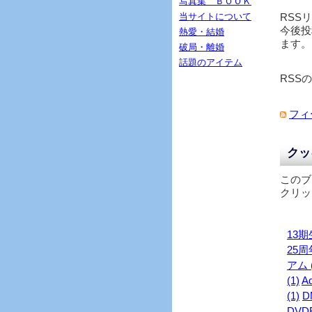
写真集 ＢＯＯＫ
当サイトについて
RSS
今後投
熱愛・結婚
ます。
破局・離婚
話題のアイテム
RSS
フィ
クッ
このブ
クリッ
13期生
25周年
アム (
(1)
Ad
(1)
D
DVDB