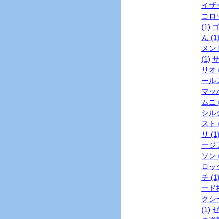
イザー
コロッ
(1)
ゴ
ん (1
メント
(1)
サ
リオ (
ールズ
マッハ
ムニ (
シル
スト (
リ (1
ージア
ソン (
ロック
チ (1
ード社
クシー
(1)
ゼ