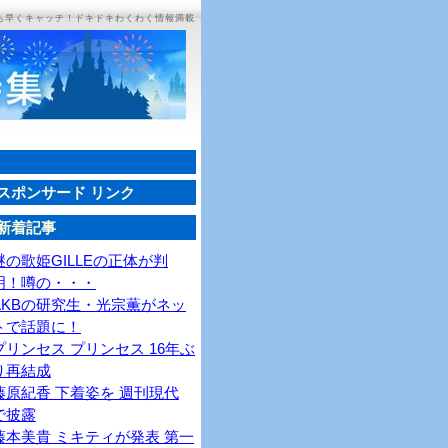
ち早くキャッチ！ドキドキわくわく情報満載
スポンサード リンク
新着記事
謎の歌姫GILLEの正体が判
明！噂の・・・
AKBの研究生・光宗薫がネッ
トで話題に！
プリンセス プリンセス 16年ぶ
り再結成
藤原紀香 下着姿を 週刊現代
で披露
藤本美貴 ミキティが発表 第一