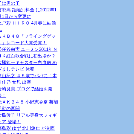
子は男の子
首都高 距離別料金 に2012年1
月1日から変更に
上戸彩 ＨＩＲＯ 4月春に結婚
へ
ＡＫＢ４８「フライングゲッ
ト」レコード大賞受賞！
松任谷由実 ユーミン2011年Ｎ
ＨＫ紅白歌合戦に初出場か？
大塚範一キャスター白血病 め
ざましテレビ 休養
東山紀之 ４５歳でパパに！木
村佳乃 女児 出産
岩崎良美 ブログで結婚を発
表！
元ＡＫＢ４８ 小野恵令奈 芸能
活動の再開
大島優子 リアル等身大フィギ
ュア 登場！
高島彩 ゆず 北川悠仁 が交際