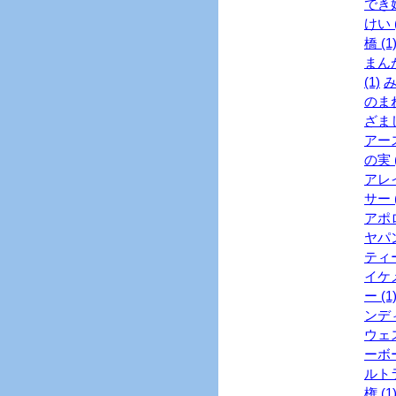
でき婚
けい (
橋 (1
まんが
(1)
み
のまね
ざまし
アース
の実 (
アレイ
サー (
アポロ
ヤパン
ティー
イケメ
ー (1
ンディ
ウェス
ーボー
ルトラ
権 (1