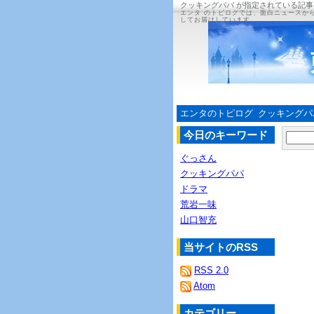
クッキングパパ が指定されている記事
エンタ のトピログでは、面白ニュースか
してお届けしています。
エンタのトピログ
クッキングパ
今日のキーワード
ぐっさん
クッキングパパ
ドラマ
荒岩一味
山口智充
当サイトのRSS
RSS 2.0
Atom
カテゴリー