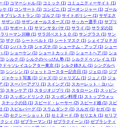
 (1)
コマーシャル (1)
コミック (1)
コミュニティーサイト (1)
ケ (1)
コンサート (1)
コンビニ (1)
ゴーオンジャー (1)
ゴール
キブリレストラン (1)
ゴルフ (1)
サイトポリシー (1)
サザエさ
)
サザン (1)
サザンオールスターズ (1)
サッカー選手 (1)
サプリ
 (1)
サポート (1)
サマンサタバサ (1)
サライ (1)
サラダの日
ラリーマン川柳 (1)
サラ川ベスト１０ (1)
サングラス (1)
サン
1)
ザク (1)
シートベルト (1)
シートマスク (1)
シェイプＵＰガ
 (1)
シバトラ (3)
シャズナ (1)
シューテム・アップ (1)
シュー
 (1)
ショーケン (1)
ショートカット (1)
ショートヘア (1)
ショ
1)
シルク (1)
シルクのべっぴん塾 (1)
シルクドゥソレイユ (1)
クドゥソレイユシアター東京 (1)
シルク姉さん (1)
シングルベ
1)
シンシン (1)
ジェットコースター記念日 (1)
ジェロ (1)
ジブ
)
ジャケット写真 (1)
ジャズ (1)
ジャリズム (1)
ジュノ (1)
ジョ
 (1)
スーパーアグリ (1)
スイング (1)
スカーレット・ヨハン
1)
スキンケア (1)
スタジオジブリ (1)
スタローン (1)
スッピン
 (1)
スッポンドリンク (1)
スッポン料理 (1)
ストップウォッ
)
スナックの日 (1)
スピード・レーサー (2)
スピード婚 (1)
スピ
 (1)
スピルバーグ (1)
スラムダンク (1)
スルガ (1)
セガ (1)
セ
 (2)
セクシーショット (1)
セミヌード (3)
セリエＡ (1)
セリフ
クシィ (1)
ゼブラーマン (1)
ゼブラクイーン (1)
ゼブラシティ