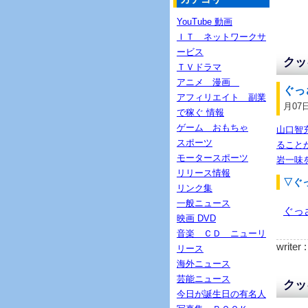
YouTube 動画
ＩＴ ネットワークサ
ービス
クッ
ＴＶドラマ
アニメ 漫画
ぐっ
アフィリエイト 副業
月07
で稼ぐ 情報
ゲーム おもちゃ
山口智
スポーツ
ること
モータースポーツ
岩一味
リリース情報
▽ぐ
リンク集
一般ニュース
ぐっ
映画 DVD
音楽 ＣＤ ニューリ
writer 
リース
海外ニュース
芸能ニュース
クッ
今日が誕生日の有名人