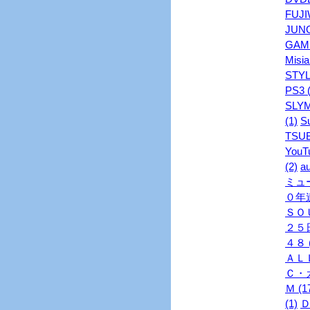
FUJI
JUNO
GAME
Misia
STYL
PS3 (
SLYM
(1)
S
TSUB
YouTu
(2)
au
ミュ
０年連
ＳＯＵ
２５日
４８ (
ＡＬＬ
Ｃ・ガ
Ｍ (1
(1)
Ｄ