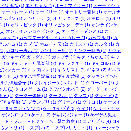
ドはるみ (1)
エビちゃん (1)
オー！マイキー (1)
オーディショ
)
オートレース (1)
オードリー (1)
オードリー若林 (1)
オールナ
ッポン (1)
オシリーナ (2)
オナッターズ (1)
オモロー (1)
オリ
 (1)
オリンピック (1)
オリンピック・デー (1)
オンラインゲ
1)
オンラインショッピング (1)
カーヴィーダンス (1)
カット
ゃん (1)
カップヌードル ミルクカレー (1)
カップル (1)
カ
ルバム (1)
カブ (1)
カムイ外伝 (2)
カリスマ (1)
カルタ (1)
カ
1)
カロリー表示 (1)
カントリー娘 (1)
カンフー映画 (1)
カヴァ
)
ガッキー (2)
ガンダム (1)
ガンプラ (1)
キティちゃん (1)
キャ
 (3)
キャナァーリ倶楽部 (2)
キャラクター (1)
キャロル (1)
キ
ングカー (1)
キン肉マン (1)
ギタリスト (1)
ギネス (2)
ギネス
ット (1)
ギネス世界記録 (1)
ギャル曽根 (1)
クッキングパパ
ルム伊達公子 (1)
クレイジーケンバンド (1)
クローバー (2)
ク
ん (1)
クロスゲーム (1)
クワバタオハラ (2)
グーグーだって
る (1)
グーグー体操 (1)
グーグル (1)
グッズ (1)
グラビア (2)
ア文学館 (1)
グランプリ (1)
グリーン (1)
グリコ (1)
ケータイ
ータイコンテンツ (1)
ケータイ小説 (2)
ケイ (1)
ケリー・チャ
)
ケンシロウ (1)
ゲーム (2)
ゲキレンジャー (1)
ゲゲゲの鬼太郎
ード・ブルー－ドクターヘリ緊急救命 (1)
コアリズム (4)
コイ
ウノトリ (1)
コスプレ (2)
コスプレサミット (1)
コマーシャラ