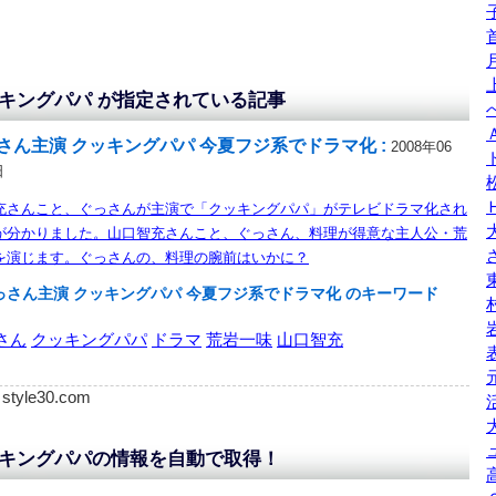
キングパパ が指定されている記事
さん主演 クッキングパパ 今夏フジ系でドラマ化 :
2008年06
日
充さんこと、ぐっさんが主演で「クッキングパパ」がテレビドラマ化され
が分かりました。山口智充さんこと、ぐっさん、料理が得意な主人公・荒
を演じます。ぐっさんの、料理の腕前はいかに？
っさん主演 クッキングパパ 今夏フジ系でドラマ化 のキーワード
さん
クッキングパパ
ドラマ
荒岩一味
山口智充
: style30.com
キングパパの情報を自動で取得！