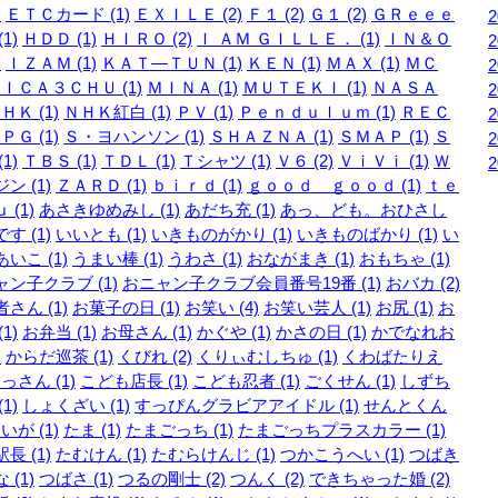
)
ＥＴＣカード (1)
ＥＸＩＬＥ (2)
Ｆ１ (2)
Ｇ１ (2)
ＧＲｅｅｅ
1)
ＨＤＤ (1)
ＨＩＲＯ (2)
Ｉ ＡＭ ＧＩＬＬＥ． (1)
ＩＮ＆Ｏ
)
ＩＺＡＭ (1)
ＫＡＴ―ＴＵＮ (1)
ＫＥＮ (1)
ＭＡＸ (1)
ＭＣ
ＩＣＡ３ＣＨＵ (1)
ＭＩＮＡ (1)
ＭＵＴＥＫＩ (1)
ＮＡＳＡ
ＨＫ (1)
ＮＨＫ紅白 (1)
ＰＶ (1)
Ｐｅｎｄｕｌｕｍ (1)
ＲＥＣ
ＰＧ (1)
Ｓ・ヨハンソン (1)
ＳＨＡＺＮＡ (1)
ＳＭＡＰ (1)
Ｓ
1)
ＴＢＳ (1)
ＴＤＬ (1)
Ｔシャツ (1)
Ｖ６ (2)
ＶｉＶｉ (1)
Ｗ
ン (1)
ＺＡＲＤ (1)
ｂｉｒｄ (1)
ｇｏｏｄ ｇｏｏｄ (1)
ｔｅ
 (1)
あさきゆめみし (1)
あだち充 (1)
あっ、ども。おひさし
す (1)
いいとも (1)
いきものがかり (1)
いきものばかり (1)
い
いこ (1)
うまい棒 (1)
うわさ (1)
おながまき (1)
おもちゃ (1)
ン子クラブ (1)
おニャン子クラブ会員番号19番 (1)
おバカ (2)
さん (1)
お菓子の日 (1)
お笑い (4)
お笑い芸人 (1)
お尻 (1)
お
1)
お弁当 (1)
お母さん (1)
かぐや (1)
かさの日 (1)
かでなれお
)
からだ巡茶 (1)
くびれ (2)
くりぃむしちゅ (1)
くわばたりえ
っさん (1)
こども店長 (1)
こども忍者 (1)
ごくせん (1)
しずち
1)
しょくざい (1)
すっぴんグラビアアイドル (1)
せんとくん
いが (1)
たま (1)
たまごっち (1)
たまごっちプラスカラー (1)
長 (1)
たむけん (1)
たむらけんじ (1)
つかこうへい (1)
つばき
 (1)
つばさ (1)
つるの剛士 (2)
つんく (2)
できちゃった婚 (2)