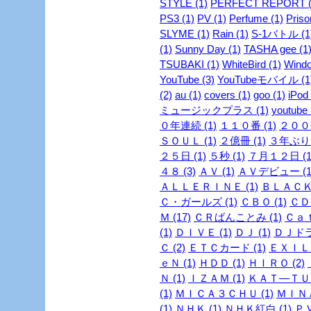
STYLE (1)
PERFECT REPORT (
PS3 (1)
PV (1)
Perfume (1)
Priso
SLYME (1)
Rain (1)
S-1バトル (1
(1)
Sunny Day (1)
TASHA gee (1
TSUBAKI (1)
WhiteBird (1)
Windo
YouTube (3)
YouTubeモバイル (1
(2)
au (1)
covers (1)
goo (1)
iPod 
ミュージックプラス (1)
youtube 
０年連続 (1)
１１０番 (1)
２００安
ＳＯＵＬ (1)
２億冊 (1)
３年ぶり 
２５日 (1)
５秒 (1)
７月１２日 (1
４８ (3)
ＡＶ (1)
ＡＶデビュー (1
ＡＬＬＥＲＩＮＥ (1)
ＢＬＡＣＫ
Ｃ・ガールズ (1)
ＣＢＯ (1)
ＣＤ 
Ｍ (17)
ＣＲばんことみ (1)
Ｃａｔ
(1)
ＤＩＶＥ (1)
ＤＪ (1)
ＤＪドラ
Ｃ (2)
ＥＴＣカード (1)
ＥＸＩＬＥ
ｅＮ (1)
ＨＤＤ (1)
ＨＩＲＯ (2)
Ｎ (1)
ＩＺＡＭ (1)
ＫＡＴ―ＴＵＮ
(1)
ＭＩＣＡ３ＣＨＵ (1)
ＭＩＮＡ
(1)
ＮＨＫ (1)
ＮＨＫ紅白 (1)
ＰＶ