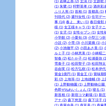
(1)
若林正恭 (2)
主演 (1)
主題歌 (
(1)
朱鷺 (1)
狩野英孝 (1)
酒井彩名 
ふり人形 (1)
首相 (1)
首都高 (1)
刊現代 (2)
週刊女性 (1)
住宅デー 
事 (14)
春よ、来い (1)
春日俊彰 (
様 (1)
女王様キャラ (1)
女子テニス
(1)
女児 (1)
女性セブン (1)
女性初 
小学館 (2)
小栗旬 (3)
小型三つ折財
小説 (2)
小雪 (3)
小川菜摘 (1)
小
(2)
小池徹平 (2)
小田あさ美 (1)
ルミ子 (1)
小林恵美 (1)
小林昭二 
智春 (2)
松たか子 (1)
松浦亜弥 (2
雪泰子 (1)
松田聖子 (3)
松田翔太 
谷由実 (1)
松方弘樹 (1)
松本伊代 
賞金1億円 (1)
賞金王 (1)
賞味期限 
彩 (2)
上地等 (1)
上地雄輔 (3)
上
(1)
上野動物園 (1)
上野動物公園 (
色即ぜねれいしょん (1)
寝る (1)
新首相 (1)
新宿コマ劇場 (1)
新庄剛
アナ (2)
森下悠里 (1)
森下涼子 (1
(1)
森尾由美 (1)
森富美 (1)
森麻季 