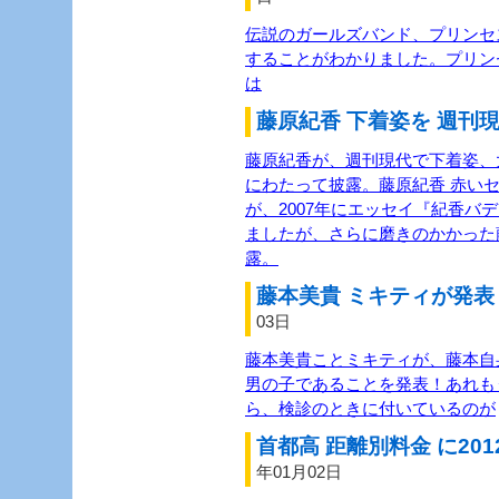
伝説のガールズバンド、プリンセス
することがわかりました。プリン
は
藤原紀香 下着姿を 週刊現
藤原紀香が、週刊現代で下着姿、
にわたって披露。藤原紀香 赤い
が、2007年にエッセイ『紀香バ
ましたが、さらに磨きのかかった
露。
藤本美貴 ミキティが発表 
03日
藤本美貴ことミキティが、藤本自
男の子であることを発表！あれも
ら、検診のときに付いているのが
首都高 距離別料金 に201
年01月02日