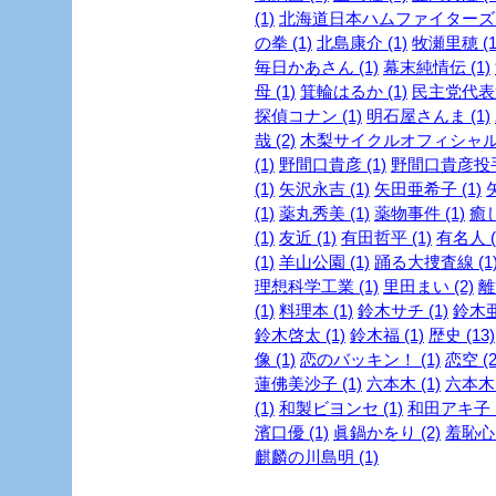
(1)
北海道日本ハムファイターズ (
の拳 (1)
北島康介 (1)
牧瀬里穂 (1
毎日かあさん (1)
幕末純情伝 (1)
母 (1)
箕輪はるか (1)
民主党代表選
探偵コナン (1)
明石屋さんま (1)
哉 (2)
木梨サイクルオフィシャルブ
(1)
野間口貴彦 (1)
野間口貴彦投手 
(1)
矢沢永吉 (1)
矢田亜希子 (1)
(1)
薬丸秀美 (1)
薬物事件 (1)
癒し
(1)
友近 (1)
有田哲平 (1)
有名人 (
(1)
羊山公園 (1)
踊る大捜査線 (1
理想科学工業 (1)
里田まい (2)
離
(1)
料理本 (1)
鈴木サチ (1)
鈴木亜
鈴木啓太 (1)
鈴木福 (1)
歴史 (13)
像 (1)
恋のバッキン！ (1)
恋空 (2
蓮佛美沙子 (1)
六本木 (1)
六本木～
(1)
和製ビヨンセ (1)
和田アキ子 (
濱口優 (1)
眞鍋かをり (2)
羞恥心 
麒麟の川島明 (1)