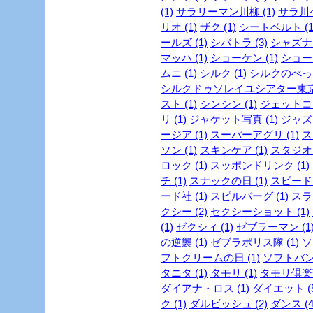
(1)
サラリーマン川柳 (1)
サラ川ベ
リオ (1)
ザク (1)
シートベルト (1
ールズ (1)
シバトラ (3)
シャズナ 
マッハ (1)
ショーケン (1)
ショー
ムニ (1)
シルク (1)
シルクのべっぴ
シルクドゥソレイユシアター東京 
スト (1)
シンシン (1)
ジェットコー
リ (1)
ジャケット写真 (1)
ジャズ 
ージア (1)
スーパーアグリ (1)
ス
ソン (1)
スキンケア (1)
スタジオジ
ロック (1)
スッポンドリンク (1)
チ (1)
スナックの日 (1)
スピード・
ード社 (1)
スピルバーグ (1)
スラ
クシー (2)
セクシーショット (1)
(1)
ゼクシィ (1)
ゼブラーマン (1
の逆襲 (1)
ゼブラポリス隊 (1)
ソ
フトクリームの日 (1)
ソフトバンク
タニタ (1)
タモリ (1)
タモリ倶楽部
ダイアナ・ロス (1)
ダイエット (5
ク (1)
ダルビッシュ (2)
ダンス (4