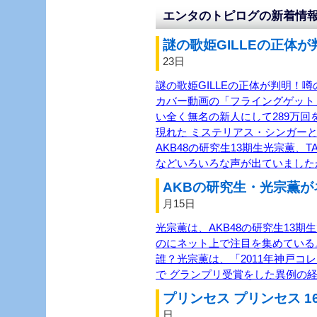
エンタのトピログの新着情
謎の歌姫GILLEの正体が
23日
謎の歌姫GILLEの正体が判明！噂
カバー動画の「フライングゲット
い全く無名の新人にして289万回を
現れた ミステリアス・シンガーと
AKB48の研究生13期生光宗薫、TASH
などいろいろな声が出ていました
AKBの研究生・光宗薫が
月15日
光宗薫は、AKB48の研究生13
のにネット上で注目を集めている
誰？光宗薫は、「2011年神戸コ
で グランプリ受賞をした異例の経
プリンセス プリンセス 1
日