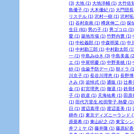
(3)
大地 (1)
大地洋輔 (1)
大竹佐知 
島優子 (1)
大木優紀 (1)
大門団長 
リステル (1)
沢村一樹 (1)
沢村拓一
(1)
谷村奈南 (1)
樽床伸二 (1)
探
生日 (81)
男の子 (1)
男ゴコロ (1)
愛 (1)
築地市場 (1)
竹野内豊 (1)
(1)
中松義郎 (1)
中森明菜 (1)
中川
(1)
中村勘三郎 (1)
中村勘太郎 (1
一 (1)
中島みゆき (3)
中島美嘉 (2
エ (1)
中尾明慶 (1)
中野美穂 (1)
紗 (1)
虫歯予防デー (1)
朝ドラ (1
川京子 (1)
長谷川理恵 (1)
長野博 
さみ (3)
追悼式 (1)
通販 (1)
辻希美
金 (1)
釘宮理恵 (1)
撤退 (1)
鉄骨飲
子 (1)
鉄道 (1)
天海祐希 (1)
田原俊
(1)
田代万里生.松田聖子.熱愛 (1)
日 (1)
渡辺真理 (1)
渡辺直美 (1)
耕作 (1)
東京ディズニーランド (1
原亜希 (1)
東山紀之 (2)
東宝シンデ
井フミヤ (2)
藤井隆 (1)
藤原紀香 