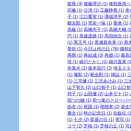
梨香 (3)
後藤理沙 (1)
後部座席ベル
宗薫 (1)
公演 (1)
工藤静香 (1)
幸
子 (1)
江口愛実 (1)
溝端淳平 (2)
郷太郎 (1)
荒岩一味 (1)
香港 (1)
高級 (1)
高橋尚子 (1)
高橋大輔 (2
円 (1)
高速道路 (1)
高田純次 (1)
(1)
黒王号 (1)
黒瀬真奈美 (1)
黒木
骨折 (1)
今日は何の日 (76)
婚前旅
再開 (1)
再結成 (3)
再婚 (1)
最高気
培 (1)
細川たかし (1)
細川直美 (1
井泉水 (1)
坂本昌行 (2)
埼玉スタジ
(1)
撮影 (2)
殺虫剤 (1)
雑誌 (1)
三
(1)
三宅健 (1)
三沢あけみ (1)
三池
山下智久 (2)
山口智子 (1)
山口智充
邦子 (1)
山田優 (2)
山本モナ (1)
四つの嘘 (1)
四つ葉のクローバー 
由衣 (1)
死因 (1)
視聴率 (2)
資生堂
康文 (1)
時の記念日 (1)
自叙伝 (1
(1)
七夕 (2)
質屋の日 (1)
実写 (1)
コウ (2)
芝桜 (1)
芝桜の丘 (1)
写真