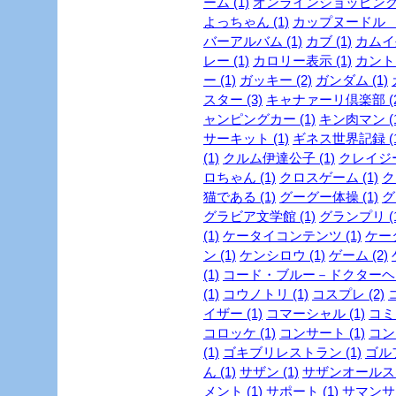
ーム (1)
オンラインショッピング 
よっちゃん (1)
カップヌードル ミ
バーアルバム (1)
カブ (1)
カムイ外
レー (1)
カロリー表示 (1)
カントリ
ー (1)
ガッキー (2)
ガンダム (1)
スター (3)
キャナァーリ倶楽部 (2
ャンピングカー (1)
キン肉マン (1
サーキット (1)
ギネス世界記録 (1
(1)
クルム伊達公子 (1)
クレイジー
ロちゃん (1)
クロスゲーム (1)
ク
猫である (1)
グーグー体操 (1)
グ
グラビア文学館 (1)
グランプリ (1
(1)
ケータイコンテンツ (1)
ケータ
ン (1)
ケンシロウ (1)
ゲーム (2)
(1)
コード・ブルー－ドクターヘリ
(1)
コウノトリ (1)
コスプレ (2)
イザー (1)
コマーシャル (1)
コミッ
コロッケ (1)
コンサート (1)
コンビ
(1)
ゴキブリレストラン (1)
ゴルフ
ん (1)
サザン (1)
サザンオールスタ
メント (1)
サポート (1)
サマンサタ