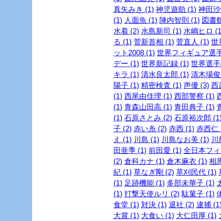
真矢みき (1)
神児遊助 (1)
神田沙也
(1)
人面魚 (1)
陣内智則 (1)
図書館
水着 (2)
水島新司 (1)
水嶋ヒロ (1
る (1)
菅新首相 (1)
菅直人 (1)
世
ット2008 (1)
世界フィギュア選手権
デー (1)
世界新記録 (1)
世界選手権
キラ (1)
清水良太郎 (1)
清木場俊介
陽子 (1)
精密検査 (1)
声優 (3)
西
(1)
西尾由佳理 (1)
西部警察 (1)
(1)
青森山田高 (1)
青田典子 (1)
(1)
石原さとみ (2)
石原裕次郎 (1
子 (2)
赤い糸 (2)
赤西 (1)
赤西仁 (
え (1)
川島 (1)
川島なお美 (1)
川島
田亜季 (1)
前田愛 (1)
全日本フィギ
(2)
倉科カナ (1)
倉木麻衣 (1)
相馬
紀 (1)
草なぎ剛 (2)
草刈民代 (1)
(1)
足跡機能 (1)
多部未華子 (1)
(1)
打撃天使ルリ (2)
駄菓子 (1)
食堂 (1)
対決 (1)
退社 (2)
逮捕 (1
大賞 (1)
大食い (1)
大仁田厚 (1)