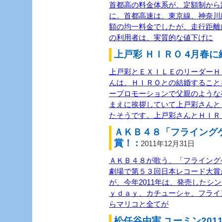
首都高の料金体系が、定額制から距
に。首都高速は、東京線、神奈川
額の均一料金でしたが、走行距離
の利用者は、実質的な値下げに
上戸彩 ＨＩＲＯ 4月春に
上戸彩とＥＸＩＬＥのリーダーＨＩ
んは、ＨＩＲＯとの結婚すること
ープロモーションで父親のような
まえに挨拶していて上戸彩さんと
たそうです。上戸彩さんとＨＩＲ
ＡＫＢ４８「フライング
賞！ :
2011年12月31日
ＡＫＢ４８が歌う、「フライング
劇場で第５３回日本レコード大賞
が、今年2011年は、発売したシ
ｙｄａｙ、カチューシャ、フライ
らマリコと全てが
松任谷由実 ユーミン20