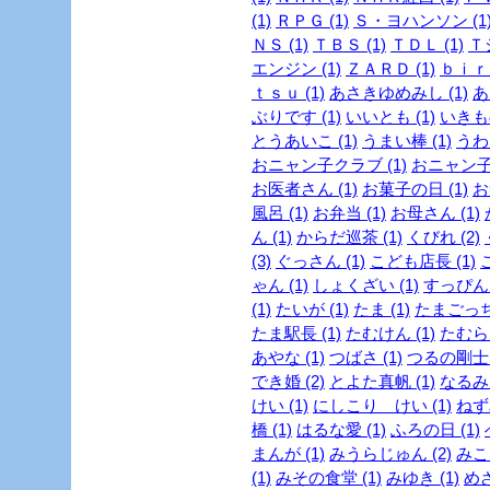
(1)
ＲＰＧ (1)
Ｓ・ヨハンソン (1
ＮＳ (1)
ＴＢＳ (1)
ＴＤＬ (1)
Ｔ
エンジン (1)
ＺＡＲＤ (1)
ｂｉｒｄ
ｔｓｕ (1)
あさきゆめみし (1)
あ
ぶりです (1)
いいとも (1)
いきも
とうあいこ (1)
うまい棒 (1)
うわさ
おニャン子クラブ (1)
おニャン子
お医者さん (1)
お菓子の日 (1)
お
風呂 (1)
お弁当 (1)
お母さん (1)
ん (1)
からだ巡茶 (1)
くびれ (2)
(3)
ぐっさん (1)
こども店長 (1)
ゃん (1)
しょくざい (1)
すっぴん
(1)
たいが (1)
たま (1)
たまごっち 
たま駅長 (1)
たむけん (1)
たむらけ
あやな (1)
つばさ (1)
つるの剛士 (
でき婚 (2)
とよた真帆 (1)
なるみ 
けい (1)
にしこり けい (1)
ねず
橋 (1)
はるな愛 (1)
ふろの日 (1)
まんが (1)
みうらじゅん (2)
みこ
(1)
みその食堂 (1)
みゆき (1)
めざ