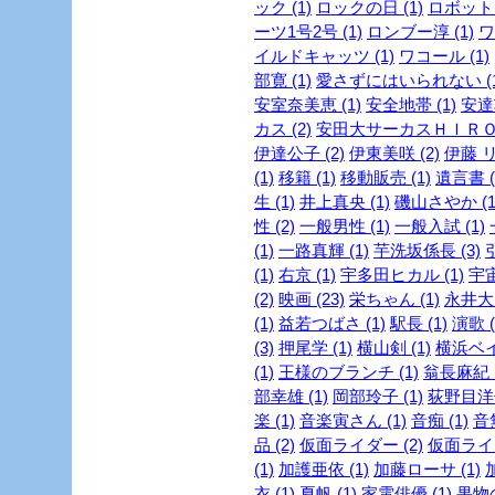
ック (1)
ロックの日 (1)
ロボット 
ーツ1号2号 (1)
ロンブー淳 (1)
ワ
イルドキャッツ (1)
ワコール (1)
部寛 (1)
愛さずにはいられない (1
安室奈美恵 (1)
安全地帯 (1)
安達
カス (2)
安田大サーカスＨＩＲＯ 
伊達公子 (2)
伊東美咲 (2)
伊藤 リ
(1)
移籍 (1)
移動販売 (1)
遺言書 (
生 (1)
井上真央 (1)
磯山さやか (1
性 (2)
一般男性 (1)
一般入試 (1)
(1)
一路真輝 (1)
芋洗坂係長 (3)
引
(1)
右京 (1)
宇多田ヒカル (1)
宇宙
(2)
映画 (23)
栄ちゃん (1)
永井大 
(1)
益若つばさ (1)
駅長 (1)
演歌 (
(3)
押尾学 (1)
横山剣 (1)
横浜ベイ
(1)
王様のブランチ (1)
翁長麻紀 (
部幸雄 (1)
岡部玲子 (1)
荻野目洋子
楽 (1)
音楽寅さん (1)
音痴 (1)
音
品 (2)
仮面ライダー (2)
仮面ライダ
(1)
加護亜依 (1)
加藤ローサ (1)
衣 (1)
夏帆 (1)
家電俳優 (1)
果物の