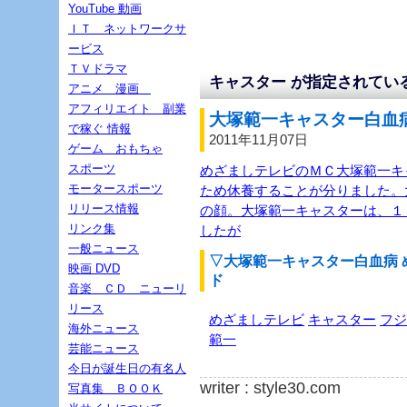
YouTube 動画
ＩＴ ネットワークサ
ービス
ＴＶドラマ
キャスター が指定されてい
アニメ 漫画
アフィリエイト 副業
大塚範一キャスター白血病
で稼ぐ 情報
2011年11月07日
ゲーム おもちゃ
スポーツ
めざましテレビのＭＣ大塚範一キ
モータースポーツ
ため休養することが分りました。
リリース情報
の顔。大塚範一キャスターは、１
リンク集
したが
一般ニュース
▽大塚範一キャスター白血病 
映画 DVD
ド
音楽 ＣＤ ニューリ
リース
めざましテレビ
キャスター
フジ
海外ニュース
範一
芸能ニュース
今日が誕生日の有名人
writer : style30.com
写真集 ＢＯＯＫ