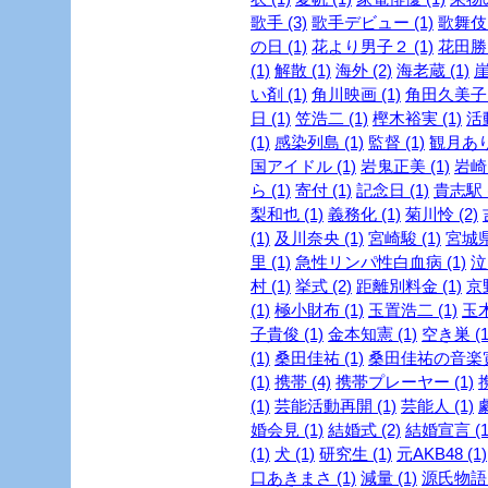
歌手 (3)
歌手デビュー (1)
歌舞伎 
の日 (1)
花より男子２ (1)
花田勝 
(1)
解散 (1)
海外 (2)
海老蔵 (1)
崖
い剤 (1)
角川映画 (1)
角田久美子 (
日 (1)
笠浩二 (1)
樫木裕実 (1)
活
(1)
感染列島 (1)
監督 (1)
観月ありさ
国アイドル (1)
岩鬼正美 (1)
岩崎良
ら (1)
寄付 (1)
記念日 (1)
貴志駅 (
梨和也 (1)
義務化 (1)
菊川怜 (2)
(1)
及川奈央 (1)
宮崎駿 (1)
宮城県
里 (1)
急性リンパ性白血病 (1)
泣
村 (1)
挙式 (2)
距離別料金 (1)
京
(1)
極小財布 (1)
玉置浩二 (1)
玉木
子貴俊 (1)
金本知憲 (1)
空き巣 (1
(1)
桑田佳祐 (1)
桑田佳祐の音楽寅
(1)
携帯 (4)
携帯プレーヤー (1)
(1)
芸能活動再開 (1)
芸能人 (1)
婚会見 (1)
結婚式 (2)
結婚宣言 (1
(1)
犬 (1)
研究生 (1)
元AKB48 (1)
口あきまさ (1)
減量 (1)
源氏物語 