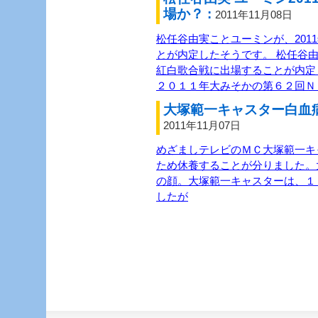
場か？ :
2011年11月08日
松任谷由実ことユーミンが、201
とが内定したそうです。 松任谷由
紅白歌合戦に出場することが内定
２０１１年大みそかの第６２回Ｎ
大塚範一キャスター白血病
2011年11月07日
めざましテレビのＭＣ大塚範一キ
ため休養することが分りました。
の顔。大塚範一キャスターは、１
したが