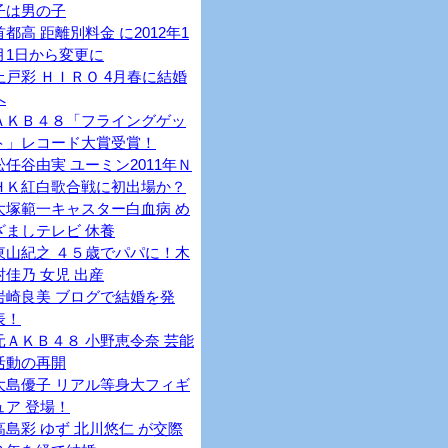
子は男の子
首都高 距離別料金 に2012年1
月1日から変更に
上戸彩 ＨＩＲＯ 4月春に結婚
へ
ＡＫＢ４８「フライングゲッ
ト」レコード大賞受賞！
松任谷由実 ユーミン2011年Ｎ
ＨＫ紅白歌合戦に初出場か？
大塚範一キャスター白血病 め
ざましテレビ 休養
東山紀之 ４５歳でパパに！木
村佳乃 女児 出産
岩崎良美 ブログで結婚を発
表！
元ＡＫＢ４８ 小野恵令奈 芸能
活動の再開
大島優子 リアル等身大フィギ
ュア 登場！
高島彩 ゆず 北川悠仁 が交際