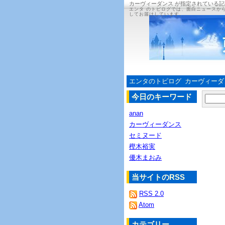
カーヴィーダンス が指定されている記
エンタ のトピログでは、面白ニュースか
してお届けしています。
エンタのトピログ
カーヴィーダ
今日のキーワード
anan
カーヴィーダンス
セミヌード
樫木裕実
優木まおみ
当サイトのRSS
RSS 2.0
Atom
カテゴリー