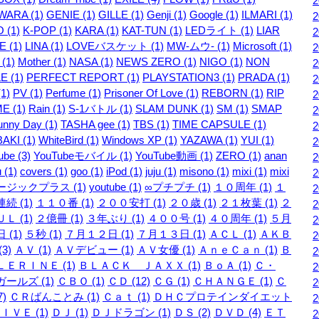
WARA (1)
GENIE (1)
GILLE (1)
Genji (1)
Google (1)
ILMARI (1)
 (1)
K-POP (1)
KARA (1)
KAT-TUN (1)
LEDライト (1)
LIAR
 (1)
LINA (1)
LOVEバスケット (1)
MW-ムウ- (1)
Microsoft (1)
 (1)
Mother (1)
NASA (1)
NEWS ZERO (1)
NIGO (1)
NON
E (1)
PERFECT REPORT (1)
PLAYSTATION3 (1)
PRADA (1)
1)
PV (1)
Perfume (1)
Prisoner Of Love (1)
REBORN (1)
RIP
E (1)
Rain (1)
S-1バトル (1)
SLAM DUNK (1)
SM (1)
SMAP
unny Day (1)
TASHA gee (1)
TBS (1)
TIME CAPSULE (1)
AKI (1)
WhiteBird (1)
Windows XP (1)
YAZAWA (1)
YUI (1)
be (3)
YouTubeモバイル (1)
YouTube動画 (1)
ZERO (1)
anan
 (1)
covers (1)
goo (1)
iPod (1)
juju (1)
misono (1)
mixi (1)
mixi
ージックプラス (1)
youtube (1)
∞プチプチ (1)
１０周年 (1)
１
続 (1)
１１０番 (1)
２００安打 (1)
２０歳 (1)
２１枚葉 (1)
２
Ｌ (1)
２億冊 (1)
３年ぶり (1)
４００号 (1)
４０周年 (1)
５月
 (1)
５秒 (1)
７月１２日 (1)
７月１３日 (1)
ＡＣＬ (1)
ＡＫＢ
3)
ＡＶ (1)
ＡＶデビュー (1)
ＡＶ女優 (1)
ＡｎｅＣａｎ (1)
Ｂ
ＥＲＩＮＥ (1)
ＢＬＡＣＫ ＪＡＸＸ (1)
ＢｏＡ (1)
Ｃ・
ールズ (1)
ＣＢＯ (1)
ＣＤ (12)
ＣＧ (1)
ＣＨＡＮＧＥ (1)
Ｃ
7)
ＣＲばんことみ (1)
Ｃａｔ (1)
ＤＨＣプロテインダイエット
ＩＶＥ (1)
ＤＪ (1)
ＤＪドラゴン (1)
ＤＳ (2)
ＤＶＤ (4)
ＥＴ