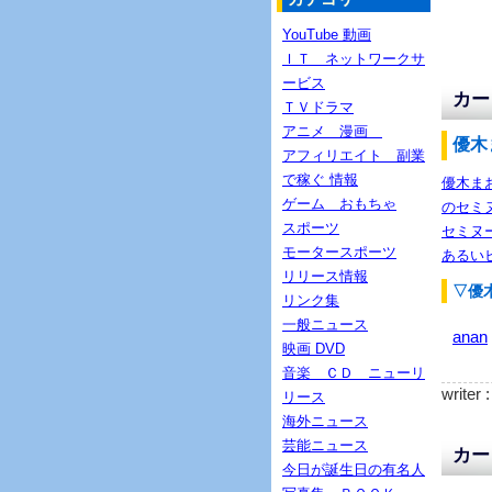
YouTube 動画
ＩＴ ネットワークサ
ービス
カー
ＴＶドラマ
アニメ 漫画
優木
アフィリエイト 副業
で稼ぐ 情報
優木ま
ゲーム おもちゃ
のセミ
スポーツ
セミヌ
モータースポーツ
あるい
リリース情報
▽優
リンク集
一般ニュース
anan
映画 DVD
音楽 ＣＤ ニューリ
writer 
リース
海外ニュース
芸能ニュース
カー
今日が誕生日の有名人