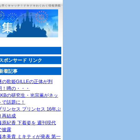
ち早くキャッチ！ドキドキわくわく情報満載
スポンサード リンク
新着記事
謎の歌姫GILLEの正体が判
明！噂の・・・
AKBの研究生・光宗薫がネッ
トで話題に！
プリンセス プリンセス 16年ぶ
り再結成
藤原紀香 下着姿を 週刊現代
で披露
藤本美貴 ミキティが発表 第一