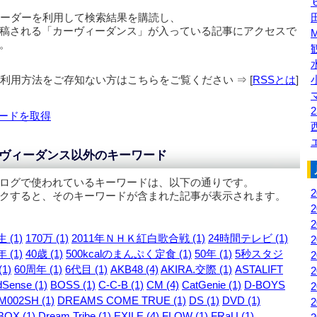
リーダーを利用して検索結果を購読し、
稿される「
カーヴィーダンス
」が入っている記事にアクセスで
。
の利用方法をご存知ない方はこちらをご覧ください ⇒ [
RSSとは
]
2
ードを取得
ヴィーダンス以外のキーワード
ログで使われているキーワードは、以下の通りです。
クすると、そのキーワードが含まれた記事が表示されます。
 (1)
170万 (1)
2011年ＮＨＫ紅白歌合戦 (1)
24時間テレビ (1)
 (1)
40歳 (1)
500kcalのまんぷく定食 (1)
50年 (1)
5秒スタジ
1)
60周年 (1)
6代目 (1)
AKB48 (4)
AKIRA.交際 (1)
ASTALIFT
Sense (1)
BOSS (1)
C-C-B (1)
CM (4)
CatGenie (1)
D-BOYS
M002SH (1)
DREAMS COME TRUE (1)
DS (1)
DVD (1)
OX (1)
Dream Tribe (1)
EXILE (4)
FLOW (1)
FRaU (1)