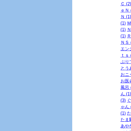
Ｃ (2
ｅＮ (
Ｎ (1
(1)
Ｍ
(1)
Ｎ
(1)
Ｒ
ＮＳ (
エンジ
ｔｓｕ
ぶりで
とうあ
おニャ
お医者
風呂 (
ん (1
(3)
ぐ
ゃん (
(1)
た
たま駅
あやな