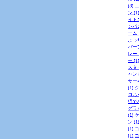
(3)
エ
ン (1
イトニ
ンパス
ーム (
よっち
バーア
レー (
ー (1
スター
ャンピ
サーキ
(1)
ク
ロちゃ
猫であ
グラビ
(1)
ケ
ン (1
(1)
コ
(1)
コ