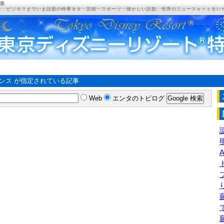
事
ら、ビジネスまでいま話題の時事ネタ・芸能・スポーツ・懐かしい話題、世界のニュースｅｔｃをい
ンス が指定されている記事
Web
エンタのトピログ