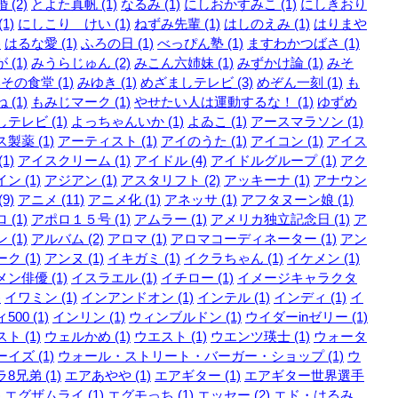
 (2)
とよた真帆 (1)
なるみ (1)
にしおかすみこ (1)
にしきおり
1)
にしこり けい (1)
ねずみ先輩 (1)
はしのえみ (1)
はりまや
)
はるな愛 (1)
ふろの日 (1)
べっぴん塾 (1)
ますわかつばさ (1)
 (1)
みうらじゅん (2)
みこん六姉妹 (1)
みずかけ論 (1)
みそ
その食堂 (1)
みゆき (1)
めざましテレビ (3)
めぞん一刻 (1)
も
 (1)
もみじマーク (1)
やせたい人は運動するな！ (1)
ゆずめ
テレビ (1)
よっちゃんいか (1)
よゐこ (1)
アースマラソン (1)
製薬 (1)
アーティスト (1)
アイのうた (1)
アイコン (1)
アイス
1)
アイスクリーム (1)
アイドル (4)
アイドルグループ (1)
アク
ン (1)
アジアン (1)
アスタリフト (2)
アッキーナ (1)
アナウン
9)
アニメ (11)
アニメ化 (1)
アネッサ (1)
アフタヌーン娘 (1)
 (1)
アポロ１５号 (1)
アムラー (1)
アメリカ独立記念日 (1)
ア
 (1)
アルバム (2)
アロマ (1)
アロマコーディネーター (1)
アン
ク (1)
アンヌ (1)
イキガミ (1)
イクラちゃん (1)
イケメン (1)
ン俳優 (1)
イスラエル (1)
イチロー (1)
イメージキャラクタ
)
イワミン (1)
インアンドオン (1)
インテル (1)
インディ (1)
イ
500 (1)
インリン (1)
ウィンブルドン (1)
ウイダーinゼリー (1)
ト (1)
ウェルかめ (1)
ウエスト (1)
ウエンツ瑛士 (1)
ウォータ
イズ (1)
ウォール・ストリート・バーガー・ショップ (1)
ウ
8兄弟 (1)
エアあやや (1)
エアギター (1)
エアギター世界選手
)
エグザムライ (1)
エグモっち (1)
エッセー (2)
エド・はるみ