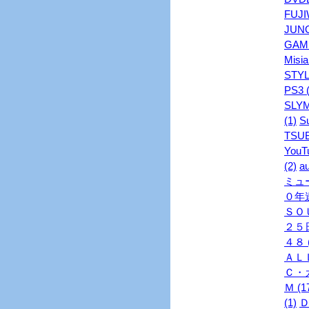
FUJI
JUNO
GAME
Misia
STYL
PS3 (
SLYM
(1)
S
TSUB
YouTu
(2)
au
ミュ
０年連
ＳＯＵ
２５日
４８ (
ＡＬＬ
Ｃ・ガ
Ｍ (1
(1)
Ｄ