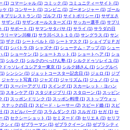
 (1)
コマーシャル (1)
コミック (1)
コミュニティーサイト (1)
ケ (1)
コンサート (1)
コンビニ (1)
ゴーオンジャー (1)
ゴール
キブリレストラン (1)
ゴルフ (1)
サイトポリシー (1)
サザエさ
)
サザン (1)
サザンオールスターズ (1)
サッカー選手 (1)
サプリ
 (1)
サポート (1)
サマンサタバサ (1)
サライ (1)
サラダの日
ラリーマン川柳 (1)
サラ川ベスト１０ (1)
サングラス (1)
サン
1)
ザク (1)
シートベルト (1)
シートマスク (1)
シェイプＵＰガ
 (1)
シバトラ (3)
シャズナ (1)
シューテム・アップ (1)
シュー
 (1)
ショーケン (1)
ショートカット (1)
ショートヘア (1)
ショ
1)
シルク (1)
シルクのべっぴん塾 (1)
シルクドゥソレイユ (1)
クドゥソレイユシアター東京 (1)
シルク姉さん (1)
シングルベ
1)
シンシン (1)
ジェットコースター記念日 (1)
ジェロ (1)
ジブ
)
ジャケット写真 (1)
ジャズ (1)
ジャリズム (1)
ジュノ (1)
ジョ
 (1)
スーパーアグリ (1)
スイング (1)
スカーレット・ヨハン
1)
スキンケア (1)
スタジオジブリ (1)
スタローン (1)
スッピン
 (1)
スッポンドリンク (1)
スッポン料理 (1)
ストップウォッ
)
スナックの日 (1)
スピード・レーサー (2)
スピード婚 (1)
スピ
 (1)
スピルバーグ (1)
スラムダンク (1)
スルガ (1)
セガ (1)
セ
 (2)
セクシーショット (1)
セミヌード (3)
セリエＡ (1)
セリフ
クシィ (1)
ゼブラーマン (1)
ゼブラクイーン (1)
ゼブラシティ