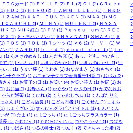
)
ＥＴＣカード (1)
ＥＸＩＬＥ (2)
Ｆ１ (2)
Ｇ１ (2)
ＧＲｅｅｅ
1)
ＨＤＤ (1)
ＨＩＲＯ (2)
Ｉ ＡＭ ＧＩＬＬＥ． (1)
ＩＮ＆Ｏ
)
ＩＺＡＭ (1)
ＫＡＴ―ＴＵＮ (1)
ＫＥＮ (1)
ＭＡＸ (1)
ＭＣ
ＩＣＡ３ＣＨＵ (1)
ＭＩＮＡ (1)
ＭＵＴＥＫＩ (1)
ＮＡＳＡ
ＨＫ (1)
ＮＨＫ紅白 (1)
ＰＶ (1)
Ｐｅｎｄｕｌｕｍ (1)
ＲＥＣ
ＰＧ (1)
Ｓ・ヨハンソン (1)
ＳＨＡＺＮＡ (1)
ＳＭＡＰ (1)
Ｓ
1)
ＴＢＳ (1)
ＴＤＬ (1)
Ｔシャツ (1)
Ｖ６ (2)
ＶｉＶｉ (1)
Ｗ
ン (1)
ＺＡＲＤ (1)
ｂｉｒｄ (1)
ｇｏｏｄ ｇｏｏｄ (1)
ｔｅ
 (1)
あさきゆめみし (1)
あだち充 (1)
あっ、ども。おひさし
す (1)
いいとも (1)
いきものがかり (1)
いきものばかり (1)
い
いこ (1)
うまい棒 (1)
うわさ (1)
おながまき (1)
おもちゃ (1)
ン子クラブ (1)
おニャン子クラブ会員番号19番 (1)
おバカ (2)
さん (1)
お菓子の日 (1)
お笑い (4)
お笑い芸人 (1)
お尻 (1)
お
1)
お弁当 (1)
お母さん (1)
かぐや (1)
かさの日 (1)
かでなれお
)
からだ巡茶 (1)
くびれ (2)
くりぃむしちゅ (1)
くわばたりえ
っさん (1)
こども店長 (1)
こども忍者 (1)
ごくせん (1)
しずち
1)
しょくざい (1)
すっぴんグラビアアイドル (1)
せんとくん
いが (1)
たま (1)
たまごっち (1)
たまごっちプラスカラー (1)
長 (1)
たむけん (1)
たむらけんじ (1)
つかこうへい (1)
つばき
 (1)
つばさ (1)
つるの剛士 (2)
つんく (2)
できちゃった婚 (2)