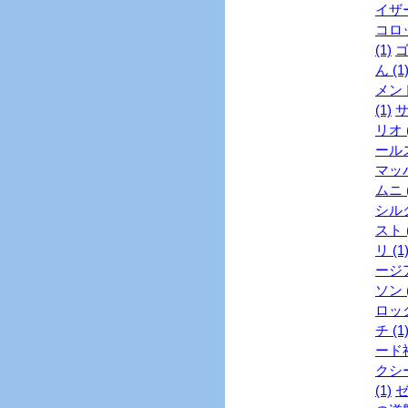
イザー
コロッ
(1)
ゴ
ん (1
メント
(1)
サ
リオ (
ールズ
マッハ
ムニ (
シル
スト (
リ (1
ージア
ソン (
ロック
チ (1
ード社
クシー
(1)
ゼ