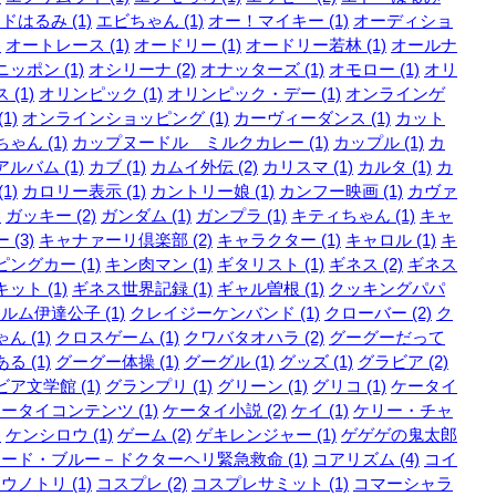
ドはるみ (1)
エビちゃん (1)
オー！マイキー (1)
オーディショ
)
オートレース (1)
オードリー (1)
オードリー若林 (1)
オールナ
ッポン (1)
オシリーナ (2)
オナッターズ (1)
オモロー (1)
オリ
 (1)
オリンピック (1)
オリンピック・デー (1)
オンラインゲ
1)
オンラインショッピング (1)
カーヴィーダンス (1)
カット
ゃん (1)
カップヌードル ミルクカレー (1)
カップル (1)
カ
ルバム (1)
カブ (1)
カムイ外伝 (2)
カリスマ (1)
カルタ (1)
カ
1)
カロリー表示 (1)
カントリー娘 (1)
カンフー映画 (1)
カヴァ
)
ガッキー (2)
ガンダム (1)
ガンプラ (1)
キティちゃん (1)
キャ
 (3)
キャナァーリ倶楽部 (2)
キャラクター (1)
キャロル (1)
キ
ングカー (1)
キン肉マン (1)
ギタリスト (1)
ギネス (2)
ギネス
ット (1)
ギネス世界記録 (1)
ギャル曽根 (1)
クッキングパパ
ルム伊達公子 (1)
クレイジーケンバンド (1)
クローバー (2)
ク
ん (1)
クロスゲーム (1)
クワバタオハラ (2)
グーグーだって
る (1)
グーグー体操 (1)
グーグル (1)
グッズ (1)
グラビア (2)
ア文学館 (1)
グランプリ (1)
グリーン (1)
グリコ (1)
ケータイ
ータイコンテンツ (1)
ケータイ小説 (2)
ケイ (1)
ケリー・チャ
)
ケンシロウ (1)
ゲーム (2)
ゲキレンジャー (1)
ゲゲゲの鬼太郎
ード・ブルー－ドクターヘリ緊急救命 (1)
コアリズム (4)
コイ
ウノトリ (1)
コスプレ (2)
コスプレサミット (1)
コマーシャラ