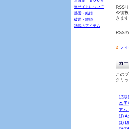
写真集 ＢＯＯＫ
当サイトについて
RSS
今後投
熱愛・結婚
きます
破局・離婚
話題のアイテム
RSS
フィ
カー
このブ
クリッ
13期生
25周年
アム (
(1)
Ad
(1)
D
DVDB