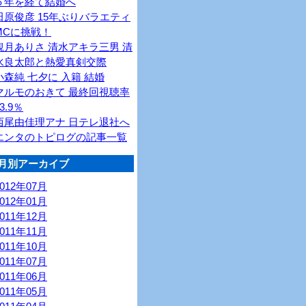
６年を経て結婚へ
田原俊彦 15年ぶりバラエティ
MCに挑戦！
観月ありさ 清水アキラ三男 清
水良太郎と熱愛真剣交際
小森純 七夕に 入籍 結婚
マルモのおきて 最終回視聴率
3.9％
西尾由佳理アナ 日テレ退社へ
エンタのトピログの記事一覧
月別アーカイブ
2012年07月
2012年01月
2011年12月
2011年11月
2011年10月
2011年07月
2011年06月
2011年05月