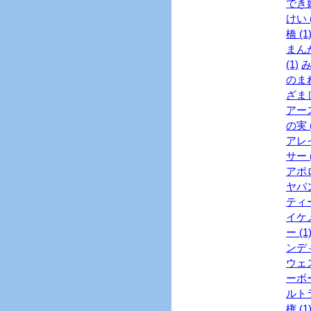
でき婚
けい (
橋 (1
まんが
(1)
み
のまね
ざまし
アース
の実 (
アレイ
サー (
アポロ
ヤパン
ティー
イケメ
ー (1
ンディ
ウェス
ーボー
ルトラ
権 (1