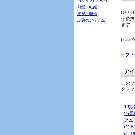
当サイトについて
熱愛・結婚
RSS
破局・離婚
今後投
話題のアイテム
ます。
RSS
フィ
アイ
このブ
クリッ
13期生
25周年
アム (
(1)
Ad
(1)
D