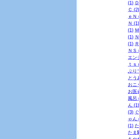
(1)
Ｄ
Ｃ (2
ｅＮ (
Ｎ (1
(1)
Ｍ
(1)
Ｎ
(1)
Ｒ
ＮＳ (
エンジ
ｔｓｕ
ぶりで
とうあ
おニャ
お医者
風呂 (
ん (1
(3)
ぐ
ゃん (
(1)
た
たま駅