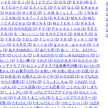
ＩＶＥ (1)
ＤＪ (1)
ＤＪドラゴン (1)
ＤＳ (2)
ＤＶＤ (4)
ＥＴ
)
ＥＴＣカード (1)
ＥＸＩＬＥ (2)
Ｆ１ (2)
Ｇ１ (2)
ＧＲｅｅｅ
1)
ＨＤＤ (1)
ＨＩＲＯ (2)
Ｉ ＡＭ ＧＩＬＬＥ． (1)
ＩＮ＆Ｏ
)
ＩＺＡＭ (1)
ＫＡＴ―ＴＵＮ (1)
ＫＥＮ (1)
ＭＡＸ (1)
ＭＣ
ＩＣＡ３ＣＨＵ (1)
ＭＩＮＡ (1)
ＭＵＴＥＫＩ (1)
ＮＡＳＡ
ＨＫ (1)
ＮＨＫ紅白 (1)
ＰＶ (1)
Ｐｅｎｄｕｌｕｍ (1)
ＲＥＣ
ＰＧ (1)
Ｓ・ヨハンソン (1)
ＳＨＡＺＮＡ (1)
ＳＭＡＰ (1)
Ｓ
1)
ＴＢＳ (1)
ＴＤＬ (1)
Ｔシャツ (1)
Ｖ６ (2)
ＶｉＶｉ (1)
Ｗ
ン (1)
ＺＡＲＤ (1)
ｂｉｒｄ (1)
ｇｏｏｄ ｇｏｏｄ (1)
ｔｅ
 (1)
あさきゆめみし (1)
あだち充 (1)
あっ、ども。おひさし
す (1)
いいとも (1)
いきものがかり (1)
いきものばかり (1)
い
いこ (1)
うまい棒 (1)
うわさ (1)
おながまき (1)
おもちゃ (1)
ン子クラブ (1)
おニャン子クラブ会員番号19番 (1)
おバカ (2)
さん (1)
お菓子の日 (1)
お笑い (4)
お笑い芸人 (1)
お尻 (1)
お
1)
お弁当 (1)
お母さん (1)
かぐや (1)
かさの日 (1)
かでなれお
)
からだ巡茶 (1)
くびれ (2)
くりぃむしちゅ (1)
くわばたりえ
っさん (1)
こども店長 (1)
こども忍者 (1)
ごくせん (1)
しずち
1)
しょくざい (1)
すっぴんグラビアアイドル (1)
せんとくん
いが (1)
たま (1)
たまごっち (1)
たまごっちプラスカラー (1)
長 (1)
たむけん (1)
たむらけんじ (1)
つかこうへい (1)
つばき