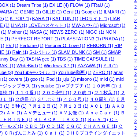
OX (1)
Dream Tribe (1)
EXILE (4)
FLOW (1)
FRaU (1)
WARA (1)
GENIE (1)
GILLE (1)
Genji (1)
Google (1)
ILMARI (1)
 (1)
K-POP (1)
KARA (1)
KAT-TUN (1)
LEDライト (1)
LIAR
 (1)
LINA (1)
LOVEバスケット (1)
MW-ムウ- (1)
Microsoft (1)
 (1)
Mother (1)
NASA (1)
NEWS ZERO (1)
NIGO (1)
NON
E (1)
PERFECT REPORT (1)
PLAYSTATION3 (1)
PRADA (1)
1)
PV (1)
Perfume (1)
Prisoner Of Love (1)
REBORN (1)
RIP
E (1)
Rain (1)
S-1バトル (1)
SLAM DUNK (1)
SM (1)
SMAP
unny Day (1)
TASHA gee (1)
TBS (1)
TIME CAPSULE (1)
AKI (1)
WhiteBird (1)
Windows XP (1)
YAZAWA (1)
YUI (1)
be (3)
YouTubeモバイル (1)
YouTube動画 (1)
ZERO (1)
anan
 (1)
covers (1)
goo (1)
iPod (1)
juju (1)
misono (1)
mixi (1)
mixi
ージックプラス (1)
youtube (1)
∞プチプチ (1)
１０周年 (1)
１
続 (1)
１１０番 (1)
２００安打 (1)
２０歳 (1)
２１枚葉 (1)
２
Ｌ (1)
２億冊 (1)
３年ぶり (1)
４００号 (1)
４０周年 (1)
５月
 (1)
５秒 (1)
７月１２日 (1)
７月１３日 (1)
ＡＣＬ (1)
ＡＫＢ
3)
ＡＶ (1)
ＡＶデビュー (1)
ＡＶ女優 (1)
ＡｎｅＣａｎ (1)
Ｂ
ＥＲＩＮＥ (1)
ＢＬＡＣＫ ＪＡＸＸ (1)
ＢｏＡ (1)
Ｃ・
ールズ (1)
ＣＢＯ (1)
ＣＤ (12)
ＣＧ (1)
ＣＨＡＮＧＥ (1)
Ｃ
7)
ＣＲばんことみ (1)
Ｃａｔ (1)
ＤＨＣプロテインダイエット