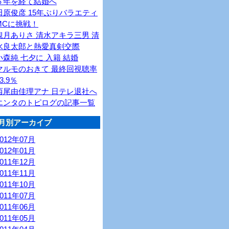
６年を経て結婚へ
田原俊彦 15年ぶりバラエティ
MCに挑戦！
観月ありさ 清水アキラ三男 清
水良太郎と熱愛真剣交際
小森純 七夕に 入籍 結婚
マルモのおきて 最終回視聴率
3.9％
西尾由佳理アナ 日テレ退社へ
エンタのトピログの記事一覧
月別アーカイブ
2012年07月
2012年01月
2011年12月
2011年11月
2011年10月
2011年07月
2011年06月
2011年05月