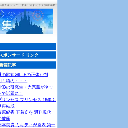
ち早くキャッチ！ドキドキわくわく情報満載
スポンサード リンク
新着記事
謎の歌姫GILLEの正体が判
明！噂の・・・
AKBの研究生・光宗薫がネッ
トで話題に！
プリンセス プリンセス 16年ぶ
り再結成
藤原紀香 下着姿を 週刊現代
で披露
藤本美貴 ミキティが発表 第一