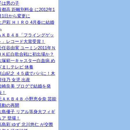
子は男の子
首都高 距離別料金 に2012年1
月1日から変更に
上戸彩 ＨＩＲＯ 4月春に結婚
へ
ＡＫＢ４８「フライングゲッ
ト」レコード大賞受賞！
松任谷由実 ユーミン2011年Ｎ
ＨＫ紅白歌合戦に初出場か？
大塚範一キャスター白血病 め
ざましテレビ 休養
東山紀之 ４５歳でパパに！木
村佳乃 女児 出産
岩崎良美 ブログで結婚を発
表！
元ＡＫＢ４８ 小野恵令奈 芸能
活動の再開
大島優子 リアル等身大フィギ
ュア 登場！
高島彩 ゆず 北川悠仁 が交際