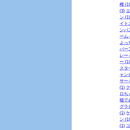
権 (1
(3)
エ
ン (1
イトニ
ンパス
ーム (
よっち
バーア
レー (
ー (1
スター
ャンピ
サーキ
(1)
ク
ロちゃ
猫であ
グラビ
(1)
ケ
ン (1
(1)
コ