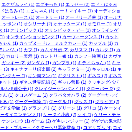
)
エグザムライ (1)
エグモっち (1)
エッセー (2)
エド・はるみ
ドはるみ (1)
エビちゃん (1)
オー！マイキー (1)
オーディショ
)
オートレース (1)
オードリー (1)
オードリー若林 (1)
オールナ
ッポン (1)
オシリーナ (2)
オナッターズ (1)
オモロー (1)
オリ
 (1)
オリンピック (1)
オリンピック・デー (1)
オンラインゲ
1)
オンラインショッピング (1)
カーヴィーダンス (1)
カット
ゃん (1)
カップヌードル ミルクカレー (1)
カップル (1)
カ
ルバム (1)
カブ (1)
カムイ外伝 (2)
カリスマ (1)
カルタ (1)
カ
1)
カロリー表示 (1)
カントリー娘 (1)
カンフー映画 (1)
カヴァ
)
ガッキー (2)
ガンダム (1)
ガンプラ (1)
キティちゃん (1)
キャ
 (3)
キャナァーリ倶楽部 (2)
キャラクター (1)
キャロル (1)
キ
ングカー (1)
キン肉マン (1)
ギタリスト (1)
ギネス (2)
ギネス
ット (1)
ギネス世界記録 (1)
ギャル曽根 (1)
クッキングパパ
ルム伊達公子 (1)
クレイジーケンバンド (1)
クローバー (2)
ク
ん (1)
クロスゲーム (1)
クワバタオハラ (2)
グーグーだって
る (1)
グーグー体操 (1)
グーグル (1)
グッズ (1)
グラビア (2)
ア文学館 (1)
グランプリ (1)
グリーン (1)
グリコ (1)
ケータイ
ータイコンテンツ (1)
ケータイ小説 (2)
ケイ (1)
ケリー・チャ
)
ケンシロウ (1)
ゲーム (2)
ゲキレンジャー (1)
ゲゲゲの鬼太郎
ード・ブルー－ドクターヘリ緊急救命 (1)
コアリズム (4)
コイ