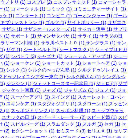
ウノトリ (1)
コスプレ (2)
コスプレサミット (1)
コマーシャラ
 (1)
コマーシャル (1)
コミック (1)
コミュニティーサイト (1)
ケ (1)
コンサート (1)
コンビニ (1)
ゴーオンジャー (1)
ゴール
キブリレストラン (1)
ゴルフ (1)
サイトポリシー (1)
サザエさ
)
サザン (1)
サザンオールスターズ (1)
サッカー選手 (1)
サプリ
 (1)
サポート (1)
サマンサタバサ (1)
サライ (1)
サラダの日
ラリーマン川柳 (1)
サラ川ベスト１０ (1)
サングラス (1)
サン
1)
ザク (1)
シートベルト (1)
シートマスク (1)
シェイプＵＰガ
 (1)
シバトラ (3)
シャズナ (1)
シューテム・アップ (1)
シュー
 (1)
ショーケン (1)
ショートカット (1)
ショートヘア (1)
ショ
1)
シルク (1)
シルクのべっぴん塾 (1)
シルクドゥソレイユ (1)
クドゥソレイユシアター東京 (1)
シルク姉さん (1)
シングルベ
1)
シンシン (1)
ジェットコースター記念日 (1)
ジェロ (1)
ジブ
)
ジャケット写真 (1)
ジャズ (1)
ジャリズム (1)
ジュノ (1)
ジョ
 (1)
スーパーアグリ (1)
スイング (1)
スカーレット・ヨハン
1)
スキンケア (1)
スタジオジブリ (1)
スタローン (1)
スッピン
 (1)
スッポンドリンク (1)
スッポン料理 (1)
ストップウォッ
)
スナックの日 (1)
スピード・レーサー (2)
スピード婚 (1)
スピ
 (1)
スピルバーグ (1)
スラムダンク (1)
スルガ (1)
セガ (1)
セ
 (2)
セクシーショット (1)
セミヌード (3)
セリエＡ (1)
セリフ
クシィ (1)
ゼブラーマン (1)
ゼブラクイーン (1)
ゼブラシティ