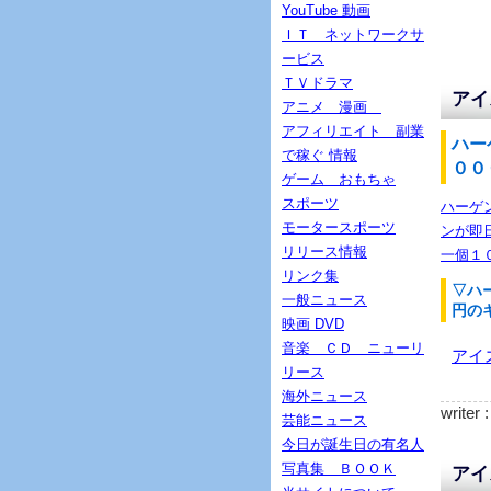
YouTube 動画
ＩＴ ネットワークサ
ービス
ＴＶドラマ
アイ
アニメ 漫画
アフィリエイト 副業
ハー
で稼ぐ 情報
００
ゲーム おもちゃ
スポーツ
ハーゲ
モータースポーツ
ンが即
リリース情報
一個１
リンク集
▽ハ
一般ニュース
円の
映画 DVD
音楽 ＣＤ ニューリ
アイ
リース
海外ニュース
writer 
芸能ニュース
今日が誕生日の有名人
写真集 ＢＯＯＫ
アイ