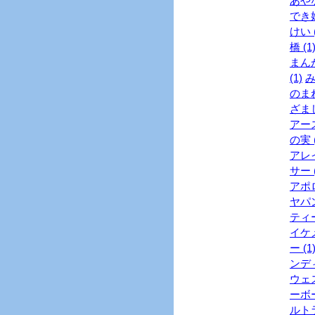
あやな
でき婚
けい (
橋 (1
まんが
(1)
み
のまね
ざまし
アース
の実 (
アレイ
サー (
アポロ
ヤパン
ティー
イケメ
ー (1
ンディ
ウェス
ーボー
ルトラ