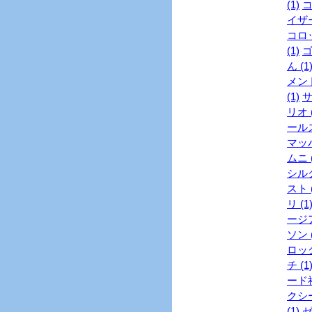
(1)
コ
イザー
コロッ
(1)
ゴ
ん (1
メント
(1)
サ
リオ (
ールズ
マッハ
ムニ (
シル
スト (
リ (1
ージア
ソン (
ロック
チ (1
ード社
クシー
(1)
ゼ