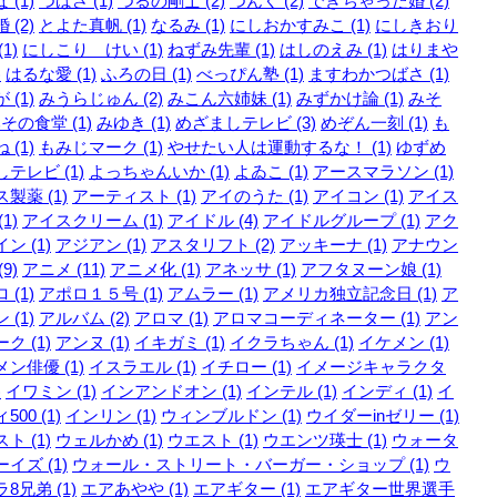
 (1)
つばさ (1)
つるの剛士 (2)
つんく (2)
できちゃった婚 (2)
 (2)
とよた真帆 (1)
なるみ (1)
にしおかすみこ (1)
にしきおり
1)
にしこり けい (1)
ねずみ先輩 (1)
はしのえみ (1)
はりまや
)
はるな愛 (1)
ふろの日 (1)
べっぴん塾 (1)
ますわかつばさ (1)
 (1)
みうらじゅん (2)
みこん六姉妹 (1)
みずかけ論 (1)
みそ
その食堂 (1)
みゆき (1)
めざましテレビ (3)
めぞん一刻 (1)
も
 (1)
もみじマーク (1)
やせたい人は運動するな！ (1)
ゆずめ
テレビ (1)
よっちゃんいか (1)
よゐこ (1)
アースマラソン (1)
製薬 (1)
アーティスト (1)
アイのうた (1)
アイコン (1)
アイス
1)
アイスクリーム (1)
アイドル (4)
アイドルグループ (1)
アク
ン (1)
アジアン (1)
アスタリフト (2)
アッキーナ (1)
アナウン
9)
アニメ (11)
アニメ化 (1)
アネッサ (1)
アフタヌーン娘 (1)
 (1)
アポロ１５号 (1)
アムラー (1)
アメリカ独立記念日 (1)
ア
 (1)
アルバム (2)
アロマ (1)
アロマコーディネーター (1)
アン
ク (1)
アンヌ (1)
イキガミ (1)
イクラちゃん (1)
イケメン (1)
ン俳優 (1)
イスラエル (1)
イチロー (1)
イメージキャラクタ
)
イワミン (1)
インアンドオン (1)
インテル (1)
インディ (1)
イ
500 (1)
インリン (1)
ウィンブルドン (1)
ウイダーinゼリー (1)
ト (1)
ウェルかめ (1)
ウエスト (1)
ウエンツ瑛士 (1)
ウォータ
イズ (1)
ウォール・ストリート・バーガー・ショップ (1)
ウ
8兄弟 (1)
エアあやや (1)
エアギター (1)
エアギター世界選手