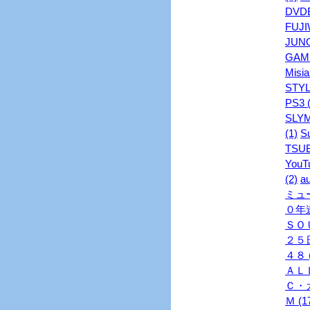
DVDB
FUJI
JUNO
GAME
Misia
STYL
PS3 (
SLYM
(1)
S
TSUB
YouTu
(2)
au
ミュ
０年連
ＳＯＵ
２５日
４８ (
ＡＬＬ
Ｃ・ガ
Ｍ (1