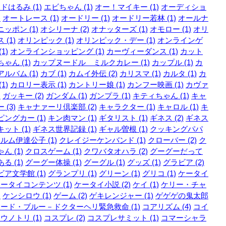
ドはるみ (1)
エビちゃん (1)
オー！マイキー (1)
オーディショ
)
オートレース (1)
オードリー (1)
オードリー若林 (1)
オールナ
ッポン (1)
オシリーナ (2)
オナッターズ (1)
オモロー (1)
オリ
 (1)
オリンピック (1)
オリンピック・デー (1)
オンラインゲ
1)
オンラインショッピング (1)
カーヴィーダンス (1)
カット
ゃん (1)
カップヌードル ミルクカレー (1)
カップル (1)
カ
ルバム (1)
カブ (1)
カムイ外伝 (2)
カリスマ (1)
カルタ (1)
カ
1)
カロリー表示 (1)
カントリー娘 (1)
カンフー映画 (1)
カヴァ
)
ガッキー (2)
ガンダム (1)
ガンプラ (1)
キティちゃん (1)
キャ
 (3)
キャナァーリ倶楽部 (2)
キャラクター (1)
キャロル (1)
キ
ングカー (1)
キン肉マン (1)
ギタリスト (1)
ギネス (2)
ギネス
ット (1)
ギネス世界記録 (1)
ギャル曽根 (1)
クッキングパパ
ルム伊達公子 (1)
クレイジーケンバンド (1)
クローバー (2)
ク
ん (1)
クロスゲーム (1)
クワバタオハラ (2)
グーグーだって
る (1)
グーグー体操 (1)
グーグル (1)
グッズ (1)
グラビア (2)
ア文学館 (1)
グランプリ (1)
グリーン (1)
グリコ (1)
ケータイ
ータイコンテンツ (1)
ケータイ小説 (2)
ケイ (1)
ケリー・チャ
)
ケンシロウ (1)
ゲーム (2)
ゲキレンジャー (1)
ゲゲゲの鬼太郎
ード・ブルー－ドクターヘリ緊急救命 (1)
コアリズム (4)
コイ
ウノトリ (1)
コスプレ (2)
コスプレサミット (1)
コマーシャラ