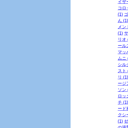
イザー
コロッ
(1)
ゴ
ん (1
メント
(1)
サ
リオ (
ールズ
マッハ
ムニ (
シル
スト (
リ (1
ージア
ソン (
ロック
チ (1
ード社
クシー
(1)
ゼ
の逆襲