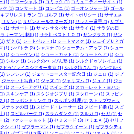
 (1)
コマーシャル (1)
コミック (1)
コミュニティーサイト (1)
ケ (1)
コンサート (1)
コンビニ (1)
ゴーオンジャー (1)
ゴール
キブリレストラン (1)
ゴルフ (1)
サイトポリシー (1)
サザエさ
)
サザン (1)
サザンオールスターズ (1)
サッカー選手 (1)
サプリ
 (1)
サポート (1)
サマンサタバサ (1)
サライ (1)
サラダの日
ラリーマン川柳 (1)
サラ川ベスト１０ (1)
サングラス (1)
サン
1)
ザク (1)
シートベルト (1)
シートマスク (1)
シェイプＵＰガ
 (1)
シバトラ (3)
シャズナ (1)
シューテム・アップ (1)
シュー
 (1)
ショーケン (1)
ショートカット (1)
ショートヘア (1)
ショ
1)
シルク (1)
シルクのべっぴん塾 (1)
シルクドゥソレイユ (1)
クドゥソレイユシアター東京 (1)
シルク姉さん (1)
シングルベ
1)
シンシン (1)
ジェットコースター記念日 (1)
ジェロ (1)
ジブ
)
ジャケット写真 (1)
ジャズ (1)
ジャリズム (1)
ジュノ (1)
ジョ
 (1)
スーパーアグリ (1)
スイング (1)
スカーレット・ヨハン
1)
スキンケア (1)
スタジオジブリ (1)
スタローン (1)
スッピン
 (1)
スッポンドリンク (1)
スッポン料理 (1)
ストップウォッ
)
スナックの日 (1)
スピード・レーサー (2)
スピード婚 (1)
スピ
 (1)
スピルバーグ (1)
スラムダンク (1)
スルガ (1)
セガ (1)
セ
 (2)
セクシーショット (1)
セミヌード (3)
セリエＡ (1)
セリフ
クシィ (1)
ゼブラーマン (1)
ゼブラクイーン (1)
ゼブラシティ
 (1)
ゼブラポリス隊 (1)
ソニー (1)
ソニン (1)
ソネット (1)
ソ