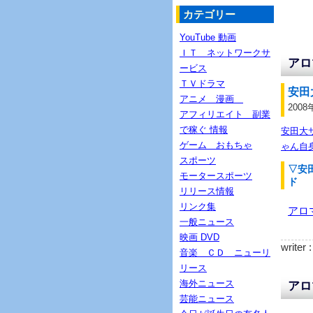
カテゴリー
YouTube 動画
ＩＴ ネットワークサ
アロ
ービス
ＴＶドラマ
安田
アニメ 漫画
2008
アフィリエイト 副業
で稼ぐ 情報
安田大
ゲーム おもちゃ
ゃん自
スポーツ
▽安
モータースポーツ
ド
リリース情報
リンク集
アロ
一般ニュース
映画 DVD
writer 
音楽 ＣＤ ニューリ
リース
海外ニュース
アロ
芸能ニュース