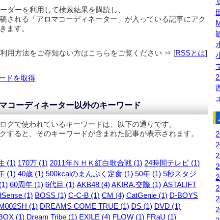
リーダーを利用して検索結果を購読し、
稿される「
アロマコーディネーター
」が入っている記事にアク
きます。
の利用方法をご存知ない方はこちらをご覧ください ⇒ [
RSSとは
]
2
ードを取得
マコーディネーター以外のキーワード
ログで使われているキーワードは、以下の通りです。
クすると、そのキーワードが含まれた記事が表示されます。
 (1)
170万 (1)
2011年ＮＨＫ紅白歌合戦 (1)
24時間テレビ (1)
 (1)
40歳 (1)
500kcalのまんぷく定食 (1)
50年 (1)
5秒スタジ
1)
60周年 (1)
6代目 (1)
AKB48 (4)
AKIRA.交際 (1)
ASTALIFT
Sense (1)
BOSS (1)
C-C-B (1)
CM (4)
CatGenie (1)
D-BOYS
M002SH (1)
DREAMS COME TRUE (1)
DS (1)
DVD (1)
OX (1)
Dream Tribe (1)
EXILE (4)
FLOW (1)
FRaU (1)