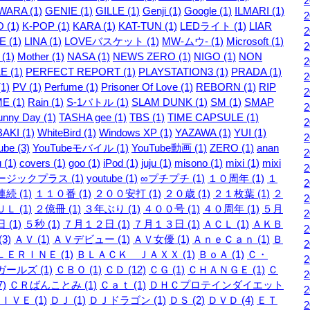
WARA (1)
GENIE (1)
GILLE (1)
Genji (1)
Google (1)
ILMARI (1)
 (1)
K-POP (1)
KARA (1)
KAT-TUN (1)
LEDライト (1)
LIAR
 (1)
LINA (1)
LOVEバスケット (1)
MW-ムウ- (1)
Microsoft (1)
 (1)
Mother (1)
NASA (1)
NEWS ZERO (1)
NIGO (1)
NON
E (1)
PERFECT REPORT (1)
PLAYSTATION3 (1)
PRADA (1)
1)
PV (1)
Perfume (1)
Prisoner Of Love (1)
REBORN (1)
RIP
E (1)
Rain (1)
S-1バトル (1)
SLAM DUNK (1)
SM (1)
SMAP
unny Day (1)
TASHA gee (1)
TBS (1)
TIME CAPSULE (1)
AKI (1)
WhiteBird (1)
Windows XP (1)
YAZAWA (1)
YUI (1)
be (3)
YouTubeモバイル (1)
YouTube動画 (1)
ZERO (1)
anan
 (1)
covers (1)
goo (1)
iPod (1)
juju (1)
misono (1)
mixi (1)
mixi
ージックプラス (1)
youtube (1)
∞プチプチ (1)
１０周年 (1)
１
続 (1)
１１０番 (1)
２００安打 (1)
２０歳 (1)
２１枚葉 (1)
２
Ｌ (1)
２億冊 (1)
３年ぶり (1)
４００号 (1)
４０周年 (1)
５月
 (1)
５秒 (1)
７月１２日 (1)
７月１３日 (1)
ＡＣＬ (1)
ＡＫＢ
3)
ＡＶ (1)
ＡＶデビュー (1)
ＡＶ女優 (1)
ＡｎｅＣａｎ (1)
Ｂ
ＥＲＩＮＥ (1)
ＢＬＡＣＫ ＪＡＸＸ (1)
ＢｏＡ (1)
Ｃ・
ールズ (1)
ＣＢＯ (1)
ＣＤ (12)
ＣＧ (1)
ＣＨＡＮＧＥ (1)
Ｃ
7)
ＣＲばんことみ (1)
Ｃａｔ (1)
ＤＨＣプロテインダイエット
ＩＶＥ (1)
ＤＪ (1)
ＤＪドラゴン (1)
ＤＳ (2)
ＤＶＤ (4)
ＥＴ