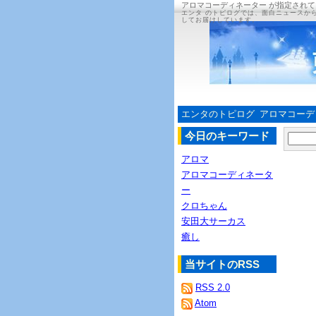
アロマコーディネーター が指定され
エンタ のトピログでは、面白ニュースか
してお届けしています。
エンタのトピログ
アロマコーデ
今日のキーワード
アロマ
アロマコーディネータ
ー
クロちゃん
安田大サーカス
癒し
当サイトのRSS
RSS 2.0
Atom