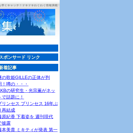
ち早くキャッチ！ドキドキわくわく情報満載
スポンサード リンク
新着記事
謎の歌姫GILLEの正体が判
明！噂の・・・
AKBの研究生・光宗薫がネッ
トで話題に！
プリンセス プリンセス 16年ぶ
り再結成
藤原紀香 下着姿を 週刊現代
で披露
藤本美貴 ミキティが発表 第一