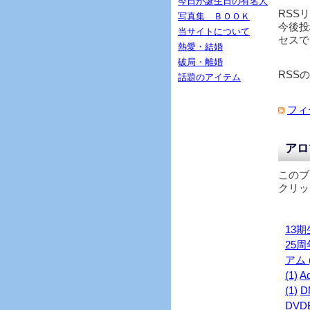
今日が誕生日の有名人
RSS
写真集 ＢＯＯＫ
今後投
当サイトについて
セスで
熱愛・結婚
破局・離婚
RSS
話題のアイテム
フィ
アロ
このブ
クリッ
13期生
25周年
アム (
(1)
Ad
(1)
D
DVDB