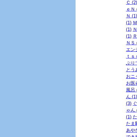
Ｃ (2
ｅＮ (
Ｎ (1
(1)
Ｍ
(1)
Ｎ
(1)
Ｒ
ＮＳ (
エンジ
ｔｓｕ
ぶりで
とうあ
おニャ
お医者
風呂 (
ん (1
(3)
ぐ
ゃん (
(1)
た
たま駅
あやな
でき婚