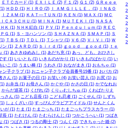
)
ＥＴＣカード (1)
ＥＸＩＬＥ (2)
Ｆ１ (2)
Ｇ１ (2)
ＧＲｅｅｅ
1)
ＨＤＤ (1)
ＨＩＲＯ (2)
Ｉ ＡＭ ＧＩＬＬＥ． (1)
ＩＮ＆Ｏ
)
ＩＺＡＭ (1)
ＫＡＴ―ＴＵＮ (1)
ＫＥＮ (1)
ＭＡＸ (1)
ＭＣ
ＩＣＡ３ＣＨＵ (1)
ＭＩＮＡ (1)
ＭＵＴＥＫＩ (1)
ＮＡＳＡ
ＨＫ (1)
ＮＨＫ紅白 (1)
ＰＶ (1)
Ｐｅｎｄｕｌｕｍ (1)
ＲＥＣ
ＰＧ (1)
Ｓ・ヨハンソン (1)
ＳＨＡＺＮＡ (1)
ＳＭＡＰ (1)
Ｓ
1)
ＴＢＳ (1)
ＴＤＬ (1)
Ｔシャツ (1)
Ｖ６ (2)
ＶｉＶｉ (1)
Ｗ
ン (1)
ＺＡＲＤ (1)
ｂｉｒｄ (1)
ｇｏｏｄ ｇｏｏｄ (1)
ｔｅ
 (1)
あさきゆめみし (1)
あだち充 (1)
あっ、ども。おひさし
す (1)
いいとも (1)
いきものがかり (1)
いきものばかり (1)
い
いこ (1)
うまい棒 (1)
うわさ (1)
おながまき (1)
おもちゃ (1)
ン子クラブ (1)
おニャン子クラブ会員番号19番 (1)
おバカ (2)
さん (1)
お菓子の日 (1)
お笑い (4)
お笑い芸人 (1)
お尻 (1)
お
1)
お弁当 (1)
お母さん (1)
かぐや (1)
かさの日 (1)
かでなれお
)
からだ巡茶 (1)
くびれ (2)
くりぃむしちゅ (1)
くわばたりえ
っさん (1)
こども店長 (1)
こども忍者 (1)
ごくせん (1)
しずち
1)
しょくざい (1)
すっぴんグラビアアイドル (1)
せんとくん
いが (1)
たま (1)
たまごっち (1)
たまごっちプラスカラー (1)
長 (1)
たむけん (1)
たむらけんじ (1)
つかこうへい (1)
つばき
 (1)
つばさ (1)
つるの剛士 (2)
つんく (2)
できちゃった婚 (2)
 (2)
とよた真帆 (1)
なるみ (1)
にしおかすみこ (1)
にしきおり