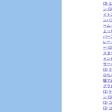
(3)
エ
ン (1
イトニ
ンパス
ーム (
よっち
バーア
レー (
ー (1
スター
ャンピ
サーキ
(1)
ク
ロちゃ
猫であ
グラビ
(1)
ケ
ン (1
(1)
コ
(1)
コ