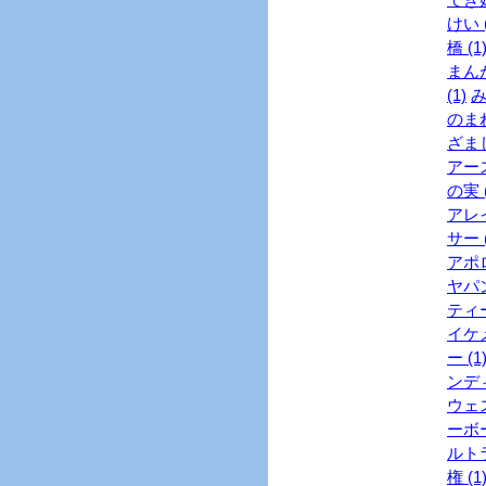
けい (
橋 (1
まんが
(1)
み
のまね
ざまし
アース
の実 (
アレイ
サー (
アポロ
ヤパン
ティー
イケメ
ー (1
ンディ
ウェス
ーボー
ルトラ
権 (1