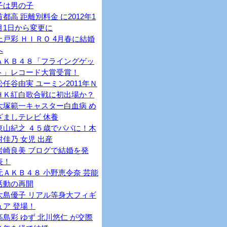
子は男の子
首都高 距離別料金 に2012年1
月1日から変更に
上戸彩 ＨＩＲＯ 4月春に結婚
へ
ＡＫＢ４８「フライングゲッ
ト」レコード大賞受賞！
松任谷由実 ユーミン2011年Ｎ
ＨＫ紅白歌合戦に初出場か？
大塚範一キャスター白血病 め
ざましテレビ 休養
東山紀之 ４５歳でパパに！木
村佳乃 女児 出産
岩崎良美 ブログで結婚を発
表！
元ＡＫＢ４８ 小野恵令奈 芸能
活動の再開
大島優子 リアル等身大フィギ
ュア 登場！
高島彩 ゆず 北川悠仁 が交際