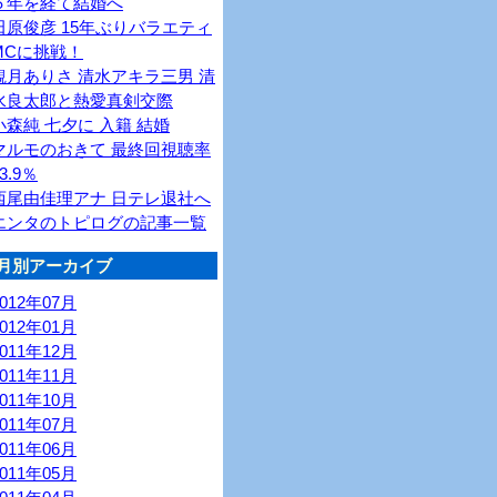
６年を経て結婚へ
田原俊彦 15年ぶりバラエティ
MCに挑戦！
観月ありさ 清水アキラ三男 清
水良太郎と熱愛真剣交際
小森純 七夕に 入籍 結婚
マルモのおきて 最終回視聴率
3.9％
西尾由佳理アナ 日テレ退社へ
エンタのトピログの記事一覧
月別アーカイブ
2012年07月
2012年01月
2011年12月
2011年11月
2011年10月
2011年07月
2011年06月
2011年05月