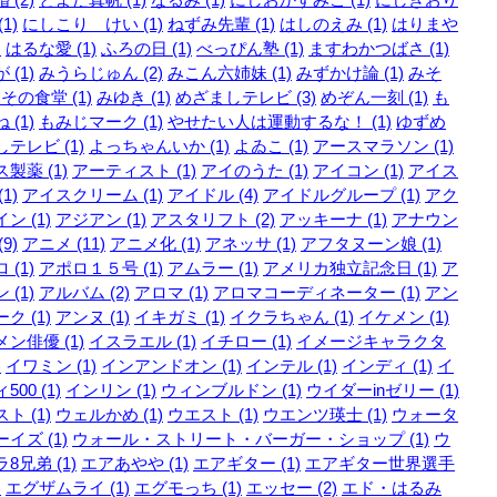
1)
にしこり けい (1)
ねずみ先輩 (1)
はしのえみ (1)
はりまや
)
はるな愛 (1)
ふろの日 (1)
べっぴん塾 (1)
ますわかつばさ (1)
 (1)
みうらじゅん (2)
みこん六姉妹 (1)
みずかけ論 (1)
みそ
その食堂 (1)
みゆき (1)
めざましテレビ (3)
めぞん一刻 (1)
も
 (1)
もみじマーク (1)
やせたい人は運動するな！ (1)
ゆずめ
テレビ (1)
よっちゃんいか (1)
よゐこ (1)
アースマラソン (1)
製薬 (1)
アーティスト (1)
アイのうた (1)
アイコン (1)
アイス
1)
アイスクリーム (1)
アイドル (4)
アイドルグループ (1)
アク
ン (1)
アジアン (1)
アスタリフト (2)
アッキーナ (1)
アナウン
9)
アニメ (11)
アニメ化 (1)
アネッサ (1)
アフタヌーン娘 (1)
 (1)
アポロ１５号 (1)
アムラー (1)
アメリカ独立記念日 (1)
ア
 (1)
アルバム (2)
アロマ (1)
アロマコーディネーター (1)
アン
ク (1)
アンヌ (1)
イキガミ (1)
イクラちゃん (1)
イケメン (1)
ン俳優 (1)
イスラエル (1)
イチロー (1)
イメージキャラクタ
)
イワミン (1)
インアンドオン (1)
インテル (1)
インディ (1)
イ
500 (1)
インリン (1)
ウィンブルドン (1)
ウイダーinゼリー (1)
ト (1)
ウェルかめ (1)
ウエスト (1)
ウエンツ瑛士 (1)
ウォータ
イズ (1)
ウォール・ストリート・バーガー・ショップ (1)
ウ
8兄弟 (1)
エアあやや (1)
エアギター (1)
エアギター世界選手
)
エグザムライ (1)
エグモっち (1)
エッセー (2)
エド・はるみ