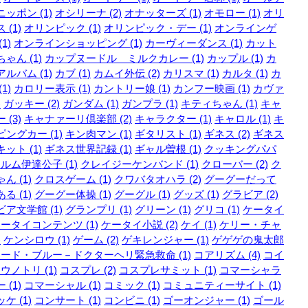
ッポン (1)
オシリーナ (2)
オナッターズ (1)
オモロー (1)
オリ
 (1)
オリンピック (1)
オリンピック・デー (1)
オンラインゲ
1)
オンラインショッピング (1)
カーヴィーダンス (1)
カット
ゃん (1)
カップヌードル ミルクカレー (1)
カップル (1)
カ
ルバム (1)
カブ (1)
カムイ外伝 (2)
カリスマ (1)
カルタ (1)
カ
1)
カロリー表示 (1)
カントリー娘 (1)
カンフー映画 (1)
カヴァ
)
ガッキー (2)
ガンダム (1)
ガンプラ (1)
キティちゃん (1)
キャ
 (3)
キャナァーリ倶楽部 (2)
キャラクター (1)
キャロル (1)
キ
ングカー (1)
キン肉マン (1)
ギタリスト (1)
ギネス (2)
ギネス
ット (1)
ギネス世界記録 (1)
ギャル曽根 (1)
クッキングパパ
ルム伊達公子 (1)
クレイジーケンバンド (1)
クローバー (2)
ク
ん (1)
クロスゲーム (1)
クワバタオハラ (2)
グーグーだって
る (1)
グーグー体操 (1)
グーグル (1)
グッズ (1)
グラビア (2)
ア文学館 (1)
グランプリ (1)
グリーン (1)
グリコ (1)
ケータイ
ータイコンテンツ (1)
ケータイ小説 (2)
ケイ (1)
ケリー・チャ
)
ケンシロウ (1)
ゲーム (2)
ゲキレンジャー (1)
ゲゲゲの鬼太郎
ード・ブルー－ドクターヘリ緊急救命 (1)
コアリズム (4)
コイ
ウノトリ (1)
コスプレ (2)
コスプレサミット (1)
コマーシャラ
 (1)
コマーシャル (1)
コミック (1)
コミュニティーサイト (1)
ケ (1)
コンサート (1)
コンビニ (1)
ゴーオンジャー (1)
ゴール