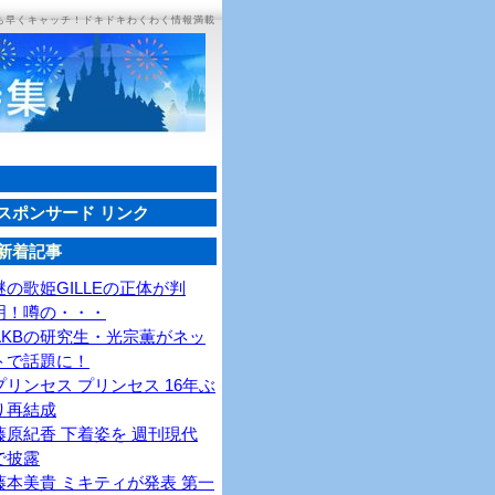
ち早くキャッチ！ドキドキわくわく情報満載
スポンサード リンク
新着記事
謎の歌姫GILLEの正体が判
明！噂の・・・
AKBの研究生・光宗薫がネッ
トで話題に！
プリンセス プリンセス 16年ぶ
り再結成
藤原紀香 下着姿を 週刊現代
で披露
藤本美貴 ミキティが発表 第一