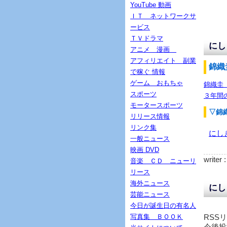
YouTube 動画
ＩＴ ネットワークサ
ービス
ＴＶドラマ
にし
アニメ 漫画
アフィリエイト 副業
錦織
で稼ぐ 情報
ゲーム おもちゃ
錦織圭
スポーツ
３年間
モータースポーツ
▽錦
リリース情報
リンク集
にし
一般ニュース
映画 DVD
writer 
音楽 ＣＤ ニューリ
リース
海外ニュース
にし
芸能ニュース
今日が誕生日の有名人
写真集 ＢＯＯＫ
RSS
今後投