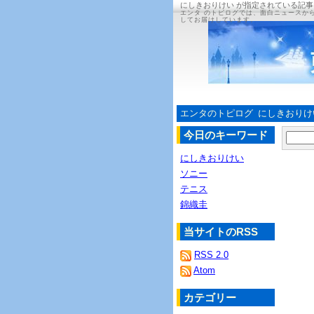
にしきおりけい が指定されている記事
エンタ のトピログでは、面白ニュースか
してお届けしています。
エンタのトピログ
にしきおりけ
今日のキーワード
にしきおりけい
ソニー
テニス
錦織圭
当サイトのRSS
RSS 2.0
Atom
カテゴリー