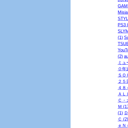
GAME
Misia
STYL
PS3 (
SLYM
(1)
S
TSUB
YouTu
(2)
au
ミュ
０年連
ＳＯＵ
２５日
４８ (
ＡＬＬ
Ｃ・ガ
Ｍ (1
(1)
Ｄ
Ｃ (2
ｅＮ (