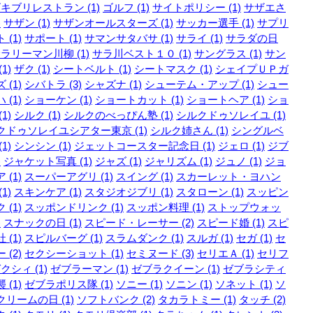
キブリレストラン (1)
ゴルフ (1)
サイトポリシー (1)
サザエさ
)
サザン (1)
サザンオールスターズ (1)
サッカー選手 (1)
サプリ
 (1)
サポート (1)
サマンサタバサ (1)
サライ (1)
サラダの日
ラリーマン川柳 (1)
サラ川ベスト１０ (1)
サングラス (1)
サン
1)
ザク (1)
シートベルト (1)
シートマスク (1)
シェイプＵＰガ
 (1)
シバトラ (3)
シャズナ (1)
シューテム・アップ (1)
シュー
 (1)
ショーケン (1)
ショートカット (1)
ショートヘア (1)
ショ
1)
シルク (1)
シルクのべっぴん塾 (1)
シルクドゥソレイユ (1)
クドゥソレイユシアター東京 (1)
シルク姉さん (1)
シングルベ
1)
シンシン (1)
ジェットコースター記念日 (1)
ジェロ (1)
ジブ
)
ジャケット写真 (1)
ジャズ (1)
ジャリズム (1)
ジュノ (1)
ジョ
 (1)
スーパーアグリ (1)
スイング (1)
スカーレット・ヨハン
1)
スキンケア (1)
スタジオジブリ (1)
スタローン (1)
スッピン
 (1)
スッポンドリンク (1)
スッポン料理 (1)
ストップウォッ
)
スナックの日 (1)
スピード・レーサー (2)
スピード婚 (1)
スピ
 (1)
スピルバーグ (1)
スラムダンク (1)
スルガ (1)
セガ (1)
セ
 (2)
セクシーショット (1)
セミヌード (3)
セリエＡ (1)
セリフ
クシィ (1)
ゼブラーマン (1)
ゼブラクイーン (1)
ゼブラシティ
 (1)
ゼブラポリス隊 (1)
ソニー (1)
ソニン (1)
ソネット (1)
ソ
リームの日 (1)
ソフトバンク (2)
タカラトミー (1)
タッチ (2)