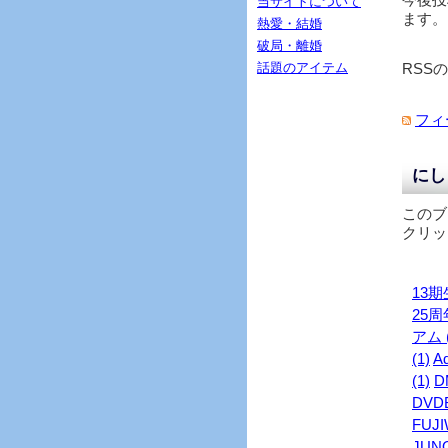
当サイトについて
ます。
熱愛・結婚
破局・離婚
話題のアイテム
RSS
フィ
にし
このブ
クリッ
13期生
25周年
アム (
(1)
Ad
(1)
D
DVDB
FUJI
JUNO