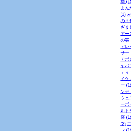
橋 (1
まんが
(1)
み
のまね
ざまし
アース
の実 (
アレイ
サー (
アポロ
ヤパン
ティー
イケメ
ー (1
ンディ
ウェス
ーボー
ルトラ
権 (1
(3)
エ
ン (1