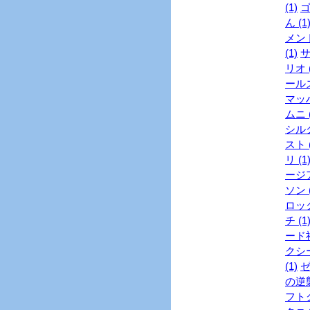
(1)
ゴ
ん (1
メント
(1)
サ
リオ (
ールズ
マッハ
ムニ (
シル
スト (
リ (1
ージア
ソン (
ロック
チ (1
ード社
クシー
(1)
ゼ
の逆襲
フトク