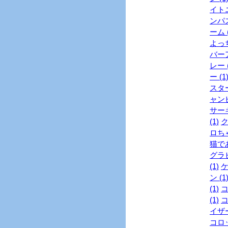
イトニ
ンパス
ーム (
よっち
バーア
レー (
ー (1
スター
ャンピ
サーキ
(1)
ク
ロちゃ
猫であ
グラビ
(1)
ケ
ン (1
(1)
コ
(1)
コ
イザー
コロッ