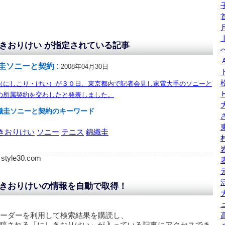
きおりけい が指定されている記事
圭ソニーと契約 :
2008年04月30日
（にしこり・けい）が３０日、東京都内で記者会見し家電大手のソニーと
の所属契約を交わしたと発表しました。
織圭ソニーと契約のキーワード
きおりけい
ソニー
テニス
錦織圭
: style30.com
きおりけいの情報を自動で取得！
リーダーを利用して検索結果を購読し、
稿される「
にしきおりけい
」が入っている記事にアクセスでき