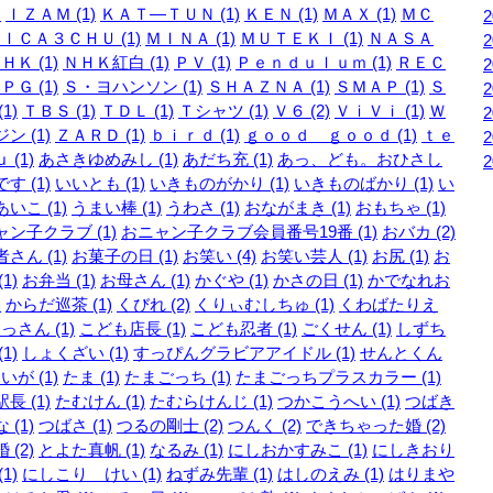
)
ＩＺＡＭ (1)
ＫＡＴ―ＴＵＮ (1)
ＫＥＮ (1)
ＭＡＸ (1)
ＭＣ
ＩＣＡ３ＣＨＵ (1)
ＭＩＮＡ (1)
ＭＵＴＥＫＩ (1)
ＮＡＳＡ
ＨＫ (1)
ＮＨＫ紅白 (1)
ＰＶ (1)
Ｐｅｎｄｕｌｕｍ (1)
ＲＥＣ
ＰＧ (1)
Ｓ・ヨハンソン (1)
ＳＨＡＺＮＡ (1)
ＳＭＡＰ (1)
Ｓ
1)
ＴＢＳ (1)
ＴＤＬ (1)
Ｔシャツ (1)
Ｖ６ (2)
ＶｉＶｉ (1)
Ｗ
ン (1)
ＺＡＲＤ (1)
ｂｉｒｄ (1)
ｇｏｏｄ ｇｏｏｄ (1)
ｔｅ
 (1)
あさきゆめみし (1)
あだち充 (1)
あっ、ども。おひさし
す (1)
いいとも (1)
いきものがかり (1)
いきものばかり (1)
い
いこ (1)
うまい棒 (1)
うわさ (1)
おながまき (1)
おもちゃ (1)
ン子クラブ (1)
おニャン子クラブ会員番号19番 (1)
おバカ (2)
さん (1)
お菓子の日 (1)
お笑い (4)
お笑い芸人 (1)
お尻 (1)
お
1)
お弁当 (1)
お母さん (1)
かぐや (1)
かさの日 (1)
かでなれお
)
からだ巡茶 (1)
くびれ (2)
くりぃむしちゅ (1)
くわばたりえ
っさん (1)
こども店長 (1)
こども忍者 (1)
ごくせん (1)
しずち
1)
しょくざい (1)
すっぴんグラビアアイドル (1)
せんとくん
いが (1)
たま (1)
たまごっち (1)
たまごっちプラスカラー (1)
長 (1)
たむけん (1)
たむらけんじ (1)
つかこうへい (1)
つばき
 (1)
つばさ (1)
つるの剛士 (2)
つんく (2)
できちゃった婚 (2)
 (2)
とよた真帆 (1)
なるみ (1)
にしおかすみこ (1)
にしきおり
1)
にしこり けい (1)
ねずみ先輩 (1)
はしのえみ (1)
はりまや