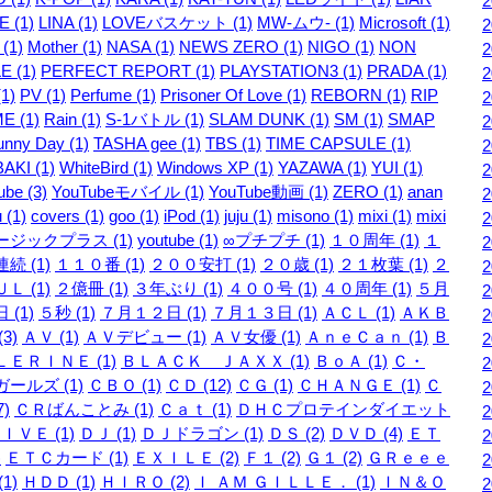
 (1)
LINA (1)
LOVEバスケット (1)
MW-ムウ- (1)
Microsoft (1)
 (1)
Mother (1)
NASA (1)
NEWS ZERO (1)
NIGO (1)
NON
E (1)
PERFECT REPORT (1)
PLAYSTATION3 (1)
PRADA (1)
1)
PV (1)
Perfume (1)
Prisoner Of Love (1)
REBORN (1)
RIP
E (1)
Rain (1)
S-1バトル (1)
SLAM DUNK (1)
SM (1)
SMAP
unny Day (1)
TASHA gee (1)
TBS (1)
TIME CAPSULE (1)
AKI (1)
WhiteBird (1)
Windows XP (1)
YAZAWA (1)
YUI (1)
be (3)
YouTubeモバイル (1)
YouTube動画 (1)
ZERO (1)
anan
 (1)
covers (1)
goo (1)
iPod (1)
juju (1)
misono (1)
mixi (1)
mixi
ージックプラス (1)
youtube (1)
∞プチプチ (1)
１０周年 (1)
１
続 (1)
１１０番 (1)
２００安打 (1)
２０歳 (1)
２１枚葉 (1)
２
Ｌ (1)
２億冊 (1)
３年ぶり (1)
４００号 (1)
４０周年 (1)
５月
 (1)
５秒 (1)
７月１２日 (1)
７月１３日 (1)
ＡＣＬ (1)
ＡＫＢ
3)
ＡＶ (1)
ＡＶデビュー (1)
ＡＶ女優 (1)
ＡｎｅＣａｎ (1)
Ｂ
ＥＲＩＮＥ (1)
ＢＬＡＣＫ ＪＡＸＸ (1)
ＢｏＡ (1)
Ｃ・
ールズ (1)
ＣＢＯ (1)
ＣＤ (12)
ＣＧ (1)
ＣＨＡＮＧＥ (1)
Ｃ
7)
ＣＲばんことみ (1)
Ｃａｔ (1)
ＤＨＣプロテインダイエット
ＩＶＥ (1)
ＤＪ (1)
ＤＪドラゴン (1)
ＤＳ (2)
ＤＶＤ (4)
ＥＴ
)
ＥＴＣカード (1)
ＥＸＩＬＥ (2)
Ｆ１ (2)
Ｇ１ (2)
ＧＲｅｅｅ
1)
ＨＤＤ (1)
ＨＩＲＯ (2)
Ｉ ＡＭ ＧＩＬＬＥ． (1)
ＩＮ＆Ｏ