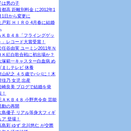
子は男の子
首都高 距離別料金 に2012年1
月1日から変更に
上戸彩 ＨＩＲＯ 4月春に結婚
へ
ＡＫＢ４８「フライングゲッ
ト」レコード大賞受賞！
松任谷由実 ユーミン2011年Ｎ
ＨＫ紅白歌合戦に初出場か？
大塚範一キャスター白血病 め
ざましテレビ 休養
東山紀之 ４５歳でパパに！木
村佳乃 女児 出産
岩崎良美 ブログで結婚を発
表！
元ＡＫＢ４８ 小野恵令奈 芸能
活動の再開
大島優子 リアル等身大フィギ
ュア 登場！
高島彩 ゆず 北川悠仁 が交際