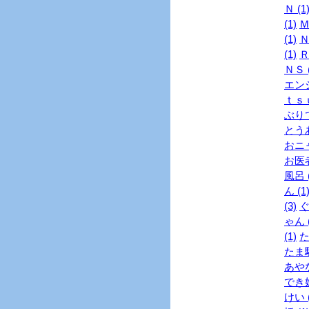
Ｎ (1
(1)
Ｍ
(1)
Ｎ
(1)
Ｒ
ＮＳ (
エンジ
ｔｓｕ
ぶりで
とうあ
おニャ
お医者
風呂 (
ん (1
(3)
ぐ
ゃん (
(1)
た
たま駅
あやな
でき婚
けい (