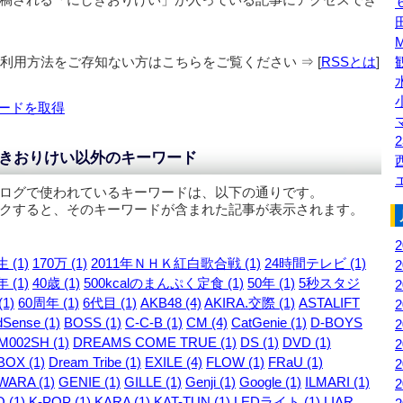
の利用方法をご存知ない方はこちらをご覧ください ⇒ [
RSSとは
]
ードを取得
2
きおりけい以外のキーワード
ログで使われているキーワードは、以下の通りです。
クすると、そのキーワードが含まれた記事が表示されます。
 (1)
170万 (1)
2011年ＮＨＫ紅白歌合戦 (1)
24時間テレビ (1)
 (1)
40歳 (1)
500kcalのまんぷく定食 (1)
50年 (1)
5秒スタジ
1)
60周年 (1)
6代目 (1)
AKB48 (4)
AKIRA.交際 (1)
ASTALIFT
Sense (1)
BOSS (1)
C-C-B (1)
CM (4)
CatGenie (1)
D-BOYS
M002SH (1)
DREAMS COME TRUE (1)
DS (1)
DVD (1)
OX (1)
Dream Tribe (1)
EXILE (4)
FLOW (1)
FRaU (1)
WARA (1)
GENIE (1)
GILLE (1)
Genji (1)
Google (1)
ILMARI (1)
 (1)
K-POP (1)
KARA (1)
KAT-TUN (1)
LEDライト (1)
LIAR