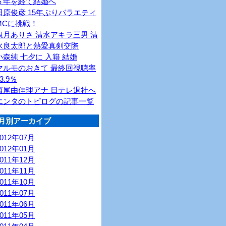
６年を経て結婚へ
田原俊彦 15年ぶりバラエティ
MCに挑戦！
観月ありさ 清水アキラ三男 清
水良太郎と熱愛真剣交際
小森純 七夕に 入籍 結婚
マルモのおきて 最終回視聴率
3.9％
西尾由佳理アナ 日テレ退社へ
エンタのトピログの記事一覧
月別アーカイブ
2012年07月
2012年01月
2011年12月
2011年11月
2011年10月
2011年07月
2011年06月
2011年05月