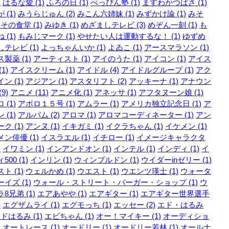
)
はるな愛 (1)
ふろの日 (1)
べっぴん塾 (1)
ますわかつばさ (1)
 (1)
みうらじゅん (2)
みこん六姉妹 (1)
みずかけ論 (1)
みそ
その食堂 (1)
みゆき (1)
めざましテレビ (3)
めぞん一刻 (1)
も
 (1)
もみじマーク (1)
やせたい人は運動するな！ (1)
ゆずめ
テレビ (1)
よっちゃんいか (1)
よゐこ (1)
アースマラソン (1)
製薬 (1)
アーティスト (1)
アイのうた (1)
アイコン (1)
アイス
1)
アイスクリーム (1)
アイドル (4)
アイドルグループ (1)
アク
ン (1)
アジアン (1)
アスタリフト (2)
アッキーナ (1)
アナウン
9)
アニメ (11)
アニメ化 (1)
アネッサ (1)
アフタヌーン娘 (1)
 (1)
アポロ１５号 (1)
アムラー (1)
アメリカ独立記念日 (1)
ア
 (1)
アルバム (2)
アロマ (1)
アロマコーディネーター (1)
アン
ク (1)
アンヌ (1)
イキガミ (1)
イクラちゃん (1)
イケメン (1)
ン俳優 (1)
イスラエル (1)
イチロー (1)
イメージキャラクタ
)
イワミン (1)
インアンドオン (1)
インテル (1)
インディ (1)
イ
500 (1)
インリン (1)
ウィンブルドン (1)
ウイダーinゼリー (1)
ト (1)
ウェルかめ (1)
ウエスト (1)
ウエンツ瑛士 (1)
ウォータ
イズ (1)
ウォール・ストリート・バーガー・ショップ (1)
ウ
8兄弟 (1)
エアあやや (1)
エアギター (1)
エアギター世界選手
)
エグザムライ (1)
エグモっち (1)
エッセー (2)
エド・はるみ
ドはるみ (1)
エビちゃん (1)
オー！マイキー (1)
オーディショ
)
オートレース (1)
オードリー (1)
オードリー若林 (1)
オールナ